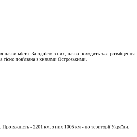
я назви міста. За однією з них, назва походить з-за розміщення
та тісно пов'язана з князями Острозькими.
и. Протяжність - 2201 км, з них 1005 км - по території України,