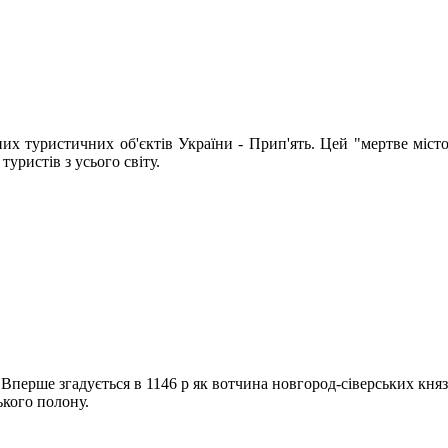
их туристичних об'єктів України - Прип'ять. Цей "мертве місто
туристів з усього світу.
Вперше згадується в 1146 р як вотчина новгород-сіверських князі
ького полону.