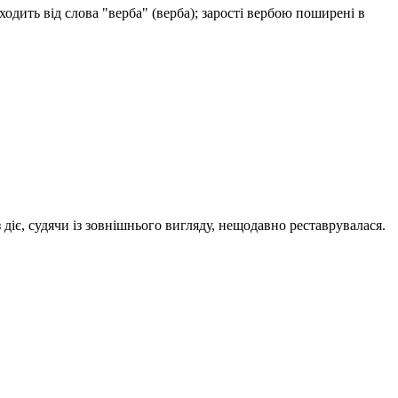
ить від слова "верба" ​​(верба); зарості вербою поширені в
іє, судячи із зовнішнього вигляду, нещодавно реставрувалася.