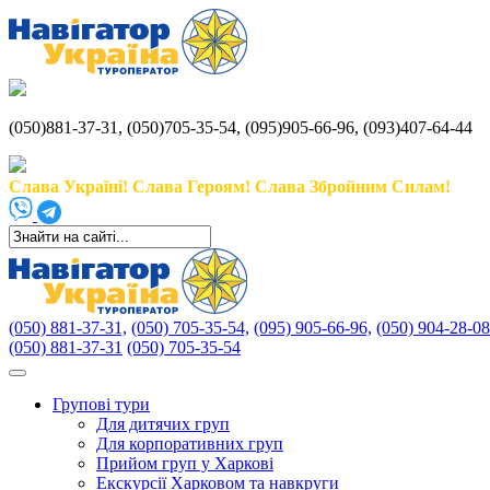
(050)881-37-31, (050)705-35-54, (095)905-66-96, (093)407-64-44
Слава Україні! Слава Героям! Слава Збройним Силам!
(050) 881-37-31,
(050) 705-35-54,
(095) 905-66-96,
(050) 904-28-08
(050) 881-37-31
(050) 705-35-54
Групові тури
Для дитячих груп
Для корпоративних груп
Прийом груп у Харкові
Екскурсії Харковом та навкруги