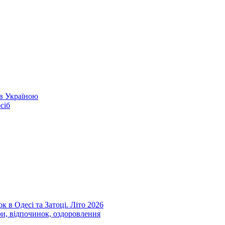
ів Україною
сіб
к в Одесі та Затоці. Літо 2026
ри, відпочинок, оздоровлення