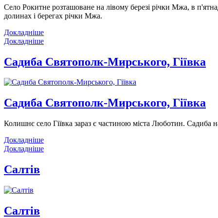
Село Рокитне розташоване на лівому березі річки Мжа, в п'ятна
долинах і берегах річки Мжа.
Докладніше
Докладніше
Садиба Святополк-Мирського, Гіївка
Садиба Святополк-Мирського, Гіївка
Колишнє село Гіївка зараз є частиною міста Люботин. Садиба н
Докладніше
Докладніше
Салтів
Салтів