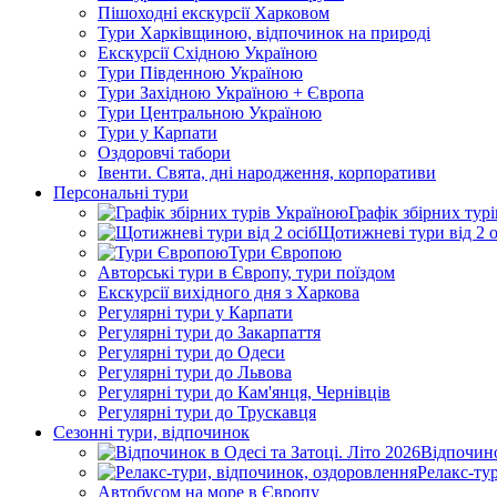
Пішоходні екскурсії Харковом
Тури Харківщиною, відпочинок на природі
Екскурсії Східною Україною
Тури Південною Україною
Тури Західною Україною + Європа
Тури Центральною Україною
Тури у Карпати
Оздоровчі табори
Івенти. Свята, дні народження, корпоративи
Персональні тури
Графік збірних тур
Щотижневі тури від 2 о
Тури Європою
Авторські тури в Європу, тури поїздом
Екскурсії вихідного дня з Харкова
Регулярні тури у Карпати
Регулярні тури до Закарпаття
Регулярні тури до Одеси
Регулярні тури до Львова
Регулярні тури до Кам'янця, Чернівців
Регулярні тури до Трускавця
Сезонні тури, відпочинок
Відпочино
Релакс-ту
Автобусом на море в Європу