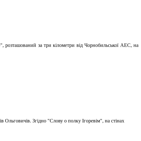
", розташований за три кілометри від Чорнобильської АЕС, на
в Ольговичів. Згідно "Слову о полку Ігоревім", на стінах