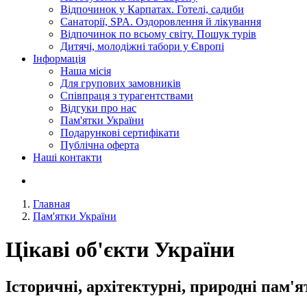
Відпочинок у Карпатах. Готелі, садиби
Санаторії, SPA. Оздоровлення й лікування
Відпочинок по всьому світу. Пошук турів
Дитячі, молодіжні табори у Європі
Інформація
Наша місія
Для групових замовників
Співпраця з турагентствами
Відгуки про нас
Пам'ятки України
Подарункові сертифікати
Публічна оферта
Наші контакти
Главная
Пам'ятки України
Цікаві об'єкти України
Історичні, архітектурні, природні пам'