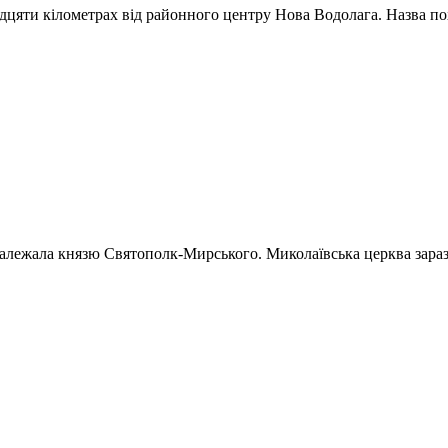
дцяти кілометрах від районного центру Нова Водолага. Назва поход
алежала князю Святополк-Мирського. Миколаївська церква зараз д