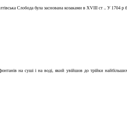
лтівська Слобода була заснована козаками в XVIII ст .. У 1704 
онтанів на суші і на воді, який увійшов до трійки найбільших 