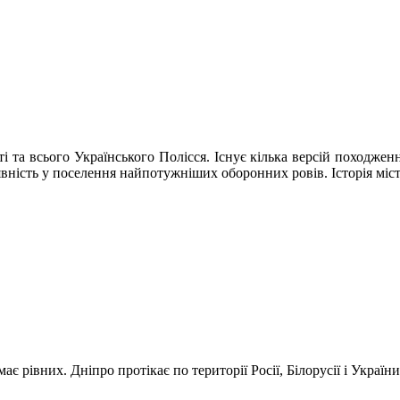
ті та всього Українського Полісся. Існує кілька версій походженн
 наявність у поселення найпотужніших оборонних ровів. Історія міс
емає рівних.
Дніпро протікає по території Росії, Білорусії і Україн