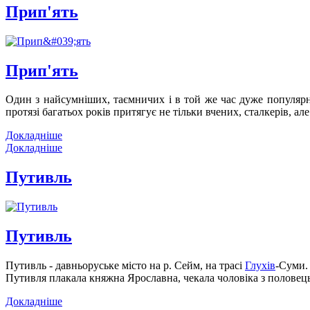
Прип'ять
Прип'ять
Один з найсумніших, таємничих і в той же час дуже популярн
протязі багатьох років притягує не тільки вчених, сталкерів, але 
Докладніше
Докладніше
Путивль
Путивль
Путивль - давньоруське місто на р. Сейм, на трасі
Глухів
-Суми. 
Путивля плакала княжна Ярославна, чекала чоловіка з половец
Докладніше