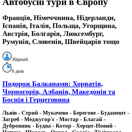
Автобусні тури в Європу
Франція, Німеччнина, Нідерланди,
Іспанія, Італія, Польща, Угорщина,
Австрія, Болгарія, Люксембург,
Румунія, Словенія, Швейцарія тощо
Збірний
9 днів
Подорож Балканами: Хорватія,
Чорногорія, Албанія, Македонія та
Боснія і Герцеговина
Львів - Стрий - Мукачево - Берегове - Будапешт -
Загреб - Меджугор'є - Мостар - Благай -
Дубровник - Будва - Котор - Херцег-Новий -