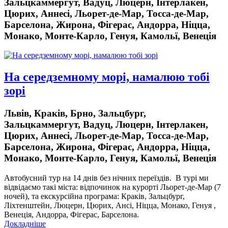
Зальцкаммергут, Вадуц, Люцерн, Інтерлакен,
Цюрих, Аннесі, Льорет-де-Мар, Тосса-де-Мар,
Барселона, Жирона, Фігерас, Андорра, Ніцца,
Монако, Монте-Карло, Генуя, Камольї, Венеція
На середземному морі, намалюю тобі
зорі
Львів, Краків, Брно, Зальцбург,
Зальцкаммергут, Вадуц, Люцерн, Інтерлакен,
Цюрих, Аннесі, Льорет-де-Мар, Тосса-де-Мар,
Барселона, Жирона, Фігерас, Андорра, Ніцца,
Монако, Монте-Карло, Генуя, Камольї, Венеція
Автобусний тур на 14 днів без нічних переїздів.
В турі ми
відвідаємо такі міста: відпочинок на курорті Льорет-де-Мар (7
ночей), та екскурсійна програма: Краків, Зальцбург,
Ліхтенштейн, Люцерн, Цюрих, Ансі, Ніцца, Монако, Генуя ,
Венеція, Андорра, Фігерас, Барселона.
Докладніше