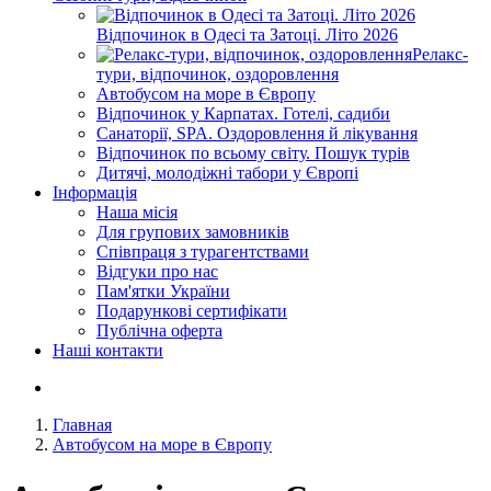
Відпочинок в Одесі та Затоці. Літо 2026
Релакс-
тури, відпочинок, оздоровлення
Автобусом на море в Європу
Відпочинок у Карпатах. Готелі, садиби
Санаторії, SPA. Оздоровлення й лікування
Відпочинок по всьому світу. Пошук турів
Дитячі, молодіжні табори у Європі
Інформація
Наша місія
Для групових замовників
Співпраця з турагентствами
Відгуки про нас
Пам'ятки України
Подарункові сертифікати
Публічна оферта
Наші контакти
Главная
Автобусом на море в Європу