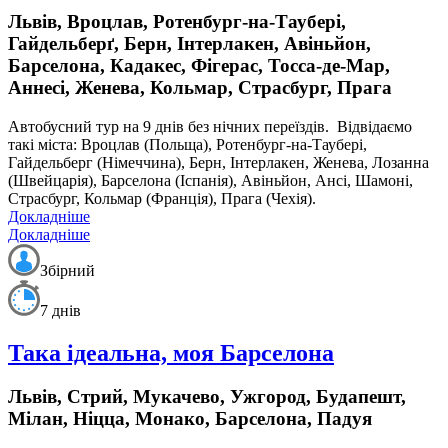
Львів, Вроцлав, Ротенбург-на-Таубері,
Гайдельберґ, Берн, Інтерлакен, Авіньйон,
Барселона, Кадакес, Фігерас, Тосса-де-Мар,
Аннесі, Женева, Кольмар, Страсбург, Прага
Автобусний тур на 9 днів без нічних переїздів.
Відвідаємо
такі міста: Вроцлав (Польща), Ротенбург-на-Таубері,
Гайдельберг (Німеччина), Берн, Інтерлакен, Женева, Лозанна
(Швейцарія), Барселона (Іспанія), Авіньйон, Ансі, Шамоні,
Страсбург, Кольмар (Франція), Прага (Чехія).
Докладніше
Докладніше
Збірний
7 днів
Така ідеальна, моя Барселона
Львів, Стрий, Мукачево, Ужгород, Будапешт,
Мілан, Ніцца, Монако, Барселона, Падуя