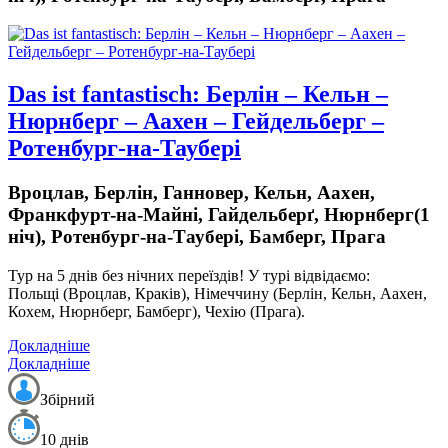
Das ist fantastisch: Берлін – Кельн –
Нюрнберг – Аахен – Гейдельберг –
Ротенбург-на-Таубері
Вроцлав, Берлін, Ганновер, Кельн, Аахен,
Франкфурт-на-Майні, Гайдельберґ, Нюрнберг(1
ніч), Ротенбург-на-Таубері, Бамберг, Прага
Тур на 5 днів без нічних переїздів!
У турі відвідаємо:
Польщі (Вроцлав, Краків), Німеччину (Берлін, Кельн, Аахен,
Кохем, Нюрнберг, Бамберг), Чехію (Прага).
Докладніше
Докладніше
Збірний
10 днів