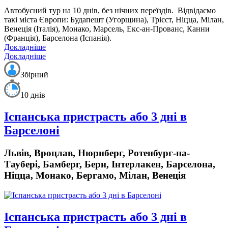
Автобусний тур на 10 днів, без нічних переїздів.
Відвідаємо
такі міста Європи: Будапешт (Угорщина), Трієст, Ніцца, Мілан,
Венеція (Італія), Монако, Марсель, Екс-ан-Прованс, Канни
(Франція), Барселона (Іспанія).
Докладніше
Докладніше
Збірний
10 днів
Іспанська пристрасть або 3 дні в
Барселоні
Львів, Вроцлав, Нюрнберг, Ротенбург-на-
Таубері, Бамберг, Берн, Інтерлакен, Барселона,
Ніцца, Монако, Бергамо, Мілан, Венеція
Іспанська пристрасть або 3 дні в