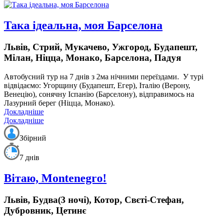
Така ідеальна, моя Барселона
Львів, Стрий, Мукачево, Ужгород, Будапешт,
Мілан, Ніцца, Монако, Барселона, Падуя
Автобусний тур на 7 днів з 2ма нічними переїздами.
У турі
відвідаємо: Угорщину (Будапешт, Егер), Італію (Верону,
Венецію), сонячну Іспанію (Барселону), відправимось на
Лазурний берег (Ніцца, Монако).
Докладніше
Докладніше
Збірний
7 днів
Вітаю, Montenegro!
Львів, Будва(3 ночі), Котор, Свєті-Стефан,
Дубровник, Цетинє