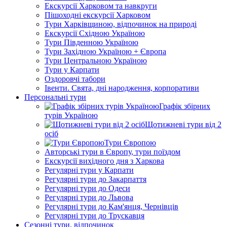
Екскурсії Харковом та навкруги
Пішоходні екскурсії Харковом
Тури Харківщиною, відпочинок на природі
Екскурсії Східною Україною
Тури Південною Україною
Тури Західною Україною + Європа
Тури Центральною Україною
Тури у Карпати
Оздоровчі табори
Івенти. Свята, дні народження, корпоративи
Персональні тури
Графік збірних
турів Україною
Щотижневі тури від 2
осіб
Тури Європою
Авторські тури в Європу, тури поїздом
Екскурсії вихідного дня з Харкова
Регулярні тури у Карпати
Регулярні тури до Закарпаття
Регулярні тури до Одеси
Регулярні тури до Львова
Регулярні тури до Кам'янця, Чернівців
Регулярні тури до Трускавця
Сезонні тури, відпочинок