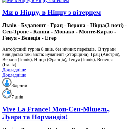
Ми в Ніццу, в Ніццу з вітерцем
Львів - Будапешт - Грац - Верона - Ніцца(3 ночі) -
Сен-Тропе - Канни - Монако - Монте-Карло -
Генуя - Венеція - Егер
Автобусний тур на 8 днів, без нічних переїздів.
В тур ми
відвідаємо такі міста: Будапешт (Угорщина), Грац (Австрія),
Верона (Італія), Ніцца (Франція), Генуя (Італія), Венеція
(Італія).
Докладніше
Докладніше
Збірний
7 днів
Vive La France! Мон-Сен-Мішель,
Луара та Нормандія!