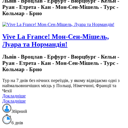
Львів - Вроцлав - Ерфурт - Вюрцбург - Кельн -
Руан - Етрета - Кан - Мон-Cен-Мішель - Турс -
Кольмар - Брно
Vive La France! Мон-Сен-Мішель,
Луара та Нормандія!
Львів - Вроцлав - Ерфурт - Вюрцбург - Кельн -
Руан - Етрета - Кан - Мон-Cен-Мішель - Турс -
Кольмар - Брно
Тур на 7 днів без нічних переїздів
, у якому відвідаємо одні з
наймальовничіших місць у Польщі, Німеччині, Франції та
Чехії
Докладніше
Докладніше
Збірний
6 днів