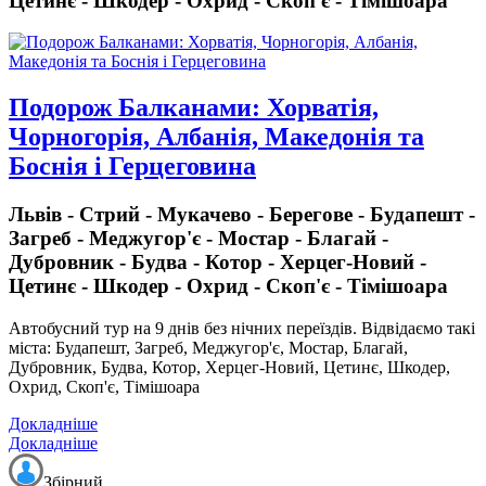
Цетинє - Шкодер - Охрид - Скоп'є - Тімішоара
Подорож Балканами: Хорватія,
Чорногорія, Албанія, Македонія та
Боснія і Герцеговина
Львів - Стрий - Мукачево - Берегове - Будапешт -
Загреб - Меджугор'є - Мостар - Благай -
Дубровник - Будва - Котор - Херцег-Новий -
Цетинє - Шкодер - Охрид - Скоп'є - Тімішоара
Автобусний тур на 9 днів без нічних переїздів
. Відвідаємо такі
міста: Будапешт, Загреб, Меджугор'є, Мостар, Благай,
Дубровник, Будва, Котор, Херцег-Новий, Цетинє, Шкодер,
Охрид, Скоп'є, Тімішоара
Докладніше
Докладніше
Збірний