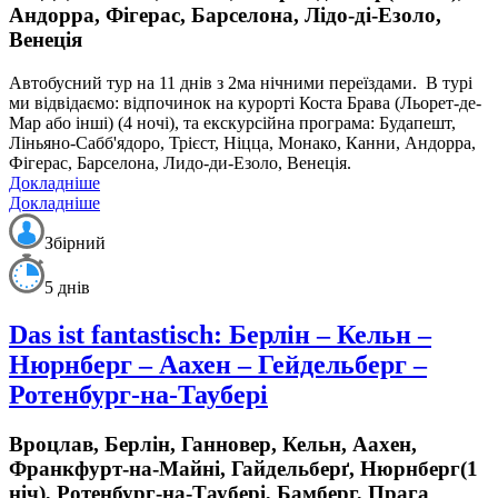
Андорра, Фігерас, Барселона, Лідо-ді-Езоло,
Венеція
Автобусний тур на 11 днів з 2ма нічними переїздами.
В турі
ми відвідаємо: відпочинок на курорті Коста Брава (Льорет-де-
Мар або інші) (4 ночі), та екскурсійна програма: Будапешт,
Ліньяно-Сабб'ядоро, Трієст, Ніцца, Монако, Канни, Андорра,
Фігерас, Барселона, Лидо-ди-Езоло, Венеція.
Докладніше
Докладніше
Збірний
5 днів
Das ist fantastisch: Берлін – Кельн –
Нюрнберг – Аахен – Гейдельберг –
Ротенбург-на-Таубері
Вроцлав, Берлін, Ганновер, Кельн, Аахен,
Франкфурт-на-Майні, Гайдельберґ, Нюрнберг(1
ніч), Ротенбург-на-Таубері, Бамберг, Прага