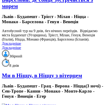
морем
Львів - Будапешт - Трієст - Мілан - Ніцца -
Монако - Барселона - Генуя - Венеція
Автобусний тур на 9 днів, без нічних переїздів.
Відвідаємо
міста Будапешт (Угорщина), Трієст, Мілан, Генуя, Венеція
(Італія), Ніцца, Монако (Франція), Барселона (Іспанія).
Докладніше
Докладніше
Збірний
8 днів
Ми в Ніццу, в Ніццу з вітерцем
Львів - Будапешт - Грац - Верона - Ніцца(3 ночі) -
Сен-Тропе - Канни - Монако - Монте-Карло -
Генуя - Венеція - Егер