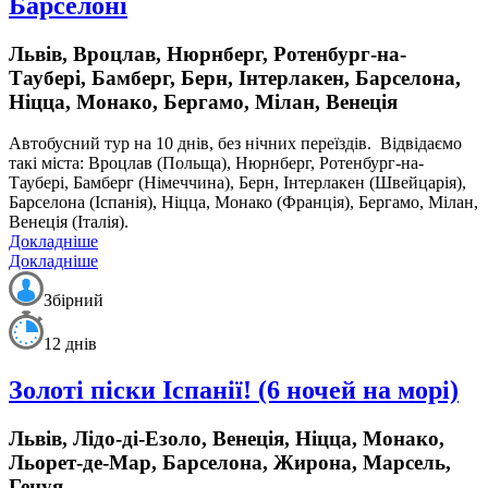
Барселоні
Львів, Вроцлав, Нюрнберг, Ротенбург-на-
Таубері, Бамберг, Берн, Інтерлакен, Барселона,
Ніцца, Монако, Бергамо, Мілан, Венеція
Автобусний тур на 10 днів, без нічних переїздів.
Відвідаємо
такі міста: Вроцлав (Польща), Нюрнберг, Ротенбург-на-
Таубері, Бамберг (Німеччина), Берн, Інтерлакен (Швейцарія),
Барселона (Іспанія), Ніцца, Монако (Франція), Бергамо, Мілан,
Венеція (Італія).
Докладніше
Докладніше
Збірний
12 днів
Золоті піски Іспанії! (6 ночей на морі)
Львів, Лідо-ді-Езоло, Венеція, Ніцца, Монако,
Льорет-де-Мар, Барселона, Жирона, Марсель,
Генуя