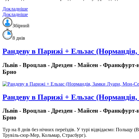
Докладніше
Докладніше
Збірний
8 днів
Рандеву в Парижі + Ельзас (Нормандія,
Львів - Вроцлав - Дрезден - Майсен - Франкфурт-н
Брно
Рандеву в Парижі + Ельзас (Нормандія,
Львів - Вроцлав - Дрезден - Майсен - Франкфурт-н
Брно
Тур на 8 днів без нічних переїздів.
У турі відвідаємо: Польщу (В
Трувіль-сюр-Мер, Кольмар, Страсбург).