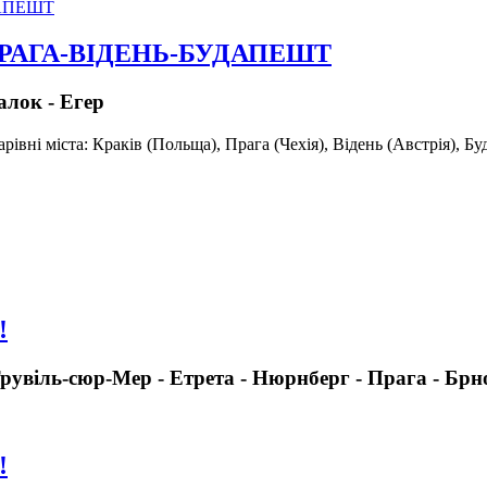
ПРАГА-ВІДЕНЬ-БУДАПЕШТ
алок - Егер
арівні міста: Краків (Польща), Прага (Чехія), Відень (Австрія), 
!
 Трувіль-сюр-Мер - Етрета - Нюрнберг - Прага - Брн
!