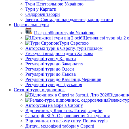
Тури Центральною Україною
Тури у Карпати
Оздоровчі табори
Івенти. Свята, дні народження, корпоративи
Персональні тури
Графік збірних турів Україною
Щотижневі тури від 2 о
Тури Європою
Авторські тури в Європу, тури поїздом
Екскурсії вихідного дня з Харкова
Регулярні тури у Карпати
Регулярні тури до Закарпаття
Регулярні тури до Одеси
Регулярні тури до Львова
Регулярні тури до Кам'янця, Чернівців
Регулярні тури до Трускавця
Сезонні тури, відпочинок
Відпочино
Релакс-ту
Автобусом на море в Європу
Відпочинок у Карпатах. Готелі, садиби
Санаторії, SPA. Оздоровлення й лікування
Відпочинок по всьому світу. Пошук турів
Дитячі, молодіжні табори у Європі