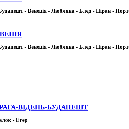
Будапешт - Венеція - Любляна - Блед - Піран - Пор
ОВЕНІЯ
Будапешт - Венеція - Любляна - Блед - Піран - Пор
ПРАГА-ВІДЕНЬ-БУДАПЕШТ
алок - Егер