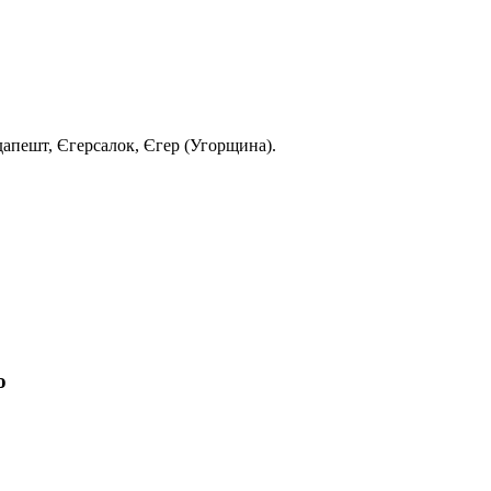
Будапешт, Єгерсалок, Єгер (Угорщина).
о