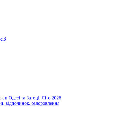
сіб
к в Одесі та Затоці. Літо 2026
ри, відпочинок, оздоровлення