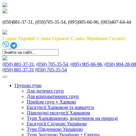
(050)881-37-31, (050)705-35-54, (095)905-66-96, (093)407-64-44
Слава Україні! Слава Героям! Слава Збройним Силам!
(050) 881-37-31,
(050) 705-35-54,
(095) 905-66-96,
(050) 904-28-08
(050) 881-37-31
(050) 705-35-54
Групові тури
Для дитячих груп
Для корпоративних груп
Прийом груп у Харкові
Екскурсії Харковом та навкруги
Пішоходні екскурсії Харковом
Тури Харківщиною, відпочинок на природі
Екскурсії Східною Україною
Тури Південною Україною
Тури Західною Україною + Європа