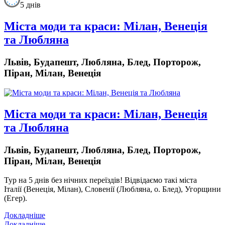
5 днів
Міста моди та краси: Мілан, Венеція
та Любляна
Львів, Будапешт, Любляна, Блед, Порторож,
Піран, Мілан, Венеція
Міста моди та краси: Мілан, Венеція
та Любляна
Львів, Будапешт, Любляна, Блед, Порторож,
Піран, Мілан, Венеція
Тур на 5 днів без нічних переїздів!
Відвідаємо такі міста
Італії (Венеція, Мілан), Словенії (Любляна, о. Блед), Угорщини
(Егер).
Докладніше
Докладніше