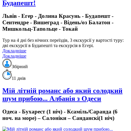
Будапешт!
Львів - Егер - Долина Красунь - Будапешт -
Сентендре - Вишеград - Відень/оз Балатон -
Мишкольц-Тапольце - Токай
Тур на 4 дні
без нічних переїздів,
3 екскурсії у вартості туру:
дві екскурсії в Будапешті та екскурсія в Егері.
Докладніше
Докладніше
Збірний
11 днів
Мій літній романс або який солодкий
шум прибою... Албанія з Одеси
Одеса - Бухарест (1 ніч) - Ксаміль/Саранда (6
ноч. на море) – Салоніки – Санданскі(1 ніч)