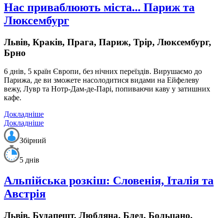
Нас приваблюють міста... Париж та
Люксембург
Львів, Краків, Прага, Париж, Трір, Люксембург,
Брно
6 днів, 5 країн Європи,
без нічних переїздів.
Вирушаємо до
Парижа, де ви зможете насолодитися видами на Ейфелеву
вежу, Лувр та Нотр-Дам-де-Парі, попиваючи каву у затишних
кафе.
Докладніше
Докладніше
Збірний
5 днів
Альпійська розкіш: Словенія, Італія та
Австрія
Львів, Будапешт, Любляна, Блед, Больцано,