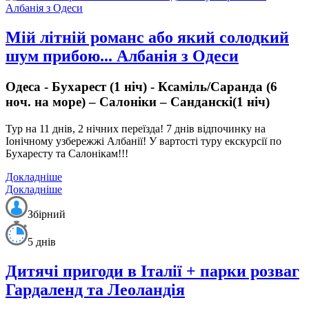
Мій літній романс або який солодкий
шум прибою... Албанія з Одеси
Одеса - Бухарест (1 ніч) - Ксаміль/Саранда (6
ноч. на море) – Салоніки – Санданскі(1 ніч)
Тур на 11 днів, 2 нічних переїзда!
7 днів відпочинку на
Іонічному узбережжі Албанії!
У вартості туру екскурсії по
Бухаресту та Салонікам!!!
Докладніше
Докладніше
Збірний
5 днів
Дитячі пригоди в Італії + парки розваг
Гардаленд та Леоландія