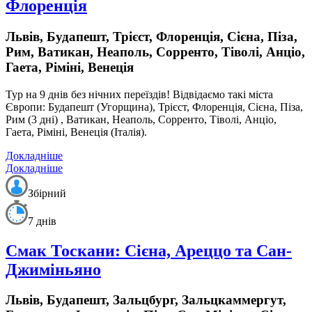
Флоренція
Львів, Будапешт, Трієст, Флоренція, Сієна, Піза,
Рим, Ватикан, Неаполь, Сорренто, Тіволі, Анціо,
Гаета, Ріміні, Венеція
Тур на 9 днів
без нічних переїздів!
Відвідаємо такі міста
Європи: Будапешт (Угорщина), Трієст, Флоренція, Сієна, Піза,
Рим (3 дні) , Ватикан, Неаполь, Сорренто, Тіволі, Анціо,
Гаета, Ріміні, Венеція (Італія).
Докладніше
Докладніше
Збірний
7 днів
Смак Тоскани: Сієна, Ареццо та Сан-
Джиміньяно
Львів, Будапешт, Зальцбург, Зальцкаммергут,