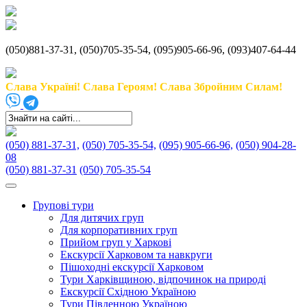
(050)881-37-31, (050)705-35-54, (095)905-66-96, (093)407-64-44
Слава Україні! Слава Героям! Слава Збройним Силам!
(050) 881-37-31,
(050) 705-35-54,
(095) 905-66-96,
(050) 904-28-
08
(050) 881-37-31
(050) 705-35-54
Групові тури
Для дитячих груп
Для корпоративних груп
Прийом груп у Харкові
Екскурсії Харковом та навкруги
Пішоходні екскурсії Харковом
Тури Харківщиною, відпочинок на природі
Екскурсії Східною Україною
Тури Південною Україною