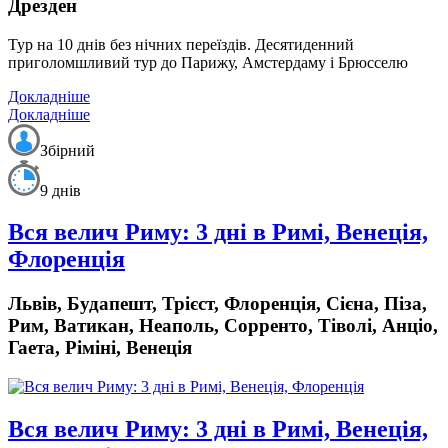
Дрезден
Тур на 10 днів без нічних переїздів.
Десятиденний
приголомшливий тур до Парижу, Амстердаму і Брюсселю
Докладніше
Докладніше
Збірний
9 днів
Вся велич Риму: 3 дні в Римі, Венеція,
Флоренція
Львів, Будапешт, Трієст, Флоренція, Сієна, Піза,
Рим, Ватикан, Неаполь, Сорренто, Тіволі, Анціо,
Гаета, Ріміні, Венеція
Вся велич Риму: 3 дні в Римі, Венеція,