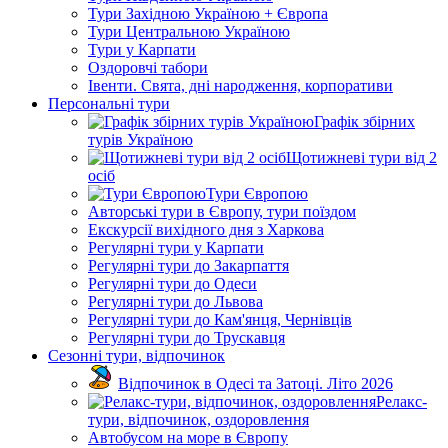
Тури Західною Україною + Європа
Тури Центральною Україною
Тури у Карпати
Оздоровчі табори
Івенти. Свята, дні народження, корпоративи
Персональні тури
Графік збірних
турів Україною
Щотижневі тури від 2
осіб
Тури Європою
Авторські тури в Європу, тури поїздом
Екскурсії вихідного дня з Харкова
Регулярні тури у Карпати
Регулярні тури до Закарпаття
Регулярні тури до Одеси
Регулярні тури до Львова
Регулярні тури до Кам'янця, Чернівців
Регулярні тури до Трускавця
Сезонні тури, відпочинок
Відпочинок в Одесі та Затоці. Літо 2026
Релакс-
тури, відпочинок, оздоровлення
Автобусом на море в Європу