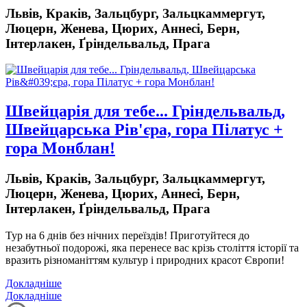
Львів, Краків, Зальцбург, Зальцкаммергут,
Люцерн, Женева, Цюрих, Аннесі, Берн,
Інтерлакен, Ґріндельвальд, Прага
Швейцарія для тебе... Гріндельвальд,
Швейцарська Рів'єра, гора Пілатус +
гора Монблан!
Львів, Краків, Зальцбург, Зальцкаммергут,
Люцерн, Женева, Цюрих, Аннесі, Берн,
Інтерлакен, Ґріндельвальд, Прага
Тур на 6 днів без нічних переїздів!
Приготуйтеся до
незабутньої подорожі, яка перенесе вас крізь століття історії та
вразить різноманіттям культур і природних красот Європи!
Докладніше
Докладніше