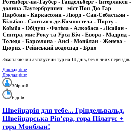
Ротенберг-на-Таубер - Гайдельберг - Інтерлакен -
долина Лаутербруннен - міст Пон-Дю-Гар-
Нарбонн - Каркассонн - Люрд - Сан-Себастьян -
Більбао - Сантьяго-де-Компостела - Порту -
Коїмба - Обідуш - Фатіма - Алкобаса - Лісабон -
Синтра, мис Року та Урса Біч - Евора - Мадрид -
Толедо - Барселона - Ансі - Монблан - Женева -
Цюрих - Рейнський водоспад - Брно
Захоплюючий автобусний тур на 14 днів, без нічних переїздів.
Докладніше
Докладніше
Збірний
6 днів
Швейцарія для тебе... Гріндельвальд,
Швейцарська Рів'єра, гора Пілатус +
гора Монблан!