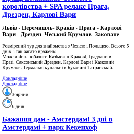
королівства + SPA релакс Прага,
Дрезден, Карлові Вари
Львів - Перемишль- Краків - Прага - Карлові
Вари - Дрезден -Чеський Крумлов- Закопане
Розмірений тур для знайомства з Чехією і Польщею.
Всього 5
днів і так багато вражень!
Можливість побачити Казімеж в Кракові, Градчани в
Празі, Саксонський Дрезден, Карлові Вари і Казковий
Крумлов. Термальні купальні в Буковині Татранській.
Докладніше
Докладніше
Збірний
6 днів
Бажання дам - Амстердам! 3 дні в
Амстердамі + парк Кекенхоф