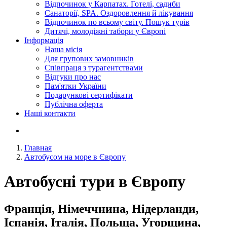
Відпочинок у Карпатах. Готелі, садиби
Санаторії, SPA. Оздоровлення й лікування
Відпочинок по всьому світу. Пошук турів
Дитячі, молодіжні табори у Європі
Інформація
Наша місія
Для групових замовників
Співпраця з турагентствами
Відгуки про нас
Пам'ятки України
Подарункові сертифікати
Публічна оферта
Наші контакти
Главная
Автобусом на море в Європу
Автобусні тури в Європу
Франція, Німеччнина, Нідерланди,
Іспанія, Італія, Польща, Угорщина,