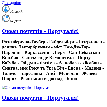
Докладніше
Збірний
14 днів
Океан почуттів - Португалія!
Ротенберг-на-Таубер - Гайдельберг - Інтерлакен -
долина Лаутербруннен - міст Пон-Дю-Гар-
Нарбонн - Каркассонн - Люрд - Сан-Себастьян -
Більбао - Сантьяго-де-Компостела - Порту -
Коїмба - Обідуш - Фатіма - Алкобаса - Лісабон -
Синтра, мис Року та Урса Біч - Евора - Мадрид -
Толедо - Барселона - Ансі - Монблан - Женева -
Цюрих - Рейнський водоспад - Брно
Океан почуттів - Португалія!