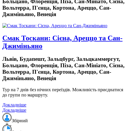
Больцано, Флоренція, Піза, Сан-Мініато, Сієна,
Вольтерра, П'єнца, Кортона, Ареццо, Сан-
Джиміньяно, Венеція
Смак Тоскани: Сієна, Ареццо та Сан-
Джиміньяно
Львів, Будапешт, Зальцбург, Зальцкаммергут,
Больцано, Флоренція, Піза, Сан-Мініато, Сієна,
Вольтерра, П'єнца, Кортона, Ареццо, Сан-
Джиміньяно, Венеція
Тур на 7 днів
без нічних переїздів.
Можливість приєднатися
до групи по маршруту.
Докладніше
Докладніше
Збірний