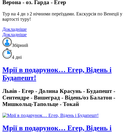
Верона - оз. Гарда - Егер
Тур на 4 дн з 2 нічними переїздами. Екскурсія по Венеції у
вартості туру!
Докладніше
Докладніше
Збірний
4 дні
Мрії в подарунок… Егер, Відень і
Будапешт!
Львів - Егер - Долина Красунь - Будапешт -
Сентендре - Вишеград - Відень/оз Балатон -
Мишкольц-Тапольце - Токай
Мрії в подарунок… Егер, Відень і