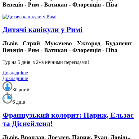
Венеція - Рим - Ватикан - Флоренція - Піза
Дитячі канікули у Римі
Львів - Стрий - Мукачево - Ужгород - Будапешт -
Венеція - Рим - Ватикан - Флоренція - Піза
Тур на 5 днів, з 2ма нічними переїздами!
Докладніше
Докладніше
Збірний
6 днів
Французький колорит: Париж, Ельзас
та Діснейленд!
Львів, Вроцлав, Дрезден, Париж, Руан, Довіль,