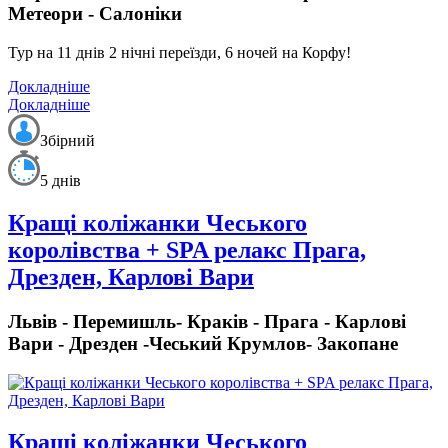
Метеори - Салоніки
Тур на 11 днів 2 нічні переїзди, 6 ночей на Корфу!
Докладніше
Докладніше
Збірний
5 днів
Кращі коліжанки Чеського
королівства + SPA релакс Прага,
Дрезден, Карлові Вари
Львів - Перемишль- Краків - Прага - Карлові
Вари - Дрезден -Чеський Крумлов- Закопане
Кращі коліжанки Чеського