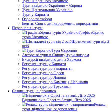
Тури Південною Україною
Тури Західною Україною + Європа
Тури Центральною Україною
Тури у Карпати
Оздоровчі табори
Івенти. Свята, дні народження, корпоративи
Персональні тури
Графік збірних
турів Україною
Щотижневі тури від 2
осіб
Тури Європою
Авторські тури в Європу, тури поїздом
Екскурсії вихідного дня з Харкова
Регулярні тури у Карпати
Регулярні тури до Закарпаття
Регулярні тури до Одеси
Регулярні тури до Львова
Регулярні тури до Кам'янця, Чернівців
Регулярні тури до Трускавця
Сезонні тури, відпочинок
Відпочинок в Одесі та Затоці. Літо 2026
Релакс-
тури, відпочинок, оздоровлення