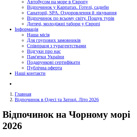
Автобусом на море в Європу
Відпочинок у Карпатах. Готелі, садиби
Санаторії, SPA. Оздоровлення й лікування
Відпочинок по всьому світу. Пошук турів
Дитячі, молодіжні табори у Європі
Інформація
Наша місія
Для групових замовників
Співпраця з турагентствами
Відгуки про нас
Пам'ятки України
Подарункові сертифікати
Публічна оферта
Наші контакти
Главная
Відпочинок в Одесі та Затоці. Літо 2026
Відпочинок на Чорному морі
2026