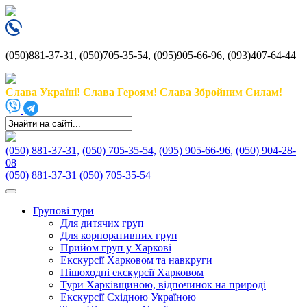
(050)881-37-31, (050)705-35-54, (095)905-66-96, (093)407-64-44
Слава Україні! Слава Героям! Слава Збройним Силам!
(050) 881-37-31,
(050) 705-35-54,
(095) 905-66-96,
(050) 904-28-
08
(050) 881-37-31
(050) 705-35-54
Групові тури
Для дитячих груп
Для корпоративних груп
Прийом груп у Харкові
Екскурсії Харковом та навкруги
Пішоходні екскурсії Харковом
Тури Харківщиною, відпочинок на природі
Екскурсії Східною Україною