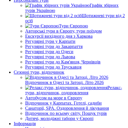
Персональні тури
Графік збірних
турів Україною
Щотижневі тури від 2
осіб
Тури Європою
Авторські тури в Європу, тури поїздом
Екскурсії вихідного дня з Харкова
Регулярні тури у Карпати
Регулярні тури до Закарпаття
Регулярні тури до Одеси
Регулярні тури до Львова
Регулярні тури до Кам'янця, Чернівців
Регулярні тури до Трускавця
Сезонні тури, відпочинок
Відпочинок в Одесі та Затоці. Літо 2026
Релакс-
тури, відпочинок, оздоровлення
Автобусом на море в Європу
Відпочинок у Карпатах. Готелі, садиби
Санаторії, SPA. Оздоровлення й лікування
Відпочинок по всьому світу. Пошук турів
Дитячі, молодіжні табори у Європі
Інформація