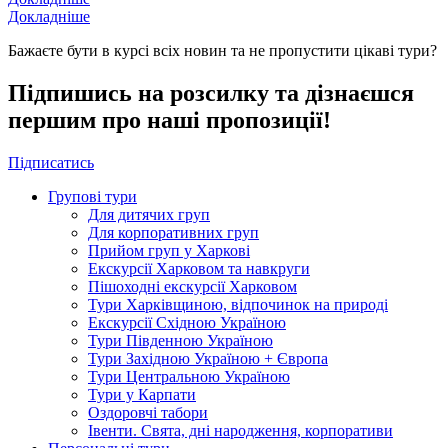
Докладніше
Бажаєте бути в курсі всіх новин та не пропустити цікаві тури?
Підпишись на розсилку та дізнаєшся
першим про наші пропозиції!
Підписатись
Групові тури
Для дитячих груп
Для корпоративних груп
Прийом груп у Харкові
Екскурсії Харковом та навкруги
Пішоходні екскурсії Харковом
Тури Харківщиною, відпочинок на природі
Екскурсії Східною Україною
Тури Південною Україною
Тури Західною Україною + Європа
Тури Центральною Україною
Тури у Карпати
Оздоровчі табори
Івенти. Свята, дні народження, корпоративи