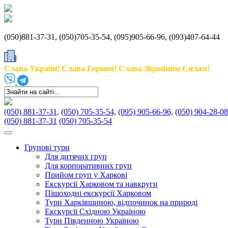
(050)881-37-31, (050)705-35-54, (095)905-66-96, (093)407-64-44
Слава Україні! Слава Героям! Слава Збройним Силам!
(050) 881-37-31,
(050) 705-35-54,
(095) 905-66-96,
(050) 904-28-08
(050) 881-37-31
(050) 705-35-54
Групові тури
Для дитячих груп
Для корпоративних груп
Прийом груп у Харкові
Екскурсії Харковом та навкруги
Пішоходні екскурсії Харковом
Тури Харківщиною, відпочинок на природі
Екскурсії Східною Україною
Тури Південною Україною