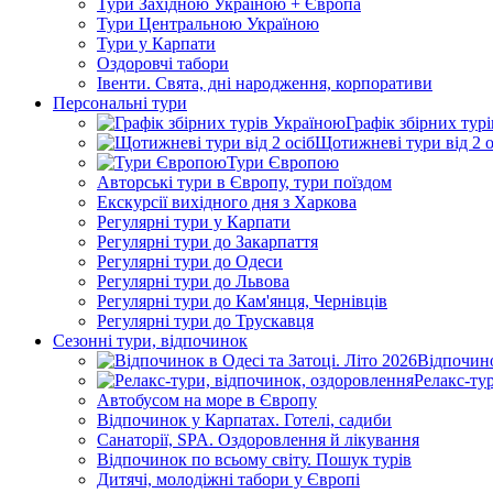
Тури Західною Україною + Європа
Тури Центральною Україною
Тури у Карпати
Оздоровчі табори
Івенти. Свята, дні народження, корпоративи
Персональні тури
Графік збірних тур
Щотижневі тури від 2 о
Тури Європою
Авторські тури в Європу, тури поїздом
Екскурсії вихідного дня з Харкова
Регулярні тури у Карпати
Регулярні тури до Закарпаття
Регулярні тури до Одеси
Регулярні тури до Львова
Регулярні тури до Кам'янця, Чернівців
Регулярні тури до Трускавця
Сезонні тури, відпочинок
Відпочино
Релакс-ту
Автобусом на море в Європу
Відпочинок у Карпатах. Готелі, садиби
Санаторії, SPA. Оздоровлення й лікування
Відпочинок по всьому світу. Пошук турів
Дитячі, молодіжні табори у Європі