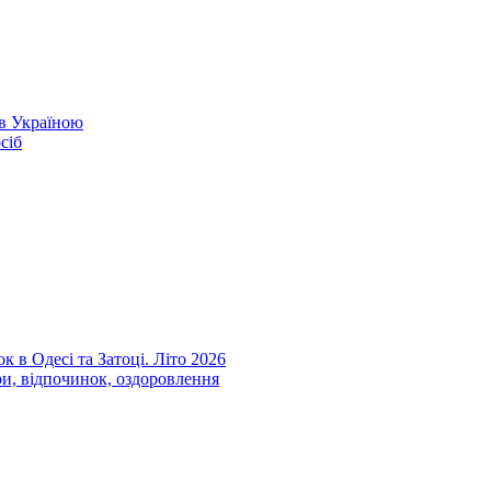
ів Україною
сіб
к в Одесі та Затоці. Літо 2026
ри, відпочинок, оздоровлення