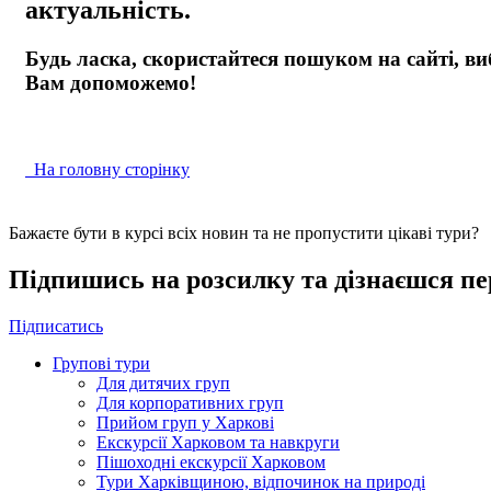
актуальність.
Будь ласка, скористайтеся пошуком на сайті, ви
Вам допоможемо!
На головну сторінку
Бажаєте бути в курсі всіх новин та не пропустити цікаві тури?
Підпишись на розсилку та дізнаєшся пе
Підписатись
Групові тури
Для дитячих груп
Для корпоративних груп
Прийом груп у Харкові
Екскурсії Харковом та навкруги
Пішоходні екскурсії Харковом
Тури Харківщиною, відпочинок на природі