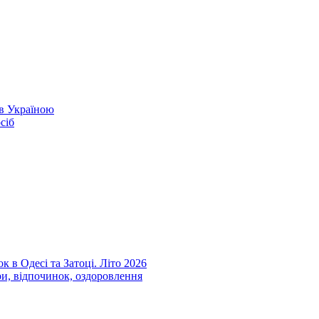
ів Україною
сіб
к в Одесі та Затоці. Літо 2026
ри, відпочинок, оздоровлення