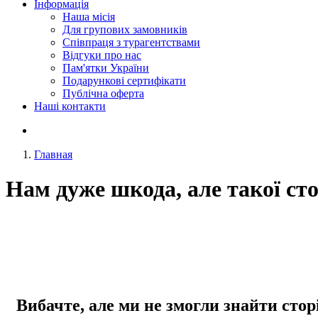
Інформація
Наша місія
Для групових замовників
Співпраця з турагентствами
Відгуки про нас
Пам'ятки України
Подарункові сертифікати
Публічна оферта
Наші контакти
Главная
Нам дуже шкода, але такої ст
Вибачте, але ми не змогли знайти стор