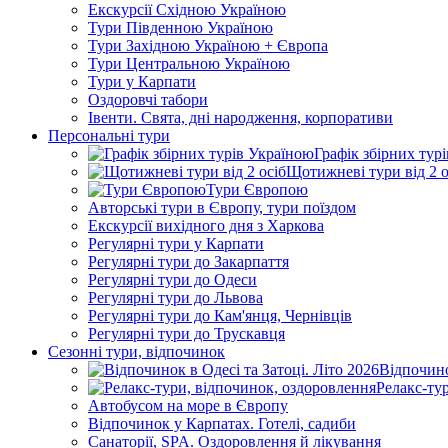
Екскурсії Східною Україною
Тури Південною Україною
Тури Західною Україною + Європа
Тури Центральною Україною
Тури у Карпати
Оздоровчі табори
Івенти. Свята, дні народження, корпоративи
Персональні тури
Графік збірних тур
Щотижневі тури від 2 о
Тури Європою
Авторські тури в Європу, тури поїздом
Екскурсії вихідного дня з Харкова
Регулярні тури у Карпати
Регулярні тури до Закарпаття
Регулярні тури до Одеси
Регулярні тури до Львова
Регулярні тури до Кам'янця, Чернівців
Регулярні тури до Трускавця
Сезонні тури, відпочинок
Відпочино
Релакс-ту
Автобусом на море в Європу
Відпочинок у Карпатах. Готелі, садиби
Санаторії, SPA. Оздоровлення й лікування