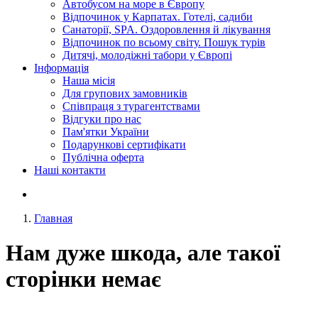
Автобусом на море в Європу
Відпочинок у Карпатах. Готелі, садиби
Санаторії, SPA. Оздоровлення й лікування
Відпочинок по всьому світу. Пошук турів
Дитячі, молодіжні табори у Європі
Інформація
Наша місія
Для групових замовників
Співпраця з турагентствами
Відгуки про нас
Пам'ятки України
Подарункові сертифікати
Публічна оферта
Наші контакти
Главная
Нам дуже шкода, але такої
сторінки немає