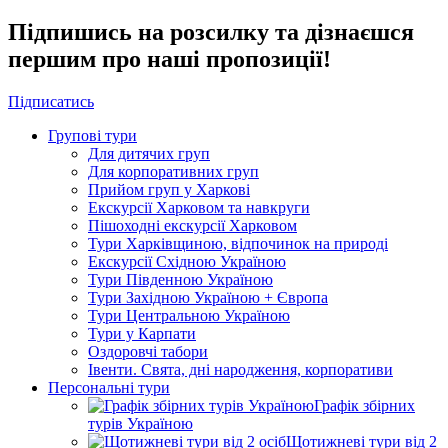
Підпишись на розсилку та дізнаєшся
першим про наші пропозиції!
Підписатись
Групові тури
Для дитячих груп
Для корпоративних груп
Прийом груп у Харкові
Екскурсії Харковом та навкруги
Пішоходні екскурсії Харковом
Тури Харківщиною, відпочинок на природі
Екскурсії Східною Україною
Тури Південною Україною
Тури Західною Україною + Європа
Тури Центральною Україною
Тури у Карпати
Оздоровчі табори
Івенти. Свята, дні народження, корпоративи
Персональні тури
Графік збірних
турів Україною
Щотижневі тури від 2