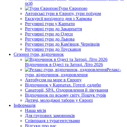
осіб
Тури Європою
Авторські тури в Європу, тури поїздом
Екскурсії вихідного дня з Харкова
Регулярні тури у Карпати
Регулярні тури до Закарпаття
Регулярні тури до Одеси
Регулярні тури до Львова
Регулярні тури до Кам'янця, Чернівців
Регулярні тури до Трускавця
Сезонні тури, відпочинок
Відпочинок в Одесі та Затоці. Літо 2026
Релакс-
тури, відпочинок, оздоровлення
Автобусом на море в Європу
Відпочинок у Карпатах. Готелі, садиби
Санаторії, SPA. Оздоровлення й лікування
Відпочинок по всьому світу. Пошук турів
Дитячі, молодіжні табори у Європі
Інформація
Наша місія
Для групових замовників
Співпраця з турагентствами
Відгуки про нас