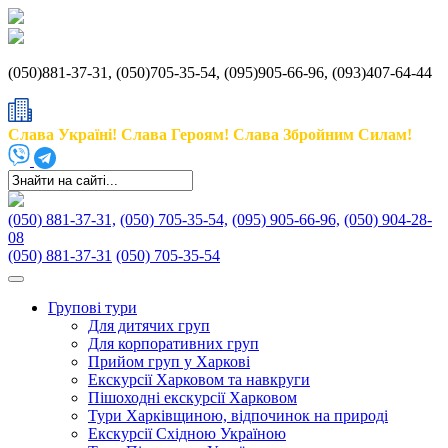
(050)881-37-31, (050)705-35-54, (095)905-66-96, (093)407-64-44
Слава Україні! Слава Героям! Слава Збройним Силам!
(050) 881-37-31,
(050) 705-35-54,
(095) 905-66-96,
(050) 904-28-
08
(050) 881-37-31
(050) 705-35-54
Групові тури
Для дитячих груп
Для корпоративних груп
Прийом груп у Харкові
Екскурсії Харковом та навкруги
Пішоходні екскурсії Харковом
Тури Харківщиною, відпочинок на природі
Екскурсії Східною Україною