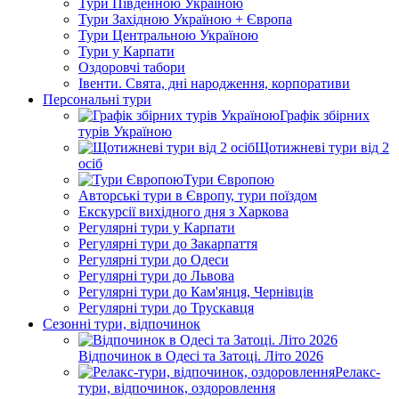
Тури Південною Україною
Тури Західною Україною + Європа
Тури Центральною Україною
Тури у Карпати
Оздоровчі табори
Івенти. Свята, дні народження, корпоративи
Персональні тури
Графік збірних
турів Україною
Щотижневі тури від 2
осіб
Тури Європою
Авторські тури в Європу, тури поїздом
Екскурсії вихідного дня з Харкова
Регулярні тури у Карпати
Регулярні тури до Закарпаття
Регулярні тури до Одеси
Регулярні тури до Львова
Регулярні тури до Кам'янця, Чернівців
Регулярні тури до Трускавця
Сезонні тури, відпочинок
Відпочинок в Одесі та Затоці. Літо 2026
Релакс-
тури, відпочинок, оздоровлення