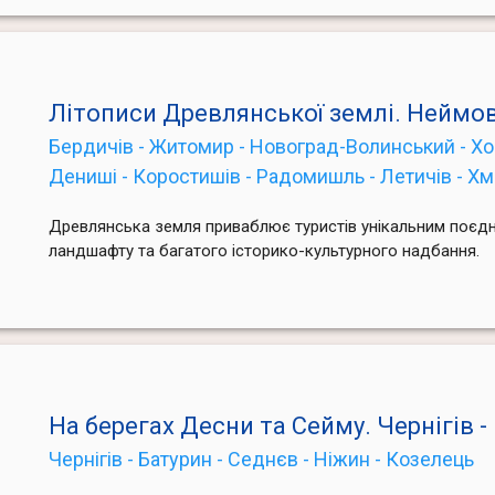
Літописи Древлянської землі. Нейм
Бердичів - Житомир - Новоград-Волинський - Хор
Дениші - Коростишів - Радомишль - Летичів - Хм
Древлянська земля приваблює туристів унікальним поєд
ландшафту та багатого історико-культурного надбання.
На берегах Десни та Сейму. Чернігів -
Чернігів - Батурин - Седнєв - Ніжин - Козелець