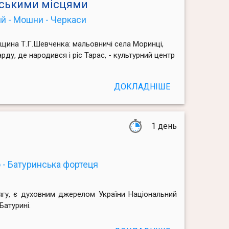
івськими місцями
й - Мошни - Черкаси
ина Т.Г.Шевченка: мальовничі села Моринці,
ду, де народився і ріс Тарас, - культурний центр
ДОКЛАДНІШЕ
1 день
о - Батуринська фортеця
тягу, є духовним джерелом України Національний
Батурині.