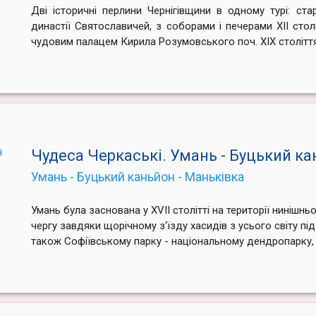
Дві історичні перлини Чернігівщини в одному турі: стар
династії Святославичей, з соборами і печерами XII стол
чудовим палацем Кирила Розумовського поч. XIX століття
Чудеса Черкаські. Умань - Буцький к
Умань - Буцький каньйон - Маньківка
Умань була заснована у XVII столітті на території нинішнь
чергу завдяки щорічному з'їзду хасидів з усього світу пі
також Софіївському парку - національному дендропарку, 