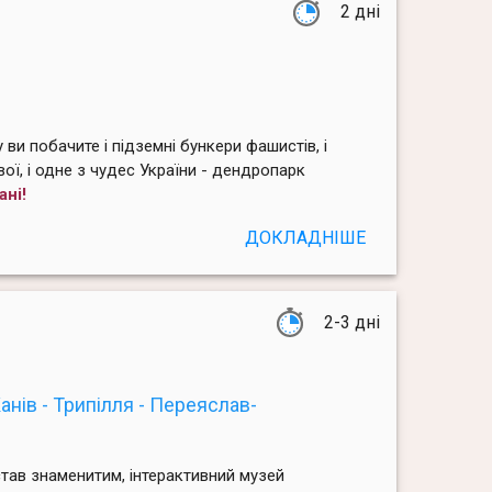
2 дні
 ви побачите і підземні бункери фашистів, і
ої, і одне з чудес України - дендропарк
ані!
ДОКЛАДНІШЕ
2-3 дні
Канів - Трипілля - Переяслав-
став знаменитим, інтерактивний музей