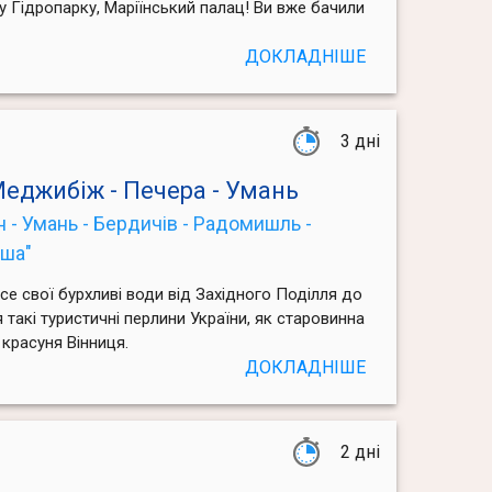
" у Гідропарку, Маріїнський палац! Ви вже бачили
ДОКЛАДНІШЕ
3 дні
Меджибіж - Печера - Умань
н - Умань - Бердичів - Радомишль -
уша"
есе свої бурхливі води від Західного Поділля до
такі туристичні перлини України, як старовинна
красуня Вінниця.
ДОКЛАДНІШЕ
2 дні