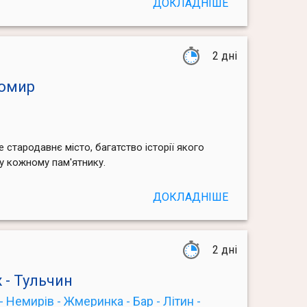
ДОКЛАДНІШЕ
2 дні
томир
стародавнє місто, багатство історії якого
 у кожному пам'ятнику.
ДОКЛАДНІШЕ
2 дні
 - Тульчин
- Немирів - Жмеринка - Бар - Літин -