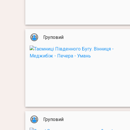
Груповий
Груповий