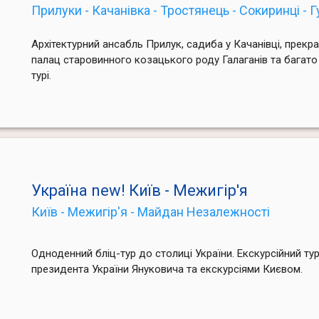
Прилуки - Качанівка - Тростянець - Сокиринці - 
Архітектурний ансабль Прилук, садиба у Качанівці, прек
палац старовинного козацького роду Галаганів та багато
турі.
Україна new! Київ - Межигір'я
Київ - Межигір'я - Майдан Незалежності
Одноденний бліц-тур до столиці України. Екскурсійний ту
президента України Януковича та екскурсіями Києвом.