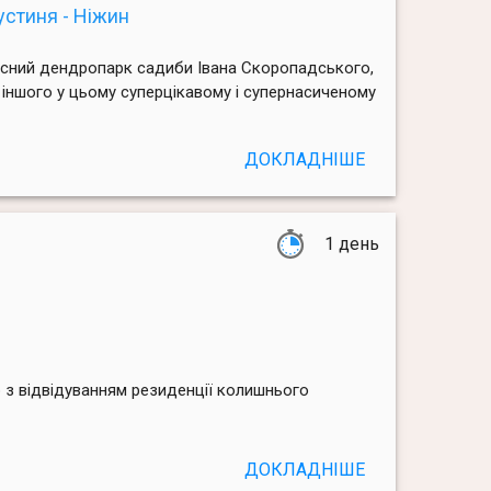
Густиня - Ніжин
расний дендропарк садиби Івана Скоропадського,
 іншого у цьому суперцікавому і супернасиченому
ДОКЛАДНІШЕ
1 день
р з відвідуванням резиденції колишнього
ДОКЛАДНІШЕ