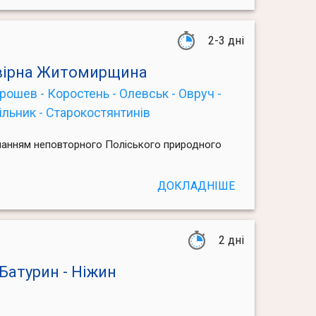
2-3 дні
овірна Житомирщина
ошев - Коростень - Олевськ - Овруч -
ільник - Старокостянтинів
нанням неповторного Поліського природного
ДОКЛАДНІШЕ
2 дні
 Батурин - Ніжин