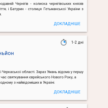
одавній Чернігів - колиска чернігівських князів
іття; і Батурин - столиця Гетьманської України з
.
ДОКЛАДНІШЕ
1-2 дні
аньйон
ої Черкаської області. Зараз Умань відома у першу
д час святкування єврейського Нового Року, а
одному з найвідоміших в Україні.
ДОКЛАДНІШЕ