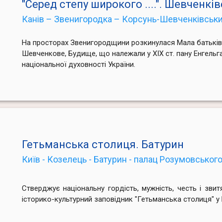
"Серед степу широкого ....". Шевченк
Канів – Звенигородка – Корсунь-Шевченківськи
На просторах Звенигородщини розкинулася Мала батьківщ
Шевченкове, Будище, що належали у XIX ст. пану Енгельгар
національної духовності України.
Гетьманська столиця. Батурин
Київ - Козелець - Батурин - палац Розумовськог
Стверджує національну гордість, мужність, честь і зви
історико-культурний заповідник "Гетьманська столиця" у 