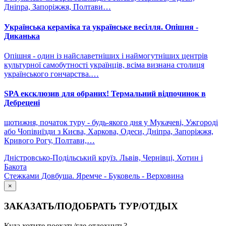
Дніпра, Запоріжжя, Полтави…
Українська кераміка та українське весілля. Опішня -
Диканька
Опішня - один із найславетніших і наймогутніших центрів
культурної самобутності українців, всіма визнана столиця
українського гончарства.…
SPA ексклюзив для обраних! Термальний відпочинок в
Дебрецені
щотижня, початок туру - будь-якого дня у Мукачеві, Ужгороді
або Чопівиїзди з Києва, Харкова, Одеси, Дніпра, Запоріжжя,
Кривого Рогу, Полтави,…
Дністровсько-Подільський круїз. Львів, Чернівці, Хотин і
Бакота
Стежками Довбуша. Яремче - Буковель - Верховина
×
ЗАКАЗАТЬ/ПОДОБРАТЬ ТУР/ОТДЫХ
Куда хотите поехать/где отдохнуть?