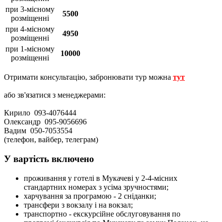
при 3-місному
5500
розміщенні
при 4-місному
4950
розміщенні
при 1-місному
10000
розміщенні
Отримати консультацію, забронювати тур можна
тут
або зв'язатися з менеджерами:
Кирило 093-4076444
Олександр 095-9056696
Вадим 050-7053554
(телефон, вайбер, телеграм)
У вартість включено
проживання у готелі в Мукачеві у 2-4-місних
стандартних номерах з усіма зручностями;
харчування за програмою - 2 сніданки;
трансфери з вокзалу і на вокзал;
транспортно - екскурсійне обслуговування по