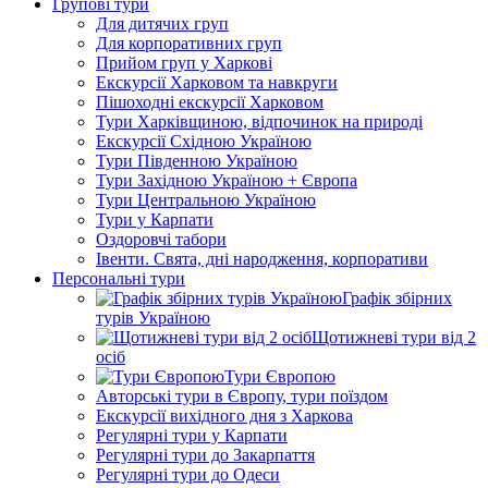
Групові тури
Для дитячих груп
Для корпоративних груп
Прийом груп у Харкові
Екскурсії Харковом та навкруги
Пішоходні екскурсії Харковом
Тури Харківщиною, відпочинок на природі
Екскурсії Східною Україною
Тури Південною Україною
Тури Західною Україною + Європа
Тури Центральною Україною
Тури у Карпати
Оздоровчі табори
Івенти. Свята, дні народження, корпоративи
Персональні тури
Графік збірних
турів Україною
Щотижневі тури від 2
осіб
Тури Європою
Авторські тури в Європу, тури поїздом
Екскурсії вихідного дня з Харкова
Регулярні тури у Карпати
Регулярні тури до Закарпаття
Регулярні тури до Одеси