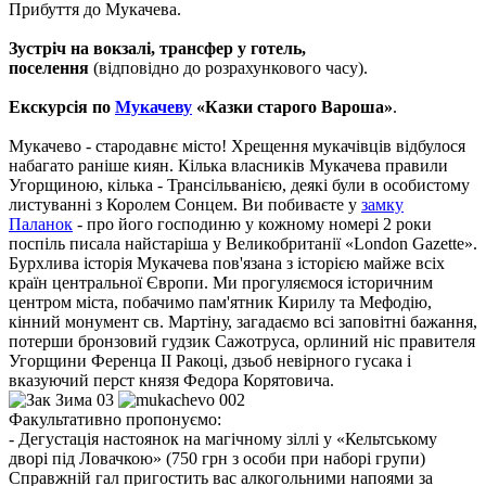
Прибуття до Мукачева.
Зустріч на вокзалі, трансфер у готель,
поселення
(відповідно до розрахункового часу).
Екскурсія
по
Мукачеву
«Казки старого Вароша»
.
Мукачево - стародавнє місто! Хрещення мукачівців відбулося
набагато раніше киян. Кілька власників Мукачева правили
Угорщиною, кілька - Трансільванією, деякі були в особистому
листуванні з Королем Сонцем. Ви побиваєте у
замку
Паланок
- про його господиню у кожному номері 2 роки
поспіль писала найстаріша у Великобританії «London Gazette».
Бурхлива історія Мукачева пов'язана з історією майже всіх
країн центральної Європи. Ми прогуляємося історичним
центром міста, побачимо пам'ятник Кирилу та Мефодію,
кінний монумент св. Мартіну, загадаємо всі заповітні бажання,
потерши бронзовий гудзик Сажотруса, орлиний ніс правителя
Угорщини Ференца II Ракоці, дзьоб невірного гусака і
вказуючий перст князя Федора Корятовича.
Факультативно пропонуємо:
-
Дегустація настоянок на магічному зіллі у «Кельтському
дворі під Ловачкою»
(750 грн з особи при наборі групи)
Справжній гал пригостить вас алкогольними напоями за