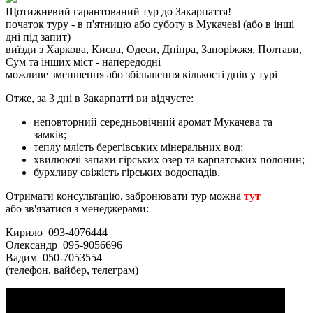
Щотижневий гарантований тур до Закарпаття!
початок туру - в п'ятницю або суботу в Мукачеві
(або в інші
дні під запит)
виїзди з Харкова, Києва, Одеси, Дніпра, Запоріжжя, Полтави,
Сум та інших міст - напередодні
можливе зменшення або збільшення кількості днів у турі
Отже, за 3 дні в Закарпатті ви відчуєте:
неповторний середньовічний аромат Мукачева та
замків;
теплу млість берегівських мінеральних вод;
хвилюючі запахи гірських озер та карпатських полонин;
бурхливу свіжість гірських водоспадів.
Отримати консультацію, забронювати тур можна
тут
або зв'язатися з менеджерами:
Кирило 093-4076444
Олександр 095-9056696
Вадим 050-7053554
(телефон, вайбер, телеграм)