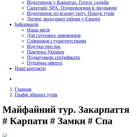
Відпочинок у Карпатах. Готелі, садиби
Санаторії, SPA. Оздоровлення й лікування
Відпочинок по всьому світу. Пошук турів
Дитячі, молодіжні табори у Європі
Інформація
Наша місія
Для групових замовників
Співпраця з турагентствами
Відгуки про нас
Пам'ятки України
Подарункові сертифікати
Публічна оферта
Наші контакти
Главная
Графік збірних турів
Майфайний тур. Закарпаття
# Карпати # Замки # Спа