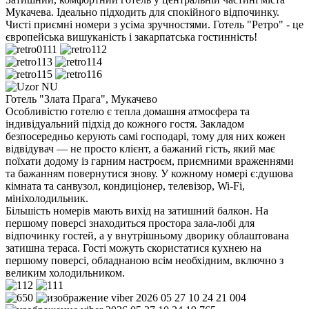
Мукачева. Ідеально підходить для спокійного відпочинку.
Чисті приємні номери з усіма зручностями. Готель "Ретро" - це
європейська вишуканість і закарпатська гостинність!
Готель "Злата Прага", Мукачево
Особливістю готелю є тепла домашня атмосфера та
індивідуальний підхід до кожного гостя. Закладом
безпосередньо керують самі господарі, тому для них кожен
відвідувач — не просто клієнт, а бажаний гість, який має
поїхати додому із гарним настроєм, приємними враженнями
та бажанням повернутися знову. У кожному номері є:душова
кімната та санвузол, кондиціонер, телевізор, Wi-Fi,
мініхолодильник.
Більшість номерів мають вихід на затишний балкон. На
першому поверсі знаходиться простора зала-лобі для
відпочинку гостей, а у внутрішньому дворику облаштована
затишна тераса. Гості можуть скористатися кухнею на
першому поверсі, обладнаною всім необхідним, включно з
великим холодильником.