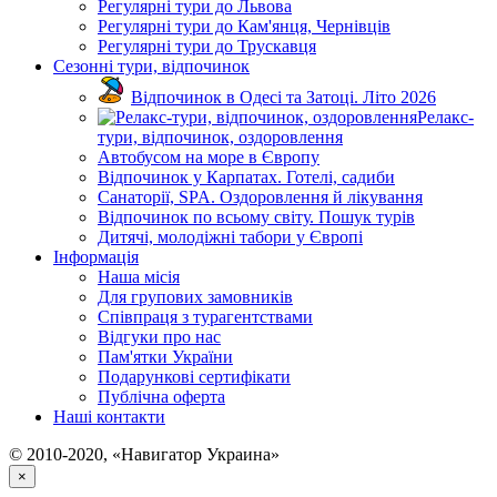
Регулярні тури до Львова
Регулярні тури до Кам'янця, Чернівців
Регулярні тури до Трускавця
Сезонні тури, відпочинок
Відпочинок в Одесі та Затоці. Літо 2026
Релакс-
тури, відпочинок, оздоровлення
Автобусом на море в Європу
Відпочинок у Карпатах. Готелі, садиби
Санаторії, SPA. Оздоровлення й лікування
Відпочинок по всьому світу. Пошук турів
Дитячі, молодіжні табори у Європі
Інформація
Наша місія
Для групових замовників
Співпраця з турагентствами
Відгуки про нас
Пам'ятки України
Подарункові сертифікати
Публічна оферта
Наші контакти
© 2010-2020, «Навигатор Украина»
×