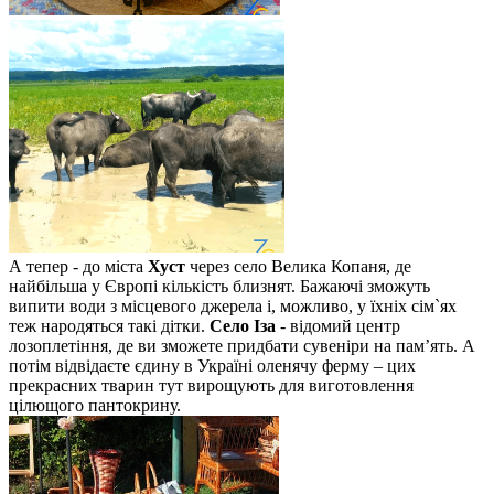
А тепер - до міста
Хуст
через село Велика Копаня, де
найбільша у Європі кількість близнят. Бажаючі зможуть
випити води з місцевого джерела і, можливо, у їхніх сім`ях
теж народяться такі дітки.
Село Іза
- відомий центр
лозоплетіння, де ви зможете придбати сувеніри на пам’ять. А
потім відвідаєте єдину в Україні оленячу ферму – цих
прекрасних тварин тут вирощують для виготовлення
цілющого пантокрину.