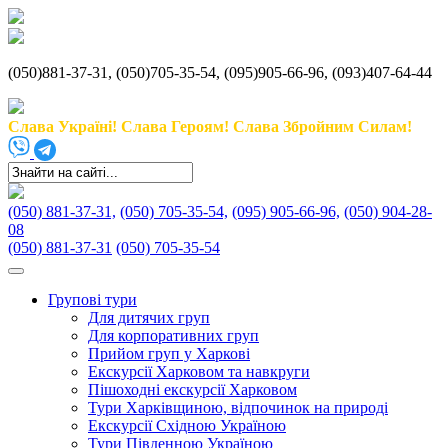
(050)881-37-31, (050)705-35-54, (095)905-66-96, (093)407-64-44
Слава Україні! Слава Героям! Слава Збройним Силам!
(050) 881-37-31,
(050) 705-35-54,
(095) 905-66-96,
(050) 904-28-
08
(050) 881-37-31
(050) 705-35-54
Групові тури
Для дитячих груп
Для корпоративних груп
Прийом груп у Харкові
Екскурсії Харковом та навкруги
Пішоходні екскурсії Харковом
Тури Харківщиною, відпочинок на природі
Екскурсії Східною Україною
Тури Південною Україною