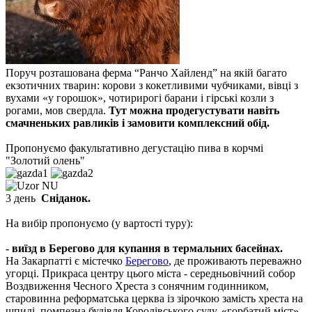
Поруч розташована ферма “Ранчо Хайленд” на якій багато
екзотичних тварин: корови з кокетливими чубчиками, вівці з
вухами «у горошок», чотирирогі барани і гірські козли з
рогами, мов свердла.
Тут можна продегустувати навіть
смачненьких равликів і замовити
комплексний обід.
Пропонуємо факультативно дегустацію
пива в корчмі
"Золотий олень"
3 день
Сніданок.
На вибір пропонуємо (у вартості туру):
- виїзд в Берегово для купання в термальних басейнах.
На Закарпатті є містечко
Берегово
, де проживають переважно
угорці.
Прикраса центру цього міста - середньовічний собор
Воздвиження Чесного Хреста з сонячним годинником,
старовинна реформатська церква із зірочкою замість хреста на
шпилі, помпезна будівля Королівського суду, «горбатий міст» -