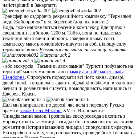
найстаріший в Закарпатті
Трансфер до оздоровчо-рекреаційного комплексу "Термальні
води Жайворонок” в м. Берегове
(дод. вх. квиток)
Вода, якою наповняються басейни комплексу, йде прямо зі
свердловин глибиною 1200 м. Тобто, вона не піддається
технічній або хімічній обробці. І завдяки цьому гості
комплексу мають можливість відчути на собі цілющу силу
термальної води.
Візьміть купальники, шльопанці, рушники.
- або екскурсія "Таємниці двох замків"
Туристи побувають на
території маєтку мисливського
замку австрійського графа
Шенборна
, Спробують порахувати всі його вікна, димарі,
двері і вежі, з подивом згадають відомі кінофільми, в яких вже
бачили ці романтичні силуети, помолодшають, напившись із
Джерела Краси.
Далі ми відправлені
по дорозі, яка вела з перевалу Руська
брама в
замок Сент-Міклош
XV ст. Ви побачите
Чинадіївський замок, і розповідь екскурсовода вихопить з
мороку століть таємниці і загадки його знаменитих власників,
романтичні історії відважних лицарів і спокусливих красунь.
Екскурсію по замку, якщо пощастить, проведе його Господар -