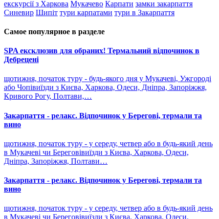
екскурсії з Харкова
Мукачево
Карпати
замки закарпаття
Синевир
Шипіт
тури карпатами
тури в Закарпаття
Самое популярное в разделе
SPA ексклюзив для обраних! Термальний відпочинок в
Дебрецені
щотижня, початок туру - будь-якого дня у Мукачеві, Ужгороді
або Чопівиїзди з Києва, Харкова, Одеси, Дніпра, Запоріжжя,
Кривого Рогу, Полтави,…
Закарпаття - релакс. Відпочинок у Берегові, термали та
вино
щотижня, початок туру - у середу, четвер або в будь-який день
в Мукачеві чи Береговівиїзди з Києва, Харкова, Одеси,
Дніпра, Запоріжжя, Полтави…
Закарпаття - релакс. Відпочинок у Берегові, термали та
вино
щотижня, початок туру - у середу, четвер або в будь-який день
в Мукачеві чи Береговівиїзди з Києва, Харкова, Одеси,