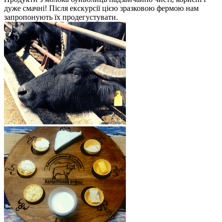
дуже смачні! Після екскурсії цією зразковою фермою нам
запропонують їх продегустувати.