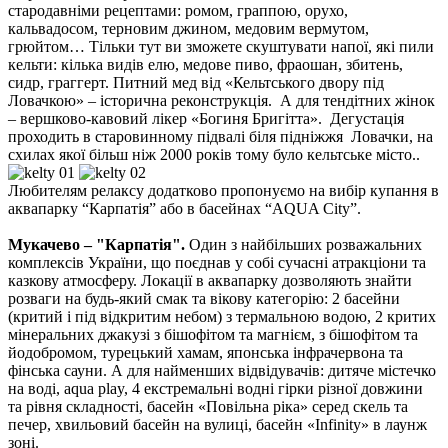
стародавніми рецептами: ромом, граппою, орухо,
кальвадосом, терновим джином, медовим вермутом,
грюйтом… Тільки тут ви зможете скуштувати напої, які пили
кельти: кілька видів елю, медове пиво, фраошан, збитень,
сидр, граггерт. Питний мед від «Кельтського двору під
Ловачкою» – історична реконструкція. А для тендітних жінок
– вершково-кавовий лікер «Богиня Бригітта». Дегустація
проходить в старовинному підвалі біля підніжжя Ловачки, на
схилах якої більш ніж 2000 років тому було кельтське місто..
Любителям релаксу додатково пропонуємо
на вибір купання в
аквапарку “Карпатія” або в басейнах “AQUA City”.
Мукачево – "Карпатія".
Один з найбільших розважальних
комплексів України, що поєднав у собі сучасні атракціони та
казкову атмосферу. Локації в аквапарку дозволяють знайти
розваги на будь-який смак та вікову категорію: 2 басейни
(критий і під відкритим небом) з термальною водою, 2 критих
мінеральних джакузі з бішофітом та магнієм, з бішофітом та
йодобромом, турецький хамам, японська інфрачервона та
фінська сауни. А для найменших відвідувачів: дитяче містечко
на воді, аqua рlay, 4 екстремальні водні гірки різної довжини
та рівня складності, басейн «Повільна ріка» серед скель та
печер, хвильовий басейн на вулиці, басейн «Infinity» в лаунж
зоні.