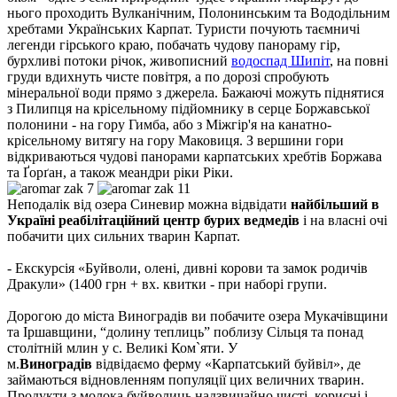
нього проходить Вулканічним, Полонинським та Вододільним
хребтами Українських Карпат. Туристи почують таємничі
легенди гірського краю, побачать чудову панораму гір,
бурхливі потоки річок, живописний
водоспад Шипіт
, на повні
груди вдихнуть чисте повітря, а по дорозі спробують
мінеральної води прямо з джерела. Бажаючі можуть піднятися
з Пилипця на крісельному підйомнику в серце Боржавської
полонини - на гору Гимба, або з Міжгір'я на канатно-
крісельному витягу на гору Маковиця. З вершини гори
відкриваються чудові панорами карпатських хребтів Боржава
та Ґорґан, а також меандри ріки Ріки.
Неподалік від озера Синевир можна відвідати
найбільший в
Україні реабілітаційний центр бурих ведмедів
і на власні очі
побачити цих сильних тварин Карпат.
- Екскурсія «Буйволи, олені, дивні корови та замок родичів
Дракули»
(1400 грн + вх. квитки - при наборі групи.
Дорогою до міста Виноградів ви побачите озера Мукачівщини
та Іршавщини, “долину теплиць” поблизу Сільця та понад
столітній млин у с. Великі Ком`яти. У
м.
Виноградів
відвідаємо ферму «Карпатський буйвіл», де
займаються відновленням популяції цих величних тварин.
Продукти з молока буйволиць надзвичайно чисті, корисні і