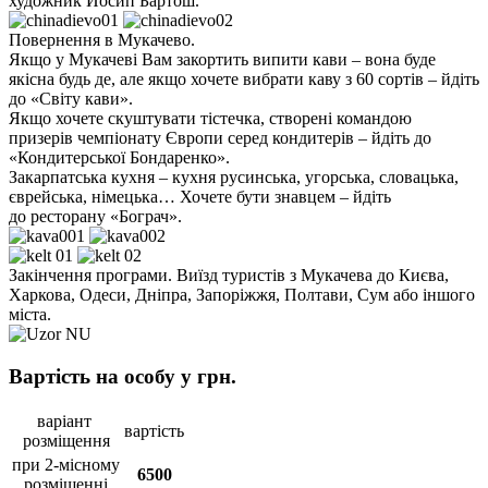
художник Йосип Бартош.
Повернення в Мукачево.
Якщо у Мукачеві Вам закортить випити кави – вона буде
якісна будь де, але якщо хочете вибрати каву з 60 сортів – йдіть
до «Світу кави».
Якщо хочете скуштувати тістечка, створені командою
призерів чемпіонату Європи серед кондитерів – йдіть до
«Кондитерської Бондаренко».
Закарпатська кухня – кухня русинська, угорська, словацька,
єврейська, німецька… Хочете бути знавцем – йдіть
до ресторану «Бограч».
Закінчення програми. Виїзд туристів з Мукачева до Києва,
Харкова, Одеси, Дніпра, Запоріжжя, Полтави, Сум або іншого
міста.
Вартість на особу у грн.
варіант
вартість
розміщення
при 2-місному
6500
розміщенні