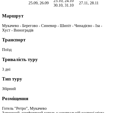
23.10, 24.10
25.09, 26.09
27.11, 28.11
30.10, 31.10
Маршрут
Мукачево - Берегово - Синевир - Шипіт - Чинадієво - Іза -
Хуст - Виноградів
Транспорт
Поїзд
Тривалість туру
3 дні
Тип туру
Збірний
Розміщення
Готель "Ретро", Мукачево
Затишний, комфортний готель у центральній частині міста