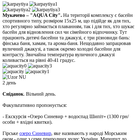
Мукачево – "AQUA City".
На території комплексу є басейн
спортивного типу, розміром 15х25 м, що підійде як для тих,
хто регулярно займається плаванням, так і для тих, хто шукає
басейн для відновлення сил чи сімейного відпочинку. Тут
працюють дитячі басейни та джакузі, є три різновиди бань:
фінська баня, хамам, та арома-баня. Нещодавно запрацював
вуличний джакузі, а також окремо холодні басейни для
контрасту. Звичайна температура вуличного джакузі
коливається на рівні 40-41 градус.
2 день
Сніданок
. Вільний день.
Факультативно пропонується:
- Екскурсія «Озеро Синевир + водоспад Шипіт»
(1300 грн/
особи + вхідні квитки).
Гірське
озеро Синевир
, яке називають у народі Морським
оком - одне з семи природних чудес України. Маршрут до