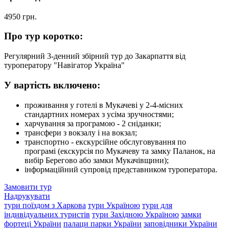
4950
грн.
Про тур коротко:
Регулярний 3-денний збірний тур до Закарпаття від
туроператору "Навігатор Україна"
У вартість включено:
проживання у готелі в Мукачеві у 2-4-місних
стандартних номерах з усіма зручностями;
харчування за програмою - 2 сніданки;
трансфери з вокзалу і на вокзал;
транспортно - екскурсійне обслуговування по
програмі (екскурсія по Мукачеву та замку Паланок, на
вибір Берегово або замки Мукачівщини);
інформаційний супровід представником туроператора.
Замовити тур
Надрукувати
тури поїздом з Харкова
тури Україною
тури для
індивідуальних туристів
тури Західною Україною
замки
фортеці України
палаци парки України
заповідники України