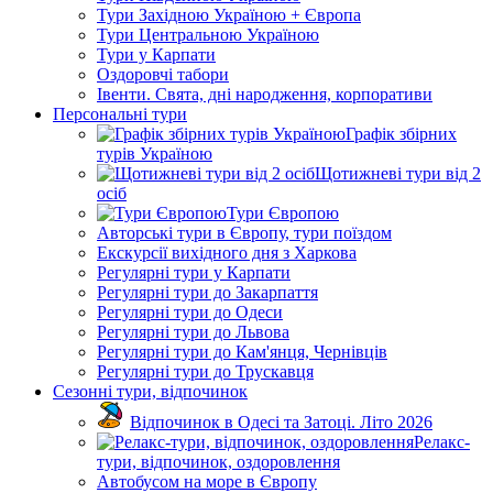
Тури Західною Україною + Європа
Тури Центральною Україною
Тури у Карпати
Оздоровчі табори
Івенти. Свята, дні народження, корпоративи
Персональні тури
Графік збірних
турів Україною
Щотижневі тури від 2
осіб
Тури Європою
Авторські тури в Європу, тури поїздом
Екскурсії вихідного дня з Харкова
Регулярні тури у Карпати
Регулярні тури до Закарпаття
Регулярні тури до Одеси
Регулярні тури до Львова
Регулярні тури до Кам'янця, Чернівців
Регулярні тури до Трускавця
Сезонні тури, відпочинок
Відпочинок в Одесі та Затоці. Літо 2026
Релакс-
тури, відпочинок, оздоровлення
Автобусом на море в Європу