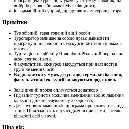
програмі (екскурсія по Мукачеву та замку Паланок, на
вибір Берегово або замки Мукачівщини);
інформаційний супровід представником туроператора.
Примітки
Тур збірний, гарантований від 1 особи
Туроператор залишає за собою право змінювати
програму й послідовність екскурсій без зміни кількості
послуг.
Тур та ціна не дійсні у Новорічно-Різдвяний період і на
деякі святкові дати.
Факультативні екскурсії відбудуться при наявності в
групі не менш 6 осіб.
Вхідні квитки у музеї, дегустації, термальні басейни,
факультативні екскурсії оплачуються додатково.
Залізничний проїзд оплачується додатково
Під запит туристів можливе зменшення або збільшення
кількості днів перебування у Закарпатті.
Для групових замовників програма прораховується під
запит. Ціна залежить від узгодженої програми, готелю,
кількості осіб у групі.
Ціна від: