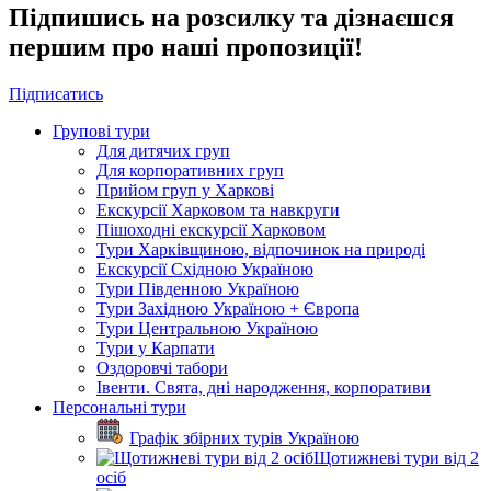
Підпишись на розсилку та дізнаєшся
першим про наші пропозиції!
Підписатись
Групові тури
Для дитячих груп
Для корпоративних груп
Прийом груп у Харкові
Екскурсії Харковом та навкруги
Пішоходні екскурсії Харковом
Тури Харківщиною, відпочинок на природі
Екскурсії Східною Україною
Тури Південною Україною
Тури Західною Україною + Європа
Тури Центральною Україною
Тури у Карпати
Оздоровчі табори
Івенти. Свята, дні народження, корпоративи
Персональні тури
Графік збірних турів Україною
Щотижневі тури від 2
осіб