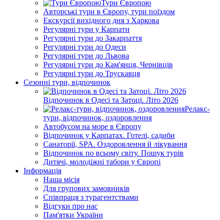
Тури Європою
Авторські тури в Європу, тури поїздом
Екскурсії вихідного дня з Харкова
Регулярні тури у Карпати
Регулярні тури до Закарпаття
Регулярні тури до Одеси
Регулярні тури до Львова
Регулярні тури до Кам'янця, Чернівців
Регулярні тури до Трускавця
Сезонні тури, відпочинок
Відпочинок в Одесі та Затоці. Літо 2026
Релакс-
тури, відпочинок, оздоровлення
Автобусом на море в Європу
Відпочинок у Карпатах. Готелі, садиби
Санаторії, SPA. Оздоровлення й лікування
Відпочинок по всьому світу. Пошук турів
Дитячі, молодіжні табори у Європі
Інформація
Наша місія
Для групових замовників
Співпраця з турагентствами
Відгуки про нас
Пам'ятки України