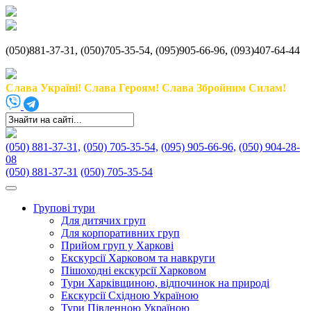
(050)881-37-31, (050)705-35-54, (095)905-66-96, (093)407-64-44
Слава Україні! Слава Героям! Слава Збройним Силам!
(050) 881-37-31,
(050) 705-35-54,
(095) 905-66-96,
(050) 904-28-
08
(050) 881-37-31
(050) 705-35-54
Групові тури
Для дитячих груп
Для корпоративних груп
Прийом груп у Харкові
Екскурсії Харковом та навкруги
Пішоходні екскурсії Харковом
Тури Харківщиною, відпочинок на природі
Екскурсії Східною Україною
Тури Південною Україною