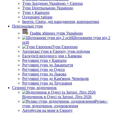
Тури Західною Україною + Європа
Тури Центральною Україною
Тури у Карпати
Оздоровчі табори
Івенти. Свята, дні народження, корпоративи
Персональні тури
Графік збірних турів Україною
Щотижневі тури від 2
осіб
Тури Європою
Авторські тури в Європу, тури поїздом
Екскурсії вихідного дня з Харкова
Регулярні тури у Карпати
Регулярні тури до Закарпаття
Регулярні тури до Одеси
Регулярні тури до Львова
Регулярні тури до Кам'янця, Чернівців
Регулярні тури до Трускавця
Сезонні тури, відпочинок
Відпочинок в Одесі та Затоці. Літо 2026
Релакс-
тури, відпочинок, оздоровлення
Автобусом на море в Європу