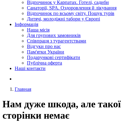
Відпочинок у Карпатах. Готелі, садиби
Санаторії, SPA. Оздоровлення й лікування
Відпочинок по всьому світу. Пошук турів
Дитячі, молодіжні табори у Європі
Інформація
Наша місія
Для групових замовників
Співпраця з турагентствами
Відгуки про нас
Пам'ятки України
Подарункові сертифікати
Публічна оферта
Наші контакти
Главная
Нам дуже шкода, але такої
сторінки немає