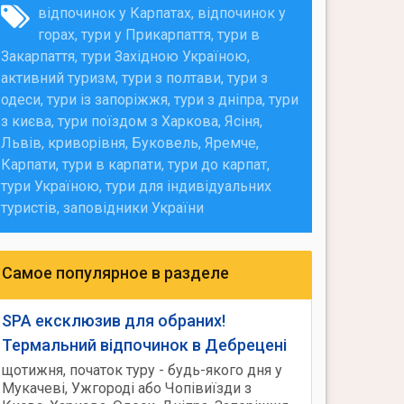
відпочинок у Карпатах
відпочинок у
горах
тури у Прикарпаття
тури в
Закарпаття
тури Західною Україною
активний туризм
тури з полтави
тури з
одеси
тури із запоріжжя
тури з дніпра
тури
з києва
тури поїздом з Харкова
Ясіня
Львів
криворівня
Буковель
Яремче
Карпати
тури в карпати
тури до карпат
тури Україною
тури для індивідуальних
туристів
заповідники України
Самое популярное в разделе
SPA ексклюзив для обраних!
Термальний відпочинок в Дебрецені
щотижня, початок туру - будь-якого дня у
Мукачеві, Ужгороді або Чопівиїзди з