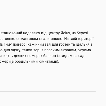
озташований недалеко від центру Ясіня, на березі
тостоянкою, мангалом та альтанкою. На всій території
 1-му поверсі камінний зал для гостей та їдальня з
а для одягу, телевізор із плоским екраном, окрема
ьник), в деяких номерах балкон із видом на сад.
 номери(з роздільними кімнатами).