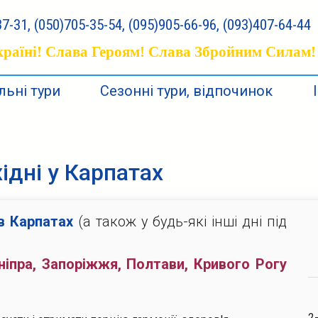
7-31, (050)705-35-54, (095)905-66-96, (093)407-64-44
раїні! Слава Героям! Слава Збройним Силам!
ьні тури
Сезонні тури, відпочинок
ідні у Карпатах
 в Карпатах
(а також у будь-які інші дні під
ніпра, Запоріжжя, Полтави, Кривого Рогу
2