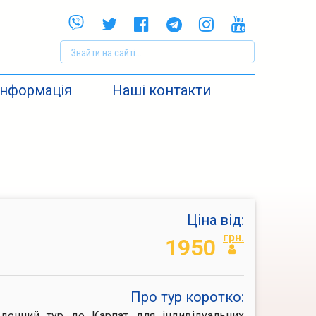
Інформація
Наші контакти
Ціна від:
грн.
1950
Про тур коротко:
-денний тур до Карпат для індивідуальних