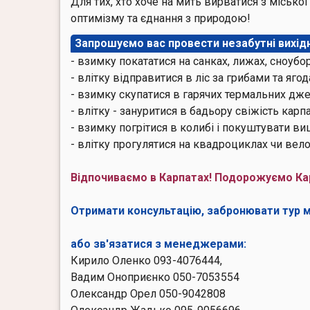
Для тих, хто хоче на мить вирватися з міської
оптимізму та єднання з природою!
Запрошуємо вас провести незабутні вихідн
- взимку покататися на санках, лижах, сноубо
- влітку відправитися в ліс за грибами та ягод
- взимку скупатися в гарячих термальних джер
- влітку - зануритися в бадьору свіжість карпа
- взимку погрітися в колибі і покуштувати ви
- влітку прогулятися на квадроциклах чи ве
Відпочиваємо в Карпатах! Подорожуємо Ка
Отримати консультацію, забронювати тур
або зв'язатися з менеджерами:
Кирило Оленко 093-4076444,
Вадим Оноприєнко 050-7053554
Олександр Орел 050-9042808