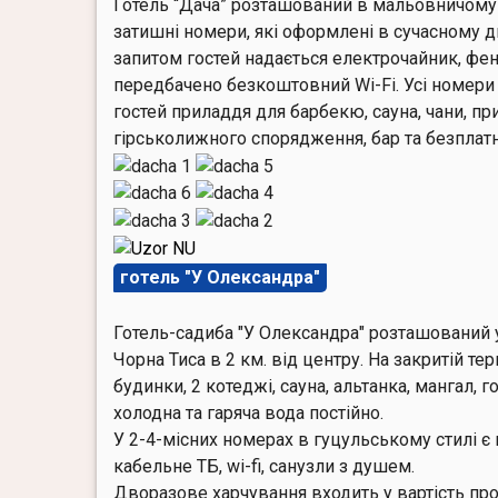
Готель “Дача” розташований в мальовничому 
затишні номери, які оформлені в сучасному 
запитом гостей надається електрочайник, фен і
передбачено безкоштовний Wi-Fi. Усі номери
гостей приладдя для барбекю, сауна, чани, пр
гірськолижного спорядження, бар та безплат
готель "У Олександра"
Готель-садиба "У Олександра" розташований 
Чорна Тиса в 2 км. від центру. На закритій т
будинки, 2 котеджі, сауна, альтанка, мангал, 
холодна та гаряча вода постійно.
У 2-4-місних номерах в гуцульському стилі є
кабельне ТБ, wi-fi, санузли з душем.
Дворазове харчування входить у вартість про