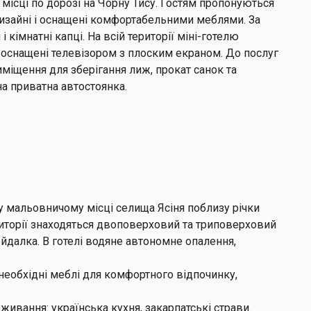
місці по дорозі на Чорну Тису. Гостям пропонуються
дизайні і оснащені комфортабельними меблями. За
 кімнатні капці. На всій території міні-готелю
 оснащені телевізором з плоским екраном. До послуг
иміщення для зберігання лиж, прокат санок та
на приватна автостоянка.
у мальовничому місці селища Ясіня поблизу річки
ериторії знаходяться двоповерховий та триповерховий
гойдалка. В готелі водяне автономне опалення,
 необхідні меблі для комфортного відпочинку,
живання: українська кухня, закарпатські страви.