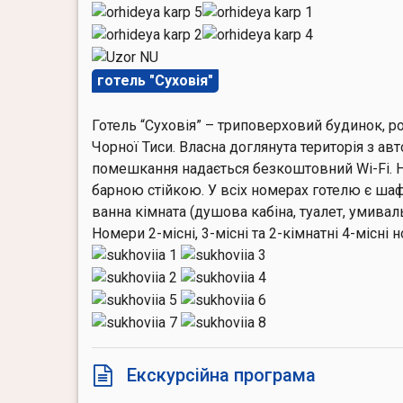
готель "Суховія"
Готель “Суховія” – триповерховий будинок, р
Чорної Тиси. Власна доглянута територія з ав
помешкання надається безкоштовний Wi-Fi. На
барною стійкою. У всіх номерах готелю є шаф
ванна кімната (душова кабіна, туалет, умивал
Номери 2-місні, 3-місні та 2-кімнатні 4-місні
Екскурсійна програма