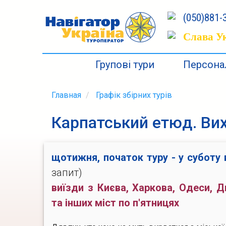
(050)881-3
Слава Ук
Групові тури
Персонал
Главная
Графік збірних турів
Карпатський етюд. Вих
щотижня, початок туру - у суботу
запит)
виїзди з Києва, Харкова, Одеси, Д
та інших міст по п'ятницях