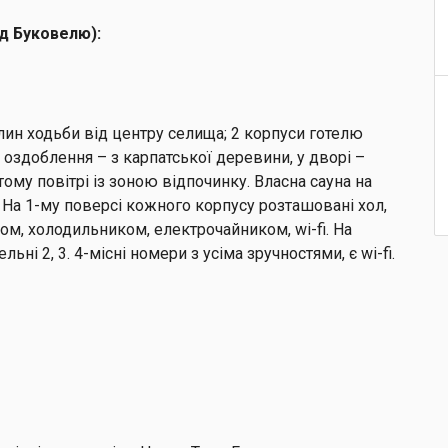
від Буковелю):
лин ходьби від центру селища; 2 корпуси готелю
 оздоблення – з карпатської деревини, у дворі –
ому повітрі із зоною відпочинку. Власна сауна на
 На 1-му поверсі кожного корпусу розташовані хол,
ом, холодильником, електрочайником, wi-fi. На
і 2, 3. 4-місні номери з усіма зручностями, є wi-fi.