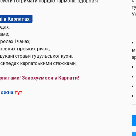
 суєти і отримати порцію гармонії, здоров'я,
т
У
і в Карпатах:
рдах;
ами;
елах і чанах;
тських гірських річок;
м
шукані страви гуцульської кухні;
з
лосипедах карпатськими стежками;
рпатами! Закохуємося в Карпати!
 можна
тут