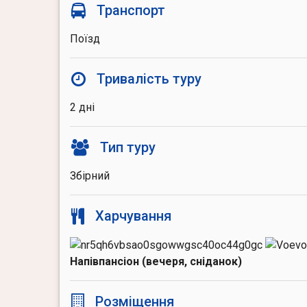
Транспорт
Поїзд
Тривалість туру
2 дні
Тип туру
Збірний
Харчування
Напівпансіон (вечеря, сніданок)
Розміщення