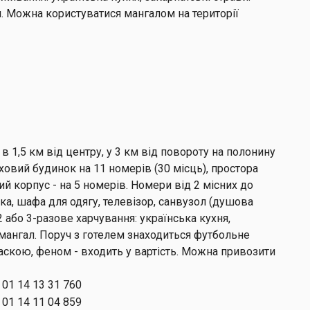
м. Можна користуватися мангалом на території
в 1,5 км від центру, у 3 км від повороту на полонину
ховий будинок на 11 номерів (30 місць), простора
ий корпус - на 5 номерів. Номери від 2 місних до
ка, шафа для одягу, телевізор, санвузол (душова
2 або 3-разове харчування: українська кухня,
а мангал. Поруч з готелем знаходиться футбольне
праскою, феном - входить у вартість. Можна привозити