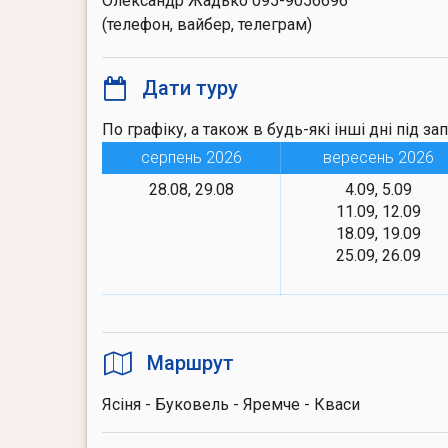
Олександр Жадько 095-9056696
(телефон, вайбер, телеграм)
Дати туру
По графіку, а також в будь-які інші дні під за
серпень 2026
вересень 2026
28.08, 29.08
4.09, 5.09
11.09, 12.09
18.09, 19.09
25.09, 26.09
Маршрут
Ясіня - Буковель - Яремче - Кваси