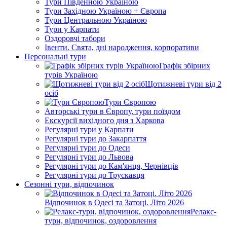
Тури Південною Україною
Тури Західною Україною + Європа
Тури Центральною Україною
Тури у Карпати
Оздоровчі табори
Івенти. Свята, дні народження, корпоративи
Персональні тури
Графік збірних
турів Україною
Щотижневі тури від 2
осіб
Тури Європою
Авторські тури в Європу, тури поїздом
Екскурсії вихідного дня з Харкова
Регулярні тури у Карпати
Регулярні тури до Закарпаття
Регулярні тури до Одеси
Регулярні тури до Львова
Регулярні тури до Кам'янця, Чернівців
Регулярні тури до Трускавця
Сезонні тури, відпочинок
Відпочинок в Одесі та Затоці. Літо 2026
Релакс-
тури, відпочинок, оздоровлення