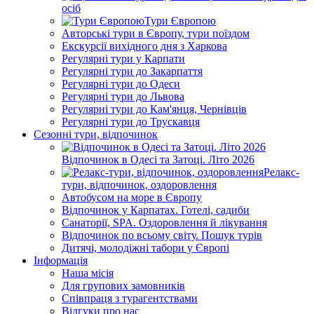
осіб
Тури Європою
Авторські тури в Європу, тури поїздом
Екскурсії вихідного дня з Харкова
Регулярні тури у Карпати
Регулярні тури до Закарпаття
Регулярні тури до Одеси
Регулярні тури до Львова
Регулярні тури до Кам'янця, Чернівців
Регулярні тури до Трускавця
Сезонні тури, відпочинок
Відпочинок в Одесі та Затоці. Літо 2026
Релакс-
тури, відпочинок, оздоровлення
Автобусом на море в Європу
Відпочинок у Карпатах. Готелі, садиби
Санаторії, SPA. Оздоровлення й лікування
Відпочинок по всьому світу. Пошук турів
Дитячі, молодіжні табори у Європі
Інформація
Наша місія
Для групових замовників
Співпраця з турагентствами
Відгуки про нас