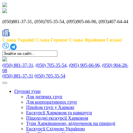
(050)881-37-31, (050)705-35-54, (095)905-66-96, (093)407-64-44
Слава Україні! Слава Героям! Слава Збройним Силам!
(050) 881-37-31,
(050) 705-35-54,
(095) 905-66-96,
(050) 904-28-
08
(050) 881-37-31
(050) 705-35-54
Групові тури
Для дитячих груп
Для корпоративних груп
Прийом груп у Харкові
Екскурсії Харковом та навкруги
Пішоходні екскурсії Харковом
Тури Харківщиною, відпочинок на природі
Екскурсії Східною Україною