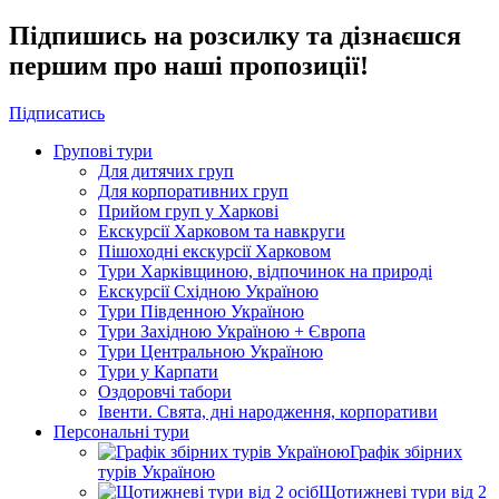
Підпишись на розсилку та дізнаєшся
першим про наші пропозиції!
Підписатись
Групові тури
Для дитячих груп
Для корпоративних груп
Прийом груп у Харкові
Екскурсії Харковом та навкруги
Пішоходні екскурсії Харковом
Тури Харківщиною, відпочинок на природі
Екскурсії Східною Україною
Тури Південною Україною
Тури Західною Україною + Європа
Тури Центральною Україною
Тури у Карпати
Оздоровчі табори
Івенти. Свята, дні народження, корпоративи
Персональні тури
Графік збірних
турів Україною
Щотижневі тури від 2