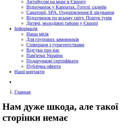
Автобусом на море в Європу
Відпочинок у Карпатах. Готелі, садиби
Санаторії, SPA. Оздоровлення й лікування
Відпочинок по всьому світу. Пошук турів
Дитячі, молодіжні табори у Європі
Інформація
Наша місія
Для групових замовників
Співпраця з турагентствами
Відгуки про нас
Пам'ятки України
Подарункові сертифікати
Публічна оферта
Наші контакти
Главная
Нам дуже шкода, але такої
сторінки немає