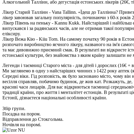
Алкогольний Таллінн, або дегустація естонських лікерів
(26€, 
Лікер Старий Таллінн - Vana Tallinn. «Їдеш до Таллінна? Приве
лікер завоював загальну популярність, починаючи з 60-х років 20
Лікер Півень на пеньку - Kannu Kukk. Найстаріший і найбільш ел
випускався і за радянських часів, але не отримав такої популя
еліксиру.
Лікер Вежа Кію - Kiiu Torn. На самому початку 90 років в Есто
розпочато виробництво яєчного лікеру, названого на ім'я самог
та має дивовижно приємний смак. В результаті ви відкриєте іст
естонської культури, без знайомства з яким країну залишати не
Легенди і таємниці Старого міста - для дітей і дорослих
(
16€ + 
Ми заглянемо в одну з найстаріших чинних з 1422 року аптек (я
Середні віки. Гід розповість, як було засновано місто, чому він
весілля справляв, побачимо будинок, де жив кат. Розкажуть, де,
красиві часи лицарів. Для вас відкриються таємниці середньовіч
традиції країни, про життя і менталітет естонців. В результаті 
Естонії, дізнаєтеся національні особливості країни.
Збір групи.
Посадка на пором.
Відправлення до Стокгольма.
Ночівля на поромі.