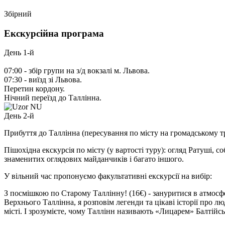
Збірний
Екскурсійна програма
День 1-й
07:00 - збір групи на з/д вокзалі м. Львова.
07:30 - виїзд зі Львова.
Перетин кордону.
Нічний переїзд до Таллінна.
День 2-й
Прибуття до Таллінна (пересування по місту на громадському т
Пішохідна екскурсія по місту (у вартості туру)
: огляд Ратуші, 
знаменитих оглядових майданчиків і багато іншого.
У вільний час пропонуємо факультативні екскурсії на вибір:
З посмішкою по Старому Таллінну!
(16€)
- зануритися в атмосф
Верхнього Таллінна, я розповім легенди та цікаві історії про л
місті. І зрозумієте, чому Таллінн називають «Лицарем» Балтійс