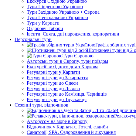
Екскурсії Східною Україною
Тури Південною Україною
Тури Західною Україною + Європа
Тури Центральною Україною
Тури у Карпати
Оздоровчі табори
Івенти. Свята, дні народження, корпоративи
Персональні тури
Графік збірних тур
Щотижневі тури від 2 о
Тури Європою
Авторські тури в Європу, тури поїздом
Екскурсії вихідного дня з Харкова
Регулярні тури у Карпати
Регулярні тури до Закарпаття
Регулярні тури до Одеси
Регулярні тури до Львова
Регулярні тури до Кам'янця, Чернівців
Регулярні тури до Трускавця
Сезонні тури, відпочинок
Відпочино
Релакс-ту
Автобусом на море в Європу
Відпочинок у Карпатах. Готелі, садиби
Санаторії, SPA. Оздоровлення й лікування