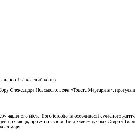
ранспорті за власний кошт).
собору Олександра Невського, вежа «Товста Маргарита», прогулян
еру чарівного міста, його історію та особливості сучасного жит
юдей цих місць, про життя міста. Ви дізнаєтеся, чому Старий Тал
ького моря.