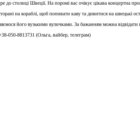
 до столиці Швеції. На поромі вас очікує цікава концертна прог
сторані на кораблі, щоб попивати каву та дивитися на швецькі о
ляємося його вузькими вуличками. За бажанням можна відвідати 
38-050-8813731 (Ольга, вайбер, телеграм)