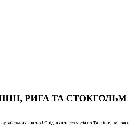
ІНН, РИГА ТА СТОКГОЛЬМ
фортабельних каютах! Сніданки та ескурсія по Таллінну включені 