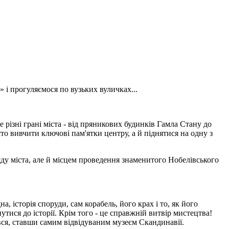
 і прогуляємося по вузьких вуличках...
е різні грані міста - від пряникових будинків Гамла Стану до
о вивчити ключові пам'ятки центру, а й піднятися на одну з
ряду міста, але й місцем проведення знаменитого Нобелівського
а, історія споруди, сам корабель, його крах і то, як його
утися до історії. Крім того - це справжній витвір мистецтва!
ся, ставши самим відвідуваним музеєм Скандинавії.