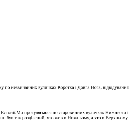
ку по незвичайних вуличках Коротка і Довга Нога, відвідування
тя Естонії.Ми прогуляємося по старовинних вуличках Нижнього і
лінн був так розділений, хто жив в Нижньому, а хто в Верхньому