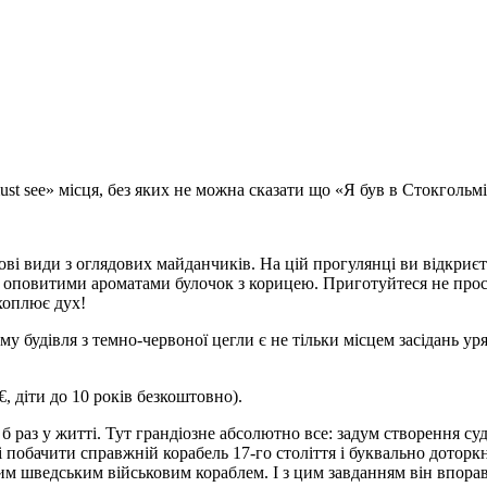
st see» місця, без яких не можна сказати що «Я був в Стокгольмі»
дові види з оглядових майданчиків. На цій прогулянці ви відкриєт
 оповитими ароматами булочок з корицею. Приготуйтеся не прост
хоплює дух!
му будівля з темно-червоної цегли є не тільки місцем засідань у
€, діти до 10 років безкоштовно).
б раз у житті. Тут грандіозне абсолютно все: задум створення судн
і побачити справжній корабель 17-го століття і буквально доторкн
м шведським військовим кораблем. І з цим завданням він впорав