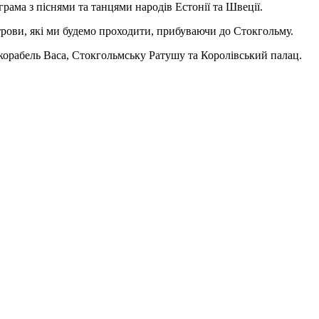
рама з піснями та танцями народів Естонії та Швеції.
строви, які ми будемо проходити, прибуваючи до Стокгольму.
корабель Васа, Стокгольмську Ратушу та Королівський палац.