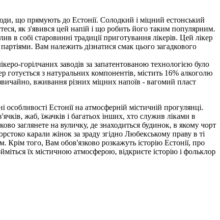
люди, що прямують до Естонії. Солодкий і міцний естонський
єтеся, як з'явився цей напій і що робить його таким популярним.
лив в собі старовинні традиції приготування лікерів. Цей лікер
и партіями. Вам належить дізнатися смак цього загадкового
лікеро-горілчаних заводів за запатентованою технологією було
кер готується з натуральних компонентів, містить 16% алкоголю
, звичайно, вживання різних міцних напоїв - вагомий пласт
ьні особливості Естонії на атмосферній містичній прогулянці.
ячків, жаб, їжачків і багатьох інших, хто служив ліками в
зково заглянете на вуличку, де знаходиться будинок, в якому чорт
жорстоко карали жінок за зраду згідно Любекському праву в ті
м. Крім того, Вам обов'язково розкажуть історію Естонії, про
пройміться їх містичною атмосферою, відкриєте історію і фольклор