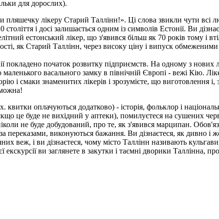
тільки для дорослих).
зи пляшечку лікеру Старий Таллінн!». Ці слова звикли чути всі 
 століття і досі залишається одним із символів Естонії. Ви дізна
ітний естонський лікер, що з'явився більш як 70 років тому і вті
рності, як Старий Таллінн, через високу ціну і випуск обмеженим
нії покладено початок розвитку підприємств. На одному з нових 
о маленького васального замку в північній Європі - вежі Кію. Лі
орію і смаки знаменитих лікерів і зрозумієте, що виготовлення і
 можна!
вх. квитки оплачуються додатково)
- історія, фольклор і націонал
кщо це буде не вихідний у аптеки), помилуєтеся на сушених черв'
 ніколи не буде добудований, про те, як з'явився марципан. Обов'я
 за переказами, виконуються бажання. Ви дізнаєтеся, як дивно і 
них веж, і ви дізнаєтеся, чому місто Таллінн називають кульгави
цієї екскурсії ви заглянете в закутки і таємні дворики Таллінна, 