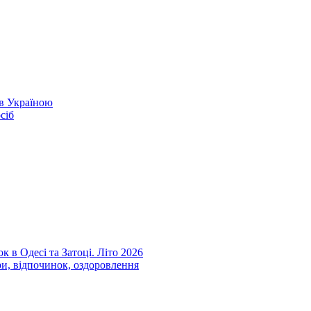
ів Україною
сіб
к в Одесі та Затоці. Літо 2026
ри, відпочинок, оздоровлення