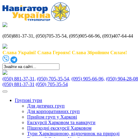
(050)881-37-31, (050)705-35-54, (095)905-66-96, (093)407-64-44
Слава Україні! Слава Героям! Слава Збройним Силам!
(050) 881-37-31,
(050) 705-35-54,
(095) 905-66-96,
(050) 904-28-08
(050) 881-37-31
(050) 705-35-54
Групові тури
Для дитячих груп
Для корпоративних груп
Прийом груп у Харкові
Екскурсії Харковом та навкруги
Пішоходні екскурсії Харковом
Тури Харківщиною, відпочинок на природі