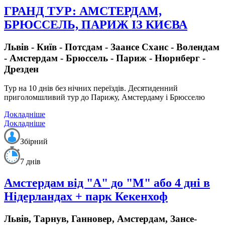
ГРАНД ТУР: АМСТЕРДАМ,
БРЮССЕЛЬ, ПАРИЖ ІЗ КИЄВА
Львів - Київ - Потсдам - Заансе Сханс - Волендам
- Амстердам - Брюссель - Париж - Нюрнберг -
Дрезден
Тур на 10 днів без нічних переїздів.
Десятиденний
приголомшливий тур до Парижу, Амстердаму і Брюсселю
Докладніше
Докладніше
Збірний
7 днів
Амстердам від "А" до "М" або 4 дні в
Нідерландах + парк Кекенхоф
Львів, Тарнув, Ганновер, Амстердам, Зансе-