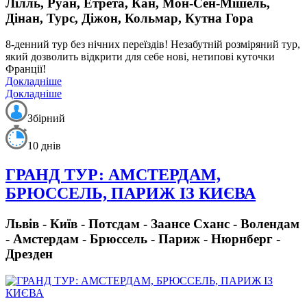
Лілль, Руан, Етрета, Кан, Мон-Cен-Мішель,
Дінан, Турс, Діжон, Кольмар, Кутна Гора
8-денний тур без нічних переїздів!
Незабутній розміряний тур,
який дозволить відкрити для себе нові, нетипові куточки
Франції!
Докладніше
Докладніше
Збірний
10 днів
ГРАНД ТУР: АМСТЕРДАМ,
БРЮССЕЛЬ, ПАРИЖ ІЗ КИЄВА
Львів - Київ - Потсдам - Заансе Сханс - Волендам
- Амстердам - Брюссель - Париж - Нюрнберг -
Дрезден