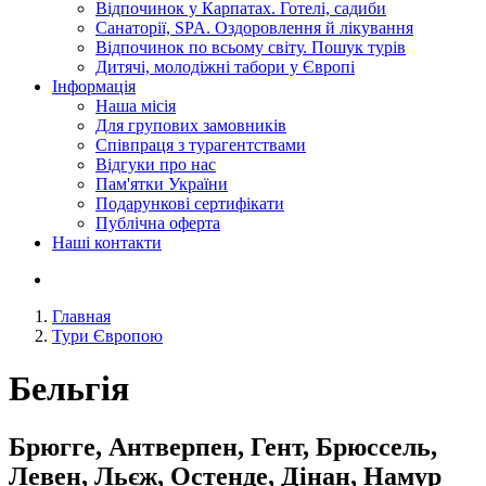
Відпочинок у Карпатах. Готелі, садиби
Санаторії, SPA. Оздоровлення й лікування
Відпочинок по всьому світу. Пошук турів
Дитячі, молодіжні табори у Європі
Інформація
Наша місія
Для групових замовників
Співпраця з турагентствами
Відгуки про нас
Пам'ятки України
Подарункові сертифікати
Публічна оферта
Наші контакти
Главная
Тури Європою
Бельгія
Брюгге, Антверпен, Гент, Брюссель,
Левен, Льєж, Остенде, Дінан, Намур