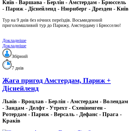
Київ - Варшава - Берлін - Амстердам - Брюссель
- Париж - Діснейленд - Нюрнберг - Дрезден - Київ
Тур на 9 днів без нічних переїздів.
Восьмиденний
приголомшливий тур до Парижу, Амстердаму і Брюсселю!
Докладніше
Докладніше
Збірний
7 днів
Жага пригод Амстердам, Париж +
Діснейленд
Львів - Вроцлав - Берлін - Амстердам - Волендам
- Зандам - Делфт - Утрехт - Схевіненген -
Ротердам - Париж - Версаль - Дефанс - Прага -
Краків