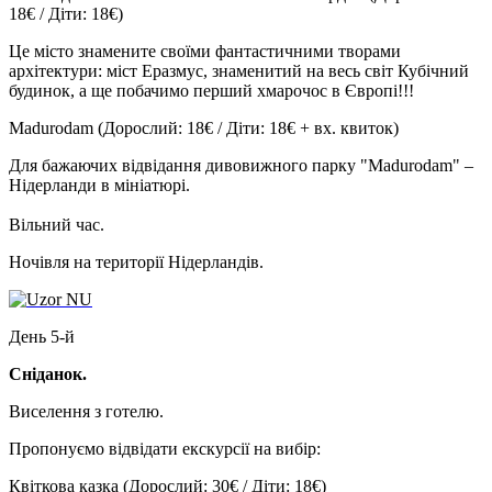
18€ / Діти: 18€)
Це місто знамените своїми фантастичними творами
архітектури: міст Еразмус, знаменитий на весь світ Кубічний
будинок, а ще побачимо перший хмарочос в Європі!!!
Madurodam
(Дорослий: 18€ / Діти: 18€ + вх. квиток)
Для бажаючих відвідання дивовижного парку
"Madurodam"
–
Нідерланди в мініатюрі.
Вільний час.
Ночівля на території Нідерландів.
День 5-й
Сніданок.
Виселення з готелю.
Пропонуємо відвідати екскурсії на вибір:
Квіткова казка
(Дорослий: 30€ / Діти: 18€)