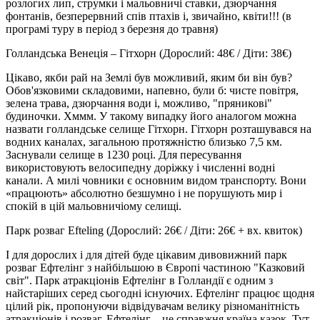
розлогих лип, струмки і мальовничі ставки, дзюрчання
фонтанів, безперервний спів птахів і, звичайно, квіти!!! (в
програмі туру в період з березня до травня)
Голландська Венеція – Гітхорн
(Дорослий: 48€ / Діти: 38€)
Цікаво, якби рай на Землі був можливий, яким би він був?
Обов'язковими складовими, напевно, були б: чисте повітря,
зелена трава, дзюрчання води і, можливо, "пряникові"
будиночки. Хммм. У такому випадку його аналогом можна
назвати голландське селище
Гітхорн.
Гітхорн розташувався на
водних каналах, загальною протяжністю близько 7,5 км.
Заснували селище в 1230 році. Для пересування
використовують велосипедну доріжку і численні водні
канали. А милі човники є основним видом транспорту. Вони
«працюють» абсолютно безшумно і не порушують мир і
спокій в цій мальовничіому селищі.
Парк розваг Efteling
(Дорослий: 26€ / Діти: 26€ + вх. квиток)
І для дорослих і для дітей буде цікавим дивовижний парк
розваг Ефтелінг з найбільшою в Європі частиною "Казковий
світ". Парк атракціонів Ефтелінг в Голландії є одним з
найстаріших серед сьогодні існуючих. Ефтелінг працює щодня
цілий рік, пропонуючи відвідувачам велику різноманітність
атракціонів і розваг. Ефтелінг – це справжня країна казок. Тут