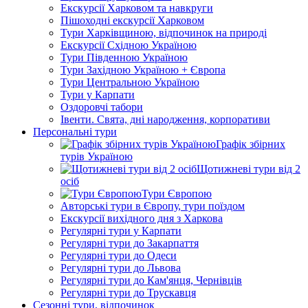
Екскурсії Харковом та навкруги
Пішоходні екскурсії Харковом
Тури Харківщиною, відпочинок на природі
Екскурсії Східною Україною
Тури Південною Україною
Тури Західною Україною + Європа
Тури Центральною Україною
Тури у Карпати
Оздоровчі табори
Івенти. Свята, дні народження, корпоративи
Персональні тури
Графік збірних
турів Україною
Щотижневі тури від 2
осіб
Тури Європою
Авторські тури в Європу, тури поїздом
Екскурсії вихідного дня з Харкова
Регулярні тури у Карпати
Регулярні тури до Закарпаття
Регулярні тури до Одеси
Регулярні тури до Львова
Регулярні тури до Кам'янця, Чернівців
Регулярні тури до Трускавця
Сезонні тури, відпочинок