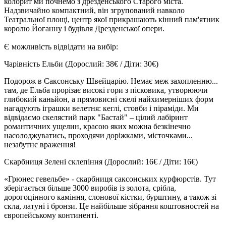
колорит ми почнемо з дрезденського Старого міста.
Надзвичайно компактний, він згрупований навколо
Театральної площі, центр якої прикрашають кінний пам'ятник
королю Йоганну і будівля Дрезденської опери.
Є можливість відвідати на вибір:
Чарівність Ельби
(Дорослий: 38€ / Діти: 30€)
Подорож в Саксонську Швейцарію. Немає меж захопленню...
там, де Ельба прорізає високі гори з пісковика, утворюючи
глибокий каньйон, а прямовисні скелі найхимерніших форм
нагадують іграшки велетня: кеглі, стовби і піраміди. Ми
відвідаємо скелястий парк "Бастай" – цілий лабіринт
романтичних ущелин, красою яких можна безкінечно
насолоджуватись, проходячи доріжками, місточками...
незабутнє враження!
Скарбниця Зелені склепіння
(Дорослий: 16€ / Діти: 16€)
«Грюнес гевельбе» - скарбниця саксонських курфюрстів. Тут
зберігається більше 3000 виробів із золота, срібла,
дорогоцінного каміння, слонової кістки, бурштину, а також зі
скла, латуні і бронзи. Це найбільше зібрання коштовностей на
європейському континенті.