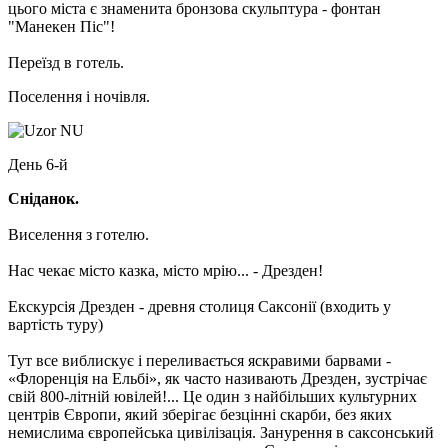
цього міста є знаменита бронзова скульптура - фонтан
"Манекен Піс"!
Переїзд в готель.
Поселення і ночівля.
День 6-й
Сніданок.
Виселення з готелю.
Нас чекає місто казка, місто мрію... - Дрезден!
Екскурсія Дрезден - древня столиця Саксонії
(входить у
вартість туру)
Тут все виблискує і переливається яскравими барвами -
«Флоренція на Ельбі», як часто називають Дрезден, зустрічає
свій 800-літній ювілей!... Це один з найбільших культурних
центрів Європи, який зберігає безцінні скарби, без яких
немислима європейська цивілізація. Занурення в саксонський