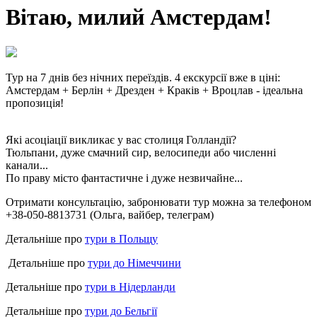
Вітаю, милий Амстердам!
Тур на 7 днів без нічних переїздів.
4 екскурсії вже в ціні:
Амстердам + Берлін + Дрезден + Краків + Вроцлав - ідеальна
пропозиція!
Які асоціації викликає у вас столиця Голландії?
Тюльпани, дуже смачний сир, велосипеди або численні
канали...
По праву місто фантастичне і дуже незвичайне...
Отримати консультацію, забронювати тур можна за телефоном
+38-050-8813731 (Ольга, вайбер, телеграм)
Детальніше про
тури в Польщу
Детальніше про
тури до Німеччини
Детальніше про
тури в Нідерланди
Детальніше про
тури до Бельгії