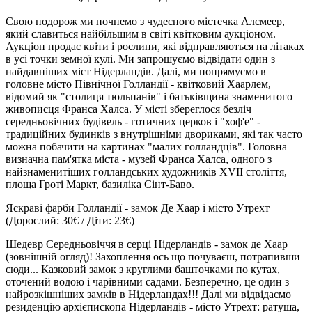
Свою подорож ми почнемо з чудесного містечка Алсмеер,
який славиться найбільшим в світі квітковим аукціоном.
Аукціон продає квіти і рослини, які відправляються на літаках
в усі точки земної кулі. Ми запрошуємо відвідати один з
найдавніших міст Нідерландів. Далі, ми попрямуємо в
головне місто Північної Голландії - квітковий Хаарлем,
відомий як "столиця тюльпанів" і батьківщина знаменитого
живописця Франса Халса. У місті збереглося безліч
середньовічних будівель - готичних церков і "хоф'е" -
традиційних будинків з внутрішніми двориками, які так часто
можна побачити на картинах "малих голландців". Головна
визначна пам'ятка міста - музей Франса Халса, одного з
найзнаменитіших голландських художників XVII століття,
площа Гроті Маркт, базиліка Сінт-Баво.
Яскраві фарби Голландії - замок Де Хаар і місто Утрехт
(Дорослий: 30€ / Діти: 23€)
Шедевр Середньовіччя в серці Нідерландів - замок де Хаар
(зовнішній огляд)! Захоплення ось що почуваєш, потрапивши
сюди... Казковий замок з круглими башточками по кутах,
оточений водою і чарівними садами. Безперечно, це один з
найрозкішніших замків в Нідерландах!!! Далі ми відвідаємо
резиденцію архієпископа Нідерландів - місто Утрехт: ратуша,