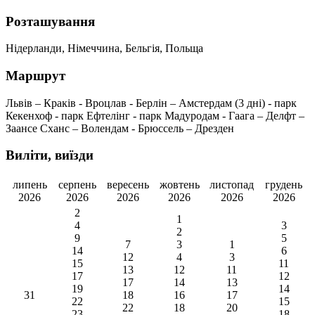
Розташування
Нідерланди, Німеччина, Бельгія, Польща
Маршрут
Львів – Краків - Вроцлав - Берлін – Амстердам (3 дні) - парк
Кекенхоф - парк Ефтелінг - парк Мадуродам - Гаага – Делфт –
Заансе Сханс – Волендам - Брюссель – Дрезден
Виліти, виїзди
липень
серпень
вересень
жовтень
листопад
грудень
2026
2026
2026
2026
2026
2026
2
1
4
3
2
9
5
7
3
1
14
6
12
4
3
15
11
13
12
11
17
12
17
14
13
19
14
31
18
16
17
22
15
22
18
20
23
18