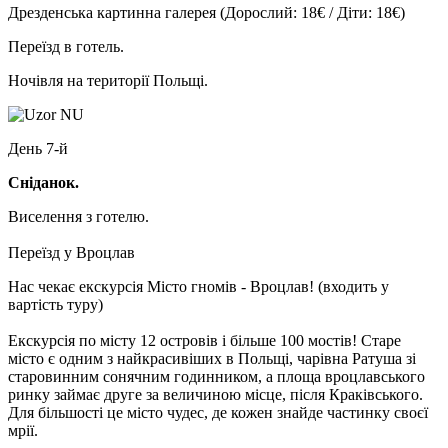
Дрезденська картинна галерея
(Дорослий: 18€ / Діти: 18€)
Переїзд в готель.
Ночівля на території Польщі.
День 7-й
Сніданок.
Виселення з готелю.
Переїзд у Вроцлав
Нас чекає екскурсія Місто гномів - Вроцлав!
(входить у
вартість туру)
Екскурсія по місту 12 островів і більше 100 мостів! Старе
місто є одним з найкрасивіших в Польщі, чарівна Ратуша зі
старовинним сонячним годинником, а площа вроцлавського
ринку займає друге за величиною місце, після Краківського.
Для більшості це місто чудес, де кожен знайде частинку своєї
мрії.