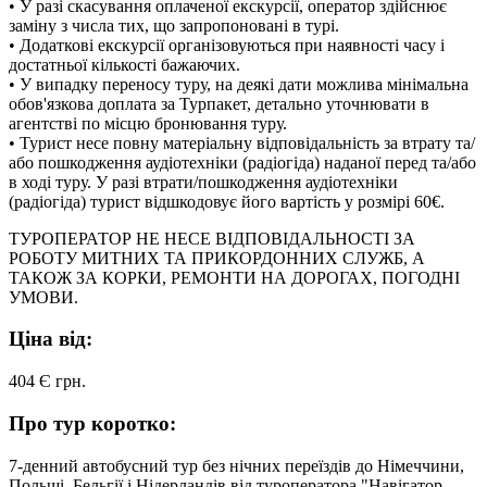
• У разі скасування оплаченої екскурсії, оператор здійснює
заміну з числа тих, що запропоновані в турі.
• Додаткові екскурсії організовуються при наявності часу і
достатньої кількості бажаючих.
• У випадку переносу туру, на деякі дати можлива мінімальна
обов'язкова доплата за Турпакет, детально уточнювати в
агентстві по місцю бронювання туру.
• Турист несе повну матеріальну відповідальність за втрату та/
або пошкодження аудіотехніки (радіогіда) наданої перед та/або
в ході туру. У разі втрати/пошкодження аудіотехніки
(радіогіда) турист відшкодовує його вартість у розмірі 60€.
ТУРОПЕРАТОР НЕ НЕСЕ ВІДПОВІДАЛЬНОСТІ ЗА
РОБОТУ МИТНИХ ТА ПРИКОРДОННИХ СЛУЖБ, А
ТАКОЖ ЗА КОРКИ, РЕМОНТИ НА ДОРОГАХ, ПОГОДНІ
УМОВИ.
Ціна від:
404 Є
грн.
Про тур коротко:
7-денний автобусний тур без нічних переїздів до Німеччини,
Польщі, Бельгії і Нідерландів від туроператора "Навігатор