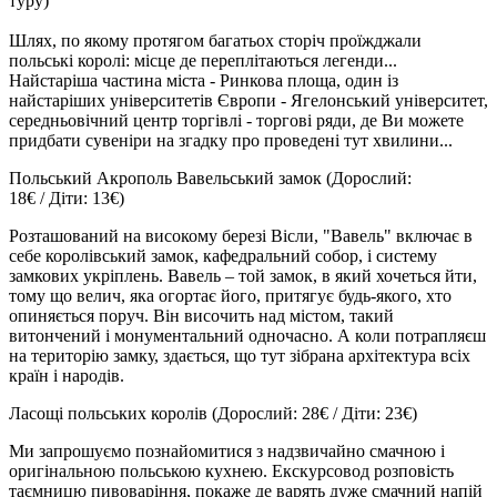
туру)
Шлях, по якому протягом багатьох сторіч проїжджали
польські королі: місце де переплітаються легенди...
Найстаріша частина міста - Ринкова площа, один із
найстаріших університетів Європи - Ягелонський університет,
середньовічний центр торгівлі - торгові ряди, де Ви можете
придбати сувеніри на згадку про проведені тут хвилини...
Польський Акрополь Вавельський замок
(Дорослий:
18€ / Діти: 13€)
Розташований на високому березі Вісли, "Вавель" включає в
себе королівський замок, кафедральний собор, і систему
замкових укріплень. Вавель – той замок, в який хочеться йти,
тому що велич, яка огортає його, притягує будь-якого, хто
опиняється поруч. Він височить над містом, такий
витончений і монументальний одночасно. А коли потрапляєш
на територію замку, здається, що тут зібрана архітектура всіх
країн і народів.
Ласощі польських королів
(Дорослий: 28€ / Діти: 23€)
Ми запрошуємо познайомитися з надзвичайно смачною і
оригінальною польською кухнею. Екскурсовод розповість
таємницю пивоваріння, покаже де варять дуже смачний напій