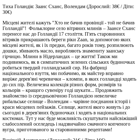
Тиха Голандія: Заанс Сханс, Волендам
(Дорослий: 38€ / Діти:
30€)
Місцеві жителі кажуть "Хто не бачив провінції - той не бачив
Голландії"! Фольклорне село вітряних млинів – Заансе Сханс
перенесе нас до Голландії 17 століття. П'ять старовинних
вітряків прикрашають береги ріки Zaan, за допомогою яких
місцеві жителі, як і їх предки, багато років тому, розпилюють
дошки, збивають масло, виробляють знамениту заанську
гірчицю. Млини в Нідерландах – це життя! Також ми
подивимось, як в симпатичних зелених сільських будиночках
робиться твердий голландський сир. На фабриці
національного взуття, ми побачимо, як майстер вправно
виріже дерев'яні черевички – кломпи, в яких голландці ходять
до cих пір. Величезна колекція різних форм, розмірів та
кольорів – кращого сувеніру годі шукати... Продовжить
знайомство із середньовічною Голландією невеличке
рибальське селище - Волендам – чарівне поєднання історії і
краси місцевих пейзажів. Селище, жителі якого живуть і до
сьогодні в дерев'яних будиночках і ходять в національних
костюмах. Тут у нас буде можливість скуштувати найсвіжіший
слабосолений оселедець і надзвичайно смачного копченого
вугра, приготованого за старовинними рецептами!