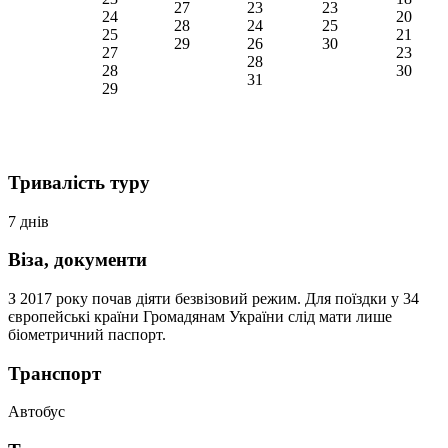
27
23
23
24
20
28
24
25
25
21
29
26
30
27
23
28
28
30
31
29
Тривалість туру
7 днів
Віза, документи
З 2017 року почав діяти безвізовий режим. Для поїздки у 34
європейські країни Громадянам України слід мати лише
біометричний паспорт.
Транспорт
Автобус