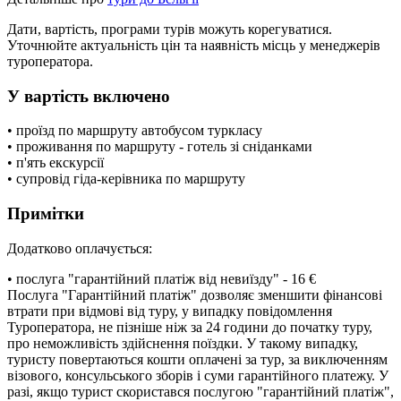
Дати, вартість, програми турів можуть корегуватися.
Уточнюйте актуальність цін та наявність місць у менеджерів
туроператора.
У вартість включено
• проїзд по маршруту автобусом туркласу
• проживання по маршруту - готель зі сніданками
• п'ять екскурсії
• супровід гіда-керівника по маршруту
Примітки
Додатково оплачується:
• послуга "гарантійний платіж від невиїзду" - 16 €
Послуга "Гарантійний платіж" дозволяє зменшити фінансові
втрати при відмові від туру, у випадку повідомлення
Туроператора, не пізніше ніж за 24 години до початку туру,
про неможливість здійснення поїздки. У такому випадку,
туристу повертаються кошти оплачені за тур, за виключенням
візового, консульського зборів і суми гарантійного платежу. У
разі, якщо турист скористався послугою "гарантійний платіж",