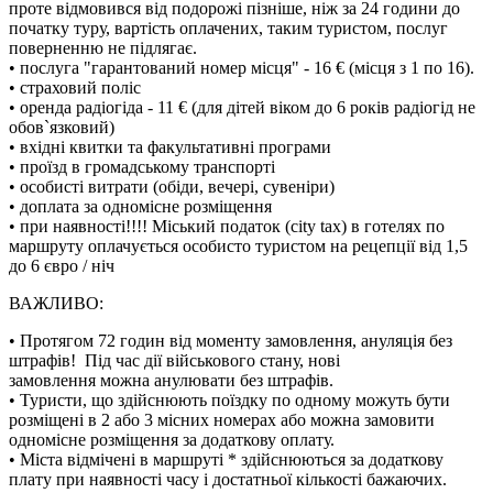
проте відмовився від подорожі пізніше, ніж за 24 години до
початку туру, вартість оплачених, таким туристом, послуг
поверненню не підлягає.
• послуга "гарантований номер місця" - 16 € (місця з 1 по 16).
• страховий поліс
• оренда радіогіда - 11 € (для дітей віком до 6 років радіогід не
обов`язковий)
• вхідні квитки та факультативні програми
• проїзд в громадському транспорті
• особисті витрати (обіди, вечері, сувеніри)
• доплата за одномісне розміщення
• при наявності!!!! Міський податок (city tax) в готелях по
маршруту оплачується особисто туристом на рецепції від 1,5
до 6 євро / ніч
ВАЖЛИВО:
• Протягом 72 годин від моменту замовлення, ануляція без
штрафів! Під час дії військового стану,
нові
замовлення
можна анулювати без штрафів.
• Туристи, що здійснюють поїздку по одному можуть бути
розміщені в 2 або 3 місних номерах або можна замовити
одномісне розміщення за додаткову оплату.
• Міста відмічені в маршруті * здійснюються за додаткову
плату при наявності часу і достатньої кількості бажаючих.