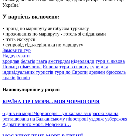
Україна"
У вартість включено:
• проїзд по маршруту автобусом туркласу
• проживання по маршруту - готель зі сніданками
• п'ять екскурсії
• супровід гіда-керівника по маршруту
Замовити тур
Надрукувати
вроцлав
бельгія
гаага
амстердам
нідерланди
тури зі львова
Польща
німеччина
Європа
тури в європу
тури для
індивідуальних туристів
тури до Європи
дрезден
брюссель
краків
берлін
Найпопулярніше у розділі
КРАЇНА ГІР І МОРЯ... МОЯ ЧОРНОГОРІЯ
6 днів на морі! Чорногорія – унікальна за красою країна,
розташована на Балканському півострові уздовж узбережжя
Адріатичного моря. Морський…