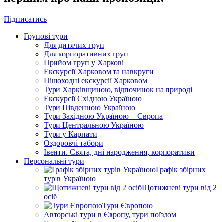
Підписатись
Групові тури
Для дитячих груп
Для корпоративних груп
Прийом груп у Харкові
Екскурсії Харковом та навкруги
Пішоходні екскурсії Харковом
Тури Харківщиною, відпочинок на природі
Екскурсії Східною Україною
Тури Південною Україною
Тури Західною Україною + Європа
Тури Центральною Україною
Тури у Карпати
Оздоровчі табори
Івенти. Свята, дні народження, корпоративи
Персональні тури
Графік збірних
турів Україною
Щотижневі тури від 2
осіб
Тури Європою
Авторські тури в Європу, тури поїздом