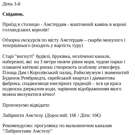
День 3-й
Сніданок.
Приїзд в столицю - Амстердам - коштовний камінь в короні
голландських королів!
Обзорна екскурсія по місту Амстердам – скарби минулого і
теперішнього
(входить у вартість туру)
Cтарі "вигнуті" будівлі, бруківка, незліченні канали,
набережні, які на 3 метри нижче рівня моря, чудові парки і
плаваючі квіткові ринки створюють особливу атмосферу.
Площа Дам і Королівський палац, Райксмузеум і знаменитий
Будинок Рембрандта, єврейський квартал і діамантова
фабрика, спадкоємиця ювелірних традицій – вся ця краса
подвоєна дзеркалом води, чарівним відображенням якого
можна милуватися вічно!
Пропонуємо відвідати:
Лабіринти Амстелу.
(Дорослий: 16€ / Діти: 16€)
Рекомендуємо: прогулянку по мальовничим каналам
"Лабіринтами Амстелу"