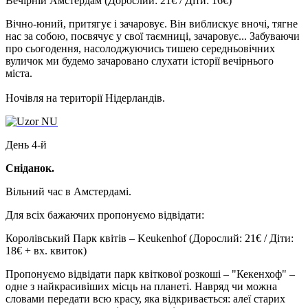
Вечірній Амстердам
(Дорослий: 21€ / Діти: 16€)
Вічно-юний, притягує і зачаровує. Він виблискує вночі, тягне
нас за собою, посвячує у свої таємниці, зачаровує... Забуваючи
про сьогодення, насолоджуючись тишею середньовічних
вуличок ми будемо зачаровано слухати історії вечірнього
міста.
Ночівля на території Нідерландів.
День 4-й
Сніданок.
Вільний час в Амстердамі.
Для всіх бажаючих пропонуємо відвідати:
Королівський Парк квітів – Keukenhof
(Дорослий: 21€ / Діти:
18€ + вх. квиток)
Пропонуємо відвідати парк квіткової розкоші – "Кекенхоф" –
одне з найкрасивіших місць на планеті. Навряд чи можна
словами передати всю красу, яка відкривається: алеї старих