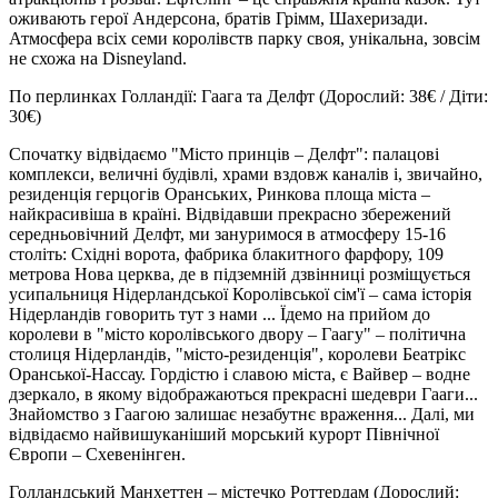
оживають герої Андерсона, братів Грімм, Шахеризади.
Атмосфера всіх семи королівств парку своя, унікальна, зовсім
не схожа на Disneyland.
По перлинках Голландії: Гаага та Делфт
(Дорослий: 38€ / Діти:
30€)
Спочатку відвідаємо "Місто принців – Делфт": палацові
комплекси, величні будівлі, храми вздовж каналів і, звичайно,
резиденція герцогів Оранських, Ринкова площа міста –
найкрасивіша в країні. Відвідавши прекрасно збережений
середньовічний Делфт, ми зануримося в атмосферу 15-16
століть: Східні ворота, фабрика блакитного фарфору, 109
метрова Нова церква, де в підземній дзвінниці розміщується
усипальниця Нідерландської Королівської сім'ї – сама історія
Нідерландів говорить тут з нами ... Їдемо на прийом до
королеви в "місто королівського двору – Гаагу" – політична
столиця Нідерландів, "місто-резиденція", королеви Беатрікс
Оранської-Нассау. Гордістю і славою міста, є Вайвер – водне
дзеркало, в якому відображаються прекрасні шедеври Гааги...
Знайомство з Гаагою залишає незабутнє враження... Далі, ми
відвідаємо найвишуканіший морський курорт Північної
Європи – Схевенінген.
Голландський Манхеттен – містечко Роттердам
(Дорослий: