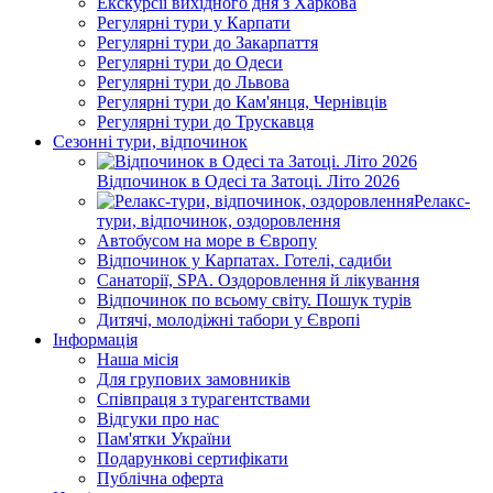
Екскурсії вихідного дня з Харкова
Регулярні тури у Карпати
Регулярні тури до Закарпаття
Регулярні тури до Одеси
Регулярні тури до Львова
Регулярні тури до Кам'янця, Чернівців
Регулярні тури до Трускавця
Сезонні тури, відпочинок
Відпочинок в Одесі та Затоці. Літо 2026
Релакс-
тури, відпочинок, оздоровлення
Автобусом на море в Європу
Відпочинок у Карпатах. Готелі, садиби
Санаторії, SPA. Оздоровлення й лікування
Відпочинок по всьому світу. Пошук турів
Дитячі, молодіжні табори у Європі
Інформація
Наша місія
Для групових замовників
Співпраця з турагентствами
Відгуки про нас
Пам'ятки України
Подарункові сертифікати
Публічна оферта