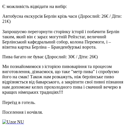
Є можливість відвідати на вибір:
Автобусна екскурсія Берлін крізь часи
(Дорослий: 26€ / Діти:
21€)
Запрошуємо перегорнути сторінку історії і побачити Берлін
таким, який він є зараз: могутній Рейхстаг, величний
Берлінський кафедральний собор, колона Перемоги, і –
візитна картка Берліна – Бранденбурзькі ворота.
Пива багато не буває
(Дорослий: 30€ / Діти: 26€)
Ми познайомимося з історією пивоваріння та процесом
виготовлення, дізнаємося, що таке "метр пива" і спробуємо
його на смак! Також нам розкажуть, ніж берлінське пиво
відрізняється від баварського, а закріпити свої пивні пізнання
нам допоможе келих прохолодного пива і смачний вечерю в
кращих німецьких традиціях!!!
Переїзд в готель.
Поселення і ночівля.