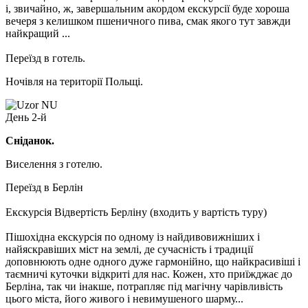
і, звичайно, ж, завершальним акордом екскурсії буде хороша
вечеря з келишком пшеничного пива, смак якого тут завжди
найкращий ...
Переїзд в готель.
Ночівля на території Польщі.
День 2-й
Сніданок.
Виселення з готелю.
Переїзд в Берлін
Екскурсія Відвертість Берліну
(входить у вартість туру)
Пішохідна екскурсія по одному із найдивовижніших і
найяскравіших міст на землі, де сучасність і традиції
доповнюють одне одного дуже гармонійно, що найкрасивіші і
таємничі куточки відкриті для нас. Кожен, хто приїжджає до
Берліна, так чи інакше, потрапляє під магічну чарівливість
цього міста, його живого і невимушеного шарму...