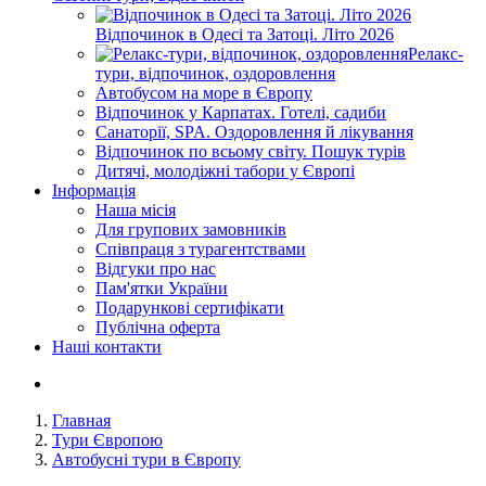
Відпочинок в Одесі та Затоці. Літо 2026
Релакс-
тури, відпочинок, оздоровлення
Автобусом на море в Європу
Відпочинок у Карпатах. Готелі, садиби
Санаторії, SPA. Оздоровлення й лікування
Відпочинок по всьому світу. Пошук турів
Дитячі, молодіжні табори у Європі
Інформація
Наша місія
Для групових замовників
Співпраця з турагентствами
Відгуки про нас
Пам'ятки України
Подарункові сертифікати
Публічна оферта
Наші контакти
Главная
Тури Європою
Автобусні тури в Європу