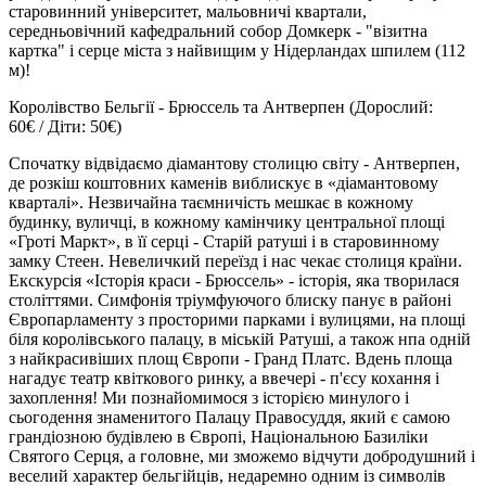
старовинний університет, мальовничі квартали,
середньовічний кафедральний собор Домкерк - "візитна
картка" і серце міста з найвищим у Нідерландах шпилем (112
м)!
Королівство Бельгії - Брюссель та Антверпен
(Дорослий:
60€ / Діти: 50€)
Спочатку відвідаємо діамантову столицю світу -
Антверпен
,
де розкіш коштовних каменів виблискує в «діамантовому
кварталі». Незвичайна таємничість мешкає в кожному
будинку, вуличці, в кожному камінчику центральної площі
«Гроті Маркт», в її серці - Старій ратуші і в старовинному
замку Стеен. Невеличкий переїзд і нас чекає столиця країни.
Екскурсія «Історія краси -
Брюссель
» - історія, яка творилася
століттями. Симфонія тріумфуючого блиску панує в районі
Європарламенту з просторими парками і вулицями, на площі
біля королівського палацу, в міській Ратуші, а також нпа одній
з найкрасивіших площ Європи - Гранд Платс. Вдень площа
нагадує театр квіткового ринку, а ввечері - п'єсу кохання і
захоплення! Ми познайомимося з історією минулого і
сьогодення знаменитого Палацу Правосуддя, який є самою
грандіозною будівлею в Європі, Національною Базиліки
Святого Серця, а головне, ми зможемо відчути добродушний і
веселий характер бельгійців, недаремно одним із символів