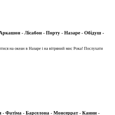
Аркашон - Лісабон - Порту - Назаре - Обідуш -
тися на океан в Назаре і на вітряний мис Рока! Послухати
я - Фатіма - Барселона - Монсеррат - Канни -