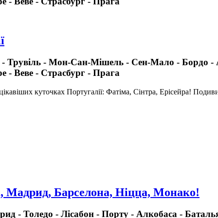
е - Веве - Страсбург - Прага
ї
ь - Трувіль - Мон-Сан-Мішель - Сен-Мало - Бордо - 
е - Веве - Страсбург - Прага
ікавіших куточках Португалії: Фатіма, Сінтра, Ерісейра! Подиви
а, Мадрид, Барселона, Ніцца, Монако!
рид - Толедо - Лісабон - Порту - Алкобаса - Баталь