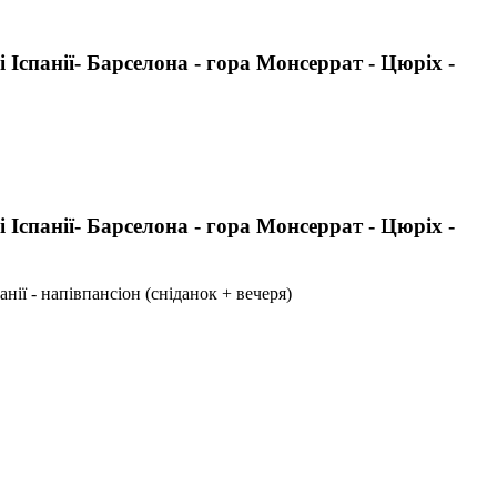
 Іспанії- Барселона - гора Монсеррат - Цюріх -
 Іспанії- Барселона - гора Монсеррат - Цюріх -
нії - напівпансіон (сніданок + вечеря)