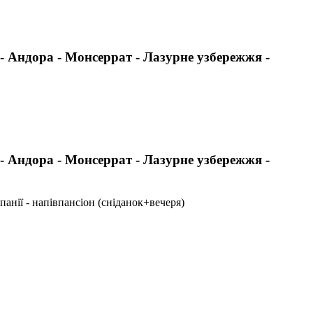
а - Андора - Монсеррат - Лазурне узбережжя -
а - Андора - Монсеррат - Лазурне узбережжя -
панії - напівпансіон (сніданок+вечеря)