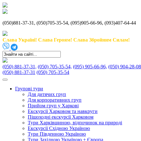
(050)881-37-31, (050)705-35-54, (095)905-66-96, (093)407-64-44
Слава Україні! Слава Героям! Слава Збройним Силам!
(050) 881-37-31,
(050) 705-35-54,
(095) 905-66-96,
(050) 904-28-08
(050) 881-37-31
(050) 705-35-54
Групові тури
Для дитячих груп
Для корпоративних груп
Прийом груп у Харкові
Екскурсії Харковом та навкруги
Пішоходні екскурсії Харковом
Тури Харківщиною, відпочинок на природі
Екскурсії Східною Україною
Тури Південною Україною
Тури Західною Україною + Європа