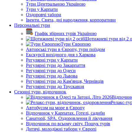
Тури Центральною Україною
Тури у Карпати
Оздоровчі табори
Івенти. Свята, дні народження, корпоративи
Персональні тури
Графік збірних турів Україною
Щотижневі тури від 2 о
Тури Європою
Авторські тури в Європу, тури поїздом
Екскурсії вихідного дня з Харкова
Регулярні тури у Карпати
Регулярні тури до Закарпаття
Регулярні тури до Одеси
Регулярні тури до Львова
Регулярні тури до Кам'янця, Чернівців
Регулярні тури до Трускавця
Сезонні тури, відпочинок
Відпочино
Релакс-ту
Автобусом на море в Європу
Відпочинок у Карпатах. Готелі, садиби
Санаторії, SPA. Оздоровлення й лікування
Відпочинок по всьому світу. Пошук турів
Дитячі, молодіжні табори у Європі