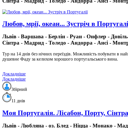
Сінтра - Мадрид - Толедо - Андорра - Ансі - Монтр
Любов, мрії, океан... Зустріч в Португалі
Львів - Варшава - Берлін - Руан - Онфлер - Довіл
Сінтра - Мадрид - Толедо - Андорра - Ансі - Монтр
Тур на 14 днів без нічних переїздів.
Можливість побувати в найц
душевне Фаду за келихом хорошого португальського вина.
Докладніше
Докладніше
Збірний
11 днів
Моя Португалія. Лісабон, Порту, Сінтр
Львів - Любляна - оз. Блед - Ніцца - Монако - Мад