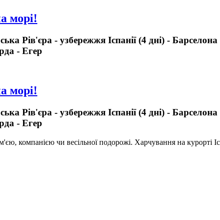
а морі!
ька Рів'єра - узбережжя Іспанії (4 дні) - Барселон
рда - Егер
а морі!
ька Рів'єра - узбережжя Іспанії (4 дні) - Барселон
рда - Егер
м'єю, компанією чи весільної подорожі. Харчування на курорті Іс