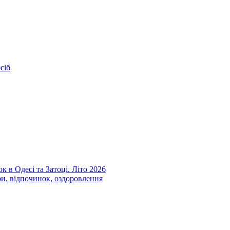
сіб
к в Одесі та Затоці. Літо 2026
ри, відпочинок, оздоровлення