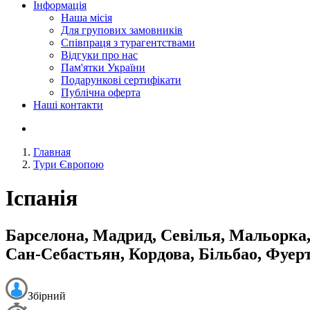
Інформація
Наша місія
Для групових замовників
Співпраця з турагентствами
Відгуки про нас
Пам'ятки України
Подарункові сертифікати
Публічна оферта
Наші контакти
Главная
Тури Європою
Іспанія
Барселона, Мадрид, Севілья, Мальорка, 
Сан-Себастьян, Кордова, Більбао, Фуер
Збірний