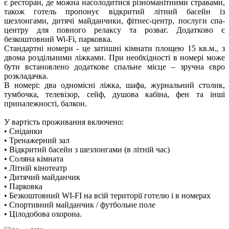
є ресторан, де можна насолодитися різноманітними стравами,
також готель пропонує відкритий літний басейн із
шезлонгами, дитячі майданчики, фітнес-центр, послуги спа-
центру для повного релаксу та розваг. Додатково є
безкоштовний Wi-Fi, парковка.
Стандартні номери - це затишні кімнати площею 15 кв.м., з
двома роздільними ліжками. При необхідності в номері може
бути встановлено додаткове спальне місце – зручна євро
розкладачка.
В номері: два одномісні ліжка, шафа, журнальний столик,
тумбочка, телевізор, сейф, душова кабіна, фен та інші
приналежності, балкон.
У вартість проживання включено:
• Сніданки
• Тренажерний зал
• Відкритий басейн з шезлонгами (в літній час)
• Соляна кімната
• Літній кінотеатр
• Дитячий майданчик
• Парковка
• Безкоштовний WI-FI на всій території готелю і в номерах
• Спортивний майданчик / футбольне поле
• Цілодобова охорона.