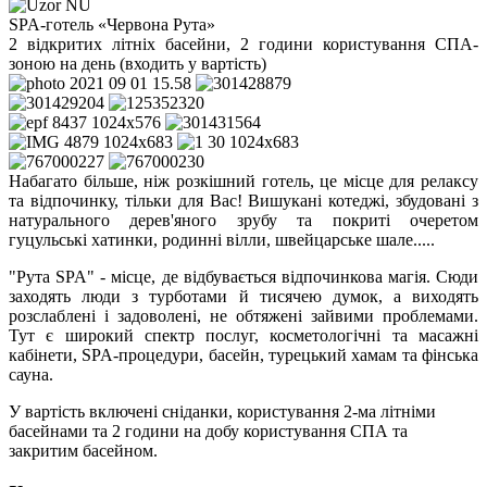
SPA-готель «Червона Рута»
2 відкритих літніх басейни, 2 години користування СПА-
зоною на день (входить у вартість)
Набагато більше, ніж розкішний готель, це місце для релаксу
та відпочинку, тільки для Вас! Вишукані котеджі, збудовані з
натурального дерев'яного зрубу та покриті очеретом
гуцульські хатинки, родинні вілли, швейцарське шале.....
"Рута SPA" - місце, де відбувається відпочинкова магія. Сюди
заходять люди з турботами й тисячею думок, а виходять
розслаблені і задоволені, не обтяжені зайвими проблемами.
Тут є широкий спектр послуг, косметологічні та масажні
кабінети, SPA-процедури, басейн, турецький хамам та фінська
сауна.
У вартість включені сніданки, користування 2-ма літніми
басейнами та 2 години на добу користування СПА та
закритим басейном.