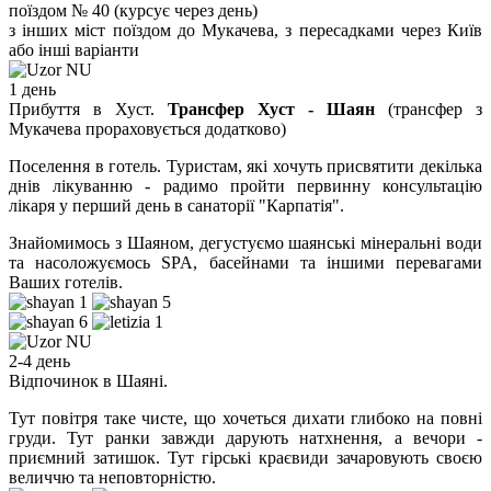
поїздом № 40 (курсує через день)
з інших міст поїздом до Мукачева, з пересадками через Київ
або інші варіанти
1 день
Прибуття в Хуст.
Трансфер Хуст - Шаян
(трансфер з
Мукачева прораховується додатково)
Поселення в готель. Туристам, які хочуть присвятити декілька
днів лікуванню - радимо пройти первинну консультацію
лікаря у перший день в санаторії "Карпатія".
Знайомимось з Шаяном, дегустуємо шаянські мінеральні води
та насоложуємось SPA, басейнами та іншими перевагами
Ваших готелів.
2-4 день
Відпочинок в Шаяні.
Тут повітря таке чисте, що хочеться дихати глибоко на повні
груди. Тут ранки завжди дарують натхнення, а вечори -
приємний затишок. Тут гірські краєвиди зачаровують своєю
величчю та неповторністю.