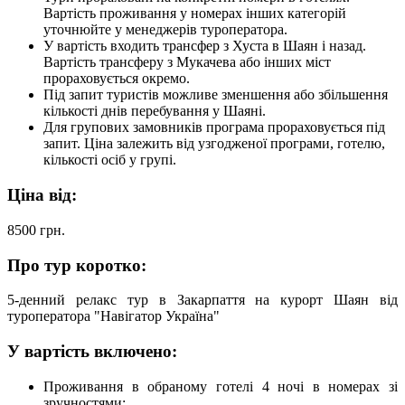
Вартість проживання у номерах інших категорій
уточнюйте у менеджерів туроператора.
У вартість входить трансфер з Хуста в Шаян і назад.
Вартість трансферу з Мукачева або інших міст
прораховується окремо.
Під запит туристів можливе зменшення або збільшення
кількості днів перебування у Шаяні.
Для групових замовників програма прораховується під
запит. Ціна залежить від узгодженої програми, готелю,
кількості осіб у групі.
Ціна від:
8500
грн.
Про тур коротко:
5-денний релакс тур в Закарпаття на курорт Шаян від
туроператора "Навігатор Україна"
У вартість включено:
Проживання в обраному готелі 4 ночі в номерах зі
зручностями;