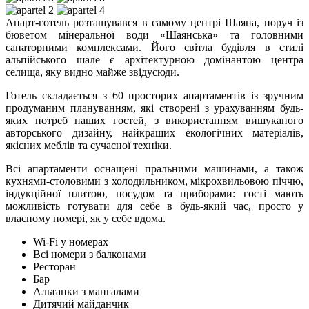
Апарт-готель розташувався в самому центрі Шаяна, поруч із
бюветом мінеральної води «Шаянська» та головними
санаторними комплексами. Його світла будівля в стилі
альпійського шале є архітектурною домінантою центра
селища, яку видно майже звідусюди.
Готель складається з 60 просторих апартаментів із зручним
продуманим плануванням, які створені з урахуванням будь-
яких потреб наших гостей, з використанням вишуканого
авторського дизайну, найкращих екологічних матеріалів,
якісних меблів та сучасної техніки.
Всі апартаменти оснащені пральними машинами, а також
кухнями-столовими з холодильником, мікрохвильовою піччю,
індукційної плитою, посудом та приборами: гості мають
можливість готувати для себе в будь-який час, просто у
власному номері, як у себе вдома.
Wi-Fi у номерах
Всі номери з балконами
Ресторан
Бар
Альтанки з мангалами
Дитячий майданчик