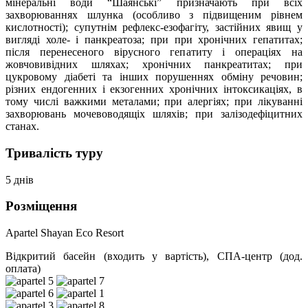
мінеральні води “Шаянські” призначають при всіх
захворюваннях шлунка (особливо з підвищеним рівнем
кислотності); супутнім рефлекс-езофагіту, застійних явищ у
вигляді холе- і панкреатоза; при при хронічних гепатитах;
після перенесеного вірусного гепатиту і операціях на
жовчовивідних шляхах; хронічних панкреатитах; при
цукровому діабеті та інших порушеннях обміну речовин;
різних ендогенних і екзогенних хронічних інтоксикаціях, в
тому числі важкими металами; при алергіях; при лікуванні
захворювань мочевоводящіх шляхів; при залізодефіцитних
станах.
Тривалість туру
5 днів
Розміщення
Apartel Shayan Eco Resort
Відкритий басейн (входить у вартість), СПА-центр (дод.
оплата)