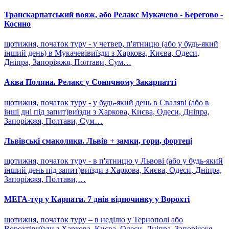
Транскарпатський вояж, або Релакс Мукачево - Берегово -
Косино
щотижня, початок туру - у четвер, п'ятницю (або у будь-який
інший день) в Мукачевівиїзди з Харкова, Києва, Одеси,
Дніпра, Запоріжжя, Полтави, Сум…
Аква Поляна. Релакс у Сонячному Закарпатті
щотижня, початок туру - у будь-який день в Сваляві (або в
інші дні під запит)виїзди з Харкова, Києва, Одеси, Дніпра,
Запоріжжя, Полтави, Сум…
Львівські смаколики. Львів + замки, гори, фортеці
щотижня, початок туру - в п'ятницю у Львові (або у будь-який
інший день під запит)виїзди з Харкова, Києва, Одеси, Дніпра,
Запоріжжя, Полтави,…
МЕГА-тур у Карпати. 7 днів відпочинку у Ворохті
щотижня, початок туру – в неділю у Тернополі або
Ворохтівиїзди з Харкова, Києва, Одеси, Дніпра, Запоріжжя,