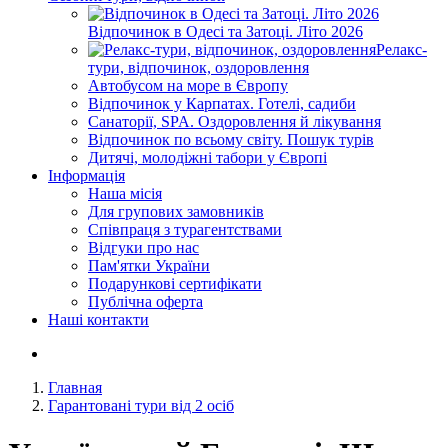
Відпочинок в Одесі та Затоці. Літо 2026
Релакс-
тури, відпочинок, оздоровлення
Автобусом на море в Європу
Відпочинок у Карпатах. Готелі, садиби
Санаторії, SPA. Оздоровлення й лікування
Відпочинок по всьому світу. Пошук турів
Дитячі, молодіжні табори у Європі
Інформація
Наша місія
Для групових замовників
Співпраця з турагентствами
Відгуки про нас
Пам'ятки України
Подарункові сертифікати
Публічна оферта
Наші контакти
Главная
Гарантовані тури від 2 осіб