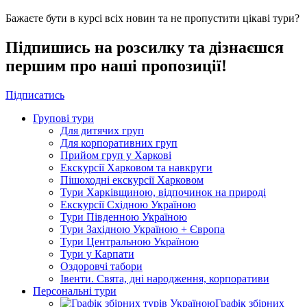
Бажаєте бути в курсі всіх новин та не пропустити цікаві тури?
Підпишись на розсилку та дізнаєшся
першим про наші пропозиції!
Підписатись
Групові тури
Для дитячих груп
Для корпоративних груп
Прийом груп у Харкові
Екскурсії Харковом та навкруги
Пішоходні екскурсії Харковом
Тури Харківщиною, відпочинок на природі
Екскурсії Східною Україною
Тури Південною Україною
Тури Західною Україною + Європа
Тури Центральною Україною
Тури у Карпати
Оздоровчі табори
Івенти. Свята, дні народження, корпоративи
Персональні тури
Графік збірних