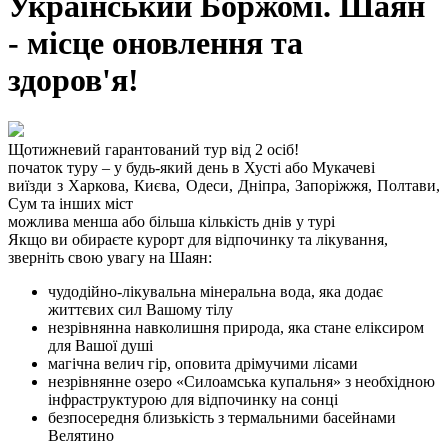
Український Боржомі. Шаян
- місце оновлення та
здоров'я!
Щотижневий гарантований тур від 2 осіб!
початок туру – у будь-який день в Хусті або Мукачеві
виїзди з Харкова, Києва, Одеси, Дніпра, Запоріжжя, Полтави,
Сум та інших міст
можлива менша або більша кількість днів у турі
Якщо ви обираєте курорт для відпочинку та лікування,
зверніть свою увагу на Шаян:
чудодійно-лікувальна мінеральна вода, яка додає
життєвих сил Вашому тілу
незрівнянна навколишня природа, яка стане еліксиром
для Вашої душі
магічна велич гір, оповита дрімучими лісами
незрівнянне озеро «Силоамська купальня» з необхідною
інфраструктурою для відпочинку на сонці
безпосередня близькість з термальними басейнами
Велятино