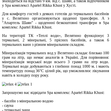
знаходиться на відстані 9 км. від с. Шаян, а також відпочинком
у Spa комплексі Apartel Rikka Khust у Хусті.
Для комфорту гостей з деяких готелів до термальних басейнів
у с. Велятино організовуються щоденні трансфери. А з
"Апартель Шаян" - щоденнні безкоштовні трансфери в Spa
комплекс Apartel Rikka Khust.
На території ТК «Теплі води», Велятино
функціонує 3
термальні, 2 мінеральні, 5 прісних басейнів, а також 6
термальних ванн з різним мінеральним складом.
Мінералізація термальних вод у Велятино складає близько 100
грам на літр, що немає аналогів в Україні. Для порівняння:
мінералізація морської води всього 3 грами на літр води.
Термальні води добуваються з глибини понад 1000 м. і мають
температуру понад 36°C цілий рік, що уможливлює лікування
навіть в холодну пору року.
Запрошуємо вас відвідати Spa комплекс Apartel Rikka Khust
:
- басейн з мінеральною водою
- сауна
- термальні чани