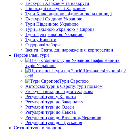
Екскурсії Харковом та навкруги
Пішоходні екскурсії Харковом
Тури Харківщиною, відпочинок на природі
Екскурсії Східною Україною
Тури Південною Україною
Тури Західною Україною + Європа
Тури Центральною Україною
Тури у Карпати
Оздоровчі табори
Івенти. Свята, дні народження, корпоративи
Персональні тури
Графік збірних
турів Україною
Щотижневі тури від 2
осіб
Тури Європою
Авторські тури в Європу, тури поїздом
Екскурсії вихідного дня з Харкова
Регулярні тури у Карпати
Регулярні тури до Закарпаття
Регулярні тури до Одеси
Регулярні тури до Львова
Регулярні тури до Кам'янця, Чернівців
Регулярні тури до Трускавця
Сезонні тури, відпочинок