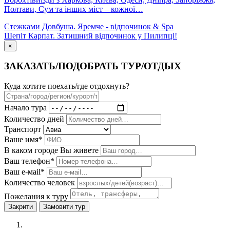
Полтави, Сум та інших міст – кожної…
Стежками Довбуша. Яремче - відпочинок & Spa
Шепіт Карпат. Затишний відпочинок у Пилипці!
×
ЗАКАЗАТЬ/ПОДОБРАТЬ ТУР/ОТДЫХ
Куда хотите поехать/где отдохнуть?
Начало тура
Количество дней
Транспорт
Ваше имя*
В каком городе Вы живете
Ваш телефон*
Ваш е-мail*
Количество человек
Пожелания к туру
Закрити
Замовити тур