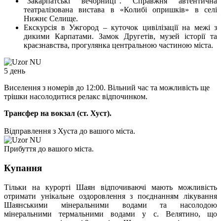
"Закарпатські вечорниці". Справжня автентична
театралізована вистава в «Колибі опришків» в селі
Нижнє Селище.
Екскурсія в Ужгород – куточок цивілізації на межі з
дикими Карпатами. Замок Другетів, музей історії та
краєзнавства, прогулянка центральною частиною міста.
5 день
Виселення з номерів до 12:00. Вільний час та можливість ще
трішки насолодитися релакс відпочинком.
Трансфер на вокзал (ст. Хуст).
Відправлення з Хуста до вашого міста.
Прибуття до вашого міста.
Купання
Тільки на курорті Шаян відпочиваючі мають можливість
отримати унікальне оздоровлення з поєднанням лікування
Шаянськими мінеральними водами та насолодою
мінеральними термальними водами у с. Велятино, що