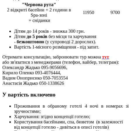
"Червона рута"
2 відкриті басейни + 2 години в
11950
9700
Spa-зоні
+ сніданки
Дітям до 14 років - знижка 300 грн.
Дітям
до 5 років
без місця та харчування
-
безкоштовно
(у супроводі 2 дорослих).
Вартість 1-місного розміщення - під запит.
Отримати консультацію, забронювати тур можна
т
ут
або зв'язатися з менеджерами (телефон, вайбер, телеграм):
Олександр Жадько 095-9056696,
Кирило Оленко 093-4076444,
Вадим Оноприєнко 050-7053554
Анастасія Жадько 050-1338626
У вартість включено
Проживання в обраному готелі 4 ночі в номерах зі
зручностями;
Харчування: згідно концепції готелю;
Користування басейнами, спа, бюветом (в залежності
від концепції готелю - дивіться в описі готелів)