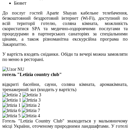
Бювет
До послуг гостей Aparte Shayan кабельне телебачення,
безкоштовний бездротовий інтернет (Wi-Fi), доступний по
всій території готелю, соляна кімната, можливість
скористатися SPA та медично-оздоровчими послугами та
процедурами в партнерських санаторіях за спеціальними
цінами, а також різноманітна екскурсійна програма по
Закарпаттю.
У вартість входять сніданки. Обіди та вечері можна замовляти
по меню в ресторані.
готель "Letizia country club"
відкриті басейни, сауни, соляна кімната, аромакімната,
тренажерний зал (входить у вартість)
Готель "Letizia Country Club" знаходиться у мальовничому
місці України, оточеному природними ландшафтами. У готелі