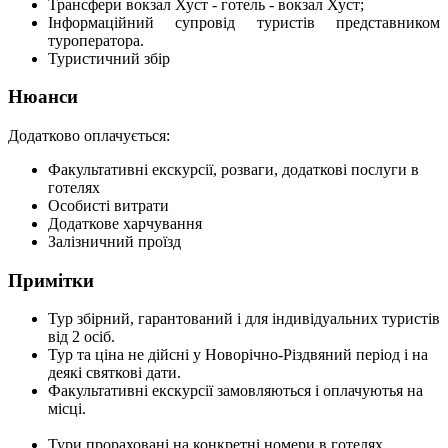
Трансфери вокзал Хуст - готель - вокзал Хуст;
Інформаційний супровід туристів представником
туроператора.
Туристичний збір
Нюанси
Додатково оплачується:
Факультативні екскурсії, розваги, додаткові послуги в
готелях
Особисті витрати
Додаткове харчування
Залізничний проїзд
Примітки
Тур збірний, гарантований і для індивідуальних туристів
від 2 осіб.
Тур та ціна не дійсні у Новорічно-Різдвяний період і на
деякі святкові дати.
Факультативні екскурсії замовляються і оплачуютья на
місці.
Тури прораховані на конкретні номери в готелях.