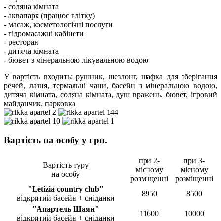
- соляна кімната
- аквапарк (працює влітку)
- масаж, косметологічні послуги
- гідромасажні кабінети
- ресторан
- дитяча кімната
- бювет з мінеральною лікувальною водою
У вартість входить: рушник, шезлонг, шафка для зберігання
речей, лазня, термальні чани, басейн з мінеральною водою,
дитяча кімната, соляна кімната, душ вражень, бювет, ігровий
майданчик, парковка
Вартість на особу у грн.
при 2-
при 3-
Вартість туру
місному
місному
на особу
розміщенні
розміщенні
"Letizia country club"
8950
8500
відкритий басейн
+ сніданки
"Апартель Шаян"
11600
10000
відкритий басейн
+ сніданки