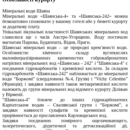
Мінеральні води Шаяна
Мінеральні води «Шаянська-4» та «Шаянська-242» можна
безкоштовно споживати у вашому готелі або у бюветі курорту
за додаткову плату.
Унікальні лікувальні властивості Шаянських мінеральних вод
славилися ще з часів Австро-Угорщини. Воду постачали
магнатам Парижа, Будапешта, Відня, Праги.
Шаянські мінеральні води – це природні крем’янисті води.
Особливістю хімічного складу вуглекислих
маломінералізірованних кременистих гоброкабронатних
натрієвих мінеральних вод «Шаянська – 242″ і “Шаянська-4″ є
поєднання гідрокарбонатів і кремнієвої кислоти. За складом
гідрокарбонатів «Шаянська-242” наближається до мінеральної
води “Боржомі” (свердловина №4, Грузія) і “Viсhy Celestins”
(Франція); і завдяки наявності також метакремнієвої кислоти
належить до групи мінеральних вод відомого курорту Діліжан
у Вірменії.
"Шаянська-4” ближче до інших гідрокарбонатних
Карпатським водам – ​​Свалявської групи і “Боржомі”, а
завдяки наявності сульфатів та кремнієвої кислоти
прирівнюється до прославлених Карловарських вод.
Завдяки поєднанню помірного ощелачивающего,
холеретического, діуретичної та детоксикаційної дії,