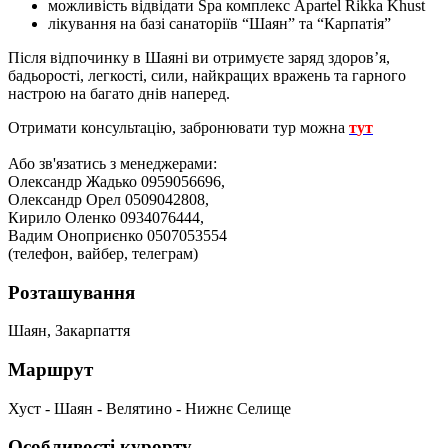
можливість відвідати Spa комплекс Apartel Rikka Khust
лікування на базі санаторіїв “Шаян” та “Карпатія”
Після відпочинку в Шаяні ви отримуєте заряд здоров’я,
бадьорості, легкості, сили, найкращих вражень та гарного
настрою на багато днів наперед.
Отримати консультацію, забронювати тур можна
т
ут
Або зв'язатись з менеджерами:
Олександр Жадько 0959056696,
Олександр Орел 0509042808,
Кирило Оленко 0934076444,
Вадим Оноприєнко 0507053554
(телефон, вайбер, телеграм)
Розташування
Шаян, Закарпаття
Маршрут
Хуст - Шаян - Велятино - Нижнє Селище
Особливості курорту