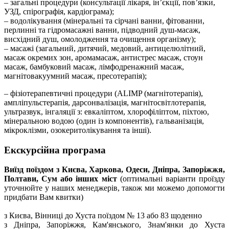
– загальні процедури (консультації лікаря, ін’єкції, пов’язки,
УЗД, спірографія, кардіограма);
– водолікування (мінеральні та сірчані ванни, фітованни,
перлинні та гідромасажні ванни, підводний душ-масаж,
висхідний душ, омолодження та очищення організму);
– масажі (загальний, дитячий, медовий, антицелюлітний,
масаж окремих зон, аромамасаж, антистрес масаж, стоун
масаж, бамбуковий масаж, лімфодренажний масаж,
магнітовакуумний масаж, пресотерапія);
– фізіотерапевтичні процедури (ALIMP (магнітотерапія),
ампліпульстерапія, дарсонвалізація, магнітосвітлотерапія,
ультразвук, інгаляції з: евкаліптом, хлорофіліптом, піхтою,
мінеральною водою (один із компонентів), гальванізація,
мікроклізми, озокеритолікування та інші).
Екскурсійна програма
Виїзд поїздом з Києва, Харкова, Одеси, Дніпра, Запоріжжя,
Полтави, Сум або інших міст
(оптимальні варіанти проїзду
уточнюйте у наших менеджерів, також ми можемо допомогти
придбати Вам квитки)
з Києва, Вінниці до Хуста поїздом № 13 або 83 щоденно
з Дніпра, Запоріжжя, Кам'янського, Знам'янки до Хуста