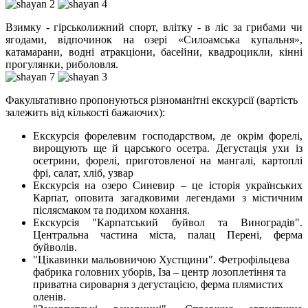
Взимку - гірськолижний спорт, влітку - в ліс за грибами чи
ягодами, відпочинок на озері «Силоамська купальня»,
катамарани, водні атракціони, басейни, квадроцикли, кінні
прогулянки, риболовля.
Факультативно пропонуються різноманітні екскурсії (вартість
залежить від кількості бажаючих):
Екскурсія форелевим господарством, де окрім форелі,
вирощують ще й царського осетра. Дегустація ухи із
осетрини, форелі, приготовленої на мангалі, картоплі
фрі, салат, хліб, узвар
Екскурсія на озеро Синевир – це історія українських
Карпат, оповита загадковими легендами з містичним
післясмаком та подихом кохання.
Екскурсія "Карпатський буйвол та Виноградів".
Центральна частина міста, палац Перені, ферма
буйволів.
"Цікавинки мальовничою Хустщини". Фетрофільцева
фабрика головних уборів, Іза – центр лозоплетіння та
приватна сироварня з дегустацією, ферма плямистих
оленів.