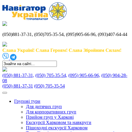
(050)881-37-31, (050)705-35-54, (095)905-66-96, (093)407-64-44
Слава Україні! Слава Героям! Слава Збройним Силам!
(050) 881-37-31,
(050) 705-35-54,
(095) 905-66-96,
(050) 904-28-
08
(050) 881-37-31
(050) 705-35-54
Групові тури
Для дитячих груп
Для корпоративних груп
Прийом груп у Харкові
Екскурсії Харковом та навкруги
Пішоходні екскурсії Харковом