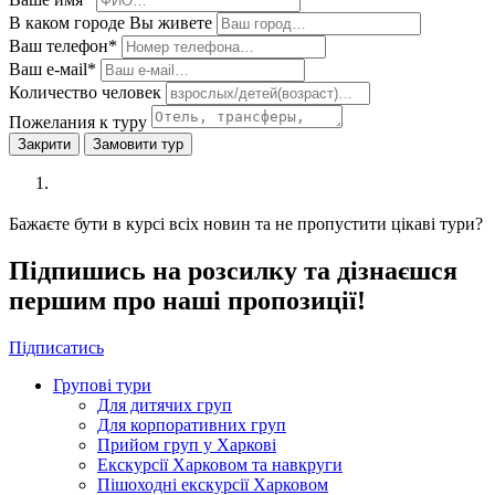
В каком городе Вы живете
Ваш телефон*
Ваш е-мail*
Количество человек
Пожелания к туру
Закрити
Замовити тур
Бажаєте бути в курсі всіх новин та не пропустити цікаві тури?
Підпишись на розсилку та дізнаєшся
першим про наші пропозиції!
Підписатись
Групові тури
Для дитячих груп
Для корпоративних груп
Прийом груп у Харкові
Екскурсії Харковом та навкруги
Пішоходні екскурсії Харковом