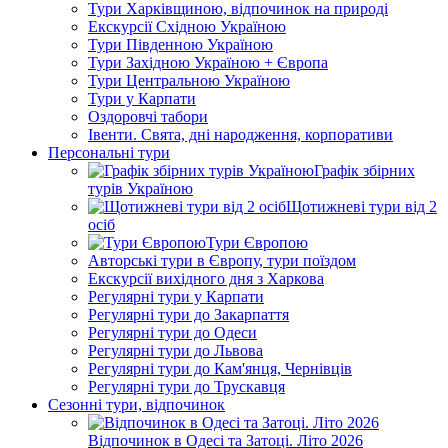
Тури Харківщиною, відпочинок на природі
Екскурсії Східною Україною
Тури Південною Україною
Тури Західною Україною + Європа
Тури Центральною Україною
Тури у Карпати
Оздоровчі табори
Івенти. Свята, дні народження, корпоративи
Персональні тури
Графік збірних
турів Україною
Щотижневі тури від 2
осіб
Тури Європою
Авторські тури в Європу, тури поїздом
Екскурсії вихідного дня з Харкова
Регулярні тури у Карпати
Регулярні тури до Закарпаття
Регулярні тури до Одеси
Регулярні тури до Львова
Регулярні тури до Кам'янця, Чернівців
Регулярні тури до Трускавця
Сезонні тури, відпочинок
Відпочинок в Одесі та Затоці. Літо 2026