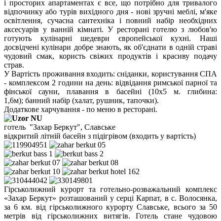
і просторих апартаментах є все, що потрібно для тривалого
відпочинку або турів вихідного дня - нові зручні меблі, м'яке
освітлення, сучасна сантехніка і повний набір необхідних
аксесуарів у ванній кімнаті. У ресторані готелю з любов'ю
готують кулінарні шедеври європейської кухні. Наші
досвідчені кулінари добре знають, як об'єднати в одній страві
чудовий смак, користь свіжих продуктів і красиву подачу
страв.
У Вартість проживання входить: сніданки, користування СПА
- комплексом 2 години на день: відвідання римської парної та
фінської сауни, плавання в басейні (10х5 м. глибина:
1,6м); банний набір (халат, рушник, тапочки).
Додаткове харчування - по меню в ресторані.
готель "Захар Беркут", Славське
відкритий літній басейн з підігрівом (входить у вартість)
Гірськолижний курорт та готельно-розважальний комплекс
«Захар Беркут» розташований у серці Карпат, в с. Волосянка,
за 6 км. від гірськолижного курорту Славське, всього за 50
метрів від гірськолижних витягів. Готель стане чудовою