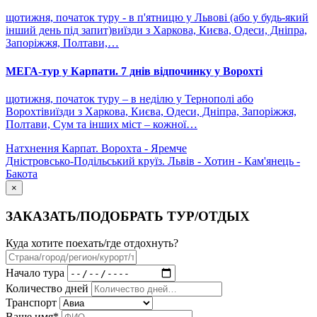
щотижня, початок туру - в п'ятницю у Львові (або у будь-який
інший день під запит)виїзди з Харкова, Києва, Одеси, Дніпра,
Запоріжжя, Полтави,…
МЕГА-тур у Карпати. 7 днів відпочинку у Ворохті
щотижня, початок туру – в неділю у Тернополі або
Ворохтівиїзди з Харкова, Києва, Одеси, Дніпра, Запоріжжя,
Полтави, Сум та інших міст – кожної…
Натхнення Карпат. Ворохта - Яремче
Дністровсько-Подільський круїз. Львів - Хотин - Кам'янець -
Бакота
×
ЗАКАЗАТЬ/ПОДОБРАТЬ ТУР/ОТДЫХ
Куда хотите поехать/где отдохнуть?
Начало тура
Количество дней
Транспорт
Ваше имя*