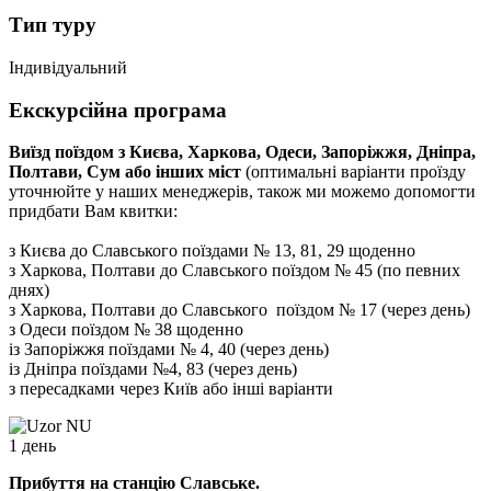
Тип туру
Індивідуальний
Екскурсійна програма
Виїзд поїздом з Києва, Харкова, Одеси, Запоріжжя, Дніпра,
Полтави, Сум або інших міст
(оптимальні варіанти проїзду
уточнюйте у наших менеджерів, також ми можемо допомогти
придбати Вам квитки:
з Києва до Славського поїздами № 13, 81, 29 щоденно
з Харкова, Полтави до Славського поїздом № 45 (по певних
днях)
з Харкова, Полтави до Славського поїздом № 17 (через день)
з Одеси поїздом № 38 щоденно
із Запоріжжя поїздами № 4, 40 (через день)
із Дніпра поїздами №4, 83 (через день)
з пересадками через Київ або інші варіанти
1 день
Прибуття на станцію Славське.