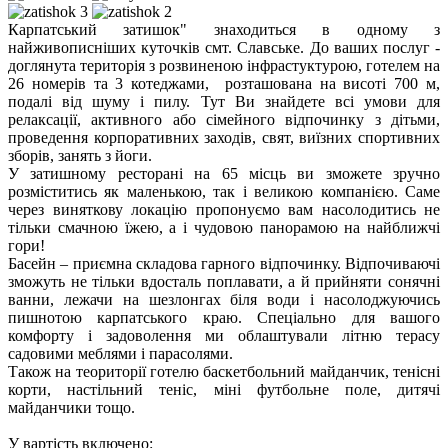
Карпатський затишок" знаходиться в одному з
найживописніших куточків смт. Славське. До ваших послуг -
доглянута територія з розвиненою інфрастуктурою, готелем на
26 номерів та 3 котеджами, розташована на висоті 700 м,
подалі від шуму і пилу. Тут Ви знайдете всі умови для
релаксації, активного або сімейного відпочинку з дітьми,
проведення корпоративних заходів, свят, виїзних спортивних
зборів, занять з йоги.
У затишному ресторані на 65 місць ви зможете зручно
розміститись як маленькою, так і великою компанією. Саме
через виняткову локацію пропонуємо вам насолодитись не
тільки смачною їжею, а і чудовою панорамою на найближчі
гори!
Басейн – приємна складова гарного відпочинку. Відпочиваючі
зможуть не тільки вдосталь поплавати, а й прийняти сонячні
ванни, лежачи на шезлонгах біля води і насолоджуючись
пишнотою карпатського краю. Спеціально для вашого
комфорту і задоволення ми облаштували літню терасу
садовими меблями і парасолями.
Також на теориторії готелю баскетбольний майданчик, тенісні
корти, настільний теніс, міні футбольне поле, дитячі
майданчики тощо.
У вартість включено: