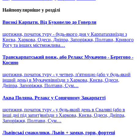
Найпопулярніше у розділі
Високі Карпати. Від Буковелю до Говерли
щотижня, початок туру - будь-якого дня у Карпатахвиїзди з
Києва, Харкова, Одеси, Дніпра, Запоріжжя, Полтави, Кривого
Рогу та інших містможлива…
Транскарпатський вояж, або Релакс Мукачево - Берегово -
Косино
щотижня, початок туру - у четвер, п'ятницю (або у будь-який
інший день) в Мукачевівиїзди з Харкова, Києва, Одеси,
Дніпра, Запоріжжя, Полтави, Сум…
Аква Поляна. Релакс у Сонячному Закарпатті
щотижня, початок туру - у будь-який день в Сваляві (або в
інші дні під запит)виїзди з Харкова, Києва, Одеси, Дніпра,
Запоріжжя, Полтави, Сум…
Львівські смаколики. Львів + замки, гори, фортеці