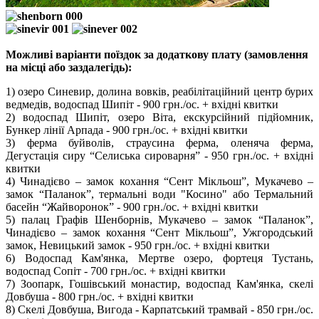
Можливі варіанти поїздок за додаткову плату (замовлення
на місці або заздалегідь):
1) озеро Синевир, долина вовків, реабілітаційний центр бурих
ведмедів, водоспад Шипіт -
900 грн./ос. + вхідні квитки
2) водоспад Шипіт, озеро Віта, екскурсійний підйомник,
Бункер лінії Арпада -
900 грн./ос. + вхідні квитки
3) ферма буйволів, страусина ферма, оленяча ферма,
Дегустація сиру “Селиська сироварня” -
950 грн./ос. + вхідні
квитки
4) Чинадієво – замок кохання “Сент Мікльош”, Мукачево –
замок “Паланок”, термальні води "Косино" або Термальний
басейн “Жайворонок” -
900 грн./ос. + вхідні квитки
5) палац Графів Шенборнів, Мукачево – замок “Паланок”,
Чинадієво – замок кохання “Сент Мікльош”, Ужгородський
замок, Невицький замок -
950 грн./ос. + вхідні квитки
6) Водоспад Кам'янка, Мертве озеро, фортеця Тустань,
водоспад Сопіт
- 700 грн./ос. + вхідні квитки
7) Зоопарк, Гошівський монастир, водоспад Кам'янка, скелі
Довбуша -
800 грн./ос. + вхідні квитки
8) Скелі Довбуша, Вигода - Карпатський трамвай -
850 грн./ос.