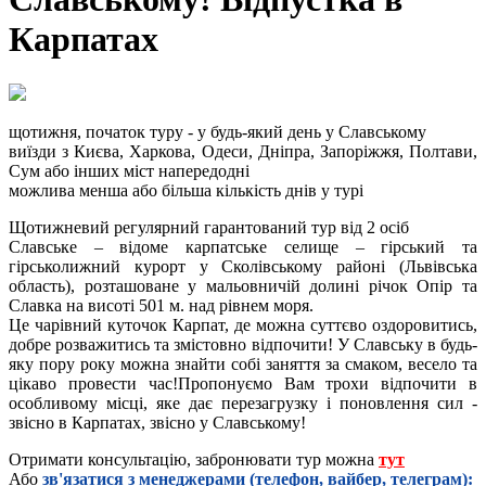
Карпатах
щотижня, початок туру - у будь-який день у Славському
виїзди з Києва, Харкова, Одеси, Дніпра, Запоріжжя, Полтави,
Сум або інших міст напередодні
можлива менша або більша кількість днів у турі
Щотижневий регулярний гарантований тур від 2 осіб
Славське – відоме карпатське селище – гірський та
гірськолижний курорт у Сколівському районі (Львівська
область), розташоване у мальовничій долині річок Опір та
Славка на висоті 501 м. над рівнем моря.
Це чарівний куточок Карпат, де можна суттєво оздоровитись,
добре розважитись та змістовно відпочити! У Славську в будь-
яку пору року можна знайти собі заняття за смаком, весело та
цікаво провести час!Пропонуємо Вам трохи відпочити в
особливому місці, яке дає перезагрузку і поновлення сил -
звісно в Карпатах, звісно у Славському!
Отримати консультацію, забронювати тур можна
тут
Або
зв'язатися з менеджерами (телефон, вайбер, телеграм):