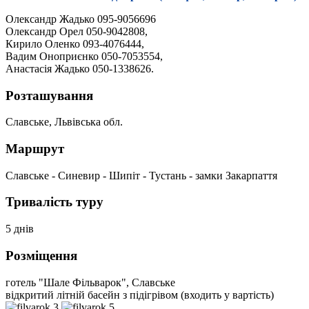
Олександр Жадько 095-9056696
Олександр Орел 050-9042808,
Кирило Оленко 093-4076444,
Вадим Оноприєнко 050-7053554,
Анастасія Жадько 050-1338626.
Розташування
Славське, Львівська обл.
Маршрут
Славське - Синевир - Шипіт - Тустань - замки Закарпаття
Тривалість туру
5 днів
Розміщення
готель "Шале Фільварок", Славське
відкритий літній басейн з підігрівом (входить у вартість)