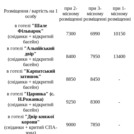
при 2-
при 3-
при 1-
Розміщення / вартість на 1
місному
місному
місному
особу
розміщенні
розміщенні
розміщенні
в готелі
"Шале
Фільварок"
7300
6990
10150
(сніданки
+ відкритий
басейн)
в готелі
"Альпійський
двір"
8400
7950
13400
(сніданки
+ відкритий
басейн
)
в готелі
"Карпатський
затишок"
8850
8450
-
(
сніданки
+ відкритий
басейн
)
в готелі
"Царинка" (с.
Н.Рожанка)
9250
8300
-
(сніданки
+ відкритий
басейн
)
в готелі
"Двір княжої
корони"
9000
7850
-
(сніданки
+ критий СПА-
зона)