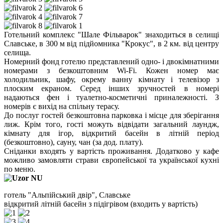
Готельний комплекс "Шале Фільварок" знаходиться в селищі
Славське, в 300 м від підйомника "Крокус", в 2 км. від центру
селища.
Номерний фонд готелю представлений одно- і двокімнатними
номерами з безкоштовним Wi-Fi. Кожен номер має
холодильник, шафу, окрему ванну кімнату і телевізор з
плоским екраном. Серед інших зручностей в номері
надаються фен і туалетно-косметичні приналежності. З
номерів є вихід на спільну терасу.
До послуг гостей безкоштовна парковка і місце для зберігання
лиж. Крім того, гості можуть відвідати загальний лаундж,
кімнату для ігор, відкритий басейн в літній період
(безкоштовно), сауну, чан (за дод. плату).
Сніданки входять у вартість проживання. Додатково у кафе
можливо замовляти страви європейської та української кухні
по меню.
готель "Альпійський двір", Славське
відкритий літній басейн з підігрівом (входить у вартість)