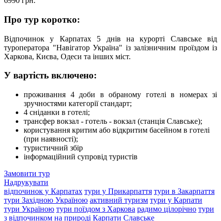
6990
грн.
Про тур коротко:
Відпочинок у Карпатах 5 днів на курорті Славське від
туроператора "Навігатор Україна" із залізничним проїздом із
Харкова, Києва, Одеси та інших міст.
У вартість включено:
проживання 4 доби в обраному готелі в номерах зі
зручностями категорії стандарт;
4 сніданки в готелі;
трансфер вокзал - готель - вокзал (станція Славське);
користування критим або відкритим басейном в готелі
(при наявності);
туристичний збір
інформаційний супровід туристів
Замовити тур
Надрукувати
відпочинок у Карпатах
тури у Прикарпаття
тури в Закарпаття
тури Західною Україною
активний туризм
тури у Карпати
тури Україною
тури поїздом з Харкова
радимо цілорічно
тури
з відпочинком на природі
Карпати
Славське