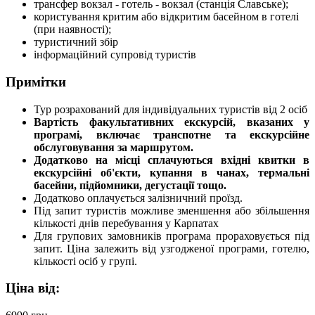
трансфер вокзал - готель - вокзал (станція Славське);
користування критим або відкритим басейном в готелі
(при наявності);
туристичний збір
інформаційний супровід туристів
Примітки
Тур розрахований для індивідуальних туристів від 2 осіб
Вартість факультативних екскурсій, вказаних у
програмі, включає транспотне та екскурсійне
обслуговування за маршрутом.
Додатково на місці сплачуються вхідні квитки в
екскурсійні об'єкти, купання в чанах, термальні
басейни, підйомники, дегустації тощо.
Додатково оплачується залізничний проїзд.
Під запит туристів можливе зменшення або збільшення
кількості днів перебування у Карпатах
Для групових замовників програма прораховується під
запит. Ціна залежить від узгодженої програми, готелю,
кількості осіб у групі.
Ціна від: