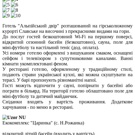
Готель "Альпійський двір" розташований на гірськолижному
курорті Славське на височині з прекрасними видами на гори.
До послуг гостей безкоштовний Wi-Fi на першому поверсі,
відкритий сезонний басейн (безкоштовно), сауна, поле для
міні-футболу та настільний теніс (дод. оплата).
Усі номери готелю оформлені з вишуканим смаком, оснащені
сейфом і телевізором з супутниковими каналами. Ванні
кімнати укомплектовані феном.
У ресторані готелю, оформленому у традиційному стилі,
подають страви української кухні, які можна скуштувати на
терасі. У барі пропонують різноманітні напої.
Гості можуть відпочити у сауні, попірнати у басейні або
пограти в більярд. На території готелю облаштовано поле для
міні-футболу та дитячий майданчик.
Сніданки входять у вартість проживання. Додаткове
харчування - по меню в ресторані.
Екокомплекс "Царинка" (с. Н.Рожанка)
відкритий літній басейн (входить у вартість)