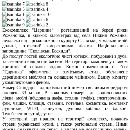
Екокомплекс "Царинка" розташований на березі річки
Рожаночка, в кількох кілометрах від села Нижня Рожанка,
недалеко від гірськолижного курорту Славське, у мальовничій
долині, оточений смерековими лісами Національного
заповідника “Сколівські Бескиди”.
До послуг гостей екологічно чисті котеджі, побудовані з дуба,
та сезонний відкритий басейн. На території комплексу є також
криниця зі свіжою водою. Кожне помешкання на базі
"Царинка" оформлене в заміському стилі, обставлене
дерев'яними меблями та оснащене чайником. Ванну кімнату
укомплектовано феном.
Номер Стандарт – однокімнатний номер з великим коридором
площею 33 м. кв. В кожному номері
два односпальних
ліжка,
меблі (вбудована шафа, столик, пуфік), електрочайник,
фен, чашки, блюдця, стакани, готельна косметика, комплект
рушників, WI-FI, санвузол, душова кабінка та балкон.
Телебачення тут відсутнє.
У ресторані, що працює на території комплексу, подають
страви української кухні, а також регіональні страви. Ними
можна смакувати на терасі з видом на довколишню зелень.