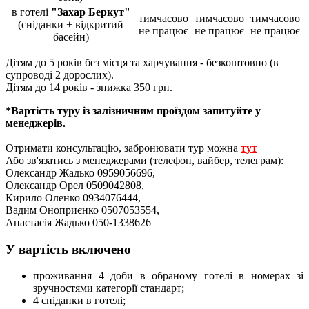
в готелі
"Захар Беркут"
тимчасово
тимчасово
тимчасово
(сніданки
+ відкритий
не працює
не працює
не працює
басейн)
Дітям до 5 років без місця та харчування - безкоштовно (в
супроводі 2 дорослих).
Дітям до 14 років - знижка 350 грн.
*Вартість туру із залізничним проїздом запитуйте у
менеджерів.
Отримати консультацію, забронювати тур можна
тут
Або зв'язатись з менеджерами (телефон, вайбер, телеграм):
Олександр Жадько 0959056696,
Олександр Орел 0509042808,
Кирило Оленко 0934076444,
Вадим Оноприєнко 0507053554,
Анастасія Жадько 050-1338626
У вартість включено
проживання 4 доби в обраному готелі в номерах зі
зручностями категорії стандарт;
4 сніданки в готелі;