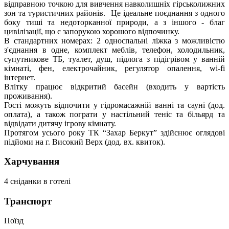
відправною точкою для вивчення навколишніх гірськолижних
зон та туристичних районів.
Це ідеальне поєднання з одного
боку тиші та недоторканної природи, а з іншого - благ
цивілізації, що є запорукою хорошого відпочинку.
В стандартних номерах: 2 односпальні ліжка з можливістю
з'єднання в одне, комплект меблів, телефон, холодильник,
супутникове ТБ, туалет, душ, підлога з підігрівом у ванній
кімнаті, фен, електрочайник, регулятор опалення, wi-fi
інтернет.
Влітку працює відкритий басейн (входить у вартість
проживання).
Гості можуть відпочити у гідромасажній ванні та сауні (дод.
оплата), а також пограти у настільний теніс та більярд та
відвідати дитячу ігрову кімнату.
Протягом усього року ТК “Захар Беркут” здійснює оглядові
підйоми на г. Високий Верх (дод. вх. квиток).
Харчування
4 сніданки в готелі
Транспорт
Поїзд