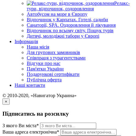
Релакс-
тури, відпочинок, оздоровлення
Автобусом на море в Європу
Відпочинок у Карпатах. Готелі, садиби
Санаторії, SPA. Оздоровлення й лікування
Відпочинок по всьому світу. Пошук турів
Дитячі, молодіжні табори у Європі
Інформація
Наша місія
Для групових замовників
Співпраця з турагентствами
Відгуки про нас
Пам'ятки України
Подарункові сертифікати
Публічна оферта
Наші контакти
© 2010-2020, «Навигатор Украина»
×
Підписатись на розсилку
З якого Ви міста*
Ваша адреса електронічна*