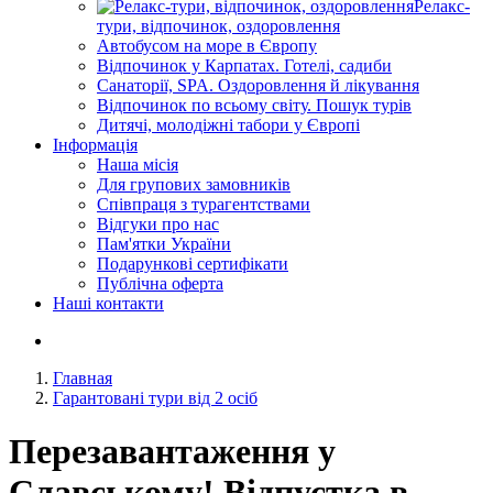
Релакс-
тури, відпочинок, оздоровлення
Автобусом на море в Європу
Відпочинок у Карпатах. Готелі, садиби
Санаторії, SPA. Оздоровлення й лікування
Відпочинок по всьому світу. Пошук турів
Дитячі, молодіжні табори у Європі
Інформація
Наша місія
Для групових замовників
Співпраця з турагентствами
Відгуки про нас
Пам'ятки України
Подарункові сертифікати
Публічна оферта
Наші контакти
Главная
Гарантовані тури від 2 осіб
Перезавантаження у
Славському! Відпустка в