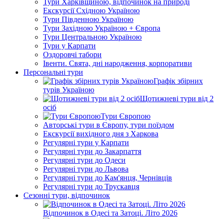
Тури Харківщиною, відпочинок на природі
Екскурсії Східною Україною
Тури Південною Україною
Тури Західною Україною + Європа
Тури Центральною Україною
Тури у Карпати
Оздоровчі табори
Івенти. Свята, дні народження, корпоративи
Персональні тури
Графік збірних
турів Україною
Щотижневі тури від 2
осіб
Тури Європою
Авторські тури в Європу, тури поїздом
Екскурсії вихідного дня з Харкова
Регулярні тури у Карпати
Регулярні тури до Закарпаття
Регулярні тури до Одеси
Регулярні тури до Львова
Регулярні тури до Кам'янця, Чернівців
Регулярні тури до Трускавця
Сезонні тури, відпочинок
Відпочинок в Одесі та Затоці. Літо 2026