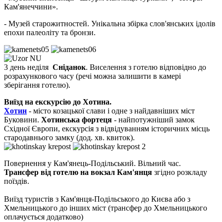
Кам'янеччини».
-
Музей старожитностей.
Унікальна збірка слов'янських ідолів
епохи палеоліту та бронзи.
3 день неділя
Сніданок
. Виселення з готелю відповідно до
розрахункового часу (речі можна залишити в камері
зберігання готелю).
Виїзд на екскурсію до Хотина.
Хотин
-
місто козацької слави і одне з найдавніших міст
Буковини.
Хотинська фортеця
- найпотужніший замок
Східної Європи, екскурсія з відвідуванням історичних місць
стародавнього замку (дод. хв. квиток).
Повернення у Кам'янець-Подільський. Вільний час.
Трансфер від готелю на вокзал Кам'янця
згідно розкладу
поїздів.
Виїзд туристів з Кам'янця-Подільського до Києва або з
Хмельницького до інших міст (трансфер до Хмельницького
оплачується додатково)