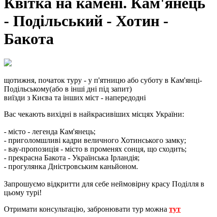
Квітка на камені. Кам'янець
- Подільський - Хотин -
Бакота
щотижня, початок туру - у п'ятницю або суботу в Кам'янці-
Подільському
(або в інші дні під запит)
виїзди з Києва та інших міст - напередодні
Вас чекають вихідні в найкрасивіших місцях України:
- місто - легенда Кам'янець;
- приголомшливі кадри величного Хотинського замку;
- вау-пропозиція - місто в променях сонця, що сходить;
- прекрасна Бакота - Українська Ірландія;
- прогулянка Дністровським каньйоном.
Запрошуємо відкритти для себе неймовірну красу Поділля в
цьому турі!
Отримати консультацію, забронювати тур можна
тут