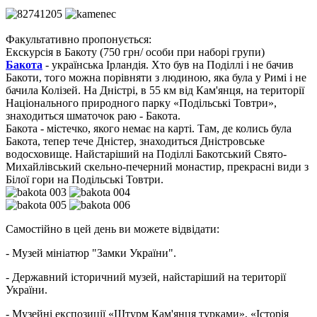
Факультативно пропонується:
Екскурсія в Бакоту
(750 грн/ особи при наборі групи)
Бакота
- українська Ірландія. Хто був на Поділлі і не бачив
Бакоти, того можна порівняти з людиною, яка була у Римі і не
бачила Колізей. На Дністрі, в 55 км від Кам'янця, на території
Національного природного парку «Подільські Товтри»,
знаходиться шматочок раю - Бакота.
Бакота - містечко, якого немає на карті. Там, де колись була
Бакота, тепер тече Дністер, знаходиться Дністровське
водосховище. Найстаріший на Поділлі Бакотський Свято-
Михайлівський скельно-печерний монастир, прекрасні види з
Білої гори на Подільські Товтри.
Самостійно в цей день ви можете відвідати:
- Музей мініатюр "Замки України".
- Державний історичний музей, найстаріший на території
України.
- Музейні експозиції «Штурм Кам'янця турками», «Історія