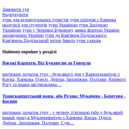
Замовити тур
Надрукувати
тури для індивідуальних туристів
тури поїздом з Харкова
екскурсії для студентів
тури Україною
тури Західною
Україною
тури у Чернівці Буковину
замки фортеці України
заповідники України
тури до Кам'янця Подільського
Кам'янець Подільський
хотин
бакота
тури з києва
Найпопулярніше у розділі
Високі Карпати. Від Буковелю до Говерли
щотижня, початок туру - будь-якого дня у Карпатахвиїзди з
Києва, Харкова, Одеси, Дніпра, Запоріжжя, Полтави, Кривого
Рогу та інших містможлива…
Транскарпатський вояж, або Релакс Мукачево - Берегово -
Косино
щотижня, початок туру - у четвер, п'ятницю (або у будь-який
інший день) в Мукачевівиїзди з Харкова, Києва, Одеси,
Дніпра, Запоріжжя, Полтави, Сум…