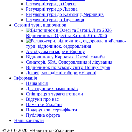
Регулярні тури до Одеси
Регулярні тури до Львова
Регулярні тури до Кам'янця, Чернівців
Регулярні тури до Трускавця
Сезонні тури, відпочинок
Відпочинок в Одесі та Затоці. Літо 2026
Релакс-
тури, відпочинок, оздоровлення
Автобусом на море в Європу
Відпочинок у Карпатах. Готелі, садиби
Санаторії, SPA. Оздоровлення й лікування
Відпочинок по всьому світу. Пошук турів
Дитячі, молодіжні табори у Європі
Інформація
Наша місія
Для групових замовників
Співпраця з турагентствами
Відгуки про нас
Пам'ятки України
Подарункові сертифікати
Публічна оферта
Наші контакти
© 2010-2020, «Навигатор Украина»