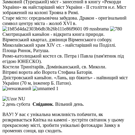
Замковий (Турецький) міст - занесений в книгу «Рекорди
України» як найстаріший міст України - II століття
н.е.
Міст
зображений на колоні Трояна в Римі.
Старе місто: середньовічна забудова.
Дракон - оригінальний
символ центру міста - жолоб XVI в.
Смотрицький каньйон - відкрита книга природи.
Вірменський квартал, дзвіниця Вірменського собору.
Миколаївський храм XIV ст.
- найстаріший на Поділлі.
Площа Ринок, Ратуша.
Римо-католицький костел св.
Петра і Павла (пам'ятник під
егідою ЮНЕСКО).
Костели Тринітаріїв, Домініканський, св.
Миколи.
Вітряні ворота або Ворота Стефана Баторія.
Дністровський каньйон.
«Лань, що біжить» - найвищий міст
України (70 м, інженер Б. Патон).
2 день субота
Сніданок
. Вільний день.
ВАУ!
У вас є унікальна можливість побачити, як
розкривається Квітка на камені - зустріти світанок у цьому
прекрасному місті, зробити унікальні фотокадри Замку в
променях сонця, що сходить.