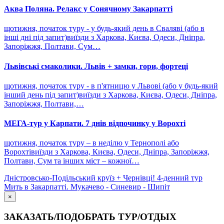
Аква Поляна. Релакс у Сонячному Закарпатті
щотижня, початок туру - у будь-який день в Сваляві (або в
інші дні під запит)виїзди з Харкова, Києва, Одеси, Дніпра,
Запоріжжя, Полтави, Сум…
Львівські смаколики. Львів + замки, гори, фортеці
щотижня, початок туру - в п'ятницю у Львові (або у будь-який
інший день під запит)виїзди з Харкова, Києва, Одеси, Дніпра,
Запоріжжя, Полтави,…
МЕГА-тур у Карпати. 7 днів відпочинку у Ворохті
щотижня, початок туру – в неділю у Тернополі або
Ворохтівиїзди з Харкова, Києва, Одеси, Дніпра, Запоріжжя,
Полтави, Сум та інших міст – кожної…
Дністровсько-Подільський круїз + Чернівці! 4-денний тур
Мить в Закарпатті. Мукачево - Синевир - Шипіт
×
ЗАКАЗАТЬ/ПОДОБРАТЬ ТУР/ОТДЫХ