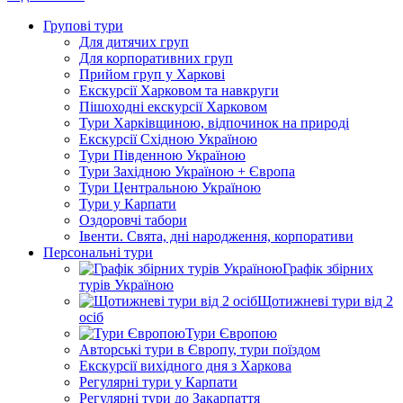
Групові тури
Для дитячих груп
Для корпоративних груп
Прийом груп у Харкові
Екскурсії Харковом та навкруги
Пішоходні екскурсії Харковом
Тури Харківщиною, відпочинок на природі
Екскурсії Східною Україною
Тури Південною Україною
Тури Західною Україною + Європа
Тури Центральною Україною
Тури у Карпати
Оздоровчі табори
Івенти. Свята, дні народження, корпоративи
Персональні тури
Графік збірних
турів Україною
Щотижневі тури від 2
осіб
Тури Європою
Авторські тури в Європу, тури поїздом
Екскурсії вихідного дня з Харкова
Регулярні тури у Карпати
Регулярні тури до Закарпаття