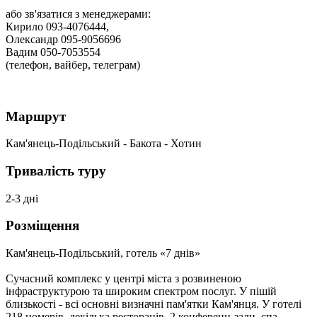
або зв'язатися з менеджерами:
Кирило 093-4076444,
Олександр 095-9056696
Вадим 050-7053554
(телефон, вайбер, телеграм)
Маршрут
Кам'янець-Подільський - Бакота - Хотин
Тривалість туру
2-3 дні
Розміщення
Кам'янець-Подільський, готель «7 днів»
Сучасний комплекс у центрі міста з розвиненою
інфраструктурою та широким спектром послуг. У пішій
близькості - всі основні визначні пам'ятки Кам'янця. У готелі
218 номерів, декілька ресторанів, 2 конференц-зали, спа-