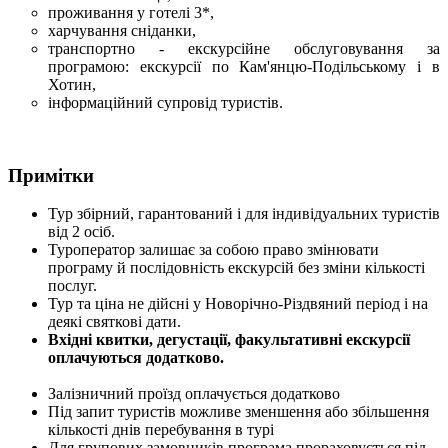
проживання у готелі 3*,
харчування сніданки,
транспортно - екскурсійне обслуговування за
програмою: екскурсії по Кам'янцю-Подільському і в
Хотин,
інформаційний супровід туристів.
Примітки
Тур збірний, гарантований і для індивідуальних туристів
від 2 осіб.
Туроператор залишає за собою право змінювати
програму й послідовність екскурсій без зміни кількості
послуг.
Тур та ціна не дійсні у Новорічно-Різдвяний період і на
деякі святкові дати.
Вхідні квитки, дегустації, факультативні екскурсії
оплачуються додатково.
Залізничний проїзд оплачується додатково
Під запит туристів можливе зменшення або збільшення
кількості днів перебування в турі
Для групових замовників програма прораховується під