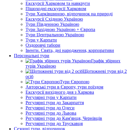
Екскурсії Харковом та навкруги
Пішоходні екскурсії Харковом
Тури Харківщиною, відпочинок на природі
Екскурсії Східною Україною
Тури Південною Україною
Тури Західною Україною + Європа
Тури Центральною Україною
Тури у Карпати
Оздоровчі табори
Івенти. Свята, дні народження, корпоративи
Персональні тури
Графік збірних
турів Україною
Щотижневі тури від 2
осіб
Тури Європою
Авторські тури в Європу, тури поїздом
Екскурсії вихідного дня з Харкова
Регулярні тури у Карпати
Регулярні тури до Закарпаття
Регулярні тури до Одеси
Регулярні тури до Львова
Регулярні тури до Кам'янця, Чернівців
Регулярні тури до Трускавця
Сезонні тури, відпочинок