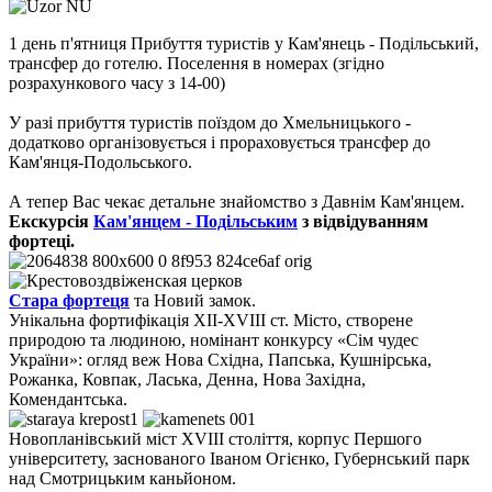
1 день п'ятниця
Прибуття туристів у Кам'янець - Подільський,
трансфер до готелю. Поселення в номерах (згідно
розрахункового часу з 14-00)
У разі прибуття туристів поїздом до Хмельницького -
додатково організовується і прораховується трансфер до
Кам'янця-Подольського.
А тепер Вас чекає детальне знайомство з Давнім Кам'янцем
.
Екскурсія
Кам'янцем - Подільським
з відвідуванням
фортеці.
Стара фортеця
та
Новий замок.
Унікальна фортифікація XII-XVIII ст. М
істо, створене
природою та людиною, номінант конкурсу «Сім чудес
України»: огляд веж Нова Східна, Папська, Кушнірська,
Рожанка, Ковпак, Ласька, Денна, Нова Західна,
Комендантська.
Новопланівський міст XVIII століття,
корпус Першого
університету, заснованого Іваном Огієнко,
Губернський парк
над Смотрицьким каньйоном.