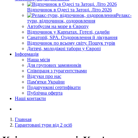
Відпочинок в Одесі та Затоці. Літо 2026
Релакс-
тури, відпочинок, оздоровлення
Автобусом на море в Європу
Відпочинок у Карпатах. Готелі, садиби
Санаторії, SPA. Оздоровлення й лікування
Відпочинок по всьому світу. Пошук турів
Дитячі, молодіжні табори у Європі
Інформація
Наша місія
Для групових замовників
Співпраця з турагентствами
Відгуки про нас
Пам'ятки України
Подарункові сертифікати
Публічна оферта
Наші контакти
Главная
Гарантовані тури від 2 осіб