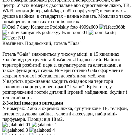
центр. У всіх номерах двоспальне або односпальне ліжко, ТВ,
Wi-Fi, кондиціонер, міні-бар, набір парфумерії; в економах -
душова кабінка, в стандартах - ванна кімната. Можливо також
розміщення в люксах та напівлюксах.
Кам'янець-Подільський, готель "Гала"
Готель "Gala" знаходиться у тихому місці, в 15 хвилинах
ходьби від центру міста Кам'янець-Подільський. На його
території розбитий парк зі скульптурами та альтанками, а
також функціонує сауна. Номери готелю Gala оформлені в
яскравих тонах і обставлені дерев'яними меблями.
У вартість проживання входить сніданок на території
головного корпусу в ресторані "Пуаро". Крім того, у
розпорядженні гостей дитячий ігровий майданчик, боулінг і
тенісний корт.
2-3-місні номери з вигодами
У номерах: 2 або 3 окремих ліжка, супутникове ТБ, телефон,
інтернет, душова кабіна, туалетні аксесуари, набір міні-
парфумерії. Площа: від 18 м2.