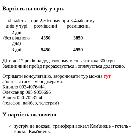
Вартість на особу у грн.
кількість
при 2-місному
при 3-4-місному
днів у турі
розміщенні
розміщенні
2 дні
(без вільного
4350
3850
дня)
3 дні
5450
4950
Діти до 12 років на додатковому місці - знижка 300 грн
Залізничний проїзд прораховується і оплачується додатково.
Отримати консультацію, забронювати тур можна
тут
або зв'язатися з менеджерами:
Кирило 093-4076444,
Олександр 095-9056696
Вадим 050-7053554
(телефон, вайбер, телеграм)
У вартість включено
зустріч на вокзалі, трансфери вокзал Кам'янець - готель -
вокзал Кам'янець,