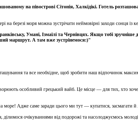
шованому на півострові Сітонія, Халкідікі. Готель розташов
ері на березі моря можна зустрічати неймовірні заходи сонця із 
Франківську, Умані, Ізмаїлі та Чернівцях. Якщо тобі зручніше 
гший маршрут. А там вже зустрінемося:)"
зташування та все необхідне, щоб зробити наш відпочинок макси
ворюють особливий грецький вайб. Це місце — для тих, хто хоче 
а море! Адже саме заради цього ми тут — купатися, засмагати й 
онця, ділимося очікуваннями від подорожі та насолоджуємось мол