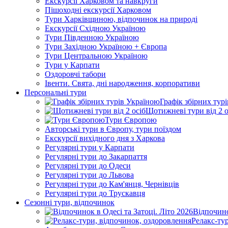
Екскурсії Харковом та навкруги
Пішоходні екскурсії Харковом
Тури Харківщиною, відпочинок на природі
Екскурсії Східною Україною
Тури Південною Україною
Тури Західною Україною + Європа
Тури Центральною Україною
Тури у Карпати
Оздоровчі табори
Івенти. Свята, дні народження, корпоративи
Персональні тури
Графік збірних тур
Щотижневі тури від 2 о
Тури Європою
Авторські тури в Європу, тури поїздом
Екскурсії вихідного дня з Харкова
Регулярні тури у Карпати
Регулярні тури до Закарпаття
Регулярні тури до Одеси
Регулярні тури до Львова
Регулярні тури до Кам'янця, Чернівців
Регулярні тури до Трускавця
Сезонні тури, відпочинок
Відпочино
Релакс-ту