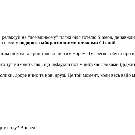
— релаксуй на “домашньому” пляжі біля готелю Simeon, де завжд
 з нами у
подорож найкрасивішими пляжами Сітонії!
жним піском та кришталево чистим морем. Тут легко забути про вс
то тут виходять такі, що Instagram потім вибухає лайками (діджи
олики, добре вино та нові друзі. Це той момент, коли весь вайб 
дну воду? Вперед!