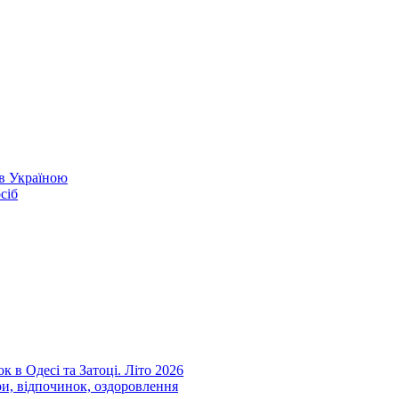
ів Україною
сіб
к в Одесі та Затоці. Літо 2026
ри, відпочинок, оздоровлення