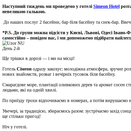
Наступний тиждень ми проведемо у готелі
Simeon Hotel
розта
невеликою галькою.
До наших послуг 2 басейни, бар біля басейну та снек-бар. Ввеч
*P.S. До групи можна підсісти у Києві, Львові, Одесі Івано-
самостійно – повідом нас, і ми допоможемо підібрати найле
День 2-й
Ще трішки в дорозі — і ми на місці!
Готель
Сімеон
одразу закохує: молодіжна атмосфера, зручне ро
нових знайомств, розваг і вечірніх тусовок біля басейну.
Смарагдове море, плантації оливкових дерев та аромат сосен ст
людьми, які на одній хвилі.
По приїзду трохи відпочиваємо в номерах, а потім вирушаємо н
Увечері, за традицією, збираємось разом: зустрічаємо захід с
ще стільки пригод!
Ніч у готелі.