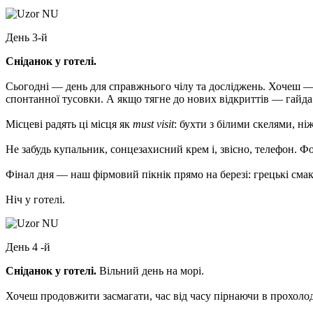
День 3-й
Сніданок у готелі.
Сьогодні — день для справжнього чілу та досліджень. Хочеш 
спонтанної тусовки. А якщо тягне до нових відкриттів — гайда
Місцеві радять ці місця як
must visit
: бухти з білими скелями, ні
Не забудь купальник, сонцезахисний крем і, звісно, телефон. Фо
Фінал дня — наш фірмовий пікнік прямо на березі: грецькі смак
Ніч у готелі.
День 4 -й
Сніданок у готелі.
Вільний день на морі.
Хочеш продовжити засмагати, час від часу пірнаючи в прохоло