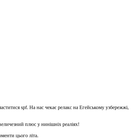
маститися spf. На нас чекає релакс на Егейському узбережжі,
е величезний плюс у нинішніх реаліях!
оменти цього літа.