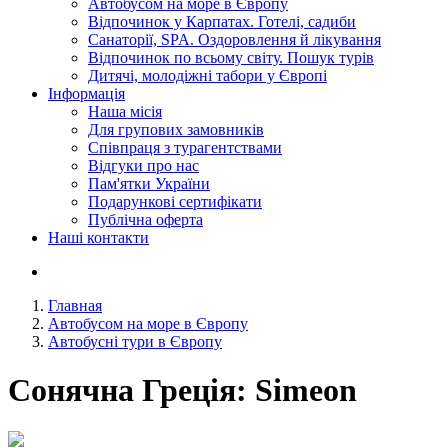
Автобусом на море в Європу
Відпочинок у Карпатах. Готелі, садиби
Санаторії, SPA. Оздоровлення й лікування
Відпочинок по всьому світу. Пошук турів
Дитячі, молодіжні табори у Європі
Інформація
Наша місія
Для групових замовників
Співпраця з турагентствами
Відгуки про нас
Пам'ятки України
Подарункові сертифікати
Публічна оферта
Наші контакти
Главная
Автобусом на море в Європу
Автобусні тури в Європу
Сонячна Греція: Simeon