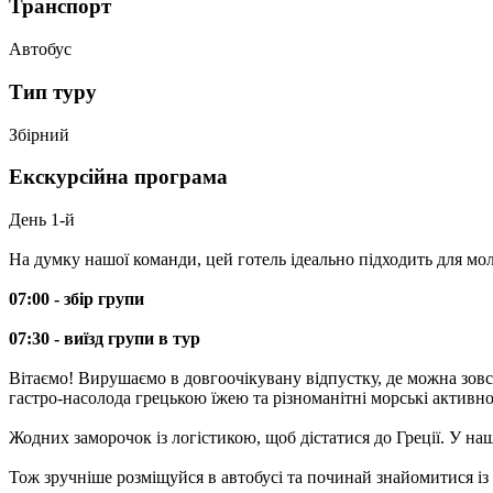
Транспорт
Автобус
Тип туру
Збірний
Екскурсійна програма
День 1-й
На думку нашої команди, цей готель ідеально підходить для мо
07:00 - збір групи
07:30 - виїзд групи в тур
Вітаємо! Вирушаємо в довгоочікувану відпустку, де можна зовсім
гастро-насолода грецькою їжею та різноманітні морські активно
Жодних заморочок із логістикою, щоб дістатися до Греції. У на
Тож зручніше розміщуйся в автобусі та починай знайомитися із