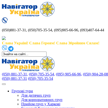
(050)881-37-31, (050)705-35-54, (095)905-66-96, (093)407-64-44
Слава Україні! Слава Героям! Слава Збройним Силам!
(050) 881-37-31,
(050) 705-35-54,
(095) 905-66-96,
(050) 904-28-08
(050) 881-37-31
(050) 705-35-54
Групові тури
Для дитячих груп
Для корпоративних груп
Прийом груп у Харкові