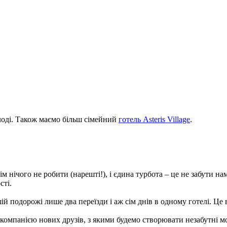
лоді. Також маємо більш сімейний
готель Asteris Village
.
 нічого не робити (нарешті!), і єдина турбота – це не забути на
сті.
шій подорожі лише два переїзди і аж сім днів в одному готелі. Ц
 компанією нових друзів, з якими будемо створювати незабутні м