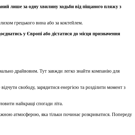
аний лише за одну хвилину ходьби від піщаного пляжу з
келихом грецького вина або за коктейлем.
доєднатись у Європі або дістатися до місця призначення
мально драйвовим. Тут завжди легко знайти компанію для
відчути свободу, зарядитися енергією та розділити момент з
ловити найкращі спогади літа.
одіжною атмосферою, яка тільки починає розкриватися. Попереду