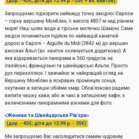
(дор. - 45€; діти до 13.99 р. - 35€ + вх. квиток)
.
Запрошуємо підкорити найвищу точку західної Європи
– горну вершину Монблан, її висота 4807 м над рівнем
моря! Наш шлях веде в гірське містечко Шамоні. Саме
звідси починається підйом по найвищій канатній
дорозі в Європі – Aiguille du Midi (3842 м) до вершин
високих Альп (вх. квиток оплачується додатково). А
яка відкривається панорама в 360 градусів на
італійські, французькі та швейцарські Альпи. Просто
дух перехоплює. І звичайно ж найкращий огляд на
Вершину Монблан в яскравих промінцях сонця,
окутаних в затишні обійми хмар. Обов’язково радимо
випити чашку кави, або ж чаю в затишному кафе, з
величезними панорамними вікнами для фото.
«Женева та Швейцарська Рів'єра»
(дор. - 45€; діти до 13.99 р. - 35€)
.
Ми запрошуємо Вас насолодитися самим чудовим