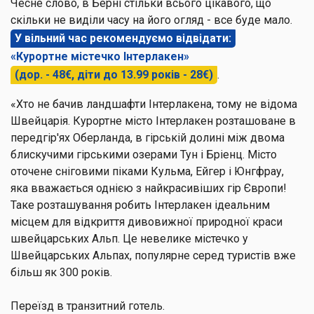
Чесне слово, в Берні стільки всього цікавого, що
скільки не виділи часу на його огляд - все буде мало.
У вільний час рекомендуємо відвідати:
«Курортне містечко Інтерлакен»
(дор. - 48€, діти до 13.99 років - 28€)
.
«Хто не бачив ландшафти Інтерлакена, тому не відома
Швейцарія. Курортне місто Інтерлакен розташоване в
передгір'ях Оберланда, в гірській долині між двома
блискучими гірськими озерами Тун і Бріенц. Місто
оточене сніговими піками Кульма, Ейгер і Юнгфрау,
яка вважається однією з найкрасивіших гір Європи!
Таке розташування робить Інтерлакен ідеальним
місцем для відкриття дивовижної природної краси
швейцарських Альп. Це невелике містечко у
Швейцарських Альпах, популярне серед туристів вже
більш як 300 років.
Переїзд в транзитний готель.