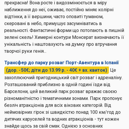
прекрасна! Вона росте і видозмінюється в міру
наближення до неї, оживає, постійно міняє колірні
відтінки, а її вершини, часто оповиті туманом,
скеровані в небо, примушує засумніватись в
реальності. Фантастичні форми що потопають в пишній
зелені скель! Химерні контури Монсерат визначають її
унікальність і наштовхують на думку про втручання
творчої руки генія...
Трансфер до парку розваг Порт-Авентура в Іспанії
(дор. - 50€; діти до 13.99 р. - 40€ + вх. квиток)
Це
захоплюючий пригодницький світ розваг і адреналіну.
Розташований приблизно в одній годині їзди від
Барселони, цей великий парк розваг вражає своєю
різноманітністю і тематичними зонами. Парк пропонує
безліч атракціонів для всіх вікових категорій. Від
неймовірних гірок зі швидкістю понад 100 км/год до
дитячих каруселей та водних атракціонів - тут кожен
знайде щось за свій смак. Однією з основних