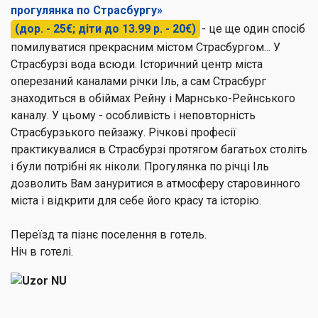
прогулянка по Страсбургу»
(дор. - 25€; діти до 13.99 р. - 20€)
- це ще один спосіб
помилуватися прекрасним містом Страсбургом... У
Страсбурзі вода всюди. Історичний центр міста
оперезаний каналами річки Іль, а сам Страсбург
знаходиться в обіймах Рейну і Марнсько-Рейнського
каналу. У цьому - особливість і неповторність
Страсбурзького пейзажу. Річкові професії
практикувалися в Страсбурзі протягом багатьох століть
і були потрібні як ніколи. Прогулянка по річці Іль
дозволить Вам зануритися в атмосферу старовинного
міста і відкрити для себе його красу та історію.
Переїзд та пізнє поселення в готель.
Ніч в готелі.