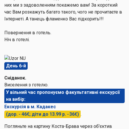
них ми з задоволенням покажемо вам! За короткий
час Вам розкажуть багато такого, чого не прочитаєте в
Інтернеті. А танець фламенко Вас підкорить!!!
Повернення в готель.
Ніч в готелі.
День 6-й
Сніданок.
Виселення з готелю.
У вільний час пропонуємо факультативні екскурсії
на вибір:
Екскурсія в м. Кадакес
(дор. - 46€; діти до 13.99 р. - 36€)
.
Погляньте на картину Коста-Брава через об'єктив