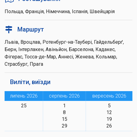
Польща, Франція, Німеччина, Іспанія, Швейцарія
Маршрут
Львів, Вроцлав, Ротенбург-на-Таубері, Гайдельберґ,
Берн, Інтерлакен, Авіньйон, Барселона, Кадакес,
Фігерас, Тосса-де-Мар, Аннесі, Женева, Кольмар,
Страсбург, Прага
Виліти, виїзди
липень 2026
серпень 2026
вересень 2026
25
1
5
8
12
15
19
29
26