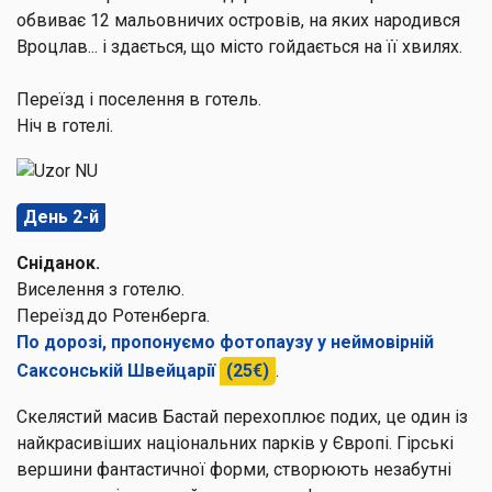
обвиває 12 мальовничих островів, на яких народився
Вроцлав... і здається, що місто гойдається на її хвилях.
Переїзд і поселення в готель.
Ніч в готелі.
День 2-й
Сніданок.
Виселення з готелю.
Переїзд до Ротенберга.
По дорозі, пропонуємо фотопаузу у неймовірній
Саксонській Швейцарії
(25€)
.
Скелястий масив Бастай перехоплює подих, це один із
найкрасивіших національних парків у Європі. Гірські
вершини фантастичної форми, створюють незабутні