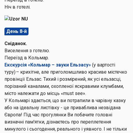
Ніч в готелі.
День 8-й
Сніданок.
Виселення з готелю.
Переїзд в Кольмар.
Екскурсія «Кольмар – звуки Ельзасу»
(у вартості
туру) – крихітне, але приголомшливо красиве містечко
провінції Ельзас. Тихий і розмірений, як усі ельзасці,
порізаний каналами, охопленої яскравими клумбами,
місто належати до місць «must see».
У Кольмарі здається, що ви потрапили в чарівну казку
або на ідеальну листівку - це приваблива незвідана
Європа! Під час прогулянки Ви побачите головні
визначні пам'ятки, дізнаєтесь про переплетення
минулого і сьогодення, реального і уявного. І не тільки