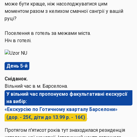
може бути краще, ніж насолоджуватися цим
моментом разом з келихом смачної сангрії у вашій
руці?
Поселення в готель за межами міста.
Ніч в готелі.
День 5-й
Сніданок.
Вільний час в м. Барселона.
У вільний час пропонуємо факультативні екскурсії
на вибір:
«Екскурсію по Готичному кварталу Барселони»
(дор. - 25€, діти до 13.99 р. - 16€)
.
Протягом п'ятисот років тут знаходилася резиденція