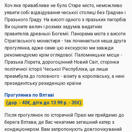
Хоч яке привабливе не було Старе місто, неможливо
уявити собі відвідування чеської столиці без Градчан і
Празького Граду. На висоті одного з празьких пагорбів
Ви оціните велич і розмах задумів видатних
правителів древньої Богемії. Панорама міста з висоти
Страгівського монастиря - так починається наша друга
прогулянка, адже саме цю екскурсію ми завжди
рекомендуємо крім оглядової. Паломницьке місце -
Празька Лорета, дорогоцінний Новий Світ, сторінки
політичної історії Чеської Республіки, це лише
преамбула до головного - візиту в королівську, а нині
президентську резиденцію країни.
Прогулянка по Влтаві
(дор. - 40€, діти до 13.99 р. - 35€)
.
Після прогулянок по історичній Празі ми прийдемо до
берега Влтави, де Вас чекатиме затишний катер з
кондиціонером. Вам запропонують довгоочікуваний