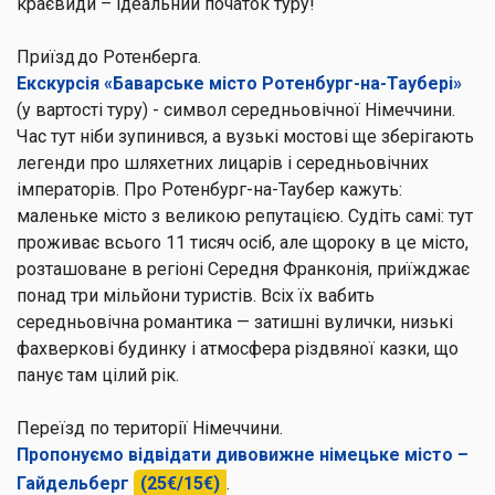
краєвиди – ідеальний початок туру!
Приїзд до Ротенберга.
Екскурсія «Баварське місто Ротенбург-на-Таубері»
(у вартості туру) - символ середньовічної Німеччини.
Час тут ніби зупинився, а вузькі мостові ще зберігають
легенди про шляхетних лицарів і середньовічних
імператорів. Про Ротенбург-на-Таубер кажуть:
маленьке місто з великою репутацією. Судіть самі: тут
проживає всього 11 тисяч осіб, але щороку в це місто,
розташоване в регіоні Середня Франконія, приїжджає
понад три мільйони туристів. Всіх їх вабить
середньовічна романтика — затишні вулички, низькі
фахверкові будинку і атмосфера різдвяної казки, що
панує там цілий рік.
Переїзд по території Німеччини.
Пропонуємо відвідати дивовижне німецьке місто –
Гайдельберг
(25€/15€)
.