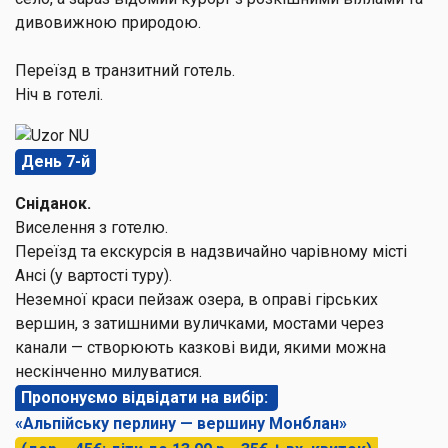
дивовижною природою.
Переїзд в транзитний готель.
Ніч в готелі.
День 7-й
Сніданок.
Виселення з готелю.
Переїзд та екскурсія в надзвичайно чарівному місті
Ансі (у вартості туру).
Неземної краси пейзаж озера, в оправі гірських
вершин, з затишними вуличками, мостами через
канали — створюють казкові види, якими можна
нескінченно милуватися.
Пропонуємо відвідати на вибір:
«Альпійську перлину — вершину Монблан»