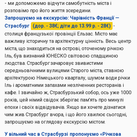
- ми допоможемо відчути самобутність міста і
розповімо про його життя зсередини.
Запрошуємо на екскурсію: Чарівність Франції —
Страсбург
(дор. - 38€; діти до 13.99 р. - 28€)
-
столиця французької провінції Ельзас. Місто має
важливу історичну та архітектурну цінність. Весь центр
міста, що знаходиться на острові, оточеному річкою
Іль, був визнаний ЮНЕСКО світовою спадщиною
людства. Страсбург зачаровує звивистими
середньовічними вулицями Старого міста, ставною
архітектурою Німецького кварталу, шумом води річки
Іль і ароматними запахами незліченних ресторанів і
кафе. І звичайно ж, Страсбурзький собор, ось уже 1000
років, цей німий свідок зберігає пам'ять про минулі
епохи і своїх відвідувачів. Якщо ви хочете дізнатися
чим жив Страсбург вчора, і що його хвилює сьогодні,
запрошуємо на оглядову екскурсію містом.
У вільний час в Страсбурзі пропонуємо «Річкова