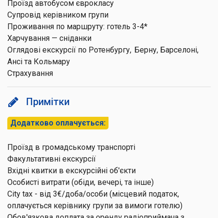
Проїзд автобусом єврокласу
Супровід керівником групи
Проживання по маршруту: готель 3-4*
Харчування — сніданки
Оглядові екскурсії по Ротенбургу, Берну, Барселоні,
Ансі та Кольмару
Страхування
Примітки
Додатково оплачується:
Проїзд в громадському транспорті
Факультативні екскурсії
Вхідні квитки в екскурсійні об'єкти
Особисті витрати (обіди, вечері, та інше)
City tax - від 3€/доба/особи (місцевий податок,
оплачується керівнику групи за вимоги готелю)
Обов'язкова доплата за оренду радіоприймача з