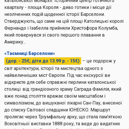
каталонської монархії. Історичний центр готичного
кварталу - площа Короля - диво готики і місце дії
незліченних подій щоденної історії Барселони.
Стверджують, що саме на цій площі Католицькі королі
Фернандо і Ізабелла прийняли Христофора Колумба,
який повернувся зі свого першого плавання в
Америку...
«Таємниці Барселони»
(дор. - 25€; діти до 13.99 р. - 15€)
– це подорож у
світ архітектури, історії та мистецтва одного з
найвеличніших міст Європи. Під час екскурсії ви
відкриєте для себе справжні перлини каталонської
столиці: від грандіозного храму Саграда Фамілія, який
вже понад століття вражає своїм масштабом і
символізмом, до вишуканої лікарні Сан-Пау, внесеної
до списку Світової спадщини ЮНЕСКО. Маршрут
пролягає через Тріумфальну арку, що стала пам’яткою
Всесвітньої виставки 1888 року, та веде до видатних