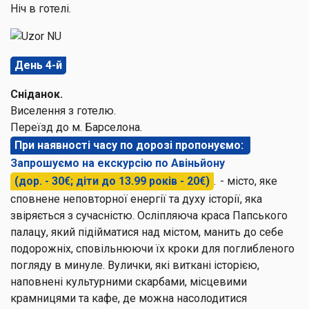
Ніч в готелі.
День 4-й
Сніданок.
Виселення з готелю.
Переїзд до м. Барселона.
При наявності часу по дорозі пропонуємо:
Запрошуємо на екскурсію по Авіньйону
(дор. - 30€; діти до 13.99 років - 20€)
. - місто, яке
сповнене неповторної енергії та духу історії, яка
звіряється з сучасністю. Осліпляюча краса Папського
палацу, який підійматися над містом, манить до себе
подорожніх, сповільнюючи їх кроки для поглибленого
погляду в минуле. Вулички, які виткані історією,
наповнені культурними скарбами, місцевими
крамницями та кафе, де можна насолодитися