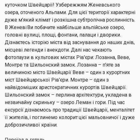
куточком Швейцарії! Узбережжям Женевського
озера, оточеного Альпами. Для цієї території характерні
дуже м’який клімат і розкішна субтропічна рослинність.
В Женеві Ви побачите найбільше альпійське озеро,
головні вулиці, площі, фонтани, палаци і дворики.
Дізнаєтесь історію міста від заснування до наших днів,
місцеві легенди і анекдоти. Далі нас чекають
фотопаузи в культових містах Рів'єри: Лозанна, Веве,
Монтре та Шильонский замок. Лозанна – п’яте за
величиною місто Швейцарії Веве – один з курортних
міст Швейцарської Рів’єри. Монтре – один з
найвідоміших аристократичних курортів Швейцарії.
Шильонский замок – перлина архітектури, укладена в
незвичайну скриньку – озеро Леман і гори. Під час
ексурсії дізнаємось про традиції Швейцарії, менталітет
її жителів, і поглинемо колорит цієї мальовничої і дуже
доброзичливої країни.
Переїзд в готель.