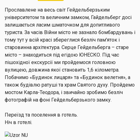
Прославлене на весь світ Гейдельберзьким
університетом та величним замком, Гайдельберг досі
залишається ласим шматочком для допитливого
туриста. За часів Війни місто не зазнало бомбардувань і
тому тут у всій красі збереглися безліч пам'яток і
старовинна архітектура. Серце Гейдельберга – старе
місто – знаходиться під егідою ЮНЕСКО. Під час
пішохідної екскурсії ми пройдемося головною
вулицею, довжина якої становить 1,6 кілометра.
Побачимо «Будинок лицаря» та «Будинок велетня», а
також будівлю ратуші та храм Святого духу. Пройдемо
мостом Карла-Теодора, і звичайно зробимо безліч
фотографій на фоні Гейдельберзького замку.
Переїзд та поселення в готель.
Ніч в готелі.