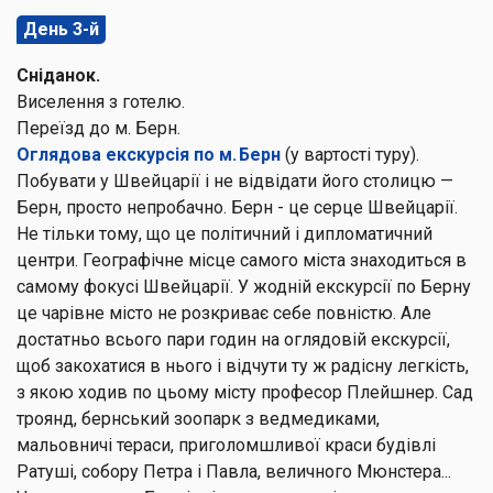
День 3-й
Сніданок.
Виселення з готелю.
Переїзд до м. Берн.
Оглядова екскурсія по м. Берн
(у вартості туру).
Побувати у Швейцарії і не відвідати його столицю —
Берн, просто непробачно. Берн - це серце Швейцарії.
Не тільки тому, що це політичний і дипломатичний
центри. Географічне місце самого міста знаходиться в
самому фокусі Швейцарії. У жодній екскурсії по Берну
це чарівне місто не розкриває себе повністю. Але
достатньо всього пари годин на оглядовій екскурсії,
щоб закохатися в нього і відчути ту ж радісну легкість,
з якою ходив по цьому місту професор Плейшнер. Сад
троянд, бернський зоопарк з ведмедиками,
мальовничі тераси, приголомшливої краси будівлі
Ратуші, собору Петра і Павла, величного Мюнстера...