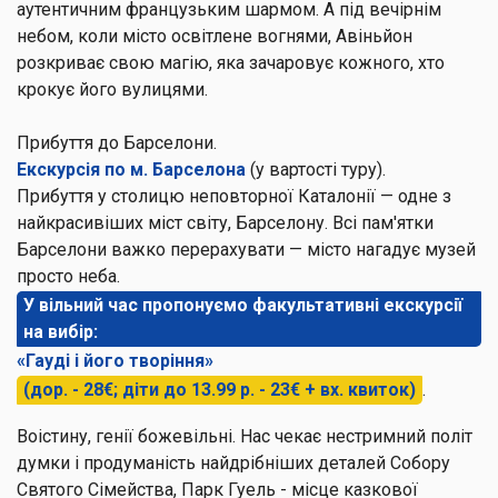
аутентичним французьким шармом. А під вечірнім
небом, коли місто освітлене вогнями, Авіньйон
розкриває свою магію, яка зачаровує кожного, хто
крокує його вулицями.
Прибуття до Барселони.
Екскурсія по м. Барселона
(у вартості туру).
Прибуття у столицю неповторної Каталонії — одне з
найкрасивіших міст світу, Барселону. Всі пам'ятки
Барселони важко перерахувати — місто нагадує музей
просто неба.
У вільний час пропонуємо факультативні екскурсії
на вибір:
«Гауді і його творіння»
(дор. - 28€; діти до 13.99 р. - 23€ + вх. квиток)
.
Воістину, генії божевільні. Нас чекає нестримний політ
думки і продуманість найдрібніших деталей Собору
Святого Сімейства, Парк Гуель - місце казкової