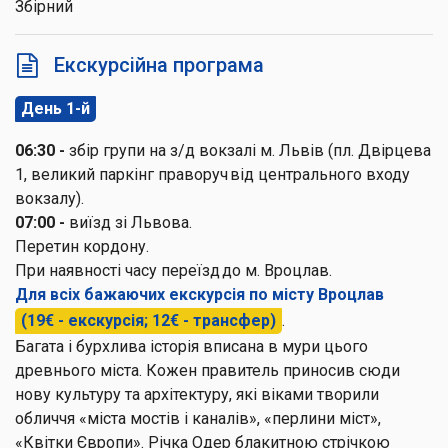
Збірний
Екскурсійна програма
День 1-й
06:30 -
збір групи на з/д вокзалі м. Львів (пл. Двірцева
1, великий паркінг праворуч від центрального входу
вокзалу).
07:00 -
виїзд зі Львова.
Перетин кордону.
При наявності часу переїзд до м. Вроцлав.
Для всіх бажаючих екскурсія по місту Вроцлав
(19€ - екскурсія; 12€ - трансфер)
.
Багата і бурхлива історія вписана в мури цього
древнього міста. Кожен правитель приносив сюди
нову культуру та архітектуру, які віками творили
обличчя «міста мостів і каналів», «перлини міст»,
«Квітки Європи». Річка Одер блакитною стрічкою