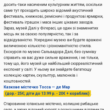
досить-таки насиченим культурним життям, оскільки
саме тут проходить широко відомий акустичний
фестиваль, книжкові, ремісничі і продуктові ярмарки,
фестиваль іграшок і маса інших цікавих заходів.
Зараз, музей Далі у Фігерасі, це один зі знаменитих
місць як за своєю популярністю, так і за
відвідуваністю. Усередині музею ви будете вражені
величезною кількістю і різноманітністю стилів.
Екскурсія по музею Сальвадора Далі, без сумніву
справить на вас дуже сильне враження, і не тільки,
тому що, його музей це найбільший сюрреалістичний
експонат у світі. У ньому ви знайдете багатющу
колекцію картин, скульптур, малюнків і
коштовностей.
Казкове містечко Тосса — де Мар
(дор.- 25€; діти до 13.99 р. - 20€ + кораблик)
.
Старовинне іспанське містечко, колишнє рибацьке
село, а зараз відомий курорт з розкішними віллами та