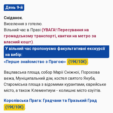
День 9-й
Сніданок.
Виселення з готелю.
Вільний час в Празі
(УВАГА! Пересування на
громадському транспорті, квитки на метро за
власний кошт)
.
У вільний час пропонуємо факультативні екскурсії
на вибір:
«Перше знайомство з Прагою»
(19€/10€)
.
Вацлавська площа, собор Марії Сніжної, Порохова
вежа, Муніципальний дім, костел святого Якуба,
Староміська площа з відомими курантами, єврейське
місто, а також Клементиум - колишнє місто єзуїтів.
Королівська Прага: Градчани та Празький Град
(19€/10€)
.