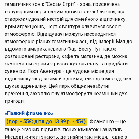
тематичних зон є "Сесам Стріт" - зона, присвячена
популярним персонажам дитячого телебачення, що
створює чудовий настрій для сімейного відпочинку.
Крім атракціонів, Порт Авентура славиться своєю
атмосферою. Відвідувачі можуть насолодитися
атмосферою різних тематичних зон, від імперії Мая до
відомого американського Фар-Весту. Тут також
розташовані ресторани, кафе та магазини, де можна
скуштувати страви з різних кухонь світу та придбати
сувеніри. Порт Авентура - це чудове місце для
відпочинку як для сімей з дітьми, так і для молоді, яка
шукає адреналіну. Цей парк обіцяє незабутні
враження, захоплюючу атмосферу та незмінний дух
пригоди.
«Палкий фламенко»
(дор. - 55€; діти до 13.99 р. - 45€)
. Фламенко — це
танець жарких підвалів, тісних кімнаток і закутків.
Місцеві жителі знають, де знайти такі місця. І одне з