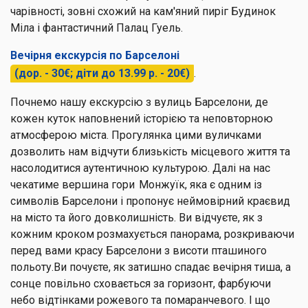
чарівності, зовні схожий на кам'яний пиріг Будинок
Міла і фантастичний Палац Гуель.
Вечірня екскурсія по Барселоні
(дор. - 30€; діти до 13.99 р. - 20€)
.
Почнемо нашу екскурсію з вулиць Барселони, де
кожен куток наповнений історією та неповторною
атмосферою міста. Прогулянка цими вуличками
дозволить нам відчути близькість місцевого життя та
насолодитися аутентичною культурою. Далі на нас
чекатиме вершина гори Монжуїк, яка є одним із
символів Барселони і пропонує неймовірний краєвид
на місто та його довколишність. Ви відчуєте, як з
кожним кроком розмахується панорама, розкриваючи
перед вами красу Барселони з висоти пташиного
польоту.Ви почуєте, як затишно спадає вечірня тиша, а
сонце повільно сховається за горизонт, фарбуючи
небо відтінками рожевого та помаранчевого. І що