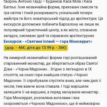
творінь Антоніо Гауді – будинків Каса Міла і Каса
Батльо. Їхня незвичайна форма, приховані смисли та
гра світла і тіней розкривають унікальний почерк
майстра та його новаторський підхід до архітектури. Ця
екскурсія допоможе побачити Барселону не лише як
популярний туристичний центр, а як місто, сповнене
загадок, сміливих ідей та справжніх архітектурних
Екскурсія - «Святиня Іспанії — гора Монсеррат»
(дор. - 46€; діти до 13.99 р. - 36€)
.
На химерній незвичайної форми горі розташований
старовинний монастир, де зберігається образ Святої
Діви - «Чорна Мадонна»... Згідно з легендою в IX
століття, на схилі гори знайшли статую «Чорної
Мадонни». Її спробували спустити вниз, але чим далі її
несли, тим важче вона ставала. І тоді вирішили
залишити її на вершині, а поряд заснували монастир...
Гора Монсеррат, розпиляна ангелами і яка
охороняється «Чорною Мадонною», ще й неймовірно