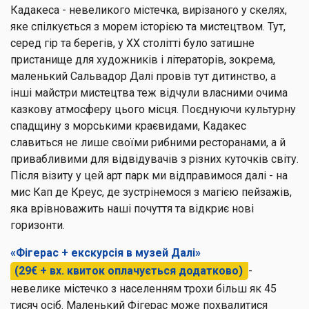
Кадакеса - невеликого містечка, вирізаного у скелях,
яке спілкується з морем історією та мистецтвом. Тут,
серед гір та берегів, у XX столітті було затишне
пристанище для художників і літераторів, зокрема,
маленький Сальвадор Далі провів тут дитинство, а
інші майстри мистецтва теж відчули власними очима
казкову атмосферу цього місця. Поєднуючи культурну
спадщину з морськими краєвидами, Кадакес
славиться не лише своїми рибними ресторанами, а й
привабливими для відвідувачів з різних куточків світу.
Після візиту у цей арт парк ми відправимося далі - на
мис Кап де Креус, де зустрінемося з магією пейзажів,
яка врівноважить наші почуття та відкриє нові
горизонти.
«Фігерас + екскурсія в музей Далі»
(29€ + вх. квиток оплачується додатково)
-
невелике містечко з населенням трохи більш як 45
тисяч осіб. Маленький Фігерас може похвалитися