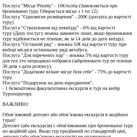
Послуга "Місце Priority" - 10€/особа (Замовляється при
бронюванні туру. Обирається місце з 1 по 12)
Послуга "Одномісне розміщення" - 200€ (доплата до вартості
туру)
Послуга "Страхування від невиїзду" - 6% від вартості
туру (Дану послугу можна замовити лише, якщо бронювання
туру відбувається не пізніше, як за 14 днів до дати виїзду).
Послуга "Останній ряд" - знижка 10€ від вартості туру при
виборі місця в останньому ряді автобуса.
Послуга "Для наречених пар" - знижка 5% від вартості туру
для тих хто нещодавно побрався (забронювати тур не пізніше
30 днів з дати розпису).
Послуга "Додаткове вільне місце біля себе" - 75% до вартості
туру.
Послуга "Подарунок на день народження".
- 1 безкоштовна факультативна екскурсія в турі на вибір
Туроператора.
ВАЖЛИВО:
Обов’язковий депозит або обов’язкова екскурсія в акційних
турах!
Депозит (або екскурсія) є обов'язковими при бронюванні туру
по акційній ціні. Якщо тур придбаний по стандартній ціні,
депозит (або обов’язкова екскурсія) не оплачуються.