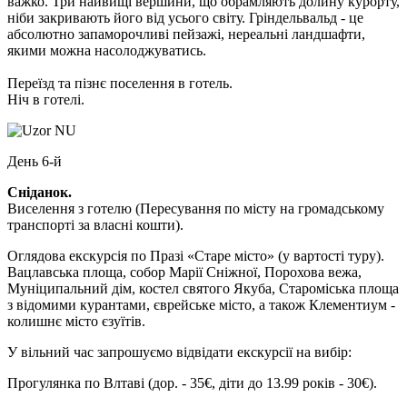
важко. Три найвищі вершини, що обрамляють долину курорту,
ніби закривають його від усього світу. Гріндельвальд - це
абсолютно запаморочливі пейзажі, нереальні ландшафти,
якими можна насолоджуватись.
Переїзд та пізнє поселення в готель.
Ніч в готелі.
День 6-й
Сніданок.
Виселення з готелю
(Пересування по місту на громадському
транспорті за власні кошти)
.
Оглядова екскурсія по Празі «Старе місто»
(у вартості туру).
Вацлавська площа, собор Марії Сніжної, Порохова вежа,
Муніципальний дім, костел святого Якуба, Староміська площа
з відомими курантами, єврейське місто, а також Клементиум -
колишнє місто єзуїтів.
У вільний час запрошуємо відвідати екскурсії на вибір:
Прогулянка по Влтаві
(дор. - 35€, діти до 13.99 років - 30€)
.