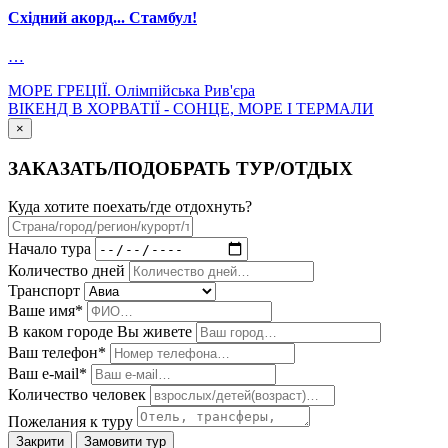
Східний акорд... Стамбул!
…
МОРЕ ГРЕЦІЇ. Олімпійська Рив'єра
ВІКЕНД В ХОРВАТІЇ - СОНЦЕ, МОРЕ І ТЕРМАЛИ
×
ЗАКАЗАТЬ/ПОДОБРАТЬ ТУР/ОТДЫХ
Куда хотите поехать/где отдохнуть?
Начало тура
Количество дней
Транспорт
Ваше имя*
В каком городе Вы живете
Ваш телефон*
Ваш е-мail*
Количество человек
Пожелания к туру
Закрити
Замовити тур