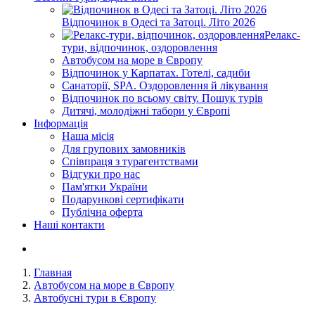
Відпочинок в Одесі та Затоці. Літо 2026
Релакс-
тури, відпочинок, оздоровлення
Автобусом на море в Європу
Відпочинок у Карпатах. Готелі, садиби
Санаторії, SPA. Оздоровлення й лікування
Відпочинок по всьому світу. Пошук турів
Дитячі, молодіжні табори у Європі
Інформація
Наша місія
Для групових замовників
Співпраця з турагентствами
Відгуки про нас
Пам'ятки України
Подарункові сертифікати
Публічна оферта
Наші контакти
Главная
Автобусом на море в Європу
Автобусні тури в Європу