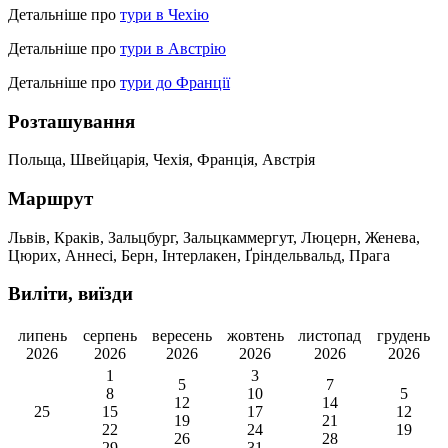
Детальніше про
тури в Чехію
Детальніше про
тури в Австрію
Детальніше про
тури до Франції
Розташування
Польща, Швейцарія, Чехія, Франція, Австрія
Маршрут
Львів, Краків, Зальцбург, Зальцкаммергут, Люцерн, Женева,
Цюрих, Аннесі, Берн, Інтерлакен, Ґріндельвальд, Прага
Виліти, виїзди
липень
серпень
вересень
жовтень
листопад
грудень
2026
2026
2026
2026
2026
2026
1
3
5
7
8
10
5
12
14
25
15
17
12
19
21
22
24
19
26
28
29
31