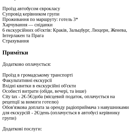
Проїзд автобусом єврокласу
Супровід керівником групи
Проживання по маршруту: готель 3*
Харчування — сніданки
6 екскурсійних об'єктів: Краків, Зальцбург, Люцерн, Женева,
Інтерлакен та Прага
Страхування
Примітки
Додатково оплачується:
Проїзд в громадському транспорті
Факультативні екскурсії
Вхідні квитки в екскурсійні об'єкти
Особисті витрати (обіди, вечері, та інше)
City tax - 2€-5€/доба (місцевий податок, оплачується на
рецепції за вимоги готелю)
Обов'язкова доплата за оренду радіоприймача з навушниками
для екскурсій - 2€/день (оплачується в автобусі керівнику
групи)
Додаткові послуги: