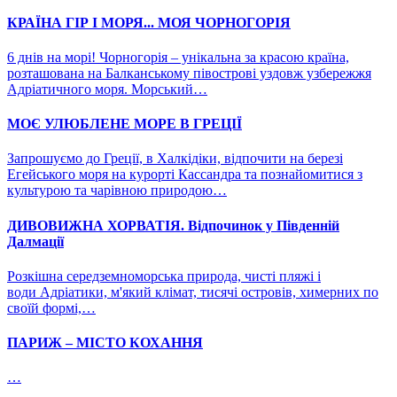
КРАЇНА ГІР І МОРЯ... МОЯ ЧОРНОГОРІЯ
6 днів на морі! Чорногорія – унікальна за красою країна,
розташована на Балканському півострові уздовж узбережжя
Адріатичного моря. Морський…
МОЄ УЛЮБЛЕНЕ МОРЕ В ГРЕЦІЇ
Запрошуємо до Греції, в Халкідіки, відпочити на березі
Егейського моря на курорті Кассандра та познайомитися з
культурою та чарівною природою…
ДИВОВИЖНА ХОРВАТІЯ. Відпочинок у Південній
Далмації
Розкішна середземноморська природа, чисті пляжі і
води Адріатики, м'який клімат, тисячі островів, химерних по
своїй формі,…
ПАРИЖ – МІСТО КОХАННЯ
…