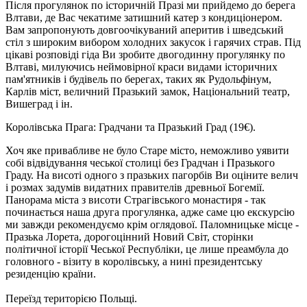
Після прогулянок по історичній Празі ми прийдемо до берега
Влтави, де Вас чекатиме затишний катер з кондиціонером.
Вам запропонують довгоочікуваний аперитив і шведський
стіл з широким вибором холодних закусок і гарячих страв. Під
цікаві розповіді гіда Ви зробите двогодинну прогулянку по
Влтаві, милуючись неймовірної краси видами історичних
пам'ятників і будівель по берегах, таких як Рудольфінум,
Карлів міст, величний Празький замок, Національний театр,
Вишеград і ін.
Королівська Прага: Градчани та Празький Град
(19€)
.
Хоч яке привабливе не було Старе місто, неможливо уявити
собі відвідування чеської столиці без Градчан і Празького
Граду. На висоті одного з празьких пагорбів Ви оціните велич
і розмах задумів видатних правителів древньої Богемії.
Панорама міста з висоти Страгівського монастиря - так
починається наша друга прогулянка, адже саме цю екскурсію
ми завжди рекомендуємо крім оглядової. Паломницьке місце -
Празька Лорета, дорогоцінний Новий Світ, сторінки
політичної історії Чеської Республіки, це лише преамбула до
головного - візиту в королівську, а нині президентську
резиденцію країни.
Переїзд територією Польщі.