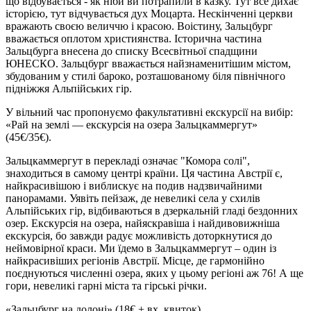
що відбувається - як ніби ви потрапили в казку. Тут все дихає
історією, тут відчувається дух Моцарта. Нескінченні церкви
вражають своєю величчю і красою. Воістину, Зальцбург
вважається оплотом християнства. Історична частина
Зальцбурга внесена до списку Всесвітньої спадщини
ЮНЕСКО. Зальцбург вважається найзнаменитішим містом,
збудованим у стилі бароко, розташованому біля північного
підніжжя Альпійських гір.
У вільний час пропонуємо факультативні екскурсії на вибір:
«Рай на землі — екскурсія на озера Зальцкаммергут»
(45€/35€)
.
Зальцкаммергут в перекладі означає "Комора солі",
знаходиться в самому центрі країни. Ця частина Австрії є,
найкрасивішою і виблискує на подив надзвичайними
панорамами. Уявіть пейзаж, де невеликі села у схилів
Альпійських гір, відбиваються в дзеркальній гладі бездонних
озер. Екскурсія на озера, найяскравіша і найдивовижніша
екскурсія, бо завжди радує можливість доторкнутися до
неймовірної краси. Ми їдемо в Зальцкаммергут – один із
найкрасивіших регіонів Австрії. Місце, де гармонійно
поєднуються численні озера, яких у цьому регіоні аж 76! А ще
гори, невеликі гарні міста та гірські річки.
«Зальцбург на долоні»
(18€ + вх. квиток)
.