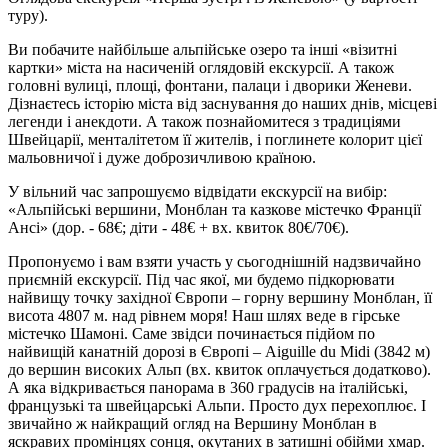
туру).
Ви побачите найбільше альпійське озеро та інші «візитні
картки» міста на насиченій оглядовій екскурсії. А також
головні вулиці, площі, фонтани, палаци і дворики Женеви.
Дізнаєтесь історію міста від заснування до наших днів, місцеві
легенди і анекдоти. А також познайомитеся з традиціями
Швейцарії, менталітетом її жителів, і поглинете колорит цієї
мальовничої і дуже доброзичливою країною.
У вільний час запрошуємо відвідати екскурсії на вибір:
«Альпійські вершини, Монблан та казкове містечко Франції
Ансі»
(дор. - 68€; діти - 48€ + вх. квиток 80€/70€)
.
Пропонуємо і вам взяти участь у сьогоднішній надзвичайно
приємній екскурсії. Під час якої, ми будемо підкорювати
найвищу точку західної Європи – горну вершину Монблан, її
висота 4807 м. над рівнем моря! Наш шлях веде в гірське
містечко Шамоні. Саме звідси починається підйом по
найвищій канатній дорозі в Європі – Aiguille du Midi (3842 м)
до вершин високих Альп (вх. квиток оплачується додатково).
А яка відкривається панорама в 360 градусів на італійські,
французькі та швейцарські Альпи. Просто дух перехоплює. І
звичайно ж найкращий огляд на Вершину Монблан в
яскравих промінцях сонця, окутаних в затишні обійми хмар.