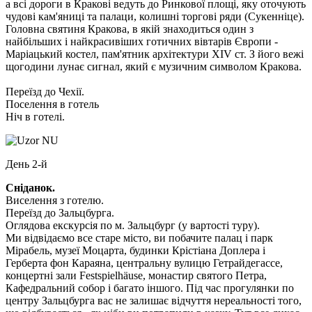
а всі дороги в Кракові ведуть до Ринкової площі, яку оточують
чудові кам'яниці та палаци, колишні торгові ряди (Сукенніце).
Головна святиня Кракова, в якій знаходиться один з
найбільших і найкрасивіших готичних вівтарів Європи -
Маріацький костел, пам'ятник архітектури XIV ст. З його вежі
щогодини лунає сигнал, який є музичним символом Кракова.
Переїзд до Чехії.
Поселення в готель
Ніч в готелі.
День 2-й
Сніданок.
Виселення з готелю.
Переїзд до Зальцбурга.
Оглядова екскурсія по м. Зальцбург
(у вартості туру).
Ми відвідаємо все старе місто, ви побачите палац і парк
Мірабель, музеї Моцарта, будинки Крістіана Доплера і
Герберта фон Караяна, центральну вулицю Гетрайдегассе,
концертні зали Festspielhäuse, монастир святого Петра,
Кафедральний собор і багато іншого. Під час прогулянки по
центру Зальцбурга вас не залишає відчуття нереальності того,