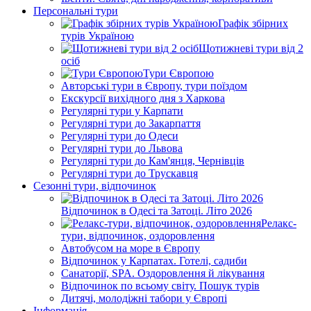
Персональні тури
Графік збірних
турів Україною
Щотижневі тури від 2
осіб
Тури Європою
Авторські тури в Європу, тури поїздом
Екскурсії вихідного дня з Харкова
Регулярні тури у Карпати
Регулярні тури до Закарпаття
Регулярні тури до Одеси
Регулярні тури до Львова
Регулярні тури до Кам'янця, Чернівців
Регулярні тури до Трускавця
Сезонні тури, відпочинок
Відпочинок в Одесі та Затоці. Літо 2026
Релакс-
тури, відпочинок, оздоровлення
Автобусом на море в Європу
Відпочинок у Карпатах. Готелі, садиби
Санаторії, SPA. Оздоровлення й лікування
Відпочинок по всьому світу. Пошук турів
Дитячі, молодіжні табори у Європі
Інформація