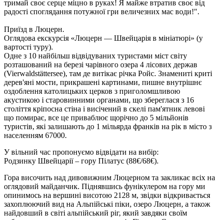
тримай своє серце міцно в руках! Я майже втратив своє від
радості споглядання потужної гри величезних мас води!".
Приїзд в Люцерн.
Оглядова екскурсія «Люцерн — Швейцарія в мініатюрі»
(у
вартості туру).
Одне з 10 найбільш відвідуваних туристами міст світу
розташований на березі чарівного озера 4 лісових держав
(Vierwaldstättersee), там де витікає річка Ройс. Знамениті криті
дерев'яні мости, прикрашені картинами, пишне внутрішнє
оздоблення католицьких церков з приголомшливою
акустикою і старовинними органами, що збереглася з 16
століття кріпосна стіна і висічений в скелі пам'ятник левові
що помирає, все це приваблює щорічно до 5 мільйонів
туристів, які залишають до 1 мільярда франків на рік в місто з
населенням 67000.
У вільний час пропонуємо відвідати на вибір:
Родзинку Швейцарії – гору Пілатус
(88€/68€)
.
Гора височить над дивовижним Люцерном та закликає всіх на
оглядовий майданчик. Піднявшись фунікулером на гору ми
опинимось на вершині висотою 2128 м, звідки відкривається
захоплюючий вид на Альпійські піки, озеро Люцерн, а також
найдовший в світі альпійський ріг, який завдяки своїм