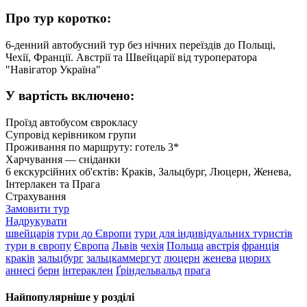
Про тур коротко:
6-денний автобусний тур без нічних переїздів до Польщі,
Чехії, Франції. Австрії та Швейцарії від туроператора
"Навігатор Україна"
У вартість включено:
Проїзд автобусом єврокласу
Супровід керівником групи
Проживання по маршруту: готель 3*
Харчування — сніданки
6 екскурсійних об'єктів: Краків, Зальцбург, Люцерн, Женева,
Інтерлакен та Прага
Страхування
Замовити тур
Надрукувати
швейцарія
тури до Європи
тури для індивідуальних туристів
тури в європу
Європа
Львів
чехія
Польща
австрія
франція
краків
зальцбург
зальцкаммергут
люцерн
женева
цюрих
аннесі
берн
інтераклен
Ґріндельвальд
прага
Найпопулярніше у розділі