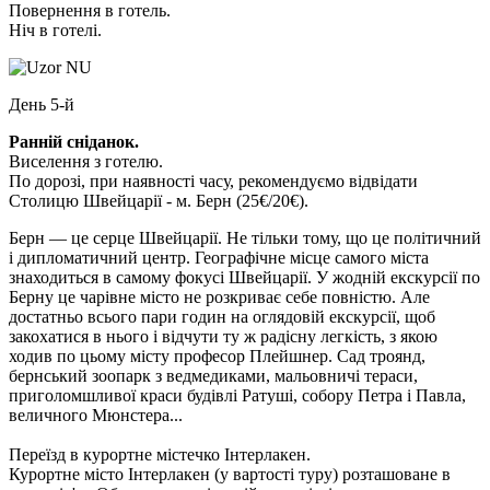
Повернення в готель.
Ніч в готелі.
День 5-й
Ранній сніданок.
Виселення з готелю.
По дорозі, при наявності часу, рекомендуємо відвідати
Столицю Швейцарії - м. Берн
(25€/20€)
.
Берн — це серце Швейцарії. Не тільки тому, що це політичний
і дипломатичний центр. Географічне місце самого міста
знаходиться в самому фокусі Швейцарії. У жодній екскурсії по
Берну це чарівне місто не розкриває себе повністю. Але
достатньо всього пари годин на оглядовій екскурсії, щоб
закохатися в нього і відчути ту ж радісну легкість, з якою
ходив по цьому місту професор Плейшнер. Сад троянд,
бернський зоопарк з ведмедиками, мальовничі тераси,
приголомшливої краси будівлі Ратуші, собору Петра і Павла,
величного Мюнстера...
Переїзд в курортне містечко Інтерлакен.
Курортне місто Інтерлакен
(у вартості туру) розташоване в