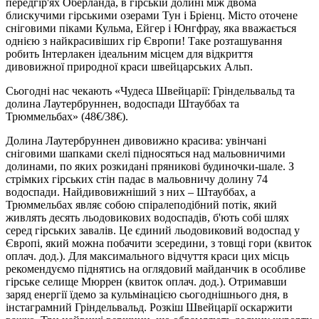
передгір'ях Оберланда, в гірській долині між двома
блискучими гірськими озерами Тун і Бріенц. Місто оточене
сніговими піками Кульма, Ейгер і Юнгфрау, яка вважається
однією з найкрасивіших гір Європи! Таке розташування
робить Інтерлакен ідеальним місцем для відкриття
дивовижної природної краси швейцарських Альп.
Сьогодні нас чекають «Чудеса Швейцарії: Гріндельвальд та
долина Лаутербруннен, водоспади Штауббах та
Трюммельбах»
(48€/38€)
.
Долина Лаутербруннен дивовижно красива: увінчані
сніговими шапками скелі підносяться над мальовничими
долинами, по яких розкидані пряникові будиночки-шале. З
стрімких гірських стін падає в мальовничу долину 74
водоспади. Найдивовижніший з них – Штауббах, а
Трюммельбах являє собою спіралеподібний потік, який
живлять десять льодовикових водоспадів, б'ють собі шлях
серед гірських завалів. Це єдиний льодовиковий водоспад у
Європі, який можна побачити зсередини, з товщі гори
(квиток
оплач. дод.)
. Для максимального відчуття краси цих місць
рекомендуємо піднятись на оглядовий майданчик в особливе
гірське селище Мюррен
(квиток оплач. дод.)
. Отримавши
заряд енергії їдемо за кульмінацією сьогоднішнього дня, в
інстаграмний Гріндельвальд. Розкіш Швейцарії оскаржити