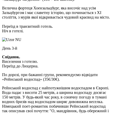
Велична фортеця Хоензальцбург, яка височіє над усім
Зальцбургом і має славетну історію, що починається з XI
століття, з мурів якої відкривається чудовий краєвид на місто.
Переїзд в транзитний готель.
Ніч в готелі.
День 3-й
Сніданок.
Виселення з готелю.
Переїзд до Люцерна.
По дорозі, при бажанні групи, рекомендуємо відвідати
«Рейнський водоспад»
(35€/30€)
.
Рейнський водоспад є найпотужнішим водоспадом в Європі.
Вода падає з висоти 25 метрів, а ширина водоспаду досягає
150 метрів. У будь-який час року, в сонячну погоду в тумані
водних бризів над водоспадом ширяє дивовижна веселка.
Німецький поет-романтик побачивши Рейнський водоспад
так описував свої почуття: "О, мандрівник, будь обережний і