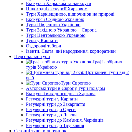
Екскурсії Харковом та навкруги
Пішоходні екскурсії Харковом
Тури Харківщиною, відпочинок на природі
Екскурсії Східною Україною
Тури Південною Україною
Тури Західною Україною + Європа
Тури Центральною Україною
Тури у Карпати
Оздоровчі табори
Івенти. Свята, дні народження, корпоративи
Персональні тури
Графік збірних
турів Україною
Щотижневі тури від 2
осіб
Тури Європою
Авторські тури в Європу, тури поїздом
Екскурсії вихідного дня з Харкова
Регулярні тури у Карпати
Регулярні тури до Закарпаття
Регулярні тури до Одеси
Регулярні тури до Львова
Регулярні тури до Кам'янця, Чернівців
Регулярні тури до Трускавця
Сезонні тури, відпочинок