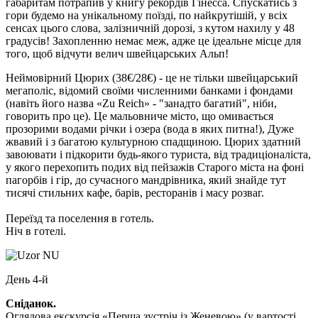
габаритам потрапив у книгу рекордів Гінесса. Спускатись з
гори будемо на унікальному поїзді, по найкрутішій, у всіх
сенсах цього слова, залізничній дорозі, з кутом нахилу у 48
градусів! Захопленню немає меж, адже це ідеальне місце для
того, щоб відчути велич швейцарських Альп!
Неймовірний Цюрих
(38€/28€)
- це не тільки швейцарський
мегаполіс, відомий своїми численними банками і фондами
(навіть його назва «Zu Reich» - "занадто багатий", ніби,
говорить про це). Це мальовниче місто, що омивається
прозорими водами річки і озера (вода в яких питна!), Дуже
жвавий і з багатою культурною спадщиною. Цюрих здатний
завоювати і підкорити будь-якого туриста, від традиціоналіста,
у якого перехопить подих від пейзажів Старого міста на фоні
пагорбів і гір, до сучасного мандрівника, який знайде тут
тисячі стильних кафе, барів, ресторанів і масу розваг.
Переїзд та поселення в готель.
Ніч в готелі.
День 4-й
Сніданок.
Оглядова екскурсія «Перша зустріч із Женевою»
(у вартості