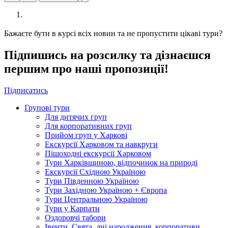
Бажаєте бути в курсі всіх новин та не пропустити цікаві тури?
Підпишись на розсилку та дізнаєшся
першим про наші пропозиції!
Підписатись
Групові тури
Для дитячих груп
Для корпоративних груп
Прийом груп у Харкові
Екскурсії Харковом та навкруги
Пішоходні екскурсії Харковом
Тури Харківщиною, відпочинок на природі
Екскурсії Східною Україною
Тури Південною Україною
Тури Західною Україною + Європа
Тури Центральною Україною
Тури у Карпати
Оздоровчі табори
Івенти. Свята, дні народження, корпоративи