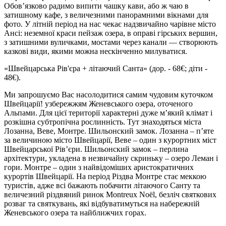
Обов’язково радимо випити чашку кави, або ж чаю в
затишному кафе, з величезними панорамними вікнами для
фото. У літній період на нас чекає надзвичайно чарівне місто
Ансі: неземної краси пейзаж озера, в оправі гірських вершин,
з затишними вуличками, мостами через канали — створюють
казкові види, якими можна нескінченно милуватися.
«Швейцарська Рів'єра + літаючий Санта»
(дор. - 68€; діти -
48€)
.
Ми запрошуємо Вас насолодитися самим чудовим куточком
Швейцарії! узбережжям Женевського озера, оточеного
Альпами. Для цієї території характерні дуже м’який клімат і
розкішна субтропічна рослинність. Тут знаходяться міста
Лозанна, Веве, Монтре. Шильонский замок. Лозанна – п’яте
за величиною місто Швейцарії, Веве – один з курортних міст
Швейцарської Рів’єри. Шильонский замок – перлина
архітектури, укладена в незвичайну скриньку – озеро Леман і
гори. Монтре – один з найвідоміших аристократичних
курортів Швейцарії. На період Різдва Монтре стає меккою
туристів, адже всі бажають побачити літаючого Санту та
величезний різдвяний ринок Montreux Noël, безліч святкових
розваг та святкувань, які відбуватимуться на набережній
Женевського озера та найближчих горах.