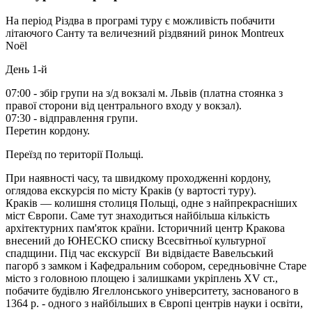
На період Різдва в програмі туру є можливість побачити
літаючого Санту та величезний різдвяний ринок Montreux
Noël
День 1-й
07:00
- збір групи на з/д вокзалі м. Львів
(платна стоянка з
правої сторони від центрального входу у вокзал)
.
07:30
- відправлення групи.
Перетин кордону.
Переїзд по території Польщі.
При наявності часу, та швидкому проходженні кордону,
оглядова екскурсія по місту Краків
(у вартості туру).
Краків — колишня столиця Польщі, одне з найпрекрасніших
міст Європи. Саме тут знаходиться найбільша кількість
архітектурних пам'яток країни. Історичний центр Кракова
внесений до ЮНЕСКО списку Всесвітньої культурної
спадщини. Під час екскурсії Ви відвідаєте Вавельський
пагорб з замком і Кафедральним собором, середньовічне Старе
місто з головною площею і залишками укріплень XV ст.,
побачите будівлю Ягеллонського університету, заснованого в
1364 р. - одного з найбільших в Європі центрів науки і освіти,