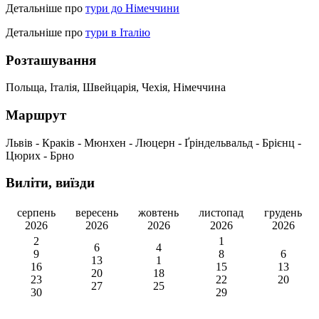
Детальніше про
тури до Німеччини
Детальніше про
тури в Італію
Розташування
Польща, Італія, Швейцарія, Чехія, Німеччина
Маршрут
Львів - Краків - Мюнхен - Люцерн - Ґріндельвальд - Брієнц -
Цюрих - Брно
Виліти, виїзди
серпень
вересень
жовтень
листопад
грудень
2026
2026
2026
2026
2026
2
1
6
4
9
8
6
13
1
16
15
13
20
18
23
22
20
27
25
30
29