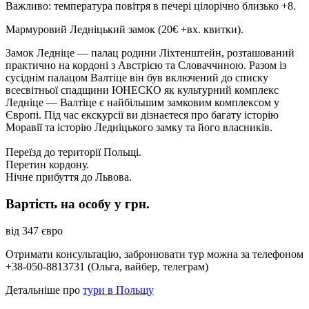
Важливо: температура повітря в печері цілорічно близько +8.
Мармуровий Ледніцький замок
(20€ +вх. квитки)
.
Замок Ледніце — палац родини Ліхтенштейн, розташований
практично на кордоні з Австрією та Словаччиною. Разом із
сусіднім палацом Валтіце він був включений до списку
всесвітньої спадщини ЮНЕСКО як культурний комплекс
Ледніце — Валтіце є найбільшим замковим комплексом у
Європі. Під час екскурсії ви дізнаєтеся про багату історію
Моравії та історію Ледніцького замку та його власників.
Переїзд до території Польщі.
Перетин кордону.
Нічне прибуття до Львова.
Вартість на особу у грн.
від 347 євро
Отримати консультацію, забронювати тур можна за телефоном
+38-050-8813731 (Ольга, вайбер, телеграм)
Детальніше про
тури в Польщу