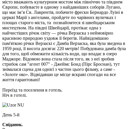
місто вважають культурним мостом між північчю та півднем
Європи, побуваєте в одному з найдавніших соборів Лугано,
що має ім’я Св. Лаврентія, побачите фрески Бернардо Луіні в
церкві Марії з ангелами, пройдете по чарівних вуличках і
площах старого міста, та познайомтеся зі швейцарським
мистецтвом. На півдні Швейцарії, протікає одна з
найчистіших річок світу — річка Верзаска з неймовірно
красивою природою уздовж її берегів. Найвідомішою
пам'яткою річки Верзаскі є Дамба Верзаска, яка була зведена в
1959 році, її висота досягає 220 метрів! Побудована дамба була
для того, щоб обмежити кількість води, що впадає в озеро
Маджоре. Відомою вона стала після того, як з неї зробив
стрибок сам "агент 007" - Джеймс Бонд (Пірс Броснан), тут
знімалася сцена для однієї з частин цього фільму, а саме -
«Золоте око». Відвідавши це місце яскраві спогади на все
життя гарантовані!
Переїзд та поселення в готель.
Ніч в готелі.
День 5-й
Сніданок.