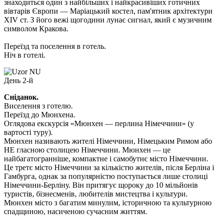
знаходиться один з найбільших і найкрасивіших готичних
вівтарів Європи — Маріацький костел, пам'ятник архітектури
XIV ст. З його вежі щогодини лунає сигнал, який є музичним
символом Кракова.
Переїзд та поселення в готель.
Ніч в готелі.
День 2-й
Сніданок.
Виселення з готелю.
Переїзд до Мюнхена.
Оглядова екскурсія «Мюнхен — перлина Німеччини»
(у
вартості туру).
Мюнхен називають жителі Німеччини, Німецьким Римом або
НЕ гласною столицею Німеччини. Мюнхен — це
найбагатогранніше, компактне і самобутнє місто Німеччини.
Це третє місто Німеччини за кількістю жителів, після Берліна і
Гамбурга, однак за популярністю поступається лише столиці
Німеччини-Берліну. Він притягує щороку до 10 мільйонів
туристів, бізнесменів, любителів мистецтва і культури.
Мюнхен місто з багатим минулим, історичною та культурною
спадщиною, насиченою сучасним життям.