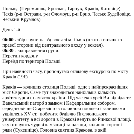
Польща (Перемишль, Ярослав, Тарнув, Краків, Катовіце)
Чехія (р-н Острави, р-н Оломоуц, р-н Брно, Чеське Будейовіце,
Чеський Крумлов)
День 1-й
06:00 -
збір групи на з/д вокзалі м. Львів (платна стоянка з
правої сторони від центрального входу у вокзал).
06:30 -
відправлення групи.
Перетин кордону.
Переїзд по території Польщі.
При наявності часу, пропонуємо оглядову екскурсію по місту
Краків
(19€)
.
Краків — колишня столиця Польщі, одне з найпрекрасніших
міст Європи. Саме тут знаходиться найбільша кількість
архітектурних пам'яток країни. Під час екскурсії Ви відвідаєте
Вавельський пагорб з замком і Кафедральним собором,
середньовічне Старе місто з головною площею і залишками
укріплень XV ст., побачите будівлю Ягеллонського
університету, а всі дороги в Кракові ведуть до Ринкової площі,
яку оточують чудові кам'яниці та палаци, колишні торгові
ряди (Сукенніце). Головна святиня Кракова, в якій