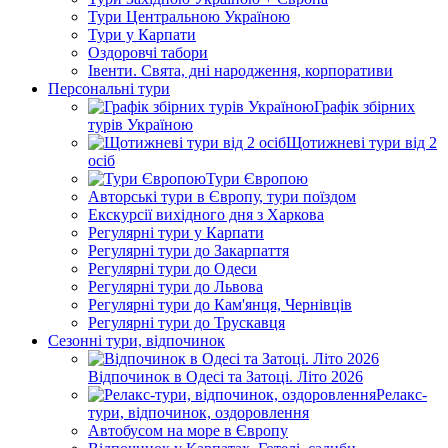
Тури Центральною Україною
Тури у Карпати
Оздоровчі табори
Івенти. Свята, дні народження, корпоративи
Персональні тури
Графік збірних
турів Україною
Щотижневі тури від 2
осіб
Тури Європою
Авторські тури в Європу, тури поїздом
Екскурсії вихідного дня з Харкова
Регулярні тури у Карпати
Регулярні тури до Закарпаття
Регулярні тури до Одеси
Регулярні тури до Львова
Регулярні тури до Кам'янця, Чернівців
Регулярні тури до Трускавця
Сезонні тури, відпочинок
Відпочинок в Одесі та Затоці. Літо 2026
Релакс-
тури, відпочинок, оздоровлення
Автобусом на море в Європу