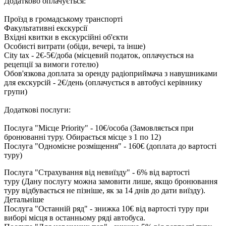
Додатково оплачується:
Проїзд в громадському транспорті
Факультативні екскурсії
Вхідні квитки в екскурсійні об'єкти
Особисті витрати (обіди, вечері, та інше)
City tax - 2€-5€/доба (місцевий податок, оплачується на
рецепції за вимоги готелю)
Обов'язкова доплата за оренду радіоприймача з навушниками
для екскурсій - 2€/день (оплачується в автобусі керівнику
групи)
Додаткові послуги:
Послуга "Місце Priority" - 10€/особа (Замовляється при
бронюванні туру. Обирається місце з 1 по 12)
Послуга "Одномісне розміщення" - 160€ (доплата до вартості
туру)
Послуга "Страхування від невиїзду" - 6% від вартості
туру (Дану послугу можна замовити лише, якщо бронювання
туру відбувається не пізніше, як за 14 днів до дати виїзду).
Детальніше
Послуга "Останній ряд" - знижка 10€ від вартості туру при
виборі місця в останньому ряді автобуса.