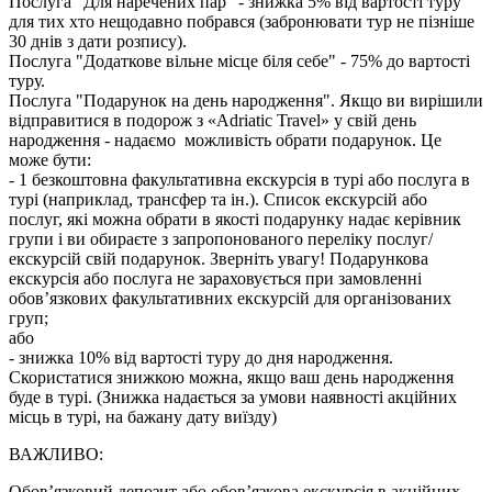
Послуга "Для наречених пар" - знижка 5% від вартості туру
для тих хто нещодавно побрався (забронювати тур не пізніше
30 днів з дати розпису).
Послуга "Додаткове вільне місце біля себе" - 75% до вартості
туру.
Послуга "Подарунок на день народження". Якщо ви вирішили
відправитися в подорож з «Adriatic Travel» у свій день
народження - надаємо можливість обрати подарунок. Це
може бути:
- 1 безкоштовна факультативна екскурсія в турі або послуга в
турі (наприклад, трансфер та ін.). Список екскурсій або
послуг, які можна обрати в якості подарунку надає керівник
групи і ви обираєте з запропонованого переліку послуг/
екскурсій свій подарунок. Зверніть увагу! Подарункова
екскурсія або послуга не зараховується при замовленні
обов’язкових факультативних екскурсій для організованих
груп;
або
- знижка 10% від вартості туру до дня народження.
Скористатися знижкою можна, якщо ваш день народження
буде в турі. (Знижка надається за умови наявності акційних
місць в турі, на бажану дату виїзду)
ВАЖЛИВО:
Обов’язковий депозит або обов’язкова екскурсія в акційних