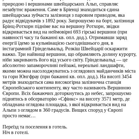
природою і вершинами швейцарських Альп, справляє
незабутнє враження. Саме в Бріенці знаходиться єдина
швейцарська зубчаста залізниця з паровим приводом, яка
радує відвідувачів з 1892 року. Запрошуємо на борт, залізниця
Брінц-Ротхорн підніме вас на вершину Ротхорн, звідки
відкривається вид на неймовірні 693 гірські вершини (при
наявності часу та бажанні кв. опл. дод.). Отримавши заряд
енергії їдемо за кульмінацією сьогоднішнього дня, в
інстаграмний Гріндельвальд. Розкіш Швейцарії оскаржити
важко. Три найвищі вершини, що обрамляють долину курорту,
ніби закривають його від усього світу. Гріндельвальд — це
абсолютно запаморочливі пейзажі, нереальні ландшафти,
якими можна насолоджуватись з оглядових майданчиків міста
та гори Юнгфрау (при бажанні кв. опл. дод.). На висоті 3454
метрів знаходиться сама високогірна залізнична станція
Європейського континенту, яку часто називають Вершиною
Європи. Всіх бажаючих доторкнутись до небес, запрошуємо
піднятись в обсерваторію «Сфінкс» на висоту 3571 метр, де
обладнана оглядова площадка, з якої відкривається вид на
Альпи з оглядом в 360 градусів. Вищих споруд у Європі
просто немає…
Переїзд та поселення в готель.
Ніч в готелі.