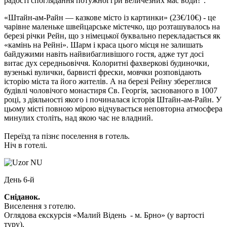
радості споглядання потужної гри величезних мас води!".
«Штайн-ам-Райн — казкове місто із картинки»
(23€/10€)
- це
чарівне маленьке швейцарське містечко, що розташувалось на
березі річки Рейн, що з німецької буквально перекладається як
«камінь на Рейні». Шарм і краса цього місця не залишать
байдужими навіть найвибагливішого гостя, адже тут досі
витає дух середньовіччя. Колоритні фахверкові будиночки,
вузенькі вулички, барвисті фрески, мовчки розповідають
історію міста та його жителів. А на березі Рейну збереглися
будівлі чоловічого монастиря Св. Георгія, заснованого в 1007
році, з діяльності якого і починалася історія Штайн-ам-Райн. У
цьому місті повною мірою відчувається неповторна атмосфера
минулих століть, над якою час не владний.
Переїзд та пізнє поселення в готель.
Ніч в готелі.
День 6-й
Сніданок.
Виселення з готелю.
Оглядова екскурсія «Малий Відень - м. Брно»
(у вартості
туру).