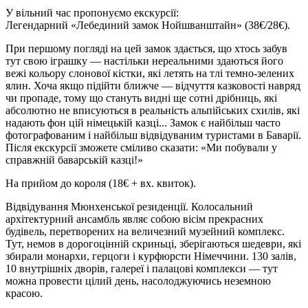
У вільний час пропонуємо екскурсії:
Легендарний «Лебединий замок Нойшванштайн»
(38€/28€)
.
При першому погляді на цей замок здається, що хтось забув
тут свою іграшку — настільки нереальними здаються його
вежі кольору слонової кістки, які летять на тлі темно-зелених
ялин. Хоча якщо підійти ближче — відчуття казковості навряд
чи пропаде, тому що стануть видні ще сотні дрібниць, які
абсолютно не вписуються в реальність альпійських схилів, які
надають фон цій німецькій казці... Замок є найбільш часто
фотографованим і найбільш відвідуваним туристами в Баварії.
Після екскурсії зможете сміливо сказати: «Ми побували у
справжній баварській казці!»
На прийом до короля
(18€ + вх. квиток)
.
Відвідування Мюнхенської резиденції. Колосальний
архітектурний ансамбль являє собою вісім прекрасних
будівель, перетворених на величезний музейний комплекс.
Тут, немов в дорогоцінній скриньці, зберігаються шедеври, які
збирали монархи, герцоги і курфюрсти Німеччини. 130 залів,
10 внутрішніх дворів, галереї і палацові комплекси — тут
можна провести цілий день, насолоджуючись неземною
красою.