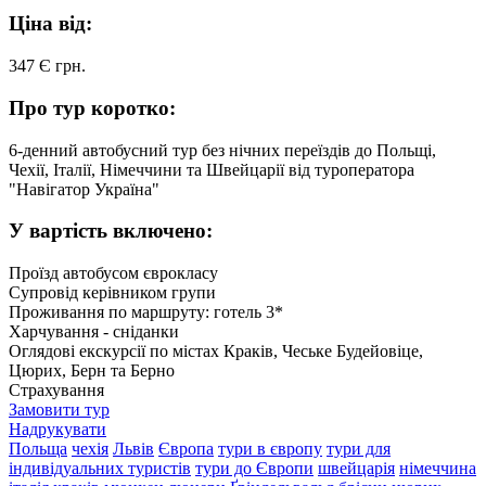
Ціна від:
347 Є
грн.
Про тур коротко:
6-денний автобусний тур без нічних переїздів до Польщі,
Чехії, Італії, Німеччини та Швейцарії від туроператора
"Навігатор Україна"
У вартість включено:
Проїзд автобусом єврокласу
Супровід керівником групи
Проживання по маршруту: готель 3*
Харчування - сніданки
Оглядові екскурсії по містах Краків, Чеське Будейовіце,
Цюрих, Берн та Берно
Страхування
Замовити тур
Надрукувати
Польща
чехія
Львів
Європа
тури в європу
тури для
індивідуальних туристів
тури до Європи
швейцарія
німеччина