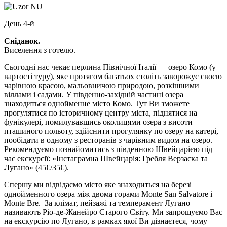
День 4-й
Сніданок.
Виселення з готелю.
Сьогодні нас чекає перлина Північної Італії — озеро Комо
(у
вартості туру), яке протягом багатьох століть заворожує своєю
чарівною красою, мальовничою природою, розкішними
віллами і садами. У південно-західній частині озера
знаходиться однойменне місто Комо. Тут Ви зможете
прогулятися по історичному центру міста, піднятися на
фунікулері, помилувавшись околицями озера з висоти
пташиного польоту, здійснити прогулянку по озеру на катері,
пообідати в одному з ресторанів з чарівним видом на озеро.
Рекомендуємо познайомитись з південною Швейцарією під
час екскурсії: «Інстаграмна Швейцарія: Гребля Верзаска та
Лугано»
(45€/35€)
.
Спершу ми відвідаємо місто яке знаходиться на березі
однойменного озера між двома горами Monte San Salvatore і
Monte Bre. За клімат, пейзажі та темперамент Лугано
називають Ріо-де-Жанейро Старого Світу. Ми запрошуємо Вас
на екскурсію по Лугано, в рамках якої Ви дізнаєтеся, чому