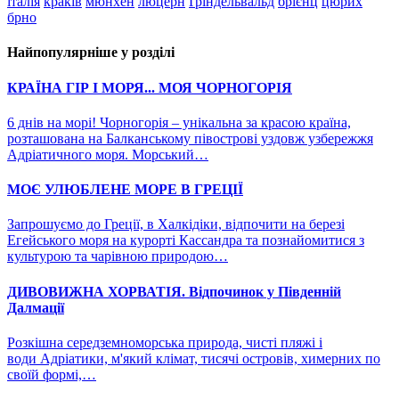
італія
краків
мюнхен
люцерн
Ґріндельвальд
брієнц
цюрих
брно
Найпопулярніше у розділі
КРАЇНА ГІР І МОРЯ... МОЯ ЧОРНОГОРІЯ
6 днів на морі! Чорногорія – унікальна за красою країна,
розташована на Балканському півострові уздовж узбережжя
Адріатичного моря. Морський…
МОЄ УЛЮБЛЕНЕ МОРЕ В ГРЕЦІЇ
Запрошуємо до Греції, в Халкідіки, відпочити на березі
Егейського моря на курорті Кассандра та познайомитися з
культурою та чарівною природою…
ДИВОВИЖНА ХОРВАТІЯ. Відпочинок у Південній
Далмації
Розкішна середземноморська природа, чисті пляжі і
води Адріатики, м'який клімат, тисячі островів, химерних по
своїй формі,…