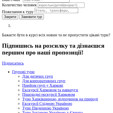
Количество человек
Пожелания к туру
Закрити
Замовити тур
Бажаєте бути в курсі всіх новин та не пропустити цікаві тури?
Підпишись на розсилку та дізнаєшся
першим про наші пропозиції!
Підписатись
Групові тури
Для дитячих груп
Для корпоративних груп
Прийом груп у Харкові
Екскурсії Харковом та навкруги
Пішоходні екскурсії Харковом
Тури Харківщиною, відпочинок на природі
Екскурсії Східною Україною
Тури Південною Україною
Тури Західною Україною + Європа