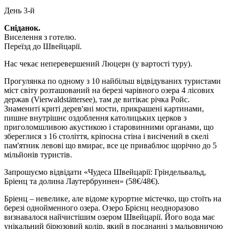
День 3-й
Сніданок.
Виселення з готелю.
Переїзд до Швейцарії.
Нас чекає неперевершений Люцерн
(у вартості туру).
Прогулянка по одному з 10 найбільш відвідуваних туристами
міст світу розташований на березі чарівного озера 4 лісових
держав (Vierwaldstättersee), там де витікає річка Ройс.
Знамениті криті дерев'яні мости, прикрашені картинами,
пишне внутрішнє оздоблення католицьких церков з
приголомшливою акустикою і старовинними органами, що
збереглися з 16 століття, кріпосна стіна і висічений в скелі
пам'ятник левові що вмирає, все це приваблює щорічно до 5
мільйонів туристів.
Запрошуємо відвідати «Чудеса Швейцарії: Гріндельвальд,
Бріенц та долина Лаутербруннен»
(58€/48€)
.
Бріенц – невелике, але відоме курортне містечко, що стоїть на
березі однойменного озера. Озеро Брієнц неодноразово
визнавалося найчистішим озером Швейцарії. Його вода має
унікальний бірюзовий колір, який в поєднанні з мальовничою