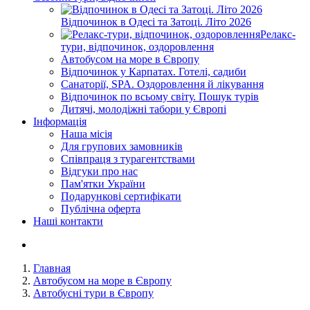
Відпочинок в Одесі та Затоці. Літо 2026
Релакс-
тури, відпочинок, оздоровлення
Автобусом на море в Європу
Відпочинок у Карпатах. Готелі, садиби
Санаторії, SPA. Оздоровлення й лікування
Відпочинок по всьому світу. Пошук турів
Дитячі, молодіжні табори у Європі
Інформація
Наша місія
Для групових замовників
Співпраця з турагентствами
Відгуки про нас
Пам'ятки України
Подарункові сертифікати
Публічна оферта
Наші контакти
Главная
Автобусом на море в Європу
Автобусні тури в Європу