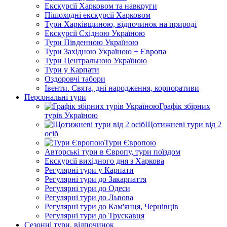
Екскурсії Харковом та навкруги
Пішоходні екскурсії Харковом
Тури Харківщиною, відпочинок на природі
Екскурсії Східною Україною
Тури Південною Україною
Тури Західною Україною + Європа
Тури Центральною Україною
Тури у Карпати
Оздоровчі табори
Івенти. Свята, дні народження, корпоративи
Персональні тури
Графік збірних
турів Україною
Щотижневі тури від 2
осіб
Тури Європою
Авторські тури в Європу, тури поїздом
Екскурсії вихідного дня з Харкова
Регулярні тури у Карпати
Регулярні тури до Закарпаття
Регулярні тури до Одеси
Регулярні тури до Львова
Регулярні тури до Кам'янця, Чернівців
Регулярні тури до Трускавця
Сезонні тури, відпочинок