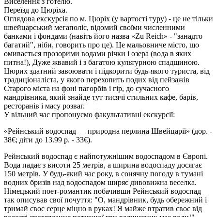
Виселення з готелю.
Переїзд до Цюріха.
Оглядова екскурсія по м. Цюріх
(у вартості туру) - це не тільки
швейцарський мегаполіс, відомий своїми численними
банками і фондами (навіть його назва «Zu Reich» - "занадто
багатий", ніби, говорить про це). Це мальовниче місто, що
омивається прозорими водами річки і озера (вода в яких
питна!), Дуже жвавий і з багатою культурною спадщиною.
Цюрих здатний завоювати і підкорити будь-якого туриста, від
традиціоналіста, у якого перехопить подих від пейзажів
Старого міста на фоні пагорбів і гір, до сучасного
мандрівника, який знайде тут тисячі стильних кафе, барів,
ресторанів і масу розваг.
У вільний час пропонуємо факультативні екскурсії:
«Рейнський водоспад — природна перлина Швейцарії»
(дор. -
38€; діти до 13.99 р. - 33€)
.
Рейнський водоспад є найпотужнішим водоспадом в Європі.
Вода падає з висоти 25 метрів, а ширина водоспаду досягає
150 метрів. У будь-який час року, в сонячну погоду в тумані
водних бризів над водоспадом ширяє дивовижна веселка.
Німецький поет-романтик побачивши Рейнський водоспад
так описував свої почуття: "О, мандрівник, будь обережний і
тримай своє серце міцно в руках! Я майже втратив своє від