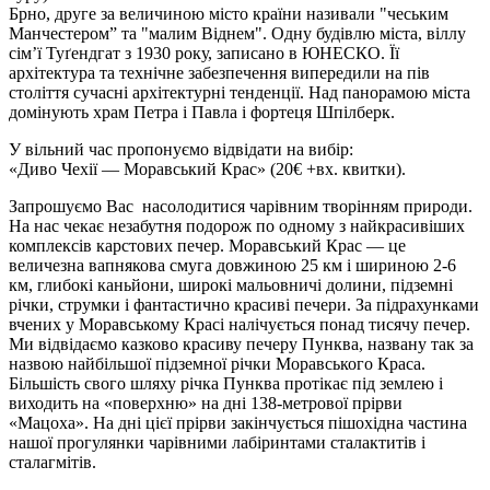
Брно, друге за величиною місто країни називали "чеським
Манчестером” та "малим Віднем". Одну будівлю міста, віллу
сім’ї Туґендгат з 1930 року, записано в ЮНЕСКО. Її
архітектура та технічне забезпечення випередили на пів
століття сучасні архітектурні тенденції. Над панорамою міста
домінують храм Петра і Павла і фортеця Шпілберк.
У вільний час пропонуємо відвідати на вибір:
«Диво Чехії — Моравський Крас»
(20€ +вх. квитки)
.
Запрошуємо Вас насолодитися чарівним творінням природи.
На нас чекає незабутня подорож по одному з найкрасивіших
комплексів карстових печер. Моравський Крас — це
величезна вапнякова смуга довжиною 25 км і шириною 2-6
км, глибокі каньйони, широкі мальовничі долини, підземні
річки, струмки і фантастично красиві печери. За підрахунками
вчених у Моравському Красі налічується понад тисячу печер.
Ми відвідаємо казково красиву печеру Пунква, названу так за
назвою найбільшої підземної річки Моравського Краса.
Більшість свого шляху річка Пунква протікає під землею і
виходить на «поверхню» на дні 138-метрової прірви
«Мацоха». На дні цієї прірви закінчується пішохідна частина
нашої прогулянки чарівними лабіринтами сталактитів і
сталагмітів.