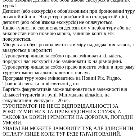
турах!
Депозит (або екскурсія) є обов'язковими при бронюванні туру
по акційній ціні. Якщо тур придбаний по стандартній ціні,
депозит (або обов’язкова екскурсія) не оплачуються.
Якщо турист не скористався депозитом у період туру або не
використав його повною мірою, залишок коштів НЕ
повертається.
Місця в автобусі розподіляються в міру надходження заявок, і
вказуються в інфолисті
Туроператор лишає за собою право змінювати кількість,
порядок і час екскурсій або замінювати їх на рівноцінні.
Туроператор лишає за собою право вносити зміни в програму
туру без зміни загальної кількості послуг.
Програма туру може змінюватись на Новий Рік, Різдво,
Травневі свята та інші святкові дати.
Вартість факультативів може змінюватись в залежності від
кількості туристів в групі. Мінімальна кількість на
факультативні екскурсії – 20 ос.
ТУРОПЕРАТОР НЕ НЕСЕ ВІДПОВІДАЛЬНОСТІ ЗА
РОБОТУ МИТНИХ ТА ПРИКОРДОННИХ СЛУЖБ, А
ТАКОЖ ЗА КОРКИ І РЕМОНТИ НА ДОРОГАХ, ПОГОДНІ
УМОВИ.
УВАГА! ВИ МОЖЕТЕ ЗАМОВИТИ ТУР, АЛЕ ЗДІЙСНИТИ
ОПЛАТУ ЛИШЕ КОЛИ ТУР БУДЕ ГАРАНТОВАНИЙ.