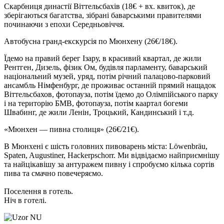
Скарбниця династії Віттельсбахів
(18€ + вх. квиток)
, де
зберігаються багатства, зібрані баварськими правителями
починаючи з епохи Середньовіччя.
Автобусна гранд-екскурсія по Мюнхену
(26€/18€)
.
Їдемо на правий берег Ізару, в красивий квартал, де жили
Рентген, Дизель, фізик Ом, будівля парламенту, баварський
національний музей, уряд, потім річний палацово-парковий
ансамбль Німфенбург, де проживає останній прямий нащадок
Віттельсбахов, фотопауза, потім їдемо до Олімпійського парку
і на територію БМВ, фотопауза, потім каартал богеми
Швабинг, де жили Ленін, Троцький, Кандинський і т.д.
«Мюнхен — пивна столиця»
(26€/21€)
.
В Мюнхені є шість головних пивоварень міста: Löwenbräu,
Spaten, Augustiner, Hackerpschorr. Ми відвідаємо найприємнішу
та найцікавішу за антуражем пивну і спробуємо кілька сортів
пива та смачно повечеряємо.
Поселення в готель.
Ніч в готелі.