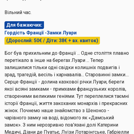
Вільний час.
Для бажаючих:
Гордість Франції -Замки Луари
(Дорослий: 50€ / Діти: 38€ + вх. квиток)
Бог був прихильним до Франції ... Одне століття плавно
перетікало в інше на берегах Луари ... Тепер
залишилися тільки одні свідки колишніх подвигів і
зрад, трагедій, весіль і карнавалів... Старовинні замки....
Серце Франції - долина
казкової річки Луари
, береги
якої всіяні замками - примхами французьких королів,
створеними великими геніями. Тут переплелися таємні
історії Франції, життя закоханих монархів і прекрасних
жінок. Почнемо наше знайомство з
Шенонсо
-
чарівного замку на воді, відомого як «Дамський
замок». З ним нерозривно пов'язані долі Катерини
Медичі, Діани де Пуатьє, Луїзи Лотарінгське, Габріелли