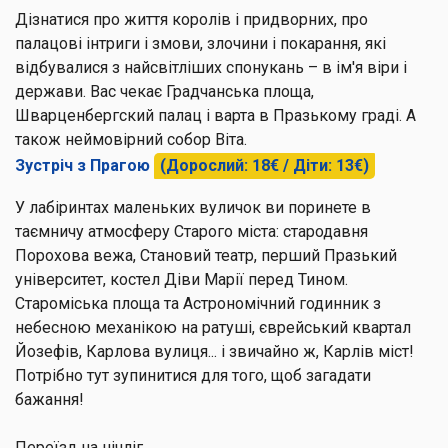
Дізнатися про життя королів і придворних, про
палацові інтриги і змови, злочини і покарання, які
відбувалися з найсвітліших спонукань – в ім'я віри і
держави. Вас чекає Градчанська площа,
Шварценбергский палац і варта в Празькому граді. А
також неймовірний собор Віта.
Зустріч з Прагою
(Дорослий: 18€ / Діти: 13€)
У лабіринтах маленьких вуличок ви поринете в
таємничу атмосферу Старого міста: стародавня
Порохова вежа, Становий театр, перший Празький
університет, костел Діви Марії перед Тином.
Староміська площа та Астрономічний годинник з
небесною механікою на ратуші, єврейський квартал
Йозефів, Карлова вулиця... і звичайно ж, Карлів міст!
Потрібно тут зупинитися для того, щоб загадати
бажання!
Переїзд на нічліг.