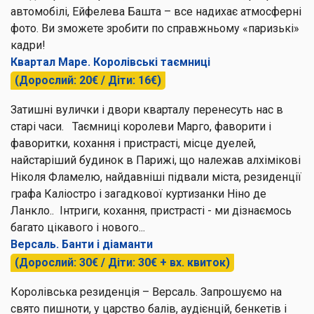
автомобілі, Ейфелева Башта – все надихає атмосферні
фото. Ви зможете зробити по справжньому «паризькі»
кадри!
Квартал Маре. Королівські таємниці
(Дорослий: 20€ / Діти: 16€)
Затишні вулички і двори кварталу перенесуть нас в
старі часи. Таємниці королеви Марго, фаворити і
фаворитки, кохання і пристрасті, місце дуелей,
найстаріший будинок в Парижі, що належав алхімікові
Ніколя Фламелю, найдавніші підвали міста, резиденції
графа Каліостро і загадкової куртизанки Ніно де
Ланкло.. Інтриги, кохання, пристрасті - ми дізнаємось
багато цікавого і нового...
Версаль. Банти і діаманти
(Дорослий: 30€ / Діти: 30€ + вх. квиток)
Королівська резиденція – Версаль. Запрошуємо на
свято пишноти, у царство балів, аудієнцій, бенкетів і