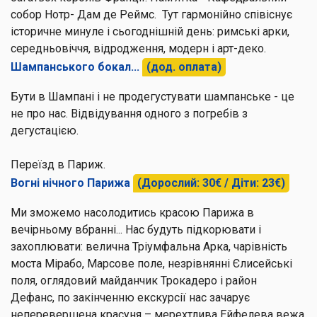
собор
Нотр- Дам де Реймс.
Тут гармонійно співіснує
історичне минуле і сьогоднішній день: римські арки,
середньовіччя, відродження, модерн і арт-деко.
Шампанського бокал...
(дод. оплата)
Бути в Шампані і не продегустувати шампанське - це
не про нас. Відвідування одного з погребів з
дегустацією.
Переїзд в Париж.
Вогні нічного Парижа
(Дорослий: 30€ / Діти: 23€)
Ми зможемо насолодитись красою Парижа в
вечірньому вбранні... Нас будуть підкорювати і
захоплювати: велична Тріумфальна Арка, чарівність
моста Мірабо, Марсове поле, незрівнянні Єлисейські
поля, оглядовий майданчик Трокадеро і район
Дефанс, по закінченню екскурсії нас зачарує
неперевершена красуня – мерехтлива Ейфелева вежа