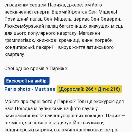
справжнім серцем Парижа, джерелом його
нескінченної енергії. Відомий фонтан Сен-Мішель!
Розкішний палац Сен-Мішель, церква Сен-Северин.
Люксембурзький палац багато інших значущих місць
для цього популярного кварталу. Магазини
грамплатівок, книжкові крамниці, винні погреби,
кондитерські, пекарні – вирує життя латинського
кварталу.
Свободное время в Париже.
Екскурсії на вибір:
Paris photo - Must see
(Дорослий: 26€ / Діти: 21€)
Мрієте про гарні фото у Парижі? Тоді ця екскурсія для
Вас! Поїздка із зупинками на фото паузи у
найкрасивіших та найпопулярніших локаціях. Париж –
це місто, яке хвилює та дивує. Його вулички,
кондитерські вітрини, солом'яні капелюшки, ретро