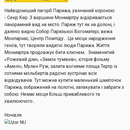
Найвідоміший пагорб Парижа, увінчаний короною
-
Секр Кер.
З вершини
Монмартру
відкривається
панорамний вид на місто: Париж тут як на долоні, і
далеко видно Собор Паризької Богоматері, вежа
Монпарнас, Центр Помпіду… Це місце народження
геніїв, тут творили видатні люди Парижа. Життя
Монмартра продовжує бити ключем… Знаменитий
«Рожевий дім», «Замок туманів», історія фільму
«Амелі», Мулен Руж, залита вогнями площа Тертр із
сотнями мольбертів радісно зустрічає всіх
відвідувачів. Тут можна купити маленький шматочок
Парижа, зображений на полотні, запакувати і забрати з
собою. Немає місця більш привабливого та
хвилюючого…
Ночівля.