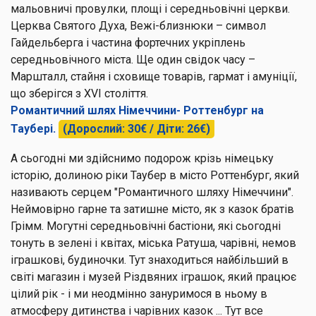
мальовничі провулки, площі і середньовічні церкви.
Церква Святого Духа, Вежі-близнюки – символ
Гайдельберга і частина фортечних укріплень
середньовічного міста. Ще один свідок часу –
Маршталл, стайня і сховище товарів, гармат і амуніції,
що зберігся з XVI століття.
Романтичний шлях Німеччини- Роттенбург на
Таубері.
(Дорослий: 30€ / Діти: 26€)
А сьогодні ми здійснимо подорож крізь німецьку
історію, долиною ріки Таубер в місто Роттенбург, який
називають серцем "Романтичного шляху Німеччини".
Неймовірно гарне та затишне місто, як з казок братів
Грімм. Могутні середньовічні бастіони, які сьогодні
тонуть в зелені і квітах, міська Ратуша, чарівні, немов
іграшкові, будиночки. Тут знаходиться найбільший в
світі магазин і музей Різдвяних іграшок, який працює
цілий рік - і ми неодмінно зануримося в ньому в
атмосферу дитинства і чарівних казок ... Тут все