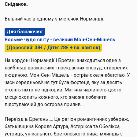
Сніданок.
Вільний час в одному з містечок Нормандії.
Для бажаючих:
Восьме чудо світу - великий Мон-Сен-Мішель
(Дорослий: 38€ / Діти: 28€ + вх. квиток)
На кордоні Нормандії і Бретані знаходиться одне з
найбільш вражаючих і прекрасних споруд, створених
людиною. Мон-Сен-Мішель - острів-скеля-абатство. У
часи середньовіччя тут була фортеця, яку за десять
століть ніхто не підкорив. Магічна чарівність цього
місця охопить кожного, хто зможе побачити
підступаючий до острова прилив ...
Переїзд в Бретань .... Це регіон романтичних узбереж,
батьківщина Короля Артура, Астерікса та Обелікса,
устриць, унікального бретонського пива, млинців з