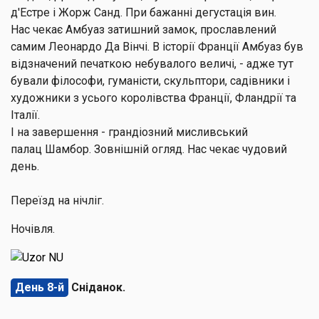
д'Естре і Жорж Санд. При бажанні дегустація вин.
Нас чекає
Амбуаз
затишний замок, прославлений
самим Леонардо Да Вінчі. В історії Франції Амбуаз був
відзначений печаткою небувалого величі, - адже тут
бували філософи, гуманісти, скульптори, садівники і
художники з усього королівства Франції, Фландрії та
Італії.
І на завершення - грандіозний мисливський
палац
Шамбор
. Зовнішній огляд. Нас чекає чудовий
день.
Переїзд на нічліг.
Ночівля.
День 8-й
Сніданок.