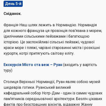
День 5-й
Сніданок.
Франція-Наш шлях лежить в Нормандію. Нормандія
для кожного француза ця провінція пов'язана з морем,
ідилічними сільськими пейзажами і багатющою
історією. Це заспокійливі сільські пейзажі, чудової
краси море і пляжі, чарівні старовинні міста і розкішні
курорти, котрі притягують світову еліту.
Екскурсія Місто ста веж – Руан
(входить у вартість
туру)
Столиця Верхньої Нормандії,
Руан
являє собою музей
шедеврів готики. Руанський великий
кафедральний
собор Нотр-Дам
- один із самих чудових
пам'ятників середньовічної архітектури. Безліч цікавих
фактів про безстрашних вікінгів, відважну Жанну