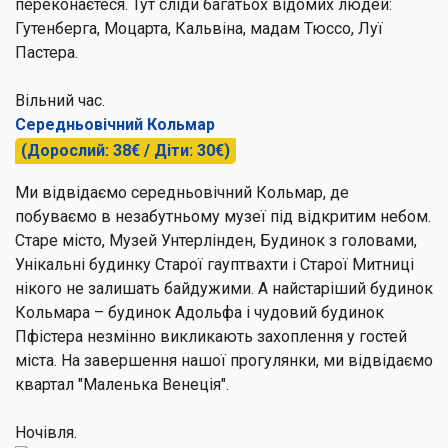
переконаєтеся. Тут сліди багатьох відомих людей:
Гутенберга, Моцарта, Кальвіна, мадам Тюссо, Луї
Пастера.
Вільний час.
Середньовічний Кольмар
(Дорослий: 38€ / Діти: 30€)
Ми відвідаємо
середньовічний Кольмар
, де
побуваємо в незабутньому музеї під відкритим небом.
Старе місто, Музей Унтерлінден, Будинок з головами,
Унікальні будинку Старої гауптвахти і Старої Митниці
нікого не залишать байдужими. А найстаріший будинок
Кольмара – будинок Адольфа і чудовий будинок
Пфістера незмінно викликають захоплення у гостей
міста. На завершення нашої прогулянки, ми відвідаємо
квартал "Маленька Венеція".
Ночівля.