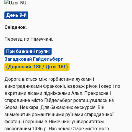
День 9-й
Сніданок.
Переїзд по Німеччині.
При бажанні групи:
Загадковий Гайдельберг
(Дорослий: 18€ / Діти: 16€)
Дорога в'ється між горбистими луками і
виноградниками Франконії, вздовж річок і озер і по
вкритими лісами підніжжями Альп. Прекрасне і
старовинне місто
Гайдельберг
розташувалось на
березі Неккара. Для бажаючих екскурсія. Він
знаменитий романтичними руїнами стародавньої
фортеці і першим в Німеччині університетом,
заснованим 1386 р. Нас чекає Старе місто: його