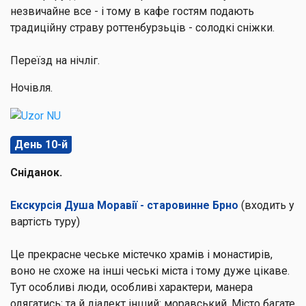
незвичайне все - і тому в кафе гостям подають
традиційну страву роттенбурзьців - солодкі сніжки.
Переїзд на нічліг.
Ночівля.
День 10-й
Сніданок.
Екскурсія Душа Моравії - старовинне Брно
(входить у
вартість туру)
Це прекрасне чеське містечко храмів і монастирів,
воно не схоже на інші чеські міста і тому дуже цікаве.
Тут особливі люди, особливі характери, манера
одягатись; та й діалект інший: моравський. Місто багате