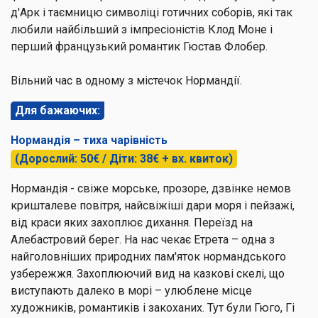
д'Арк і таємницю символіці готичних соборів, які так
любили найбільший з імпресіоністів Клод Моне і
перший французький романтик Гюстав Флобер.
Вільний час в одному з містечок Нормандії.
Для бажаючих:
Нормандія – тиха чарівність
(Дорослий: 50€ / Діти: 38€ + вх. квиток)
Нормандія
- свіже морське, прозоре, дзвінке немов
кришталеве повітря, найсвіжіші дари моря і пейзажі,
від краси яких захоплює дихання. Переїзд на
Алебастровий берег. На нас чекає Етрета – одна з
найголовніших природних пам'яток нормандського
узбережжя. Захоплюючий вид на казкові скелі, що
виступають далеко в морі – улюблене місце
художників, романтиків і закоханих. Тут були Гюго, Гі