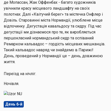
де Мопассан, Жак Оффенбах - багато художників
увічнили красу місцевого ландшафту на своїх
полотнах. Далі «Квітучий берег» та містечка Онфлер і
Довіль. Старовинні міста Нормандії, улюблене місце
відпочинку. Дегустація кавальдосу та сидру. Під час
дегустації ми дізнаємося про те, як виробляється
першокласний нормандський сидр та оспіваний
Ремарком кальвадос – гордість місцевих мешканців.
Такий кальвадос навряд чи знайдемо в Парижі!
День, проведений у Нормандії це – день, довжиною
життя.
Переїзд на нічліг.
Ночівля.
День 6-й