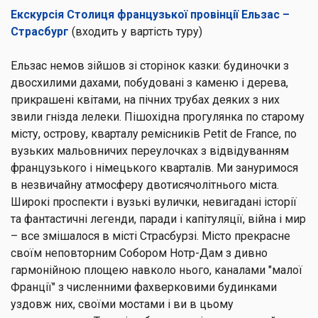
Екскурсія Столиця французької провінції Ельзас –
Страсбург
(входить у вартість туру)
Ельзас немов зійшов зі сторінок казки: будиночки з
двосхилими дахами, побудовані з каменю і дерева,
прикрашені квітами, на пічних трубах деяких з них
звили гнізда лелеки. Пішохідна прогулянка по старому
місту, острову, кварталу ремісників Petit de France, по
вузьких мальовничих переулочках з відвідуванням
французького і німецького кварталів. Ми зануримося
в незвичайну атмосферу двотисячолітнього міста.
Широкі проспекти і вузькі вулички, невигадані історії
та фантастичні легенди, паради і капітуляції, війна і мир
– все змішалося в місті Страсбурзі. Місто прекрасне
своїм неповторним
Собором Нотр-Дам
з дивно
гармонійною площею навколо нього, каналами
"малої
Франції"
з численними фахверковими будинками
уздовж них, своїми мостами і ви в цьому