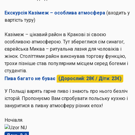
Екскурсія Казімеж – особлива атмосфера
(входить у
вартість туру)
Казімеж
– цікавий район в Кракові зі своєю
особливою атмосферою. Тут збереглися сім синагог,
єврейська Миква – ритуальна лазня для чоловіків і
жінок. Століттями район виконував торгову функцію,
трохи пізніше став популярним місцем серед богеми і
студентів.
Пива багато не буває
(Дорослий: 28€ / Діти: 23€)
У Польщі варять гарне пиво і знають про нього безліч
історій. Пропонуємо Вам спробувати польську кухню і
зануритися в пивну атмосферу різних епох!
Ночівля.