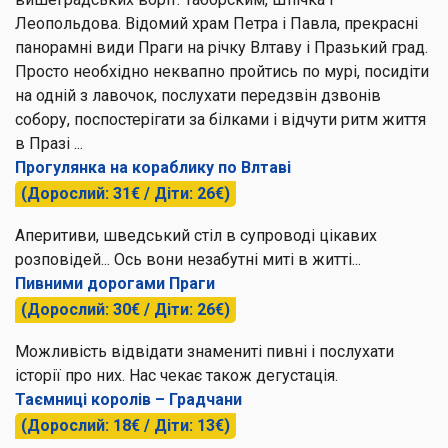
Леопольдова. Відомий храм Петра і Павла, прекрасні
панорамні види Праги на річку Влтаву і Празький град.
Просто необхідно неквапно пройтись по мурі, посидіти
на одній з лавочок, послухати передзвін дзвонів
собору, поспостерігати за білками і відчути ритм життя
в Празі ...
Прогулянка на кораблику по Влтаві
(Дорослий: 31€ / Діти: 26€)
Аперитиви, шведський стіл в супроводі цікавих
розповідей... Ось вони незабутні миті в житті...
Пивними дорогами Праги
(Дорослий: 30€ / Діти: 26€)
Можливість відвідати знамениті пивні і послухати
історії про них. Нас чекає також дегустація.
Таємниці королів – Градчани
(Дорослий: 18€ / Діти: 13€)