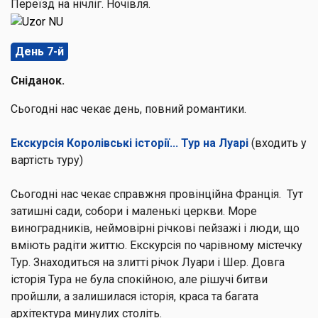
Переїзд на нічліг. Ночівля.
День 7-й
Сніданок.
Сьогодні нас чекає день, повний романтики.
Екскурсія Королівські історії... Тур на Луарі
(входить у
вартість туру)
Сьогодні нас чекає справжня провінційна Франція. Тут
затишні сади, собори і маленькі церкви. Море
виноградників, неймовірні річкові пейзажі і люди, що
вміють радіти життю. Екскурсія по
чарівному містечку
Тур.
Знаходиться на злитті річок Луари і Шер. Довга
історія Тура не була спокійною, але рішучі битви
пройшли, а залишилася історія, краса та багата
архітектура минулих століть.