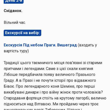
День 2-й
Сніданок.
Вільний час.
Екскурсії на вибір:
Екскурсія Під небом Праги. Вишеград
(входить у
вартість туру)
Традиції цього таємничого місця пов'язані зі старими
притчами і легендами. Саме з цієї скали княгиня
Лібоше передбачила появу величного Празького
Граду. А в Празі і не почути історії про відважного
Бівоє. Про легендарного коня Шеміке, про перші
викабувані динари і про війну жінок проти чоловіків?
Стародавня фортеця стоїть на крутому пагорбі, велично
підноситься над Влтавою. Ми пройдемо через троє
вишеградських воріт: Таборским, Шпічка і