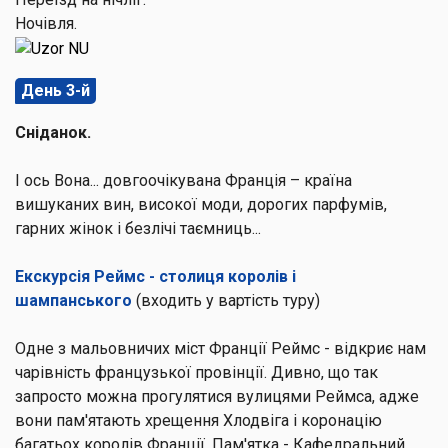
Ночівля.
День 3-й
Сніданок.
І ось Вона... довгоочікувана Франція – країна
вишуканих вин, високої моди, дорогих парфумів,
гарних жінок і безлічі таємниць...
Екскурсія Реймс - столиця королів і
шампанського
(входить у вартість туру)
Одне з мальовничих міст Франції
Реймс -
відкриє нам
чарівність французької провінції. Дивно, що так
запросто можна прогулятися вулицями Реймса, адже
вони пам'ятають хрещення Хлодвіга і коронацію
багатьох королів Франції. Пам'ятка - Кафедральний