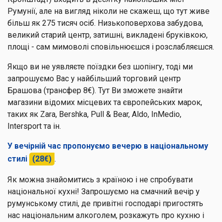
Румунії, але на вигляд ніколи не скажеш, що тут живе
більш як 275 тисяч осіб. Низькоповерхова забудова,
великий старий центр, затишні, викладені бруківкою,
площі - сам мимоволі сповільнюєшся і розслабляєшся.
Якщо ви не уявляєте поїздки без шопінгу, тоді ми
запрошуємо Вас у найбільший торговий центр
Брашова (трансфер 8€). Тут Ви зможете знайти
магазини відомих місцевих та європейських марок,
таких як Zara, Bershka, Pull & Bear, Aldo, InMedio,
Intersport та ін.
У вечірній час пропонуємо вечерю в національному
стилі
(28€)
.
Як можна знайомитись з країною і не спробувати
національної кухні! Запрошуємо на смачний вечір у
румунському стилі, де привітні господарі пригостять
нас національним алкоголем, розкажуть про кухню і