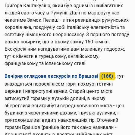
Григора Кантакузіно, який був одним із найбагатших
людей свого часу в Румунії. Далі по маршруту нас
чекатиме Замок Пелеш - літня резиденція румунських
королів яка, поєднує у собі італійську елегантність та
естетику німецького неоренесансу. З першого погляду
важко повірити, що в цьому замку 160 кімнат.
Екскурсія ним нагадуватиме вам маленьку подорож,
тут є кімнати в турецькому, англійському,
французькому та іспанському стилі.
Вечірня оглядова екскурсія по Брашові
(16€)
: тут
знаходяться порослі лісом гори, похмурі готичні
церкви і неприступні замки. Старий центр міста
затиснутий горами у вузькій долині, в ньому
збереглися всі атрибути середньовічного міста - це і
будинки з черепичними дахами, і вузькі вулички, і
приголомшливі види з навколишніх гір. Оточений
горами Брашов (раніше його так само називали -
Кронштадт) входить в десятку найбільших міст