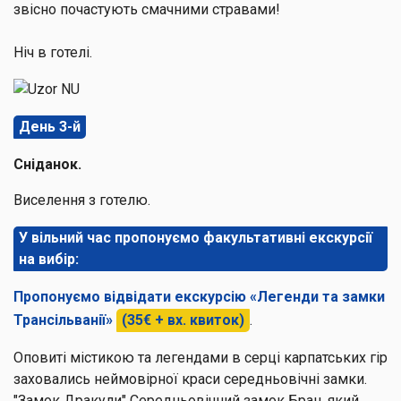
звісно почастують смачними стравами!
Ніч в готелі.
День 3-й
Сніданок.
Виселення з готелю.
У вільний час пропонуємо факультативні екскурсії
на вибір:
Пропонуємо відвідати екскурсію «Легенди та замки
Трансільванії»
(35€ + вх. квиток)
.
Оповиті містикою та легендами в серці карпатських гір
заховались неймовірної краси середньовічні замки.
"Замок Дракули" Середньовічний замок Бран, який