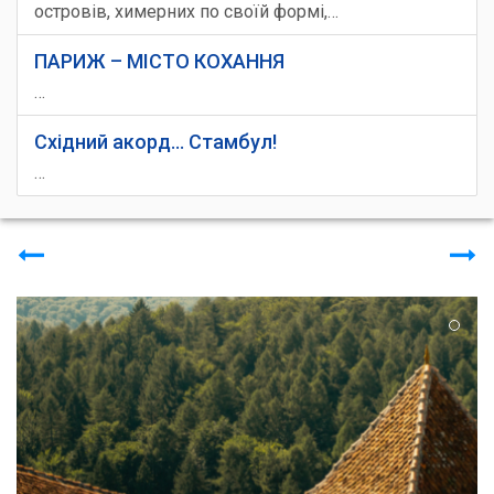
островів, химерних по своїй формі,…
ВАЖЛИВО:
Обов’язковий депозит або обов’язкова екскурсія в
ПАРИЖ – МІСТО КОХАННЯ
акційних турах!
Депозит (або екскурсія) є обов'язковими при
…
бронюванні туру по акційній ціні. Якщо тур придбаний
Східний акорд... Стамбул!
по стандартній ціні, депозит (або обов’язкова
екскурсія) не оплачуються.
…
Якщо турист не скористався депозитом у період туру
або не використав його повною мірою, залишок
коштів НЕ повертається.
Місця в автобусі розподіляються в міру надходження
заявок, і вказуються в інфолисті
Туроператор лишає за собою право змінювати
кількість, порядок і час екскурсій або замінювати їх на
рівноцінні.
Туроператор лишає за собою право вносити зміни в
програму туру без зміни загальної кількості послуг.
Програма туру може змінюватись на Новий Рік,
Різдво, Травневі свята та інші святкові дати.