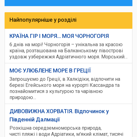
Послуга "Страхування від невиїзду" - 6% від вартості
туру (Дану послугу можна замовити лише, якщо
бронювання туру відбувається не пізніше, як за 14
Найпопулярніше у розділі
днів до дати виїзду)
Послуга "Комфортне місце" - 10€/особа (Замовляється
КРАЇНА ГІР І МОРЯ... МОЯ ЧОРНОГОРІЯ
при бронюванні туру. Обирається місце з 1 по 12)
6 днів на морі! Чорногорія – унікальна за красою
Послуга "Одномісне розміщення" - під запит (доплата
країна, розташована на Балканському півострові
до вартості туру)
уздовж узбережжя Адріатичного моря. Морський…
Послуга "Останній ряд" - знижка 10€ від вартості туру
при виборі місця в останньому ряді автобуса.
МОЄ УЛЮБЛЕНЕ МОРЕ В ГРЕЦІЇ
Послуга "Для наречених пар" - знижку 5% від вартості
Запрошуємо до Греції, в Халкідіки, відпочити на
туру для тих хто нещодавно побрався (забронювати
березі Егейського моря на курорті Кассандра та
познайомитися з культурою та чарівною
тур не пізніше 30 днів з дати розпису).
природою…
Послуга "Додаткове вільне місце біля себе" - 75% до
вартості туру.
ДИВОВИЖНА ХОРВАТІЯ. Відпочинок у
Послуга "Екскурсія по Львову" - Є час до виїзду?
Південній Далмації
Прогуляйтесь Львовом з цікавими розповідями від
Розкішна середземноморська природа,
гіда. Замовляйте послугу “Екскурсія по Львову”.
чисті пляжі і води Адріатики, м'який клімат, тисячі