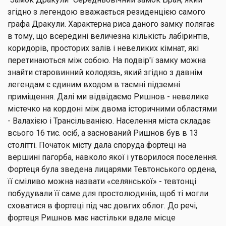
згідно з легендою вважається резиденцією самого
графа Дракули. Характерна риса даного замку полягає
в тому, що всередині величезна кількість лабіринтів,
коридорів, просторих залів і невеликих кімнат, які
перетинаються між собою. На подвір'ї замку можна
знайти старовинний колодязь, який згідно з давнім
легендам є єдиним входом в таємні підземні
приміщення. Далі ми відвідаємо Ришнов - невелике
містечко на кордоні між двома історичними областями
- Валахією і Трансільванією. Населення міста складає
всього 16 тис. осіб, а заснований Ришнов був в 13
столітті. Початок місту дала споруда фортеці на
вершині пагорба, навколо якої і утворилося поселення.
Фортеця була зведена лицарями Тевтонського ордена,
її сміливо можна назвати «селянської» - тевтонці
побудували її саме для простолюдинів, щоб ті могли
сховатися в фортеці під час довгих облог. До речі,
фортеця Ришнов має настільки вдале місце