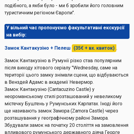
подібного, а якби було - ми б зробили його головним
туристичним регіоном Європи".
У вільний час пропонуємо факультативні екскурсії
на вибір:
Замок Кантакузіно + Пелеш
(35€ + вх. квиток)
.
Замок Кантакузіно в Румунії різко став популярним
після виходу хітового серіалу "Wednesday, саме на
території цього замку знімали сцени, що відбуваються
в Венздей Адамс в академії Невермор.
Замок Кантакузіно (Cantacuzino Castle) у
неороманському стилі розташований у невеликому
містечку Буштень у Румунських Карпатах. Іноді його
ще називають замок Замора (Zamora Castle) через
розташування у географічному районі Замора.
Збудували замок на початку 20 століття на замовлення
впливового румунського державного діяча Георге