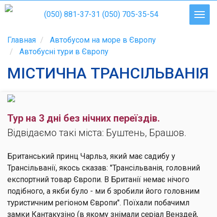
(050) 881-37-31
(050) 705-35-54
Главная
Автобусом на море в Європу
Автобусні тури в Європу
МІСТИЧНА ТРАНСІЛЬВАНІЯ
Тур на 3 дні без нічних переїздів.
Відвідаємо такі міста: Буштень, Брашов.
Британський принц Чарльз, який має садибу у
Трансільванії, якось сказав: "Трансільванія, головний
експортний товар Європи. В Британії немає нічого
подібного, а якби було - ми б зробили його головним
туристичним регіоном Європи". Поїхали побачимл
замки Кантакузіно (в якому знімали серіал Венздей,