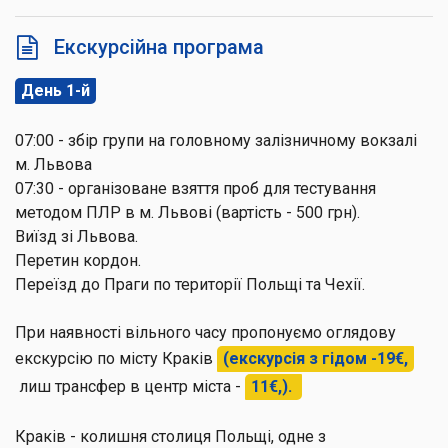
Екскурсійна програма
День 1-й
07:00 - збір групи на головному залізничному вокзалі
м. Львова
07:30 - організоване взяття проб для тестування
методом ПЛР в м. Львові (вартість - 500 грн).
Виїзд зі Львова.
Перетин кордон.
Переїзд до Праги по території Польщі та Чехії.
При наявності вільного часу пропонуємо оглядову
екскурсію по місту Краків
(екскурсія з гідом -19€,
лиш трансфер в центр міста -
11€,).
Краків - колишня столиця Польщі, одне з