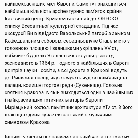
найпрекрасніших міст Європи. Саме тут знаходиться
найбільша кількість архітектурних пам'яток країни.
Історичний центр Кракова внесений до ЮНЕСКО
списку Всесвітньої культурної спадщини. Під час
екскурсії Ви відвідаєте Вавельський пагорб з замком і
Кафедральним собором, середньовічне Старе місто з
головною площею і залишками укріплень XV ст.,
побачите будівлю Ягеллонського університету,
заснованого в 1364 р. - одного з найбільших в Європі
центрів науки і освіти, а всі дороги в Кракові ведуть
до Ринкової площі, яку оточують чудові кам'яниці та
палаци, колишні торгові ряди (Сукенніце). Головна
святиня Кракова, в якій знаходиться один з найбільших
і найкрасивіших готичних вівтарів Європи -
Маріацький костел, пам'ятник архітектури XIV ст. З його
вежі щогодини лунає сигнал, який є музичним
символом Кракова.
Іншим туристам пропонуємо вільний час в торговому