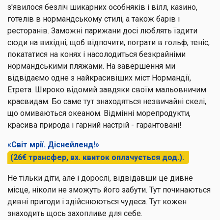
з'явилося безліч шикарних особняків і вілл, казино,
готелів в нормандському стилі, а також барів і
ресторанів. Заможні парижани досі люблять їздити
сюди на вихідні, щоб відпочити, пограти в гольф, теніс,
покататися на конях і насолодиться безкрайніми
нормандськими пляжами. На завершення ми
відвідаємо одне з найкрасивіших міст Нормандії,
Етрета. Широко відомий завдяки своїм мальовничим
краєвидам. Бо саме тут знаходяться незвичайні скелі,
що омиваються океаном. Відмінні морепродукти,
красива природа і гарний настрій - гарантовані!
«Світ мрії. Діснейленд!»
(26€ трансфер, вх. квиток оплачується дод.).
Не тільки діти, але і дорослі, відвідавши це дивне
місце, ніколи не зможуть його забути. Тут починаються
дивні пригоди і здійснюються чудеса. Тут кожен
знаходить щось захопливе для себе.