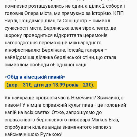
помпезно розташувались не один, а цілих 2 собори і
головна Опера міста, ми прямуємо за історією. КПП
Чарлі, Поцдамер плац та Соні центр – символ
сучасності міста, Берлінська алея зірок, театр, де
щороку проводиться відкриття та церемонія
нагородження переможців міжнародного
кінофестивалю Берлінале, Істсайд галерея –
найвідоміша ділянка берлінської стіни, що стала
символом свободи об’єднаної нації.
«
Обід в німецькій пивній»
(дор. - 31€, діти до 13.99 років - 23€).
Як найкраще провести час в Німеччині? Звичайно, з
пивом! У німців справжній культ пива - це головний
напій на всіх святах. Отже, запрошуємо до
справжнього берлінського пивовара Markus Bräu,
спробувати кілька видів знаменитого напою з
найсмачнішою Рулькою!