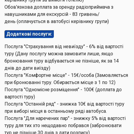
Обов'язкова доплата за оренду радіоприймача з
навушниками для екскурсій - 83 гривень/
день (оплачується в автобусі керівнику групи)
Додаткові послуги:
Послуга "Страхування від невиїзду" - 6% від вартості
туру (Дану послугу можна замовити лише, якщо
бронювання туру відбувається не пізніше, як за 14
днів до дати виїзду)
Послуга "Комфортне місце" - 15€/особа (Замовляється
при бронюванні туру. Обирається місце з 1 по 12)
Послуга "Одномісне розміщення" - 100€ (доплата до
вартості туру)
Послуга "Останній ряд" - знижка 10€ від вартості туру
при виборі місця в останньому ряді автобуса.
Послуга "Для наречених пар" - знижку 5% від вартості
туру для тих хто нещодавно побрався (забронювати
тур не пізніше 30 днів з дати розпису).