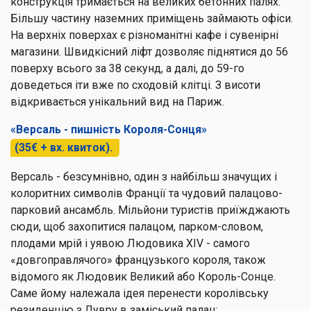
конструкція тримається на великих бетонних палях.
Більшу частину наземних приміщень займають офіси.
На верхніх поверхах є різноманітні кафе і сувенірні
магазини. Швидкісний ліфт дозволяє піднятися до 56
поверху всього за 38 секунд, а далі, до 59-го
доведеться іти вже по сходовій клітці. З висоти
відкривається унікальний вид на Париж.
«Версаль - пишність Короля-Сонця»
(35€ + вх. квиток).
Версаль - безсумнівно, один з найбільш значущих і
колоритних символів Франції та чудовий палацово-
парковий ансамбль. Мільйони туристів приїжджають
сюди, щоб захопитися палацом, парком-словом,
плодами мрій і уявою Людовика XIV - самого
«довгоправлячого» французького короля, також
відомого як Людовик Великий або Король-Сонце.
Саме йому належала ідея перенести королівську
резиденцію з Лувру в заміський палац;