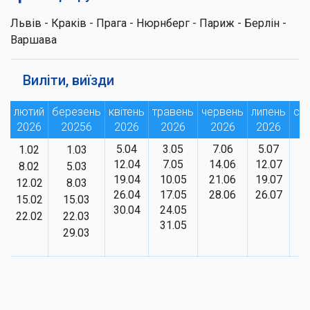
Львів - Краків - Прага - Нюрнберг - Париж - Берлін -
Варшава
Виліти, виїзди
лютий
березень
квітень
травень
червень
липень
се
2026
20256
2026
2026
2026
2026
2
5.04
3.05
7.06
5.07
2
1.02
1.03
12.04
7.05
14.06
12.07
9
8.02
5.03
19.04
10.05
21.06
19.07
1
12.02
8.03
26.04
17.05
28.06
26.07
2
15.02
15.03
30.04
24.05
3
22.02
22.03
31.05
29.03