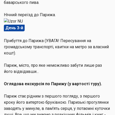
баварського пива.
Нічний переїзд до Парижа.
День 3-й
Прибуття до Парижа (УВАГА! Пересування на
громадському транспорті, квитки на метро за власний
кошт).
Париж, місто, про яке неможливо забути лише раз
його відвідавши...
Оглядова екскурсія по Парижу (у вартості туру).
Париж стає рідним з першого погляду, з першого
кроку його витертою бруківкою. Паризькі прогулянки
заводять у минуле, в пам'ять серця, у потаємні куточки
душі. Все, що ми знаємо з розкішних фільмів і книг -