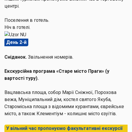
центрі.
Поселення в готель.
Ніч в готелі.
День 2-й
Сніданок.
Звільнення номерів.
Екскурсійна програма «Старе місто Праги» (у
вартості туру).
Вацлавська площа, собор Марії Сніжної, Порохова
вежа, Муніципальний дім, костел святого Якуба,
Староміська площа з відомими курантами, єврейське
місто, а також Клементіум - колишнє місто єзуїтів.
У вільний час пропонуємо факультативні екскурсії