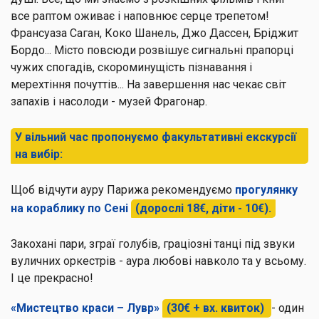
все раптом оживає і наповнює серце трепетом!
Франсуаза Саган, Коко Шанель, Джо Дассен, Бріджит
Бордо... Місто повсюди розвішує сигнальні прапорці
чужих спогадів, скороминущість пізнавання і
мерехтіння почуттів... На завершення нас чекає світ
запахів і насолоди - музей Фрагонар.
У вільний час пропонуємо факультативні екскурсії
на вибір:
Щоб відчути ауру Парижа рекомендуємо
прогулянку
на кораблику по Сені
(дорослі 18€, діти - 10€).
Закохані пари, зграї голубів, граціозні танці під звуки
вуличних оркестрів - аура любові навколо та у всьому.
І це прекрасно!
«Мистецтво краси – Лувр»
(30€ + вх. квиток)
- один