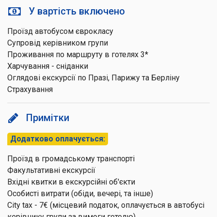
У вартість включено
Проїзд автобусом єврокласу
Супровід керівником групи
Проживання по маршруту в готелях 3*
Харчування - сніданки
Оглядові екскурсії по Празі, Парижу та Берліну
Страхування
Примітки
Додатково оплачується:
Проїзд в громадському транспорті
Факультативні екскурсії
Вхідні квитки в екскурсійні об'єкти
Особисті витрати (обіди, вечері, та інше)
City tax - 7€ (місцевий податок, оплачується в автобусі
керівнику групи за вимоги готелю)