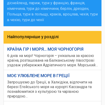
діснейленд
париж
тури у францію
франція
німеччина
тури до німеччини
берлін
дрезден
Польща
тури в польщу
краків
вроцлав
чехія
тури
в чехію
тури до чехії
Найпопулярніше у розділі
КРАЇНА ГІР І МОРЯ... МОЯ ЧОРНОГОРІЯ
6 днів на морі! Чорногорія – унікальна за красою
країна, розташована на Балканському півострові
уздовж узбережжя Адріатичного моря. Морський…
МОЄ УЛЮБЛЕНЕ МОРЕ В ГРЕЦІЇ
Запрошуємо до Греції, в Халкідіки, відпочити на
березі Егейського моря на курорті Кассандра та
познайомитися з культурою та чарівною
природою…