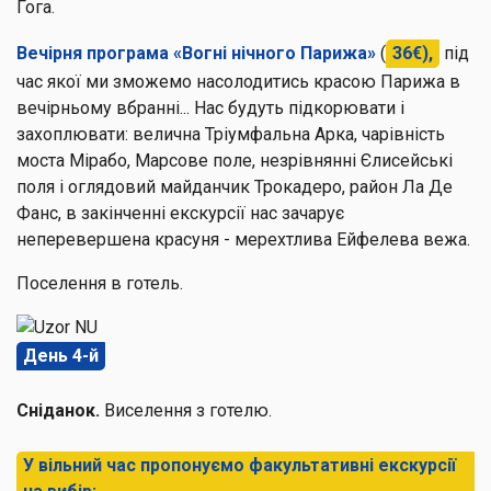
Гога.
Вечірня програма «Вогні нічного Парижа»
(
36€),
під
час якої ми зможемо насолодитись красою Парижа в
вечірньому вбранні... Нас будуть підкорювати і
захоплювати: велична Тріумфальна Арка, чарівність
моста Мірабо, Марсове поле, незрівнянні Єлисейські
поля і оглядовий майданчик Трокадеро, район Ла Де
Фанс, в закінченні екскурсії нас зачарує
неперевершена красуня - мерехтлива Ейфелева вежа.
Поселення в готель.
День 4-й
Сніданок.
Виселення з готелю.
У вільний час пропонуємо факультативні екскурсії