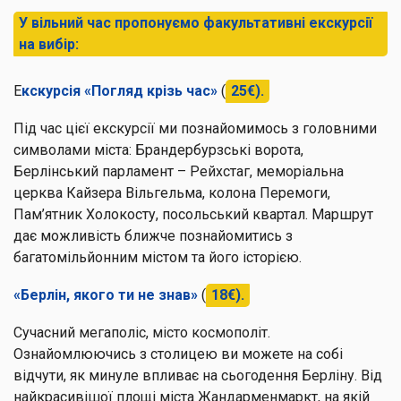
У вільний час пропонуємо факультативні екскурсії
на вибір:
Е
кскурсія «Погляд крізь час»
(
25€).
Під час цієї екскурсії ми познайомимось з головними
символами міста: Брандербурзські ворота,
Берлінський парламент – Рейхстаг, меморіальна
церква Кайзера Вільгельма, колона Перемоги,
Пам’ятник Холокосту, посольський квартал. Маршрут
дає можливість ближче познайомитись з
багатомільйонним містом та його історією.
«Берлін, якого ти не знав»
(
18€).
Сучасний мегаполіс, місто космополіт.
Ознайомлюючись з столицею ви можете на собі
відчути, як минуле впливає на сьогодення Берліну. Від
найкрасивішої площі міста Жандарменмаркт, на якій