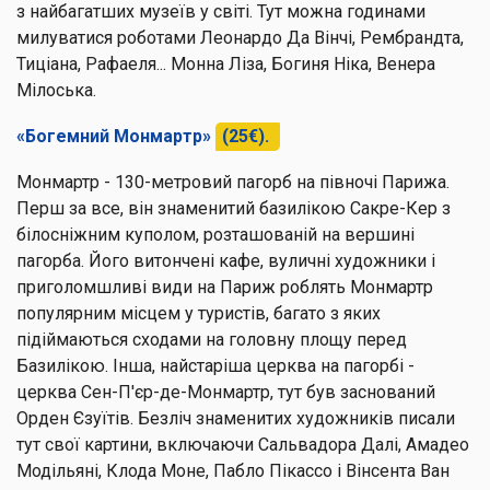
з найбагатших музеїв у світі. Тут можна годинами
милуватися роботами Леонардо Да Вінчі, Рембрандта,
Тиціана, Рафаеля... Монна Ліза, Богиня Ніка, Венера
Мілоська.
«Богемний Монмартр»
(25€).
Монмартр - 130-метровий пагорб на півночі Парижа.
Перш за все, він знаменитий базилікою Сакре-Кер з
білосніжним куполом, розташованій на вершині
пагорба. Його витончені кафе, вуличні художники і
приголомшливі види на Париж роблять Монмартр
популярним місцем у туристів, багато з яких
підіймаються сходами на головну площу перед
Базилікою. Інша, найстаріша церква на пагорбі -
церква Сен-П'єр-де-Монмартр, тут був заснований
Орден Єзуїтів. Безліч знаменитих художників писали
тут свої картини, включаючи Сальвадора Далі, Амадео
Модільяні, Клода Моне, Пабло Пікассо і Вінсента Ван