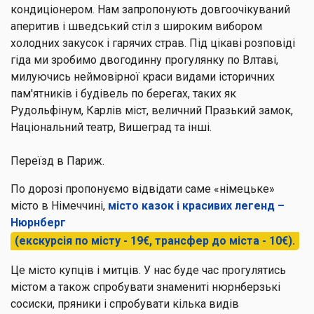
кондиціонером. Нам запропонують довгоочікуваний
аперитив і шведський стіл з широким вибором
холодних закусок і гарячих страв. Під цікаві розповіді
гіда ми зробимо двогодинну прогулянку по Влтаві,
милуючись неймовірної краси видами історичних
пам'ятників і будівель по берегах, таких як
Рудольфінум, Карлів міст, величний Празький замок,
Національний театр, Вишеград та інші.
Переїзд в Париж.
По дорозі пропонуємо відвідати саме «німецьке»
місто в Німеччині,
місто казок і красивих легенд –
Нюрнберг
(екскурсія по місту - 19€, трансфер до міста - 10€).
Це місто купців і митців. У нас буде час прогулятись
містом а також спробувати знамениті нюрнберзькі
сосиски, пряники і спробувати кілька видів