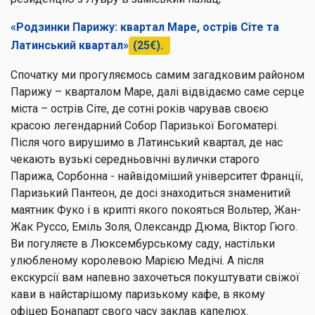
«Родзинки Парижу: квартал Маре, острів Сіте та
Латинський квартал»
(25€).
Спочатку ми прогуляємось самим загадковим районом
Парижу – кварталом Маре, далі відвідаємо саме серце
міста – острів Сіте, де сотні років чарував своєю
красою легендарний Собор Паризької Богоматері.
Після чого вирушимо в Латинський квартал, де нас
чекають вузькі середньовічні вулички старого
Парижа, Сорбонна - найвідоміший університет Франції,
Паризький Пантеон, де досі знаходиться знаменитий
маятник Фуко і в крипті якого покояться Вольтер, Жан-
Жак Руссо, Еміль Золя, Олександр Дюма, Віктор Гюго.
Ви погуляєте в Люксембурському саду, настільки
улюбленому королевою Марією Медічі. А після
екскурсії вам напевно захочеться покуштувати свіжої
кави в найстарішому паризькому кафе, в якому
офіцер Бонапарт свого часу заклав капелюх.