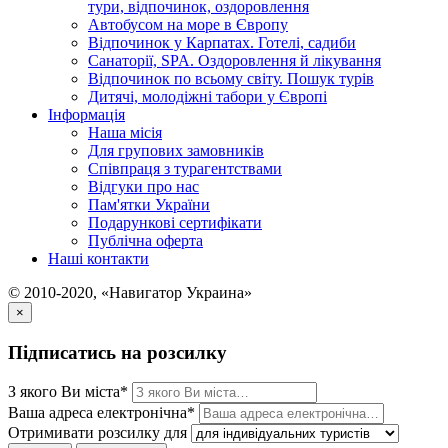
тури, відпочинок, оздоровлення
Автобусом на море в Європу
Відпочинок у Карпатах. Готелі, садиби
Санаторії, SPA. Оздоровлення й лікування
Відпочинок по всьому світу. Пошук турів
Дитячі, молодіжні табори у Європі
Інформація
Наша місія
Для групових замовників
Співпраця з турагентствами
Відгуки про нас
Пам'ятки України
Подарункові сертифікати
Публічна оферта
Наші контакти
© 2010-2020, «Навигатор Украина»
×
Підписатись на розсилку
З якого Ви міста*
Ваша адреса електронічна*
Отримивати розсилку для