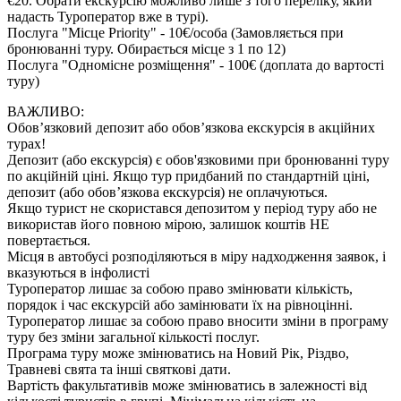
€20. Обрати екскурсію можливо лише з того переліку, який
надасть Туроператор вже в турі).
Послуга "Місце Priority" - 10€/особа (Замовляється при
бронюванні туру. Обирається місце з 1 по 12)
Послуга "Одномісне розміщення" - 100€ (доплата до вартості
туру)
ВАЖЛИВО:
Обов’язковий депозит або обов’язкова екскурсія в акційних
турах!
Депозит (або екскурсія) є обов'язковими при бронюванні туру
по акційній ціні. Якщо тур придбаний по стандартній ціні,
депозит (або обов’язкова екскурсія) не оплачуються.
Якщо турист не скористався депозитом у період туру або не
використав його повною мірою, залишок коштів НЕ
повертається.
Місця в автобусі розподіляються в міру надходження заявок, і
вказуються в інфолисті
Туроператор лишає за собою право змінювати кількість,
порядок і час екскурсій або замінювати їх на рівноцінні.
Туроператор лишає за собою право вносити зміни в програму
туру без зміни загальної кількості послуг.
Програма туру може змінюватись на Новий Рік, Різдво,
Травневі свята та інші святкові дати.
Вартість факультативів може змінюватись в залежності від