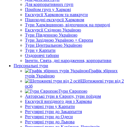
Для корпоративних груп
Прийом груп у Харкові
Екскурсії Харковом та навкруги
Пішоходні екскурсії Харковом
Тури Харківщиною, відпочинок на природі
Екскурсії Східною Україною
Тури Південною Україною
Тури Західною Україною + Європа
Тури Центральною Україною
Тури у Карпати
Оздоровчі табори
Івенти. Свята, дні народження, корпоративи
Персональні тури
Графік збірних
турів Україною
Щотижневі тури від 2
осіб
Тури Європою
Авторські тури в Європу, тури поїздом
Екскурсії вихідного дня з Харкова
Регулярні тури у Карпати
Регулярні тури до Закарпаття
Регулярні тури до Одеси
Регулярні тури до Львова
Регулярні тури до Кам'янця, Чернівців