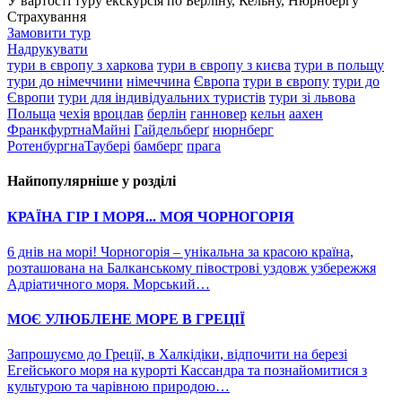
У вартості туру екскурсія по Берліну, Кельну, Нюрнбергу
Страхування
Замовити тур
Надрукувати
тури в європу з харкова
тури в європу з києва
тури в польщу
тури до німеччини
німеччина
Європа
тури в європу
тури до
Європи
тури для індивідуальних туристів
тури зі львова
Польща
чехія
вроцлав
берлін
ганновер
кельн
аахен
ФранкфуртнаМайні
Гайдельберґ
нюрнберг
РотенбургнаТаубері
бамберг
прага
Найпопулярніше у розділі
КРАЇНА ГІР І МОРЯ... МОЯ ЧОРНОГОРІЯ
6 днів на морі! Чорногорія – унікальна за красою країна,
розташована на Балканському півострові уздовж узбережжя
Адріатичного моря. Морський…
МОЄ УЛЮБЛЕНЕ МОРЕ В ГРЕЦІЇ
Запрошуємо до Греції, в Халкідіки, відпочити на березі
Егейського моря на курорті Кассандра та познайомитися з
культурою та чарівною природою…