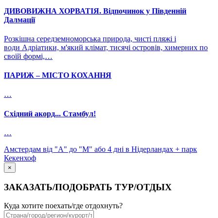
ДИВОВИЖНА ХОРВАТІЯ. Відпочинок у Південній
Далмації
Розкішна середземноморська природа, чисті пляжі і
води Адріатики, м'який клімат, тисячі островів, химерних по
своїй формі,…
ПАРИЖ – МІСТО КОХАННЯ
…
Східний акорд... Стамбул!
…
Амстердам від "А" до "М" або 4 дні в Нідерландах + парк
Кекенхоф
×
ЗАКАЗАТЬ/ПОДОБРАТЬ ТУР/ОТДЫХ
Куда хотите поехать/где отдохнуть?