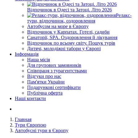
Відпочинок в Одесі та Затоці. Літо 2026
Релакс-
тури, відпочинок, оздоровлення
Автобусом на море в Європу
Відпочинок у Карпатах. Готелі, садиби
Санаторії, SPA. Оздоровлення й лікування
Відпочинок по всьому світу. Пошук турів
Дитячі, молодіжні табори у Європі
Інформація
Наша місія
Для групових замовників
Співпраця з турагентствами
Відгуки про нас
Пам'ятки України
Подарункові сертифікати
Публічна оферта
Наші контакти
Главная
Тури Європою
Автобусні тури в Європу