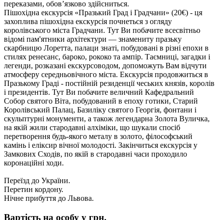
переказами, обов’язково здійсниться.
Пішохідна екскурсія «Празький Град і Градчани»
(20€)
- ця
захоплива пішохідна екскурсія почнеться з огляду
королівського міста Градчани. Тут Ви побачите всесвітньо
відомі пам'ятники архітектури — знамениту празьку
скарбницю Лоретта, палаци знаті, побудовані в різні епохи в
стилях ренесанс, бароко, рококо та ампір. Таємниці, загадки і
легенди, розказані екскурсоводом, допоможуть Вам відчути
атмосферу середньовічного міста. Екскурсія продовжиться в
Празькому Граді - постійній резиденції чеських князів, королів
і президентів. Тут Ви побачите величний Кафедральний
Собор святого Віта, побудований в епоху готики, Старий
Королівський Палац, Базиліку святого Георгія, фонтани і
скульптурні монументи, а також легендарна Золота Вуличка,
на якій жили стародавні алхіміки, що шукали спосіб
перетворення будь-якого металу в золото, філософський
камінь і еліксир вічної молодості. Закінчиться екскурсія у
Замкових Сходів, по якій в стародавні часи проходило
коронаційні ходи.
Переїзд до України.
Перетин кордону.
Нічне прибуття до Львова.
Вартість на особу у грн.