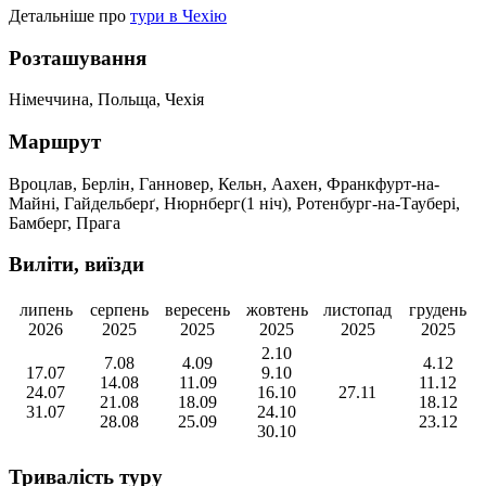
Детальніше про
тури в Чехію
Розташування
Німеччина, Польща, Чехія
Маршрут
Вроцлав, Берлін, Ганновер, Кельн, Аахен, Франкфурт-на-
Майні, Гайдельберґ, Нюрнберг(1 ніч), Ротенбург-на-Таубері,
Бамберг, Прага
Виліти, виїзди
липень
серпень
вересень
жовтень
листопад
грудень
2026
2025
2025
2025
2025
2025
2.10
7.08
4.09
4.12
17.07
9.10
14.08
11.09
11.12
24.07
16.10
27.11
21.08
18.09
18.12
31.07
24.10
28.08
25.09
23.12
30.10
Тривалість туру