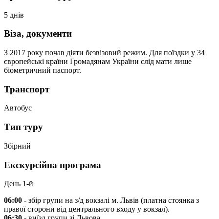
5 днів
Віза, документи
З 2017 року почав діяти безвізовий режим. Для поїздки у 34
європейські країни Громадянам України слід мати лише
біометричний паспорт.
Транспорт
Автобус
Тип туру
Збірний
Екскурсійна програма
День 1-й
06:00
- збір групи на з/д вокзалі м. Львів (платна стоянка з
правої сторони від центрального входу у вокзал).
06:30
- виїзд групи зі Львова.