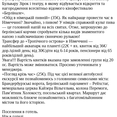
Бульвару Зірок і театру, в якому відбувається відкриття та
нагородження всесвітньо відомого кінофестивалю
«Берлінале».
«Обід в німецькій пивній»
(35€)
. Як найкраще провести час в
Німеччині? Звичайно, з пивом! У німців справжній культ пива
— це головний напій на всіх святах. Отже, запрошуємо до
берлінської корчми спробувати кілька видів знаменитого
напою з найсмачнішою свинячою рулькою!
Трансфер до «Тропічного острова» в Німеччині —
найбільший аквапарк на планеті
(22€ + вх. квиток від 36€/
дор./цілий день; від 30€/діти від 6-14 років, пенсіонери від 65
років/цілий день)
.
Увага!!! Вартість квитків вказана при замовленні групи від 20
ос. Вартість може змінюватися. Просимо уточнювати у
менеджера.
«Погляд крізь час»
(25€)
. Під час цієї великої автобусної
екскурсії ми познайомимось з головними символами міста:
Брандербурзські ворота, Берлінський парламент – Рейхстаг,
меморіальна церква Кайзера Вільгельма, колона Перемоги,
Пам’ятник Холокосту, посольський квартал. Маршрут дає
можливість ближче познайомитись з багатомільйонним
містом та його історією.
Поселення в готель.
Ніч в готелі.