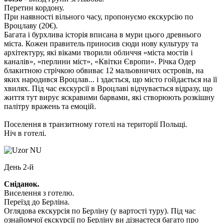
Перетин кордону.
При наявності вільного часу, пропонуємо екскурсію по
Вроцлаву
(20€)
.
Багата і бурхлива історія вписана в мури цього древнього
міста. Кожен правитель приносив сюди нову культуру та
архітектуру, які віками творили обличчя «міста мостів і
каналів», «перлини міст», «Квітки Європи». Річка Одер
блакитною стрічкою обвиває 12 мальовничих островів, на
яких народився Вроцлав... і здається, що місто гойдається на її
хвилях. Під час екскурсії в Вроцлаві відчувається відразу, що
життя тут вирує яскравими барвами, які створюють розкішну
палітру вражень та емоцій.
Поселення в транзитному готелі на території Польщі.
Ніч в готелі.
День 2-й
Сніданок.
Виселення з готелю.
Переїзд до Берліна.
Оглядова екскурсія по Берліну
(у вартості туру). Під час
ознайомчої екскурсії по Берліну ви дізнаєтеся багато про