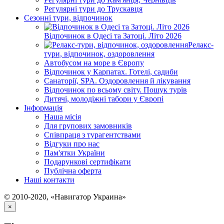
Регулярні тури до Трускавця
Сезонні тури, відпочинок
Відпочинок в Одесі та Затоці. Літо 2026
Релакс-
тури, відпочинок, оздоровлення
Автобусом на море в Європу
Відпочинок у Карпатах. Готелі, садиби
Санаторії, SPA. Оздоровлення й лікування
Відпочинок по всьому світу. Пошук турів
Дитячі, молодіжні табори у Європі
Інформація
Наша місія
Для групових замовників
Співпраця з турагентствами
Відгуки про нас
Пам'ятки України
Подарункові сертифікати
Публічна оферта
Наші контакти
© 2010-2020, «Навигатор Украина»
×