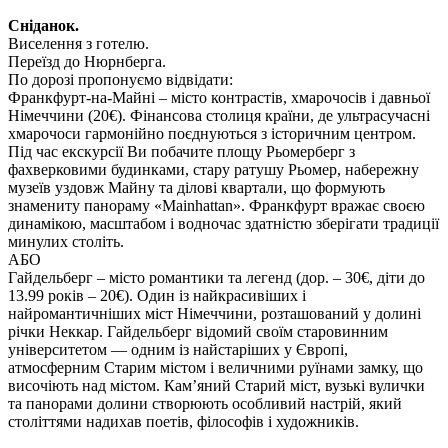
Сніданок.
Виселення з готелю.
Переїзд до Нюрнберга.
По дорозі пропонуємо відвідати:
Франкфурт-на-Майні – місто контрастів, хмарочосів і давньої
Німеччини
(20€)
. Фінансова столиця країни, де ультрасучасні
хмарочоси гармонійно поєднуються з історичним центром.
Під час екскурсії Ви побачите площу Рьомерберг з
фахверковими будинками, стару ратушу Рьомер, набережну
музеїв уздовж Майну та ділові квартали, що формують
знамениту панораму «Mainhattan». Франкфурт вражає своєю
динамікою, масштабом і водночас здатністю зберігати традиції
минулих століть.
АБО
Гайдельберг – місто романтики та легенд
(дор. – 30€, діти до
13.99 років – 20€)
. Один із найкрасивіших і
найромантичніших міст Німеччини, розташований у долині
річки Неккар. Гайдельберг відомий своїм старовинним
університетом — одним із найстаріших у Європі,
атмосферним Старим містом і величними руїнами замку, що
височіють над містом. Кам’яний Старий міст, вузькі вулички
та панорами долини створюють особливий настрій, який
століттями надихав поетів, філософів і художників.