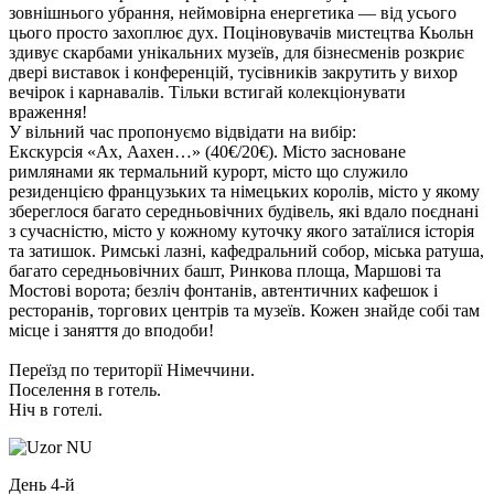
зовнішнього убрання, неймовірна енергетика — від усього
цього просто захоплює дух. Поціновувачів мистецтва Кьольн
здивує скарбами унікальних музеїв, для бізнесменів розкриє
двері виставок і конференцій, тусівників закрутить у вихор
вечірок і карнавалів. Тільки встигай колекціонувати
враження!
У вільний час пропонуємо відвідати на вибір:
Екскурсія «Ах, Аахен…»
(40€/20€)
. Місто засноване
римлянами як термальний курорт, місто що служило
резиденцією французьких та німецьких королів, місто у якому
збереглося багато середньовічних будівель, які вдало поєднані
з сучасністю, місто у кожному куточку якого затаїлися історія
та затишок. Римські лазні, кафедральний собор, міська ратуша,
багато середньовічних башт, Ринкова площа, Маршові та
Мостові ворота; безліч фонтанів, автентичних кафешок і
ресторанів, торгових центрів та музеїв. Кожен знайде собі там
місце і заняття до вподоби!
Переїзд по території Німеччини.
Поселення в готель.
Ніч в готелі.
День 4-й