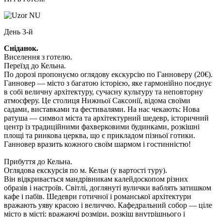
День 3-й
Сніданок.
Виселення з готелю.
Переїзд до Кельна.
По дорозі пропонуємо оглядову екскурсію по Ганноверу
(20€)
.
Ганновер — місто з багатою історією, яке гармонійно поєднує
в собі величну архітектуру, сучасну культуру та неповторну
атмосферу. Це столиця Нижньої Саксонії, відома своїми
садами, виставками та фестивалями. На нас чекають: Нова
ратуша — символ міста та архітектурний шедевр, історичний
центр із традиційними фахверковими будинками, розкішні
площі та ринкова церква, що є прикладом пізньої готики.
Ганновер вразить кожного своїм шармом і гостинністю!
Прибуття до Кельна.
Оглядова екскурсія по м. Кельн
(у вартості туру).
Він відкривається мандрівникам калейдоскопом різних
образів і настроїв. Світлі, доглянуті вулички ваблять затишком
кафе і пабів. Шедеври готичної і романської архітектури
вражають уяву красою і величчю. Кафедральний собор — ціле
місто в місті: вражаючі розміри, розкіш внутрішнього і