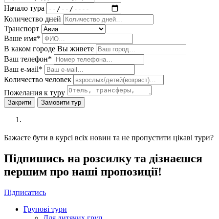
Начало тура
Количество дней
Транспорт
Ваше имя*
В каком городе Вы живете
Ваш телефон*
Ваш е-мail*
Количество человек
Пожелания к туру
Закрити
Замовити тур
Бажаєте бути в курсі всіх новин та не пропустити цікаві тури?
Підпишись на розсилку та дізнаєшся
першим про наші пропозиції!
Підписатись
Групові тури
Для дитячих груп