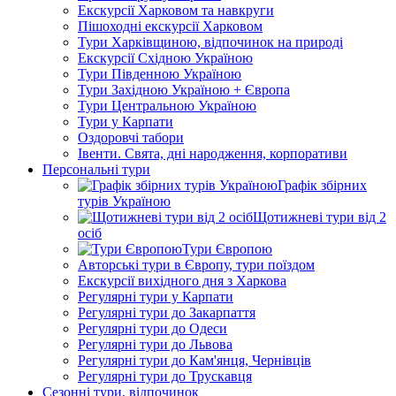
Екскурсії Харковом та навкруги
Пішоходні екскурсії Харковом
Тури Харківщиною, відпочинок на природі
Екскурсії Східною Україною
Тури Південною Україною
Тури Західною Україною + Європа
Тури Центральною Україною
Тури у Карпати
Оздоровчі табори
Івенти. Свята, дні народження, корпоративи
Персональні тури
Графік збірних
турів Україною
Щотижневі тури від 2
осіб
Тури Європою
Авторські тури в Європу, тури поїздом
Екскурсії вихідного дня з Харкова
Регулярні тури у Карпати
Регулярні тури до Закарпаття
Регулярні тури до Одеси
Регулярні тури до Львова
Регулярні тури до Кам'янця, Чернівців
Регулярні тури до Трускавця
Сезонні тури, відпочинок