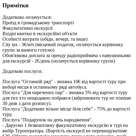
Примітки
Додатково оплачується:
Проїзд в громадському транспорті
Факультативні екскурсії
Вхідні квитки в екскурсійні об'єкти
Особисті витрати (обіди, вечері, та інше)
City tax - 3€/ніч (місцевий податок, оплачується керівнику
групи за вимоги готелю)
Обов'язкова доплата за оренду радіоприймача з навушниками
для екскурсій - 2€/день (оплачується керівнику групи)
Додаткові послуги:
Послуга "Останній ряд" - знижка 10€ від вартості туру при
виборі місця в останньому ряді автобуса.
Послуга "Для наречених пар" - знижка 5% від вартості туру
для тих хто нещодавно побрався (забронювати тур не пізніше
30 днів з дати розпису).
Послуга "Додаткове вільне місце біля себе" - 75% до вартості
туру.
Послуга "Подарунок на день народження".
- Даруємо 1 безкоштовну факультативну екскурсію в турі на
вибір Туроператора. (Вартість екскурсії не перевищуватиме