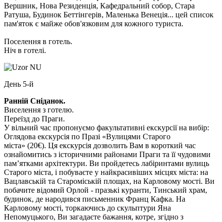
Вершник, Нова Резиденція, Кафедральний собор, Стара
Ратуша, Будинок Беттінгерів, Маленька Венеція... цей список
пам'яток є майже обов'язковим для кожного туриста.
Поселення в готель.
Ніч в готелі.
День 5-й
Ранній Сніданок.
Виселення з готелю.
Переїзд до Праги.
У вільний час пропонуємо факультативні екскурсії на вибір:
Оглядова екскурсія по Празі «Вулицями Старого
міста»
(20€)
. Ця екскурсія дозволить Вам в короткий час
ознайомитись з історичними районами Праги та її чудовими
пам’ятками архітектури. Ви пройдетесь лабіринтами вулиць
Старого міста, і побуваєте у найкрасивіших місцях міста: на
Вацлавській та Староміській площах, на Карловому мості. Ви
побачите відомий Орлой - празькі куранти, Тинський храм,
будинок, де народився письменник Франц Кафка. На
Карловому мості, торкаючись до скульптури Яна
Непомуцького, Ви загадаєте бажання, котре, згідно з