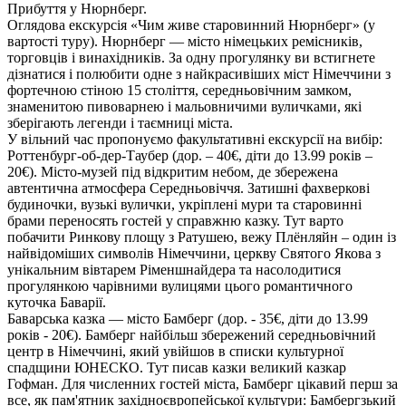
Прибуття у Нюрнберг.
Оглядова екскурсія «Чим живе старовинний Нюрнберг»
(у
вартості туру). Нюрнберг — місто німецьких ремісників,
торговців і винахідників. За одну прогулянку ви встигнете
дізнатися і полюбити одне з найкрасивіших міст Німеччини з
фортечною стіною 15 століття, середньовічним замком,
знаменитою пивоварнею і мальовничими вуличками, які
зберігають легенди і таємниці міста.
У вільний час пропонуємо факультативні екскурсії на вибір:
Роттенбург-об-дер-Таубер
(дор. – 40€, діти до 13.99 років –
20€)
. Місто-музей під відкритим небом, де збережена
автентична атмосфера Середньовіччя. Затишні фахверкові
будиночки, вузькі вулички, укріплені мури та старовинні
брами переносять гостей у справжню казку. Тут варто
побачити Ринкову площу з Ратушею, вежу Плёнляйн – один із
найвідоміших символів Німеччини, церкву Святого Якова з
унікальним вівтарем Ріменшнайдера та насолодитися
прогулянкою чарівними вулицями цього романтичного
куточка Баварії.
Баварська казка — місто Бамберг
(дор. - 35€, діти до 13.99
років - 20€)
. Бамберг найбільш збережений середньовічний
центр в Німеччині, який увійшов в списки культурної
спадщини ЮНЕСКО. Тут писав казки великий казкар
Гофман. Для численних гостей міста, Бамберг цікавий перш за
все, як пам'ятник західноєвропейської культури: Бамбергзький