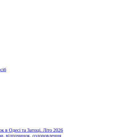
сіб
к в Одесі та Затоці. Літо 2026
ри, відпочинок, оздоровлення