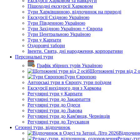
Екскурсії Харковом та навкруги
Пішоходні екскурсії Харковом
Тури Харківщиною, відпочинок на природі
Екскурсії Східною Україною
Тури Південною Україною
Тури Західною Україною + Європа
Тури Центральною Україною
Тури у Карпати
Оздоровчі табори
Івенти. Свята, дні народження, корпоративи
Персональні тури
Графік збірних турів Україною
Щотижневі тури від 2 о
Тури Європою
Авторські тури в Європу, тури поїздом
Екскурсії вихідного дня з Харкова
Регулярні тури у Карпати
Регулярні тури до Закарпаття
Регулярні тури до Одеси
Регулярні тури до Львова
Регулярні тури до Кам'янця, Чернівців
Регулярні тури до Трускавця
Сезонні тури, відпочинок
Відпочино
Релакс-ту