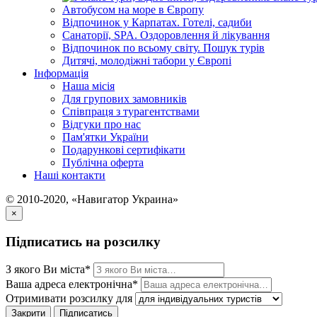
Автобусом на море в Європу
Відпочинок у Карпатах. Готелі, садиби
Санаторії, SPA. Оздоровлення й лікування
Відпочинок по всьому світу. Пошук турів
Дитячі, молодіжні табори у Європі
Інформація
Наша місія
Для групових замовників
Співпраця з турагентствами
Відгуки про нас
Пам'ятки України
Подарункові сертифікати
Публічна оферта
Наші контакти
© 2010-2020, «Навигатор Украина»
×
Підписатись на розсилку
З якого Ви міста*
Ваша адреса електронічна*
Отримивати розсилку для
Закрити
Підписатись