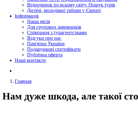
Відпочинок по всьому світу. Пошук турів
Дитячі, молодіжні табори у Європі
Інформація
Наша місія
Для групових замовників
Співпраця з турагентствами
Відгуки про нас
Пам'ятки України
Подарункові сертифікати
Публічна оферта
Наші контакти
Главная
Нам дуже шкода, але такої ст