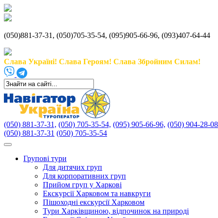
(050)881-37-31, (050)705-35-54, (095)905-66-96, (093)407-64-44
Слава Україні! Слава Героям! Слава Збройним Силам!
(050) 881-37-31,
(050) 705-35-54,
(095) 905-66-96,
(050) 904-28-08
(050) 881-37-31
(050) 705-35-54
Групові тури
Для дитячих груп
Для корпоративних груп
Прийом груп у Харкові
Екскурсії Харковом та навкруги
Пішоходні екскурсії Харковом
Тури Харківщиною, відпочинок на природі