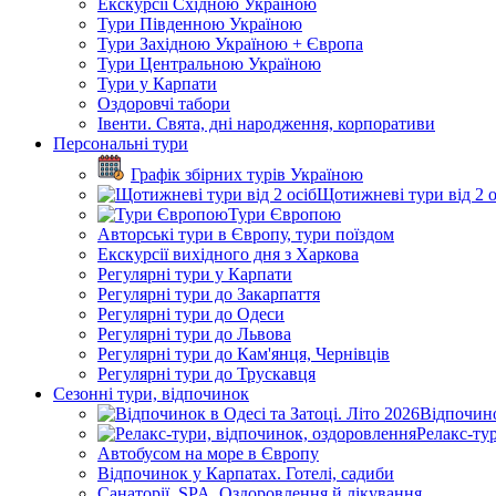
Екскурсії Східною Україною
Тури Південною Україною
Тури Західною Україною + Європа
Тури Центральною Україною
Тури у Карпати
Оздоровчі табори
Івенти. Свята, дні народження, корпоративи
Персональні тури
Графік збірних турів Україною
Щотижневі тури від 2 о
Тури Європою
Авторські тури в Європу, тури поїздом
Екскурсії вихідного дня з Харкова
Регулярні тури у Карпати
Регулярні тури до Закарпаття
Регулярні тури до Одеси
Регулярні тури до Львова
Регулярні тури до Кам'янця, Чернівців
Регулярні тури до Трускавця
Сезонні тури, відпочинок
Відпочино
Релакс-ту
Автобусом на море в Європу
Відпочинок у Карпатах. Готелі, садиби
Санаторії, SPA. Оздоровлення й лікування