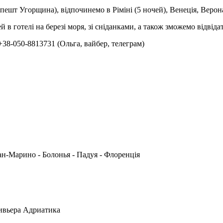
апешт Угорщина), відпочинемо в Ріміні (5 ночей), Венеція, Верон
 в готелі на березі моря, зі сніданками, а також зможемо відвіда
38-050-8813731 (Ольга, вайбер, телеграм)
 Сан-Марино - Болонья - Падуя - Флоренція