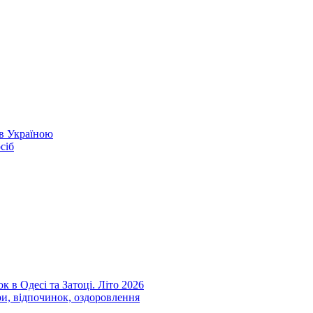
ів Україною
сіб
к в Одесі та Затоці. Літо 2026
ри, відпочинок, оздоровлення