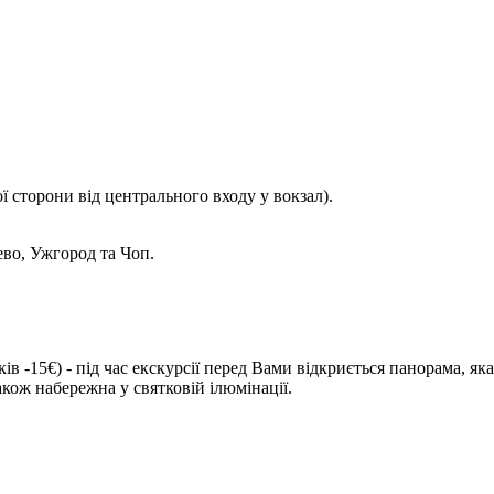
вої сторони від центрального входу у вокзал).
во, Ужгород та Чоп.
ків -15€)
- під час екскурсії перед Вами відкриється панорама, я
акож набережна у святковій ілюмінації.