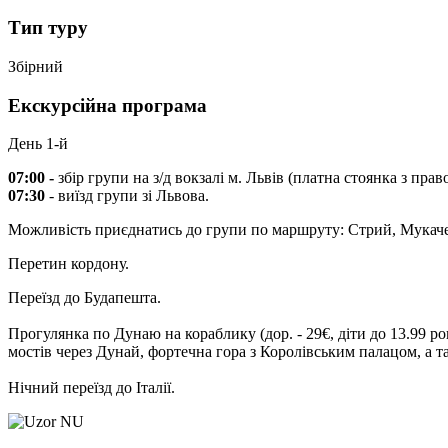
Тип туру
Збірний
Екскурсійна програма
День 1-й
07:00 -
збір групи на з/д вокзалі м. Львів (платна стоянка з пра
07:30
- виїзд групи зі Львова.
Можливість приєднатись до групи по маршруту: Стрий, Мукаче
Перетин кордону.
Переїзд до Будапешта.
Прогулянка по Дунаю на кораблику
(дор. - 29€, діти до 13.99 ро
мостів через Дунай, фортечна гора з Королівським палацом, а т
Нічний переїзд до Італії.