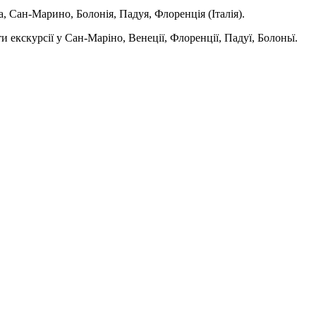
а, Сан-Марино, Болонія, Падуя, Флоренція (Італія).
ти екскурсії у Сан-Маріно, Венеції, Флоренції, Падуї, Болоньї.