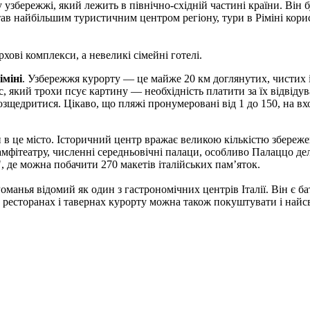
 узбережжі, який лежить в північно-східній частині країни. Він 
став найбільшим туристичним центром регіону, тури в Ріміні корис
хові комплекси, а невеликі сімейні готелі.
іміні
. Узбережжя курорту — це майже 20 км доглянутих, чистих 
 який трохи псує картину — необхідність платити за їх відвіду
зщедритися. Цікаво, що пляжі пронумеровані від 1 до 150, на вх
 в це місто. Історичний центр вражає великою кількістю збереже
амфітеатру, численні середньовічні палаци, особливо Палаццо де
", де можна побачити 270 макетів італійських пам’яток.
оманья відомий як один з гастрономічних центрів Італії. Він є 
х ресторанах і тавернах курорту можна також покуштувати і найс