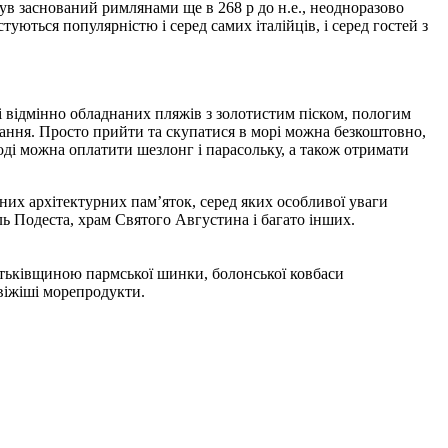
був заснований римлянами ще в 268 р до н.е., неодноразово
туються популярністю і серед самих італійців, і серед гостей з
і відмінно обладнаних пляжів з золотистим піском, пологим
вання. Просто прийти та скупатися в морі можна безкоштовно,
оді можна оплатити шезлонг і парасольку, а також отримати
них архітектурних пам’яток, серед яких особливої уваги
ль Подеста, храм Святого Августина і багато інших.
батьківщиною пармської шинки, болонської ковбаси
віжіші морепродукти.