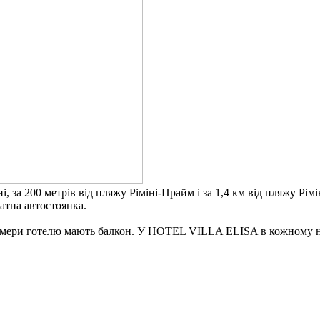
а 200 метрів від пляжу Ріміні-Прайм і за 1,4 км від пляжу Рімін
ватна автостоянка.
 номери готелю мають балкон. У HOTEL VILLA ELISA в кожному но