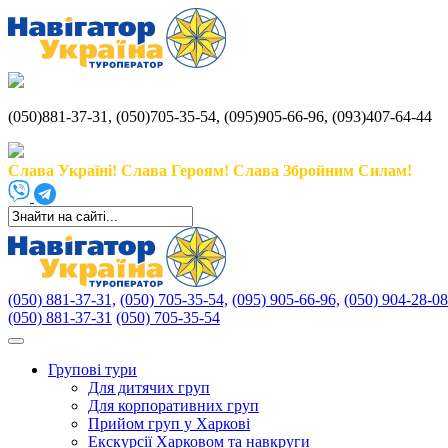
(050)881-37-31, (050)705-35-54, (095)905-66-96, (093)407-64-44
Слава Україні! Слава Героям! Слава Збройним Силам!
(050) 881-37-31,
(050) 705-35-54,
(095) 905-66-96,
(050) 904-28-08
(050) 881-37-31
(050) 705-35-54
Групові тури
Для дитячих груп
Для корпоративних груп
Прийом груп у Харкові
Екскурсії Харковом та навкруги