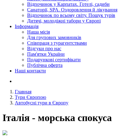
Відпочинок у Карпатах. Готелі, садиби
Санаторії, SPA. Оздоровлення й лікування
Відпочинок по всьому світу. Пошук турів
Дитячі, молодіжні табори у Європі
Інформація
Наша місія
Для групових замовників
Співпраця з турагентствами
Відгуки про нас
Пам'ятки України
Подарункові сертифікати
Публічна оферта
Наші контакти
Главная
Тури Європою
Автобусні тури в Європу
Італія - морська спокуса