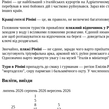
Ріміні — це найбільший з італійських курортів на Адріатичному
перебував в зоні бойових дій і частково руйнувався. Зараз він 
інших країн.
Кращі готелі Ріміні
— це, як правило, не величезні багатоповер
Головним чином туристів приваблює
пляжний відпочинок у Р
заходом у воду і всілякими пляжними розвагами. Єдиний нюанс,
але щоб розташуватися на відпочинок на березі — доведеться ро
ключі від роздягальні.
Звичайно,
пляжі Ріміні
— не єдине, заради чого варто приїхати
заслуговують тріумфальна арка, арковий міст, руїни римського 
Однозначно варто звернути увагу і на музей "Італія в мініатюрі
Тури в Ріміні
припадуть до смаку і гурманам — регіон Емілія-Р
"мортаделло", сиру пармезан і бальзамічного оцту. У численни
Виліти, виїзди
липень 2026
серпень 2026
вересень 2026
1
5
8
5
25