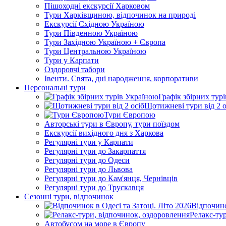
Пішоходні екскурсії Харковом
Тури Харківщиною, відпочинок на природі
Екскурсії Східною Україною
Тури Південною Україною
Тури Західною Україною + Європа
Тури Центральною Україною
Тури у Карпати
Оздоровчі табори
Івенти. Свята, дні народження, корпоративи
Персональні тури
Графік збірних тур
Щотижневі тури від 2 о
Тури Європою
Авторські тури в Європу, тури поїздом
Екскурсії вихідного дня з Харкова
Регулярні тури у Карпати
Регулярні тури до Закарпаття
Регулярні тури до Одеси
Регулярні тури до Львова
Регулярні тури до Кам'янця, Чернівців
Регулярні тури до Трускавця
Сезонні тури, відпочинок
Відпочино
Релакс-ту
Автобусом на море в Європу