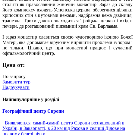
столітті як православний жіночий монастир. Зараз до складу
його комплексу входять Успенська церква, збереглися ділянки
кріпосних стін з кутовими вежами, надбрамна вежа-дзвіниця,
трапезна. Трохи далеко знаходиться Троїцька церква і вхід в
печери, де розташований підземний храм Св. Варлаама.
І зараз монастир славиться своєю чудотворною іконою Божої
Матері, яка допомагає віруючим вирішити проблеми із зором і
не тільки. Цікаво, що при монастирі працює і сучасний
офтальмологічний центр.
Цена от:
По запросу
Замовити тур
Надрукувати
Найпопулярніше у розділі
Географічний центр Європи
Виявляється, самий-самий центр Європи розташований в
Україні, в Закарпатті, в 20 км від Рахова в селищі Ділове на
правому березі річки…