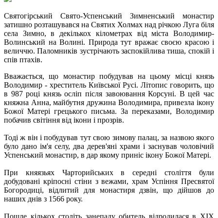
Святогірський Свято-Успенський Зимненський монастир
затишно розташувався на Святих Холмах над річкою Луга біля
села Зимно, в декількох кілометрах від міста Володимир-
Волинський на Волині. Природа тут вражає своєю красою і
величчю. Паломників зустрічають заспокійлива тиша, спокій і
спів птахів.
Вважається, що монастир побудував на цьому місці князь
Володимир - хреститель Київської Русі. Літопис говорить, що
в 987 році князь осліп після завоювання Корсуні. В цей час
княжна Анна, майбутня дружина Володимира, привезла ікону
Божої Матері грецького письма. За переказами, Володимир
побачив світіння від ікони і прозрів.
Тоді ж він і побудував тут свою зимову палац, за назвою якого
було дано ім'я селу, два дерев'яні храми і заснував чоловічий
Успенський монастир, в дар якому приніс ікону Божої Матері.
При княязьях Чарторийських в середні століття були
добудовані кріпосні стіни з вежами, храм Успіння Пресвятої
Богородиці, відлитий для монастиря дзвін, що дійшов до
наших днів з 1566 року.
Пошле кількох століть занепаду обитель відродилася в XIX