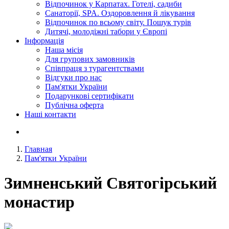
Відпочинок у Карпатах. Готелі, садиби
Санаторії, SPA. Оздоровлення й лікування
Відпочинок по всьому світу. Пошук турів
Дитячі, молодіжні табори у Європі
Інформація
Наша місія
Для групових замовників
Співпраця з турагентствами
Відгуки про нас
Пам'ятки України
Подарункові сертифікати
Публічна оферта
Наші контакти
Главная
Пам'ятки України
Зимненський Святогірський
монастир