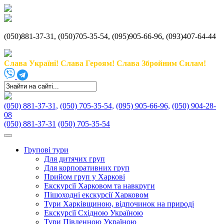
(050)881-37-31, (050)705-35-54, (095)905-66-96, (093)407-64-44
Слава Україні! Слава Героям! Слава Збройним Силам!
(050) 881-37-31,
(050) 705-35-54,
(095) 905-66-96,
(050) 904-28-
08
(050) 881-37-31
(050) 705-35-54
Групові тури
Для дитячих груп
Для корпоративних груп
Прийом груп у Харкові
Екскурсії Харковом та навкруги
Пішоходні екскурсії Харковом
Тури Харківщиною, відпочинок на природі
Екскурсії Східною Україною
Тури Південною Україною