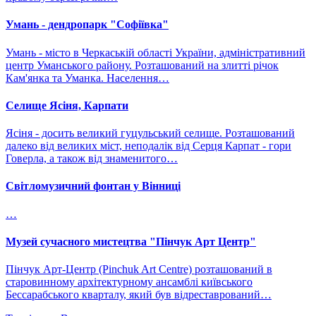
Умань - дендропарк "Софіївка"
Умань - місто в Черкаській області України, адміністративний
центр Уманського району. Розташований на злитті річок
Кам'янка та Уманка. Населення…
Селище Ясіня, Карпати
Ясіня - досить великий гуцульський селище. Розташований
далеко від великих міст, неподалік від Серця Карпат - гори
Говерла, а також від знаменитого…
Світломузичний фонтан у Вінниці
…
Музей сучасного мистецтва "Пінчук Арт Центр"
Пінчук Арт-Центр (Pinchuk Art Centre) розташований в
старовинному архітектурному ансамблі київського
Бессарабського кварталу, який був відреставрований…