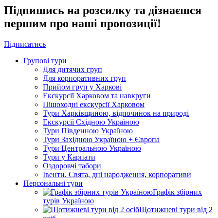
Підпишись на розсилку та дізнаєшся
першим про наші пропозиції!
Підписатись
Групові тури
Для дитячих груп
Для корпоративних груп
Прийом груп у Харкові
Екскурсії Харковом та навкруги
Пішоходні екскурсії Харковом
Тури Харківщиною, відпочинок на природі
Екскурсії Східною Україною
Тури Південною Україною
Тури Західною Україною + Європа
Тури Центральною Україною
Тури у Карпати
Оздоровчі табори
Івенти. Свята, дні народження, корпоративи
Персональні тури
Графік збірних
турів Україною
Щотижневі тури від 2