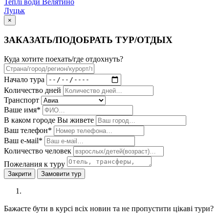
Теплі води Велятино
Луцьк
×
ЗАКАЗАТЬ/ПОДОБРАТЬ ТУР/ОТДЫХ
Куда хотите поехать/где отдохнуть?
Начало тура
Количество дней
Транспорт
Ваше имя*
В каком городе Вы живете
Ваш телефон*
Ваш е-мail*
Количество человек
Пожелания к туру
Закрити
Замовити тур
Бажаєте бути в курсі всіх новин та не пропустити цікаві тури?