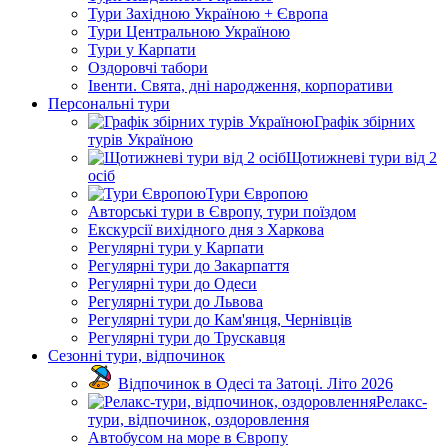
Тури Західною Україною + Європа
Тури Центральною Україною
Тури у Карпати
Оздоровчі табори
Івенти. Свята, дні народження, корпоративи
Персональні тури
Графік збірних
турів Україною
Щотижневі тури від 2
осіб
Тури Європою
Авторські тури в Європу, тури поїздом
Екскурсії вихідного дня з Харкова
Регулярні тури у Карпати
Регулярні тури до Закарпаття
Регулярні тури до Одеси
Регулярні тури до Львова
Регулярні тури до Кам'янця, Чернівців
Регулярні тури до Трускавця
Сезонні тури, відпочинок
Відпочинок в Одесі та Затоці. Літо 2026
Релакс-
тури, відпочинок, оздоровлення
Автобусом на море в Європу