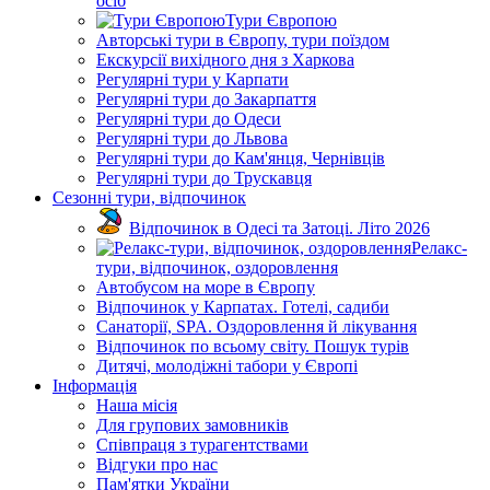
осіб
Тури Європою
Авторські тури в Європу, тури поїздом
Екскурсії вихідного дня з Харкова
Регулярні тури у Карпати
Регулярні тури до Закарпаття
Регулярні тури до Одеси
Регулярні тури до Львова
Регулярні тури до Кам'янця, Чернівців
Регулярні тури до Трускавця
Сезонні тури, відпочинок
Відпочинок в Одесі та Затоці. Літо 2026
Релакс-
тури, відпочинок, оздоровлення
Автобусом на море в Європу
Відпочинок у Карпатах. Готелі, садиби
Санаторії, SPA. Оздоровлення й лікування
Відпочинок по всьому світу. Пошук турів
Дитячі, молодіжні табори у Європі
Інформація
Наша місія
Для групових замовників
Співпраця з турагентствами
Відгуки про нас
Пам'ятки України