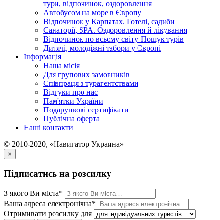
тури, відпочинок, оздоровлення
Автобусом на море в Європу
Відпочинок у Карпатах. Готелі, садиби
Санаторії, SPA. Оздоровлення й лікування
Відпочинок по всьому світу. Пошук турів
Дитячі, молодіжні табори у Європі
Інформація
Наша місія
Для групових замовників
Співпраця з турагентствами
Відгуки про нас
Пам'ятки України
Подарункові сертифікати
Публічна оферта
Наші контакти
© 2010-2020, «Навигатор Украина»
×
Підписатись на розсилку
З якого Ви міста*
Ваша адреса електронічна*
Отримивати розсилку для