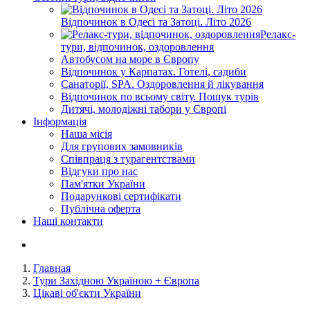
Відпочинок в Одесі та Затоці. Літо 2026
Релакс-
тури, відпочинок, оздоровлення
Автобусом на море в Європу
Відпочинок у Карпатах. Готелі, садиби
Санаторії, SPA. Оздоровлення й лікування
Відпочинок по всьому світу. Пошук турів
Дитячі, молодіжні табори у Європі
Інформація
Наша місія
Для групових замовників
Співпраця з турагентствами
Відгуки про нас
Пам'ятки України
Подарункові сертифікати
Публічна оферта
Наші контакти
Главная
Тури Західною Україною + Європа
Цікаві об'єкти України