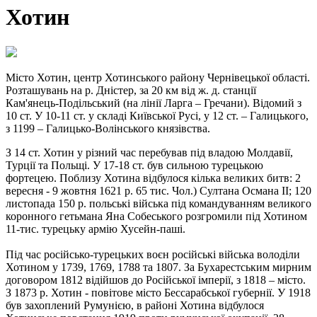
Хотин
Місто Хотин, центр Хотинського району Чернівецької області.
Розташувань на р. Дністер, за 20 км від ж. д. станції
Кам'янець-Подільський (на лінії Ларга – Гречани). Відомий з
10 ст. У 10-11 ст. у складі Київської Русі, у 12 ст. – Галицького,
з 1199 – Галицько-Волінського князівства.
З 14 ст. Хотин у різний час перебував під владою Молдавії,
Турції та Польщі. У 17-18 ст. був сильною турецькою
фортецею. Поблизу Хотина відбулося кілька великих битв: 2
вересня - 9 жовтня 1621 р. 65 тис. Чол.) Султана Османа II; 120
листопада 150 р. польські війська під командуванням великого
коронного гетьмана Яна Собеського розгромили під Хотином
11-тис. турецьку армію Хусейн-паші.
Під час російсько-турецьких воєн російські війська володіли
Хотином у 1739, 1769, 1788 та 1807. За Бухарестським мирним
договором 1812 відійшов до Російської імперії, з 1818 – місто.
З 1873 р. Хотин - повітове місто Бессарабської губернії. У 1918
був захоплений Румунією, в районі Хотина відбулося