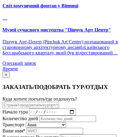
Світломузичний фонтан у Вінниці
…
Музей сучасного мистецтва "Пінчук Арт Центр"
Пінчук Арт-Центр (Pinchuk Art Centre) розташований в
старовинному архітектурному ансамблі київського
Бессарабського кварталу, який був відреставрований…
Олеський замок
Яремче
×
ЗАКАЗАТЬ/ПОДОБРАТЬ ТУР/ОТДЫХ
Куда хотите поехать/где отдохнуть?
Начало тура
Количество дней
Транспорт
Ваше имя*