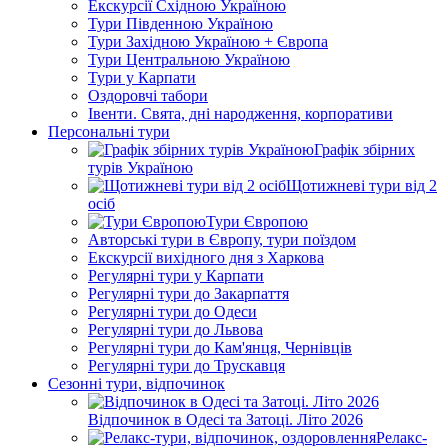
Екскурсії Східною Україною
Тури Південною Україною
Тури Західною Україною + Європа
Тури Центральною Україною
Тури у Карпати
Оздоровчі табори
Івенти. Свята, дні народження, корпоративи
Персональні тури
Графік збірних
турів Україною
Щотижневі тури від 2
осіб
Тури Європою
Авторські тури в Європу, тури поїздом
Екскурсії вихідного дня з Харкова
Регулярні тури у Карпати
Регулярні тури до Закарпаття
Регулярні тури до Одеси
Регулярні тури до Львова
Регулярні тури до Кам'янця, Чернівців
Регулярні тури до Трускавця
Сезонні тури, відпочинок
Відпочинок в Одесі та Затоці. Літо 2026
Релакс-