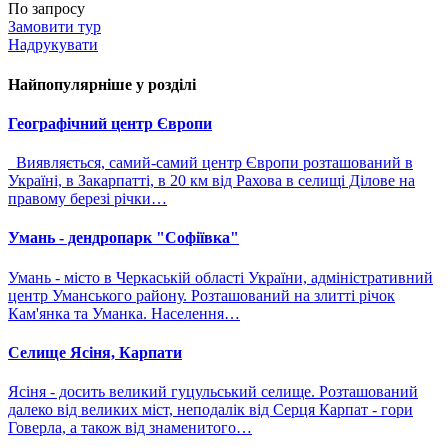
По запросу
Замовити тур
Надрукувати
Найпопулярніше у розділі
Географічний центр Європи
Виявляється, самий-самий центр Європи розташований в
Україні, в Закарпатті, в 20 км від Рахова в селищі Ділове на
правому березі річки…
Умань - дендропарк "Софіївка"
Умань - місто в Черкаській області України, адміністративний
центр Уманського району. Розташований на злитті річок
Кам'янка та Уманка. Населення…
Селище Ясіня, Карпати
Ясіня - досить великий гуцульський селище. Розташований
далеко від великих міст, неподалік від Серця Карпат - гори
Говерла, а також від знаменитого…