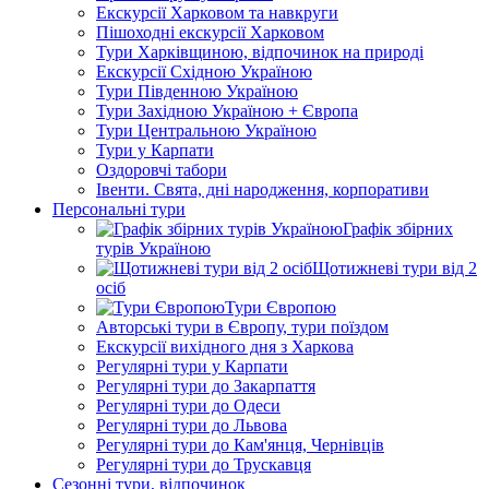
Екскурсії Харковом та навкруги
Пішоходні екскурсії Харковом
Тури Харківщиною, відпочинок на природі
Екскурсії Східною Україною
Тури Південною Україною
Тури Західною Україною + Європа
Тури Центральною Україною
Тури у Карпати
Оздоровчі табори
Івенти. Свята, дні народження, корпоративи
Персональні тури
Графік збірних
турів Україною
Щотижневі тури від 2
осіб
Тури Європою
Авторські тури в Європу, тури поїздом
Екскурсії вихідного дня з Харкова
Регулярні тури у Карпати
Регулярні тури до Закарпаття
Регулярні тури до Одеси
Регулярні тури до Львова
Регулярні тури до Кам'янця, Чернівців
Регулярні тури до Трускавця
Сезонні тури, відпочинок