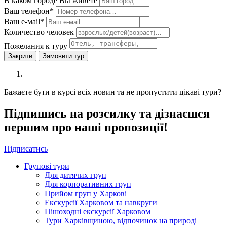
В каком городе Вы живете
Ваш телефон*
Ваш е-мail*
Количество человек
Пожелания к туру
Закрити
Замовити тур
Бажаєте бути в курсі всіх новин та не пропустити цікаві тури?
Підпишись на розсилку та дізнаєшся
першим про наші пропозиції!
Підписатись
Групові тури
Для дитячих груп
Для корпоративних груп
Прийом груп у Харкові
Екскурсії Харковом та навкруги
Пішоходні екскурсії Харковом
Тури Харківщиною, відпочинок на природі