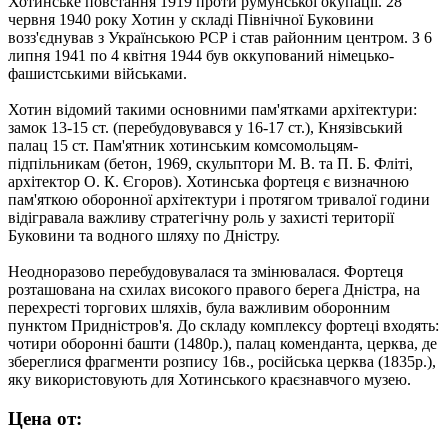
Хотинське повстання 1919 проти румунської окупації. 28
червня 1940 року Хотин у складі Північної Буковини
возз'єднував з Українською РСР і став районним центром. З 6
липня 1941 по 4 квітня 1944 був оккупований німецько-
фашистськими військами.
Хотин відомий такими основними пам'ятками архітектури:
замок 13-15 ст. (перебудовувався у 16-17 ст.), Князівський
палац 15 ст. Пам'ятник хотинським комсомольцям-
підпільникам (бетон, 1969, скульптори М. В. та П. Б. Фліті,
архітектор О. К. Єгоров). Хотинська фортеця є визначною
пам'яткою оборонної архітектури і протягом тривалої години
відігравала важливу стратегічну роль у захисті території
Буковини та водного шляху по Дністру.
Неодноразово перебудовувалася та змінювалася. Фортеця
розташована на схилах високого правого берега Дністра, на
перехресті торгових шляхів, була важливим оборонним
пунктом Придністров'я. До складу комплексу фортеці входять:
чотири оборонні башти (1480р.), палац коменданта, церква, де
збереглися фрагменти розпису 16в., російська церква (1835р.),
яку використовують для Хотинського краєзнавчого музею.
Цена от: