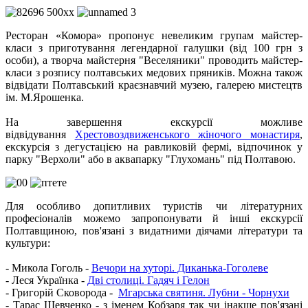
Ресторан «Комора» пропонує невеликим групам майстер-
класи з приготування легендарної галушки (від 100 грн з
особи), а творча майстерня "Веселяники" проводить майстер-
класи з розпису полтавських медових пряників. Можна також
відвідати Полтавський краєзнавчий музею, галерею мистецтв
ім. М.Ярошенка.
На завершення екскурсії можливе
відвідування
Хрестовоздвиженського жіночого монастиря
,
екскурсія з дегустацією на равликовій фермі, відпочинок у
парку "Верхоли" або в аквапарку "Глухомань" під Полтавою.
Для особливо допитливих туристів чи літературних
професіоналів можемо запропонувати й інші екскурсії
Полтавщиною, пов'язані з видатними діячами літератури та
культури:
- Микола Гоголь -
Вечори на хуторі. Диканька-Гоголеве
- Леся Українка -
Дві столиці. Гадяч і Гелон
- Григорій Сковорода -
Мгарська святиня. Лубни - Чорнухи
- Тарас Шевченко - з іменем Кобзаря так чи інакше пов'язані