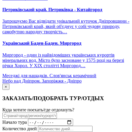
Петриківський край. Петриківка - Китайгород
Запрошуємо Вас відвідати унікальний куточок Дніпровщини -
Петриківський край, який об'єднує у собі чудову природу,
самобутню народну творчість…
Український Баден-Баден. Миргород
Миргород - один із найвідоміших українських курортів
мінеральних вод. Місто було засноване у 1575 році на березі
річки Хорол. У XIX столітті Миргород…
Меседжі для нащадків. Слов'янськ керамічний
Небо над Дніпром. Запоріжжя - Дніпро
×
ЗАКАЗАТЬ/ПОДОБРАТЬ ТУР/ОТДЫХ
Куда хотите поехать/где отдохнуть?
Начало тура
Количество дней